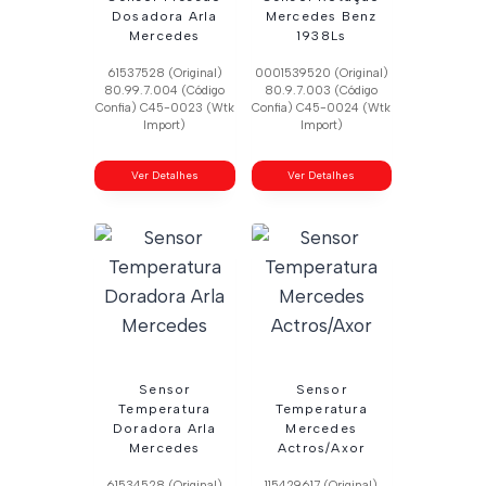
Dosadora Arla
Mercedes Benz
Mercedes
1938Ls
61537528 (Original)
0001539520 (Original)
80.99.7.004 (Código
80.9.7.003 (Código
Confia) C45-0023 (Wtk
Confia) C45-0024 (Wtk
Import)
Import)
Ver Detalhes
Ver Detalhes
Sensor
Sensor
Temperatura
Temperatura
Doradora Arla
Mercedes
Mercedes
Actros/Axor
61534528 (Original)
115429617 (Original)