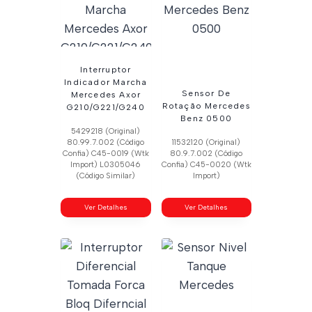
Interruptor
Indicador Marcha
Sensor De
Mercedes Axor
Rotação Mercedes
G210/G221/G240
Benz 0500
5429218 (Original)
80.99.7.002 (Código
11532120 (Original)
Confia) C45-0019 (Wtk
80.9.7.002 (Código
Import) L0305046
Confia) C45-0020 (Wtk
(Código Similar)
Import)
Ver Detalhes
Ver Detalhes