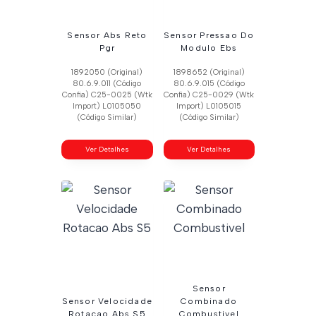
Sensor Abs Reto
Sensor Pressao Do
Pgr
Modulo Ebs
1892050 (Original)
1898652 (Original)
80.6.9.011 (Código
80.6.9.015 (Código
Confia) C25-0025 (Wtk
Confia) C25-0029 (Wtk
Import) L0105050
Import) L0105015
(Código Similar)
(Código Similar)
Ver Detalhes
Ver Detalhes
Sensor
Sensor Velocidade
Combinado
Rotacao Abs S5
Combustivel