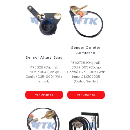
Sensor Coletor
Admissão
Sensor Altura Ecas
1862798 (Original)
1495828 (Original)
80.1.9.005 (Código
70.2.9.004 (Código
Confia) C25-0005 (Wtk
Confia) C25-0001 (Wtk
Import) L0105005
Import)
(Código Similar)
Ver Detalhes
Ver Detalhes