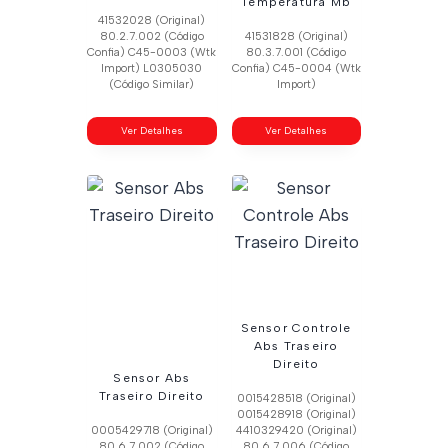
Temperatura Mb
41532028 (Original)
80.2.7.002 (Código
41531828 (Original)
Confia) C45-0003 (Wtk
80.3.7.001 (Código
Import) L0305030
Confia) C45-0004 (Wtk
(Código Similar)
Import)
Ver Detalhes
Ver Detalhes
Sensor Controle
Abs Traseiro
Direito
Sensor Abs
Traseiro Direito
0015428518 (Original)
0015428918 (Original)
0005429718 (Original)
4410329420 (Original)
80.6.7.002 (Código
80.6.7.006 (Código