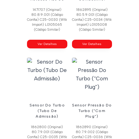
1471707 (Original)
1862895 (Original)
80.8.9.001 (Código
80.5.9.001 (Código
Confia) C25-0030 (Wtk
Confia) C25-0034 (Wtk
Import) L0105065
Import) L0105008
(Código Similar)
(Código Similar)
Ver Detalhes
Ver Detalhes
Sensor Do Turbo
Sensor Pressão Do
(Tubo De
Turbo (”Com
Admissão)
Plug”)
1862800 (Original)
1862890 (Original)
80.7.9.001 (Código
80.7.9.002 (Código
Confia) C25-0035 (Wtk
Confia) C25-0036 (Wtk