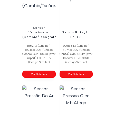
Sensor
Velocimetro
Sensor Rotação
(Cambio/Tacógrafo)
Fh D13
1852113 (Original)
20513343 (Original)
80.8.8.003 (Código
80.9.8.002 (Código
Confia) C35-0040 (Wtk
Confia) C35-0042 (Wtk
Import) L0105009
Import) L0205058
(Código Similar)
(Código Similar)
Ver Detalhes
Ver Detalhes