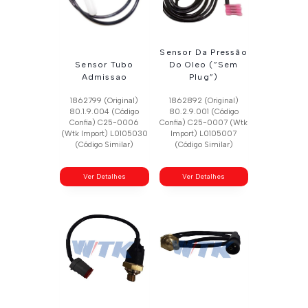
Sensor Da Pressão
Sensor Tubo
Do Oleo (”Sem
Admissao
Plug”)
1862799 (Original)
1862892 (Original)
80.1.9.004 (Código
80.2.9.001 (Código
Confia) C25-0006
Confia) C25-0007 (Wtk
(Wtk Import) L0105030
Import) L0105007
(Código Similar)
(Código Similar)
Ver Detalhes
Ver Detalhes