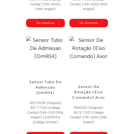
Confia) C45-0006
Confia) C45-0010 (Wtk
(Wtk Import)
Import)
Ver Detalhes
Ver Detalhes
Sensor Tubo De
Sensor De
Admissao
Rotação (Eixo
(Om904)
Comando) Axor
41537028 (Original)
80.7.7.001 (Código
11533120 (Original)
Confia) C45-0011 (Wtk
80.9.7.001 (Código
Import) L0305053
Confia) C45-0012 (Wtk
(Código Similar)
Import)