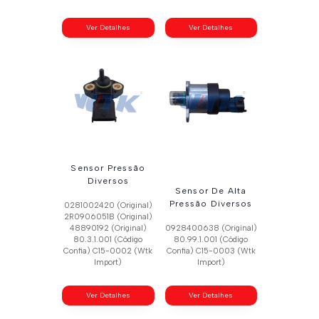
Ver Detalhes
Ver Detalhes
Sensor Pressão
Diversos
Sensor De Alta
Pressão Diversos
0281002420 (Original)
2R0906051B (Original)
48890192 (Original)
0928400638 (Original)
80.3.1.001 (Código
80.99.1.001 (Código
Confia) C15-0002 (Wtk
Confia) C15-0003 (Wtk
Import)
Import)
Ver Detalhes
Ver Detalhes