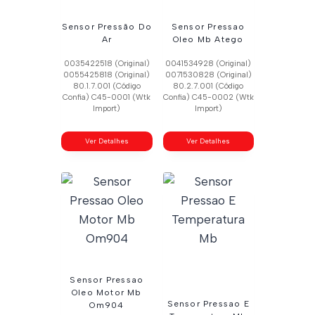
Sensor Pressão Do
Sensor Pressao
Ar
Oleo Mb Atego
0035422518 (Original)
0041534928 (Original)
0055425818 (Original)
0071530828 (Original)
80.1.7.001 (Código
80.2.7.001 (Código
Confia) C45-0001 (Wtk
Confia) C45-0002 (Wtk
Import)
Import)
Ver Detalhes
Ver Detalhes
Sensor Pressao
Oleo Motor Mb
Sensor Pressao E
Om904