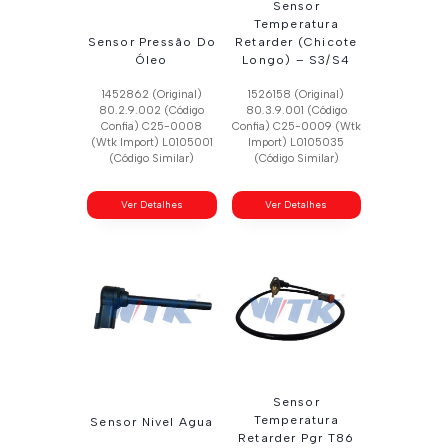
Sensor
Temperatura
Sensor Pressão Do
Retarder (Chicote
Óleo
Longo) – S3/S4
1452862 (Original)
1526158 (Original)
80.2.9.002 (Código
80.3.9.001 (Código
Confia) C25-0008
Confia) C25-0009 (Wtk
(Wtk Import) L0105001
Import) L0105035
(Código Similar)
(Código Similar)
Ver Detalhes
Ver Detalhes
Sensor
Temperatura
Sensor Nivel Agua
Retarder Pgr T86