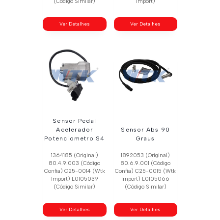
(Código Similar)
Import)
Ver Detalhes
Ver Detalhes
Sensor Pedal
Acelerador
Sensor Abs 90
Potenciometro S4
Graus
1364185 (Original)
1892053 (Original)
80.4.9.003 (Código
80.6.9.001 (Código
Confia) C25-0014 (Wtk
Confia) C25-0015 (Wtk
Import) L0105039
Import) L0105066
(Código Similar)
(Código Similar)
Ver Detalhes
Ver Detalhes