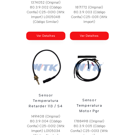
1374052 (Original)
80.3.9.002 (Código
1871772 (Original)
Confia) C25-0010 (Wtk
80.3.9.003 (Código
Import) L0105048
Confia) C25-0011 (Wtk
(Código Similar)
Import)
Ver Detalhes
Ver Detalhes
Sensor
Sensor
Temperatura
Temperatura
Retarder 113 / S4
Motor Pgr
1491408 (Original)
80.3.9.004 (Código
1788498 (Original)
Confia) C25-0012 (Wtk
80.3.9.005 (Código
Import) L0105034
Confia) C25-0013 (Wtk