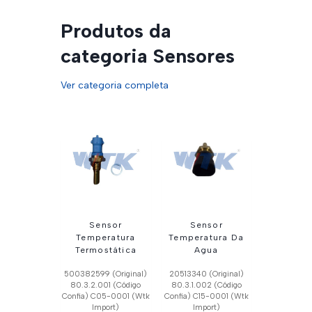
Produtos da
categoria Sensores
Ver categoria completa
Sensor
Sensor
Temperatura
Temperatura Da
Termostática
Agua
500382599 (Original)
20513340 (Original)
80.3.2.001 (Código
80.3.1.002 (Código
Confia) C05-0001 (Wtk
Confia) C15-0001 (Wtk
Import)
Import)