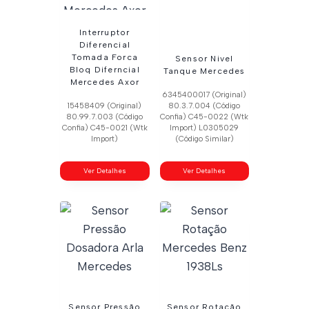
Interruptor
Diferencial
Tomada Forca
Sensor Nivel
Bloq Diferncial
Tanque Mercedes
Mercedes Axor
6345400017 (Original)
15458409 (Original)
80.3.7.004 (Código
80.99.7.003 (Código
Confia) C45-0022 (Wtk
Confia) C45-0021 (Wtk
Import) L0305029
Import)
(Código Similar)
Ver Detalhes
Ver Detalhes
Sensor Pressão
Sensor Rotação