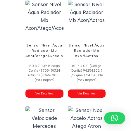
Sensor Nivel Água
Sensor Nivel Água
Radiador Mb
Radiador Mb
Axor/Atego/Accelo
Axor/Actros
80.3.7.009 (Código
80.3.7.010 (Código
Confia) 9705450124
Confia) 9425420217
(Original) C45-0033
(Original) C45-0034
(Wtk Import)
(Wtk Import)
Ver Detalhes
Ver Detalhes