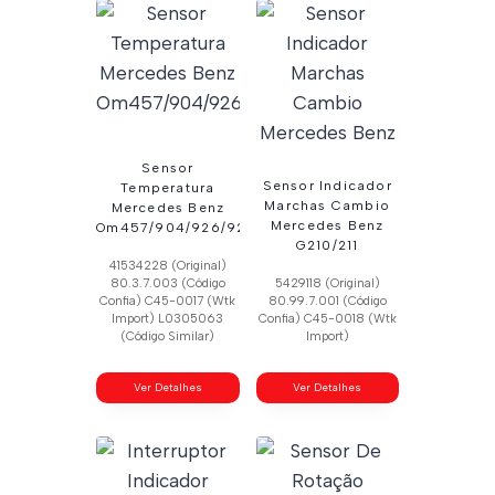
Sensor
Sensor Indicador
Temperatura
Marchas Cambio
Mercedes Benz
Mercedes Benz
Om457/904/926/924
G210/211
41534228 (Original)
80.3.7.003 (Código
5429118 (Original)
Confia) C45-0017 (Wtk
80.99.7.001 (Código
Import) L0305063
Confia) C45-0018 (Wtk
(Código Similar)
Import)
Ver Detalhes
Ver Detalhes