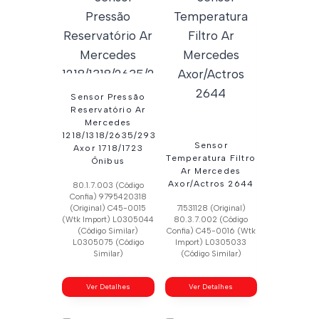
Sensor Pressão
Reservatório Ar
Mercedes
1218/1318/2635/2933
Sensor
Axor 1718/1723
Temperatura Filtro
Ônibus
Ar Mercedes
Axor/Actros 2644
80.1.7.003 (Código
Confia) 9795420318
(Original) C45-0015
71531128 (Original)
(Wtk Import) L0305044
80.3.7.002 (Código
(Código Similar)
Confia) C45-0016 (Wtk
L0305075 (Código
Import) L0305033
Similar)
(Código Similar)
Ver Detalhes
Ver Detalhes