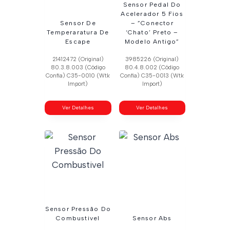
Sensor Pedal Do
Acelerador 5 Fios
Sensor De
– ”Conector
Temperaratura De
‘Chato’ Preto –
Escape
Modelo Antigo”
21412472 (Original)
3985226 (Original)
80.3.8.003 (Código
80.4.8.002 (Código
Confia) C35-0010 (Wtk
Confia) C35-0013 (Wtk
Import)
Import)
Ver Detalhes
Ver Detalhes
Sensor Pressão Do
Combustivel
Sensor Abs