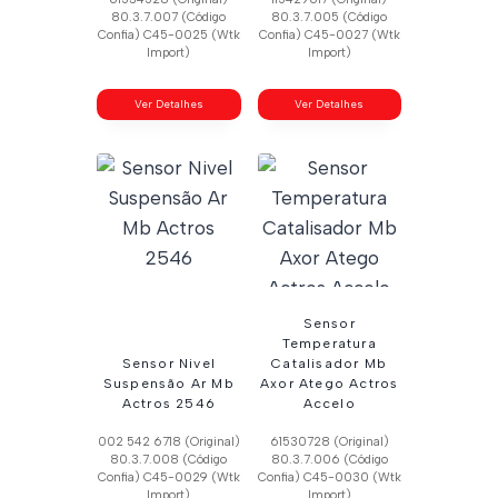
80.3.7.007 (Código
80.3.7.005 (Código
Confia) C45-0025 (Wtk
Confia) C45-0027 (Wtk
Import)
Import)
Ver Detalhes
Ver Detalhes
Sensor
Temperatura
Sensor Nivel
Catalisador Mb
Suspensão Ar Mb
Axor Atego Actros
Actros 2546
Accelo
002 542 6718 (Original)
61530728 (Original)
80.3.7.008 (Código
80.3.7.006 (Código
Confia) C45-0029 (Wtk
Confia) C45-0030 (Wtk
Import)
Import)