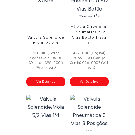
Válvula Direcional
Pneumática 5/2
Valvula Solenoide
Vias Botão Trava
Bivolt 37Mm
1/4
70.1.1.010 (Código
4R210-08 (Original)
Confia) C96-0006
70.99.1.004 (Código
(Original) C96-0006
Confia) C96-0007 (Wtk
(Wtk Import)
Import)
Ver Detalhes
Ver Detalhes