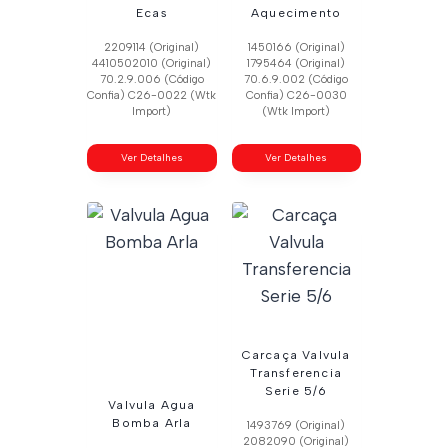
Ecas
Aquecimento
2209114 (Original)
1450166 (Original)
4410502010 (Original)
1795464 (Original)
70.2.9.006 (Código
70.6.9.002 (Código
Confia) C26-0022 (Wtk
Confia) C26-0030
Import)
(Wtk Import)
Ver Detalhes
Ver Detalhes
Carcaça Valvula
Transferencia
Serie 5/6
Valvula Agua
Bomba Arla
1493769 (Original)
2082090 (Original)