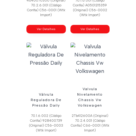
4640070300 (Original)
70.1.6.001 (Código
70.2.6.001 (Código
Confia) A0501215359
Confia) C56-0001 (Wtk
(Original) C56-0002
Import)
(Wtk Import)
Ver Detalhes
Ver Detalhes
Valvula
Válvula
Nivelamento
Reguladora De
Chassis Vw
Pressão Daily
Volkswagen
70.1.6.002 (Código
2Tb412600A (Original)
Confia) 928400739
70.2.4.001 (Código
(Original) C56-0003
Confia) C66-0001 (Wtk
(Wtk Import)
Import)