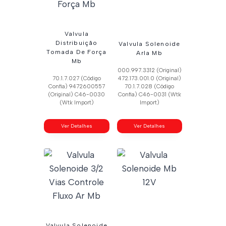
Valvula
Distribuição
Valvula Solenoide
Tomada De Força
Arla Mb
Mb
000.997.3312 (Original)
70.1.7.027 (Código
472.173.001.0 (Original)
Confia) 9472600557
70.1.7.028 (Código
(Original) C46-0030
Confia) C46-0031 (Wtk
(Wtk Import)
Import)
Ver Detalhes
Ver Detalhes
Valvula Solenoide