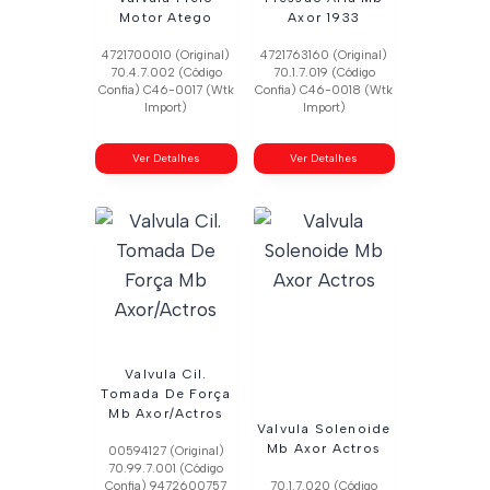
Motor Atego
Axor 1933
4721700010 (Original)
4721763160 (Original)
70.4.7.002 (Código
70.1.7.019 (Código
Confia) C46-0017 (Wtk
Confia) C46-0018 (Wtk
Import)
Import)
Ver Detalhes
Ver Detalhes
Valvula Cil.
Tomada De Força
Mb Axor/Actros
Valvula Solenoide
Mb Axor Actros
00594127 (Original)
70.99.7.001 (Código
Confia) 9472600757
70.1.7.020 (Código