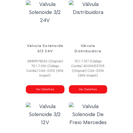
Valvula Solenoide
Válvula
3/2 24V
Distribuidora
3889978136 (Original)
70.1.7.017 (Código
70.1.7.016 (Código
Confia) A0014313705
Confia) C46-0013 (Wtk
(Original) C46-0014
Import)
(Wtk Import)
Ver Detalhes
Ver Detalhes