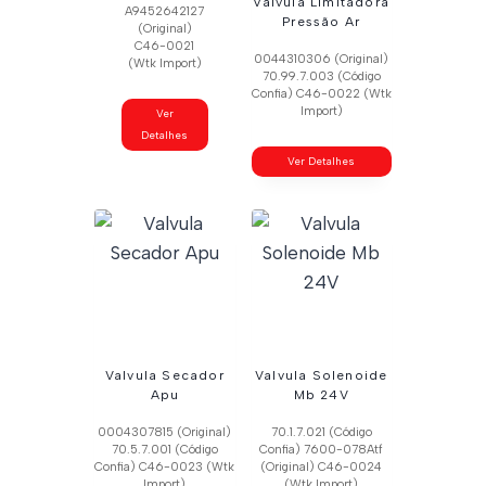
Valvula Limitadora
A9452642127
Pressão Ar
(Original)
C46-0021
0044310306 (Original)
(Wtk Import)
70.99.7.003 (Código
Confia) C46-0022 (Wtk
Import)
Ver
Detalhes
Ver Detalhes
Valvula Secador
Valvula Solenoide
Apu
Mb 24V
0004307815 (Original)
70.1.7.021 (Código
70.5.7.001 (Código
Confia) 7600-078Atf
Confia) C46-0023 (Wtk
(Original) C46-0024
Import)
(Wtk Import)