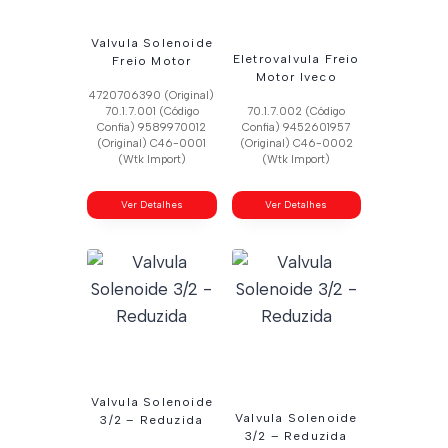
Valvula Solenoide
Eletrovalvula Freio
Freio Motor
Motor Iveco
4720706390 (Original)
70.1.7.001 (Código
70.1.7.002 (Código
Confia) 9589970012
Confia) 9452601957
(Original) C46-0001
(Original) C46-0002
(Wtk Import)
(Wtk Import)
Ver Detalhes
Ver Detalhes
Valvula Solenoide
Valvula Solenoide
3/2 – Reduzida
3/2 – Reduzida