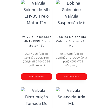
Valvula Solenoide
Bobina Solenoide
Mb Ls1935 Freio
Valvula Suspensão
Motor 12V
Mb
70.1.7.025 (Código
70.1.7.026 (Código
Confia) 7600M358
Confia) C46-0029 (Wtk
(Original) C46-0028
Import) K593-702
(Wtk Import)
(Original)
Ver Detalhes
Ver Detalhes