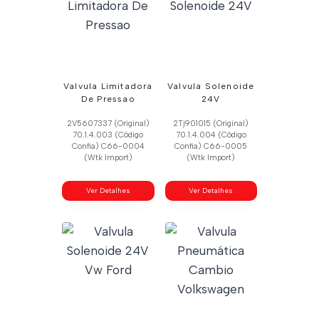
Valvula Limitadora
Valvula Solenoide
De Pressao
24V
2V5607337 (Original)
2Tj901015 (Original)
70.1.4.003 (Código
70.1.4.004 (Código
Confia) C66-0004
Confia) C66-0005
(Wtk Import)
(Wtk Import)
Ver Detalhes
Ver Detalhes