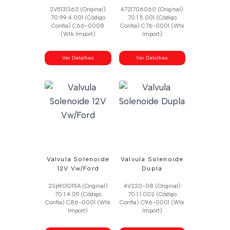
2V5131363 (Original)
4721706060 (Original)
70.99.4.001 (Código
70.1.5.001 (Código
Confia) C66-0008
Confia) C76-0001 (Wtk
(Wtk Import)
Import)
Ver Detalhes
Ver Detalhes
Valvula Solenoide
Valvula Solenoide
12V Vw/Ford
Dupla
2Sp901015A (Original)
4V220-08 (Original)
70.1.4.011 (Código
70.1.1.002 (Código
Confia) C86-0001 (Wtk
Confia) C96-0001 (Wtk
Import)
Import)