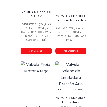
Valvula Solenoide
Valvula Solenoide
3/2 12V
De Freio Mercedes
3459977336 (Original)
70.1.7.018 (Código
4720726390 (Original)
Confia) C46-0015 (Wtk
70.4.7.001 (Código
Import) L0307093
Confia) C46-0016 (Wtk
(Código Similar)
Import)
Ver Detalhes
Ver Detalhes
Valvula Solenoide
Limitadora
Valvula Freio
Pressão Arla Mb