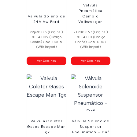
Valvula
Pneumática
Valvula Solenoide
Cambio
24V Vw Ford
Volkswagen
2Rp901015 (Original)
2T2301367 (Original)
70.1.4.009 (Código
70.1.4.010 (Código
Confia) C66-0006
Confia) C66-0007
(Wtk Import)
(Wtk Import)
Ver Detalhes
Ver Detalhes
Valvula Coletor
Válvula Solenoide
Gases Escape Man
Suspensor
Tgx
Pneumático – Daf