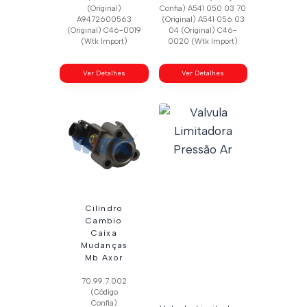
(Original)
Confia) A541 050 03 70
A9472600563
(Original) A541 056 03
(Original) C46-0019
04 (Original) C46-
(Wtk Import)
0020 (Wtk Import)
Ver Detalhes
Ver Detalhes
Cilindro
Cambio
Caixa
Mudanças
Mb Axor
70.99.7.002
(Código
Confia)