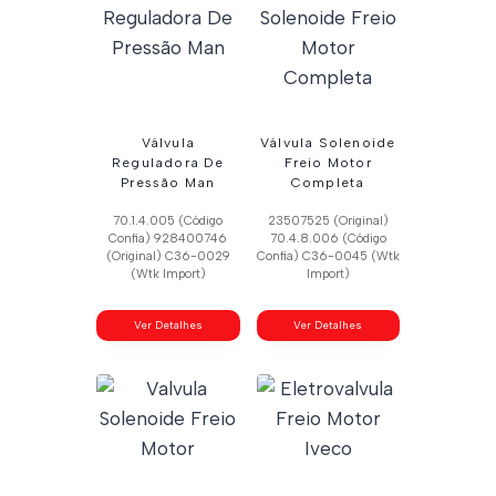
Válvula
Válvula Solenoide
Reguladora De
Freio Motor
Pressão Man
Completa
70.1.4.005 (Código
23507525 (Original)
Confia) 928400746
70.4.8.006 (Código
(Original) C36-0029
Confia) C36-0045 (Wtk
(Wtk Import)
Import)
Ver Detalhes
Ver Detalhes