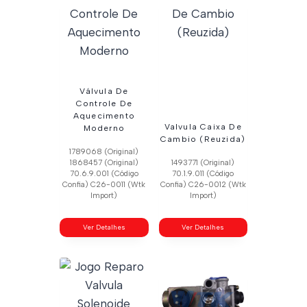
Válvula De
Controle De
Aquecimento
Valvula Caixa De
Moderno
Cambio (Reuzida)
1789068 (Original)
1868457 (Original)
1493771 (Original)
70.6.9.001 (Código
70.1.9.011 (Código
Confia) C26-0011 (Wtk
Confia) C26-0012 (Wtk
Import)
Import)
Ver Detalhes
Ver Detalhes