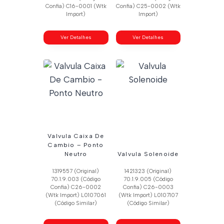
Confia) C16-0001 (Wtk
Confia) C25-0002 (Wtk
Import)
Import)
Ver Detalhes
Ver Detalhes
Valvula Caixa De
Cambio – Ponto
Neutro
Valvula Solenoide
1319557 (Original)
1421323 (Original)
70.1.9.003 (Código
70.1.9.005 (Código
Confia) C26-0002
Confia) C26-0003
(Wtk Import) L0107061
(Wtk Import) L0107107
(Código Similar)
(Código Similar)