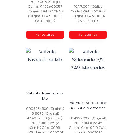
70.1.7.008 (Código
Confia) 9452600057
70.1.7.009 (Código
(Original) 9452601457
Confia) A9452601957
(Original) C46-0003
(Original) C46-0004
(Wtk Import)
(Wtk Import)
Ver Detalhes
Ver Detalhes
Valvula Niveladora
Mb
Valvula Solenoide
3/2 24V Mercedes
0003284530 (Original)
1518095 (Original)
4640070110 (Original)
3649977236 (Original)
70.1.7.010 (Código
70.1.7.013 (Código
Confia) C46-0005
Confia) C46-0010 (Wtk
(Wtk Import) L0307101
Import) L0307092