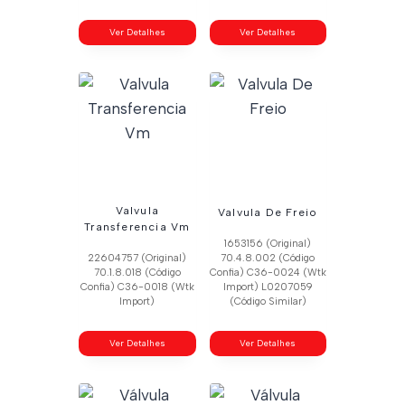
Ver Detalhes
Ver Detalhes
Valvula
Valvula De Freio
Transferencia Vm
1653156 (Original)
22604757 (Original)
70.4.8.002 (Código
70.1.8.018 (Código
Confia) C36-0024 (Wtk
Confia) C36-0018 (Wtk
Import) L0207059
Import)
(Código Similar)
Ver Detalhes
Ver Detalhes