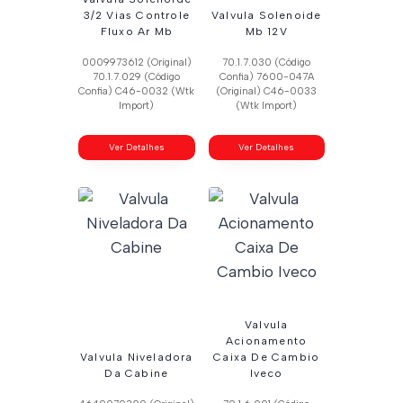
3/2 Vias Controle
Valvula Solenoide
Fluxo Ar Mb
Mb 12V
0009973612 (Original)
70.1.7.030 (Código
70.1.7.029 (Código
Confia) 7600-047A
Confia) C46-0032 (Wtk
(Original) C46-0033
Import)
(Wtk Import)
Ver Detalhes
Ver Detalhes
Valvula
Acionamento
Valvula Niveladora
Caixa De Cambio
Da Cabine
Iveco