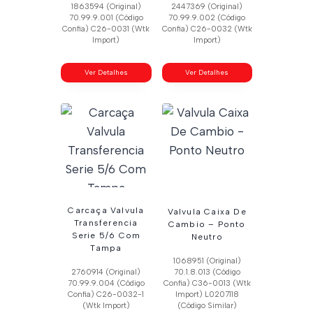
1863594 (Original)
2447369 (Original)
70.99.9.001 (Código
70.99.9.002 (Código
Confia) C26-0031 (Wtk
Confia) C26-0032 (Wtk
Import)
Import)
Ver Detalhes
Ver Detalhes
Carcaça Valvula
Valvula Caixa De
Transferencia
Cambio – Ponto
Serie 5/6 Com
Neutro
Tampa
1068951 (Original)
2760914 (Original)
70.1.8.013 (Código
70.99.9.004 (Código
Confia) C36-0013 (Wtk
Confia) C26-0032-1
Import) L0207118
(Wtk Import)
(Código Similar)