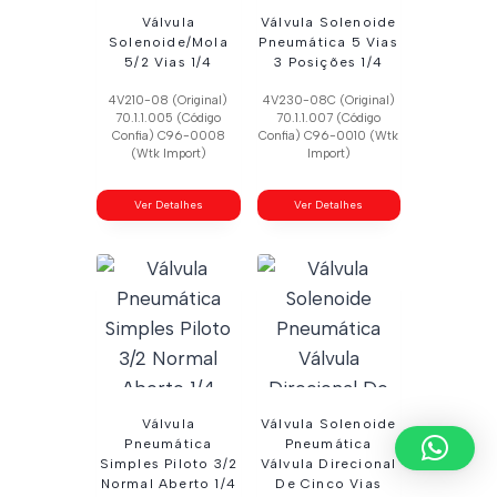
Válvula
Válvula Solenoide
Solenoide/Mola
Pneumática 5 Vias
5/2 Vias 1/4
3 Posições 1/4
4V210-08 (Original)
4V230-08C (Original)
70.1.1.005 (Código
70.1.1.007 (Código
Confia) C96-0008
Confia) C96-0010 (Wtk
(Wtk Import)
Import)
Ver Detalhes
Ver Detalhes
Válvula
Válvula Solenoide
Pneumática
Pneumática
Simples Piloto 3/2
Válvula Direcional
Normal Aberto 1/4
De Cinco Vias