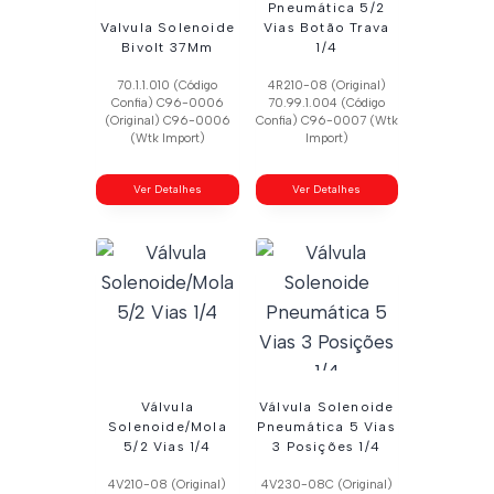
Pneumática 5/2
Valvula Solenoide
Vias Botão Trava
Bivolt 37Mm
1/4
70.1.1.010 (Código
4R210-08 (Original)
Confia) C96-0006
70.99.1.004 (Código
(Original) C96-0006
Confia) C96-0007 (Wtk
(Wtk Import)
Import)
Ver Detalhes
Ver Detalhes
Válvula
Válvula Solenoide
Solenoide/Mola
Pneumática 5 Vias
5/2 Vias 1/4
3 Posições 1/4
4V210-08 (Original)
4V230-08C (Original)