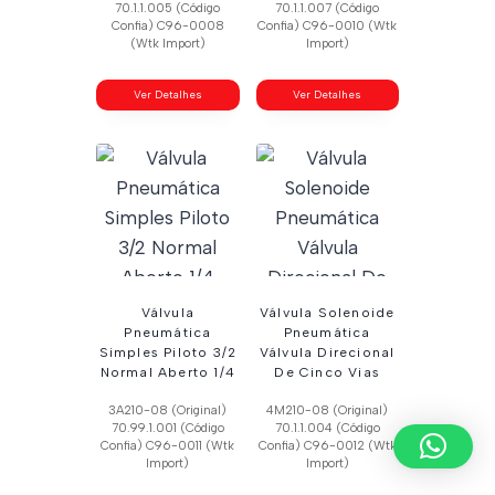
70.1.1.005 (Código
70.1.1.007 (Código
Confia) C96-0008
Confia) C96-0010 (Wtk
(Wtk Import)
Import)
Ver Detalhes
Ver Detalhes
Válvula
Válvula Solenoide
Pneumática
Pneumática
Simples Piloto 3/2
Válvula Direcional
Normal Aberto 1/4
De Cinco Vias
3A210-08 (Original)
4M210-08 (Original)
70.99.1.001 (Código
70.1.1.004 (Código
Confia) C96-0011 (Wtk
Confia) C96-0012 (Wtk
Import)
Import)