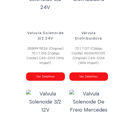
Valvula Solenoide
Válvula
3/2 24V
Distribuidora
3889978136 (Original)
70.1.7.017 (Código
70.1.7.016 (Código
Confia) A0014313705
Confia) C46-0013 (Wtk
(Original) C46-0014
Import)
(Wtk Import)
Ver Detalhes
Ver Detalhes