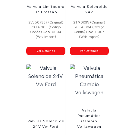
Valvula Limitadora
Valvula Solenoide
De Pressao
24V
2V5607337 (Original)
2Tj901015 (Original)
70.1.4.003 (Código
70.1.4.004 (Código
Confia) C66-0004
Confia) C66-0005
(Wtk Import)
(Wtk Import)
Ver Detalhes
Ver Detalhes
Valvula
Pneumática
Valvula Solenoide
Cambio
24V Vw Ford
Volkswagen