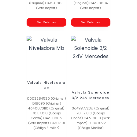
(Original) C46-0003
(Original) C46-0004
(Wtk Import)
(Wtk Import)
Ver Detalhes
Ver Detalhes
Valvula Niveladora
Mb
Valvula Solenoide
3/2 24V Mercedes
0003284530 (Original)
1518095 (Original)
4640070110 (Original)
3649977236 (Original)
70.1.7.010 (Código
70.1.7.013 (Código
Confia) C46-0005
Confia) C46-0010 (Wtk
(Wtk Import) L0307101
Import) L0307092
(Código Similar)
(Código Similar)