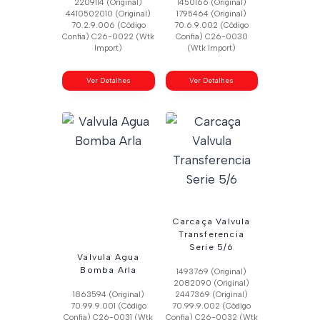
2209114 (Original)
1450166 (Original)
4410502010 (Original)
1795464 (Original)
70.2.9.006 (Código
70.6.9.002 (Código
Confia) C26-0022 (Wtk
Confia) C26-0030
Import)
(Wtk Import)
Ver Detalhes
Ver Detalhes
Carcaça Valvula
Transferencia
Serie 5/6
Valvula Agua
Bomba Arla
1493769 (Original)
2082090 (Original)
1863594 (Original)
2447369 (Original)
70.99.9.001 (Código
70.99.9.002 (Código
Confia) C26-0031 (Wtk
Confia) C26-0032 (Wtk