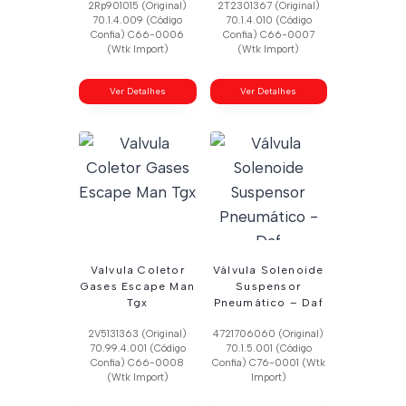
2Rp901015 (Original)
2T2301367 (Original)
70.1.4.009 (Código
70.1.4.010 (Código
Confia) C66-0006
Confia) C66-0007
(Wtk Import)
(Wtk Import)
Ver Detalhes
Ver Detalhes
Valvula Coletor
Válvula Solenoide
Gases Escape Man
Suspensor
Tgx
Pneumático – Daf
2V5131363 (Original)
4721706060 (Original)
70.99.4.001 (Código
70.1.5.001 (Código
Confia) C66-0008
Confia) C76-0001 (Wtk
(Wtk Import)
Import)