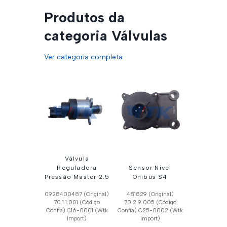
Produtos da
categoria Válvulas
Ver categoria completa
Válvula
Reguladora
Sensor Nivel
Pressão Master 2.5
Onibus S4
0928400487 (Original)
481829 (Original)
70.1.1.001 (Código
70.2.9.005 (Código
Confia) C16-0001 (Wtk
Confia) C25-0002 (Wtk
Import)
Import)