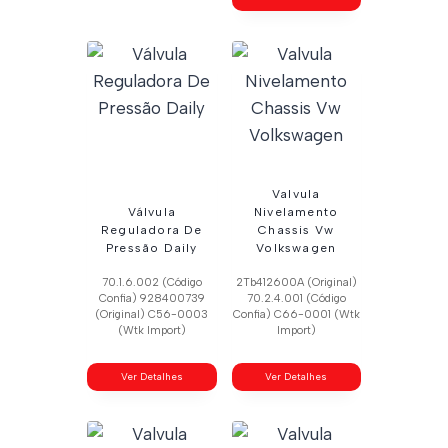
Valvula
Válvula
Nivelamento
Reguladora De
Chassis Vw
Pressão Daily
Volkswagen
70.1.6.002 (Código
2Tb412600A (Original)
Confia) 928400739
70.2.4.001 (Código
(Original) C56-0003
Confia) C66-0001 (Wtk
(Wtk Import)
Import)
Ver Detalhes
Ver Detalhes