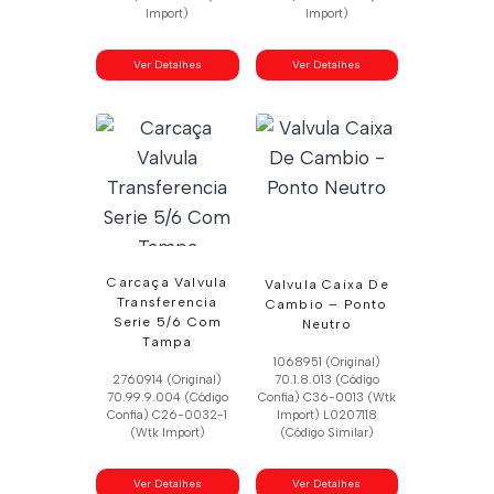
Import)
Import)
Ver Detalhes
Ver Detalhes
Carcaça Valvula
Valvula Caixa De
Transferencia
Cambio – Ponto
Serie 5/6 Com
Neutro
Tampa
1068951 (Original)
2760914 (Original)
70.1.8.013 (Código
70.99.9.004 (Código
Confia) C36-0013 (Wtk
Confia) C26-0032-1
Import) L0207118
(Wtk Import)
(Código Similar)
Ver Detalhes
Ver Detalhes