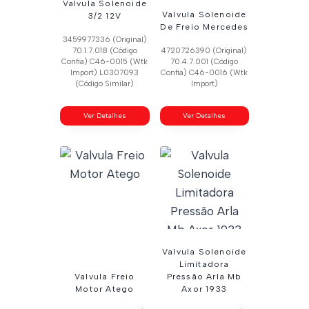
Valvula Solenoide
Valvula Solenoide
3/2 12V
De Freio Mercedes
3459977336 (Original)
70.1.7.018 (Código
4720726390 (Original)
Confia) C46-0015 (Wtk
70.4.7.001 (Código
Import) L0307093
Confia) C46-0016 (Wtk
(Código Similar)
Import)
Ver Detalhes
Ver Detalhes
Valvula Solenoide
Limitadora
Valvula Freio
Pressão Arla Mb
Motor Atego
Axor 1933