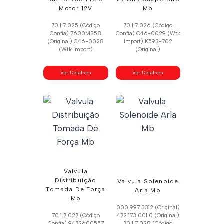
Motor 12V
Mb
70.1.7.025 (Código
70.1.7.026 (Código
Confia) 7600M358
Confia) C46-0029 (Wtk
(Original) C46-0028
Import) K593-702
(Wtk Import)
(Original)
Ver Detalhes
Ver Detalhes
Valvula
Distribuição
Valvula Solenoide
Tomada De Força
Arla Mb
Mb
000.997.3312 (Original)
70.1.7.027 (Código
472.173.001.0 (Original)
Confia) 9472600557
70.1.7.028 (Código