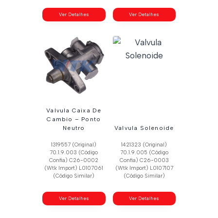
Ver Detalhes
Ver Detalhes
Valvula Caixa De
Cambio – Ponto
Neutro
Valvula Solenoide
1319557 (Original)
1421323 (Original)
70.1.9.003 (Código
70.1.9.005 (Código
Confia) C26-0002
Confia) C26-0003
(Wtk Import) L0107061
(Wtk Import) L0107107
(Código Similar)
(Código Similar)
Ver Detalhes
Ver Detalhes