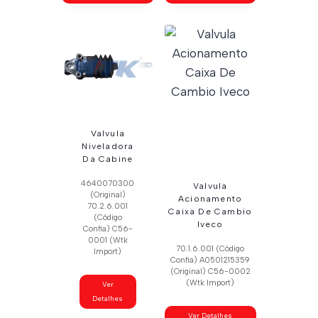
Valvula
Niveladora
Da Cabine
4640070300
Valvula
(Original)
Acionamento
70.2.6.001
Caixa De Cambio
(Código
Iveco
Confia) C56-
0001 (Wtk
70.1.6.001 (Código
Import)
Confia) A0501215359
(Original) C56-0002
(Wtk Import)
Ver
Detalhes
Ver Detalhes