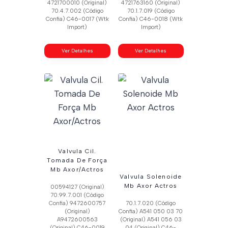
4721700010 (Original)
4721763160 (Original)
70.4.7.002 (Código
70.1.7.019 (Código
Confia) C46-0017 (Wtk
Confia) C46-0018 (Wtk
Import)
Import)
Ver Detalhes
Ver Detalhes
Valvula Cil.
Tomada De Força
Mb Axor/Actros
Valvula Solenoide
Mb Axor Actros
00594127 (Original)
70.99.7.001 (Código
Confia) 9472600757
70.1.7.020 (Código
(Original)
Confia) A541 050 03 70
A9472600563
(Original) A541 056 03
(Original) C46-0019
04 (Original) C46-