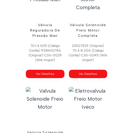
Válvula
Válvula Solenoide
Reguladora De
Freio Motor
Pressão Man
Completa
70.1.4.005 (Código
23507525 (Original)
Confia) 928400746
70.4.8.006 (Código
(Original) C36-0029
Confia) C36-0045 (Wtk
(Wtk Import)
Import)
Ver Detalhes
Ver Detalhes
Valvula Solenoide