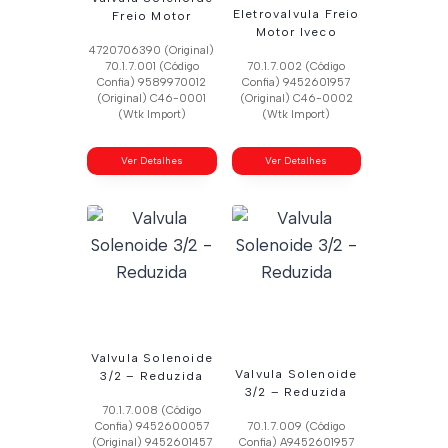
Eletrovalvula Freio
Freio Motor
Motor Iveco
4720706390 (Original)
70.1.7.001 (Código
70.1.7.002 (Código
Confia) 9589970012
Confia) 9452601957
(Original) C46-0001
(Original) C46-0002
(Wtk Import)
(Wtk Import)
Ver Detalhes
Ver Detalhes
Valvula Solenoide
Valvula Solenoide
3/2 – Reduzida
3/2 – Reduzida
70.1.7.008 (Código
Confia) 9452600057
70.1.7.009 (Código
(Original) 9452601457
Confia) A9452601957