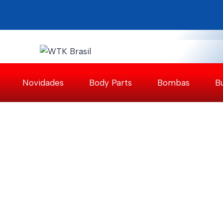
Pular
para
o
Conteúdo
Novidades
Body Parts
Bombas
B