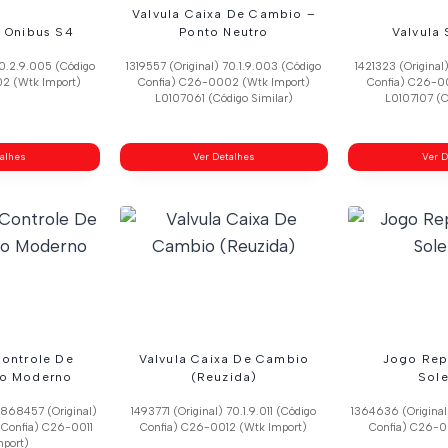
Valvula Caixa De Cambio –
l Onibus S4
Ponto Neutro
Valvula
70.2.9.005 (Código
1319557 (Original) 70.1.9.003 (Código
1421323 (Original
2 (Wtk Import)
Confia) C26-0002 (Wtk Import)
Confia) C26-0
L0107061 (Código Similar)
L0107107 (C
talhes
Ver Detalhes
Ver D
Controle De
Valvula Caixa De Cambio
Jogo Rep
o Moderno
(Reuzida)
Sol
1868457 (Original)
1493771 (Original) 70.1.9.011 (Código
1364636 (Original
 Confia) C26-0011
Confia) C26-0012 (Wtk Import)
Confia) C26-0
mport)