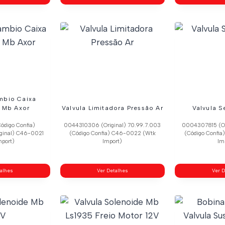
mbio Caixa
 Mb Axor
Valvula Limitadora Pressão Ar
Valvula 
ódigo Confia)
0044310306 (Original) 70.99.7.003
0004307815 (Ori
ginal) C46-0021
(Código Confia) C46-0022 (Wtk
(Código Confi
mport)
Import)
Im
talhes
Ver Detalhes
Ver D