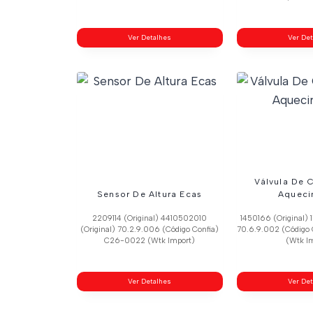
Ver Detalhes
Ver De
Válvula De 
Sensor De Altura Ecas
Aqueci
2209114 (Original) 4410502010
1450166 (Original) 
(Original) 70.2.9.006 (Código Confia)
70.6.9.002 (Código
C26-0022 (Wtk Import)
(Wtk I
Ver Detalhes
Ver De