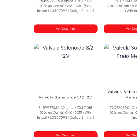
3649977236 (Original) 70.1.7.013
70.1.7.014 (C
(Código Confia) C46-0010 (Wtk
A0022606157 (Ori
Import) L0307092 (Código Similar)
(Wtk I
Ver Detalhes
Ver De
Valvula Solen
Valvula Solenoide 3/2 12V
Merc
3459977336 (Original) 70.1.7.018
4720726390 (Orig
(Código Confia) C46-0015 (Wtk
(Código Confia)
Import) L0307093 (Código Similar)
Impo
Ver Detalhes
Ver De