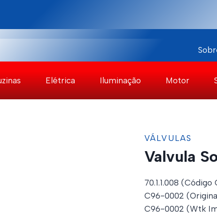
Sobr
uzinas
Elétrica
Iluminação
Motor
VÁLVULAS
Valvula S
70.1.1.008 (Código 
C96-0002 (Origina
C96-0002 (Wtk Im