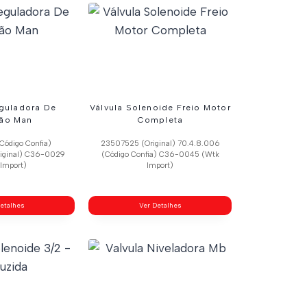
eguladora De
Válvula Solenoide Freio Motor
são Man
Completa
Código Confia)
23507525 (Original) 70.4.8.006
iginal) C36-0029
(Código Confia) C36-0045 (Wtk
Import)
Import)
etalhes
Ver Detalhes