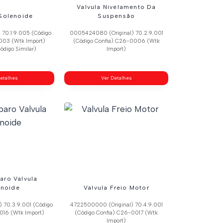
Valvula Nivelamento Da
 Solenoide
Suspensão
) 70.1.9.005 (Código
0005424080 (Original) 70.2.9.001
003 (Wtk Import)
(Código Confia) C26-0006 (Wtk
ódigo Similar)
Import)
etalhes
Ver Detalhes
aro Valvula
enoide
Valvula Freio Motor
) 70.3.9.001 (Código
4722500000 (Original) 70.4.9.001
016 (Wtk Import)
(Código Confia) C26-0017 (Wtk
Import)