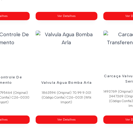
talhes
Ver Detalhes
Ver D
Carcaça Valvu
Controle De
Ser
mento
Valvula Agua Bomba Arla
1493769 (Original
1795464 (Original)
1863594 (Original) 70.99.9.001
2447369 (Origi
 Confia) C26-0030
(Código Confia) C26-0031 (Wtk
(Código Confi
mport)
Import)
Im
talhes
Ver Detalhes
Ver D