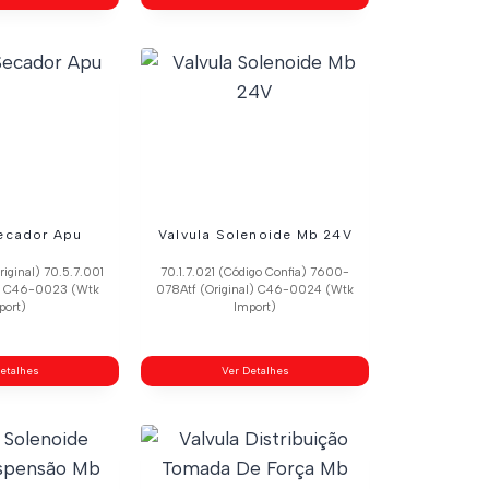
Secador Apu
Valvula Solenoide Mb 24V
ginal) 70.5.7.001
70.1.7.021 (Código Confia) 7600-
a) C46-0023 (Wtk
078Atf (Original) C46-0024 (Wtk
port)
Import)
etalhes
Ver Detalhes