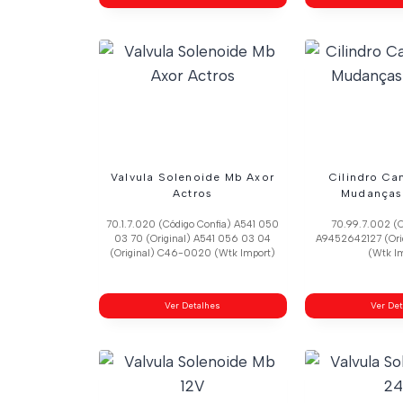
Valvula Solenoide Mb Axor
Cilindro Ca
Actros
Mudanças
70.1.7.020 (Código Confia) A541 050
70.99.7.002 (C
03 70 (Original) A541 056 03 04
A9452642127 (Ori
(Original) C46-0020 (Wtk Import)
(Wtk I
Ver Detalhes
Ver De