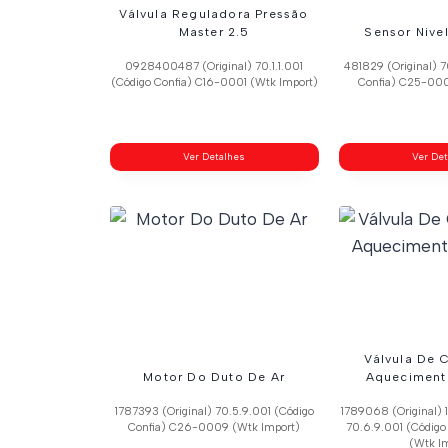
Válvula Reguladora Pressão
Master 2.5
Sensor Nive
0928400487 (Original) 70.1.1.001
481829 (Original) 
(Código Confia) C16-0001 (Wtk Import)
Confia) C25-000
Ver Detalhes
Ver De
Válvula De 
Motor Do Duto De Ar
Aqueciment
1787393 (Original) 70.5.9.001 (Código
1789068 (Original) 
Confia) C26-0009 (Wtk Import)
70.6.9.001 (Código
(Wtk I