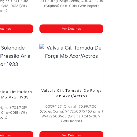
ginal) 70.1.7.016
70.1.7.017 (Código Confia) A0014313705
a) C46-0013 (Wtk
(Original) C46-0014 (Wtk Import)
port)
etalhes
Ver Detalhes
Valvula Cil. Tomada De Força
oide Limitadora
Mb Axor/Actros
a Mb Axor 1933
00594127 (Original) 70.99.7.001
ginal) 70.1.7.019
(Código Confia) 9472600757 (Original)
a) C46-0018 (Wtk
A9472600563 (Original) C46-0019
port)
(Wtk Import)
etalhes
Ver Detalhes