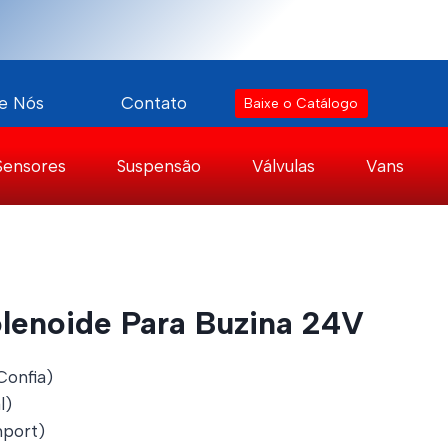
e Nós
Contato
Baixe o Catálogo
Sensores
Suspensão
Válvulas
Vans
olenoide Para Buzina 24V
Confia)
l)
port)