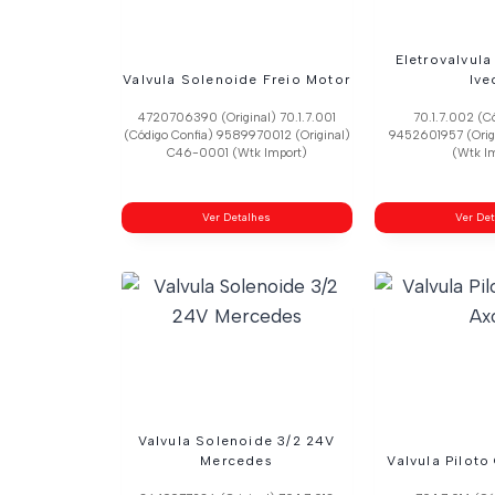
Eletrovalvula
Valvula Solenoide Freio Motor
Ive
4720706390 (Original) 70.1.7.001
70.1.7.002 (C
(Código Confia) 9589970012 (Original)
9452601957 (Ori
C46-0001 (Wtk Import)
(Wtk I
Ver Detalhes
Ver De
Valvula Solenoide 3/2 24V
Mercedes
Valvula Pilot