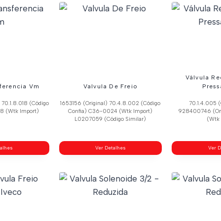
Válvula R
sferencia Vm
Valvula De Freio
Pres
 70.1.8.018 (Código
1653156 (Original) 70.4.8.002 (Código
70.1.4.005 (
8 (Wtk Import)
Confia) C36-0024 (Wtk Import)
928400746 (Or
L0207059 (Código Similar)
(Wtk 
talhes
Ver Detalhes
Ver D