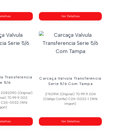
etalhes
Ver Detalhes
la Transferencia
Carcaça Valvula Transferencia
ie 5/6
Serie 5/6 Com Tampa
) 2082090 (Original)
2760914 (Original) 70.99.9.004
nal) 70.99.9.002
(Código Confia) C26-0032-1 (Wtk
a) C26-0032 (Wtk
Import)
port)
etalhes
Ver Detalhes