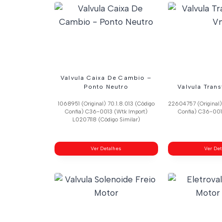
Valvula Caixa De Cambio –
Ponto Neutro
Valvula Tran
1068951 (Original) 70.1.8.013 (Código
22604757 (Original)
Confia) C36-0013 (Wtk Import)
Confia) C36-001
L0207118 (Código Similar)
Ver Detalhes
Ver De