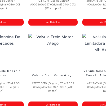
ódigo Confia)
70.1.7.015 (Código Confia)
3889978136 (Ori
ginal) C46-0011
A0022606257 (Original) C46-0012
(Código Confi
mport)
(Wtk Import)
Im
talhes
Ver Detalhes
Ver D
oide De Freio
Valvula Solen
edes
Valvula Freio Motor Atego
Pressão Arl
inal) 70.4.7.001
4721700010 (Original) 70.4.7.002
4721763160 (Ori
 C46-0016 (Wtk
(Código Confia) C46-0017 (Wtk
(Código Confi
rt)
Import)
Im
talhes
Ver Detalhes
Ver D