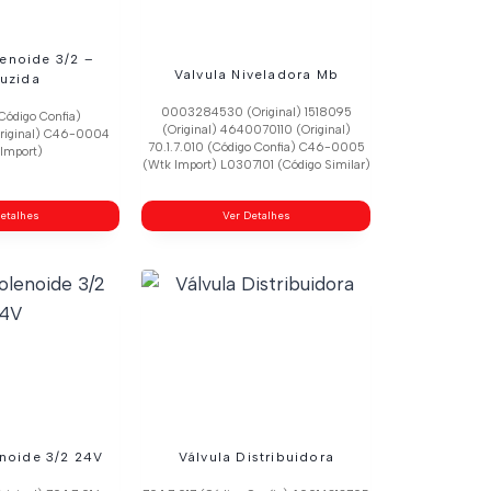
lenoide 3/2 –
Valvula Niveladora Mb
uzida
0003284530 (Original) 1518095
Código Confia)
(Original) 4640070110 (Original)
riginal) C46-0004
70.1.7.010 (Código Confia) C46-0005
Import)
(Wtk Import) L0307101 (Código Similar)
etalhes
Ver Detalhes
enoide 3/2 24V
Válvula Distribuidora