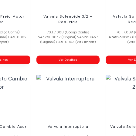
 Freio Motor
Valvula Solenoide 3/2 –
Valvula So
co
Reduzida
Red
ódigo Confia)
70.1.7.008 (Código Confia)
70.1.7.009 (
ginal) C46-0002
9452600057 (Original) 9452601457
A9452601957 (O
mport)
(Original) C46-0003 (Wtk Import)
(Wtk 
talhes
Ver Detalhes
Ver D
o Cambio Axor
Valvula Interruptora
Valvula Sol