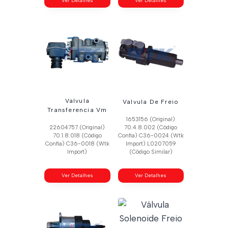
Ver Detalhes
Ver Detalhes
Valvula
Valvula De Freio
Transferencia Vm
1653156 (Original)
22604757 (Original)
70.4.8.002 (Código
70.1.8.018 (Código
Confia) C36-0024 (Wtk
Confia) C36-0018 (Wtk
Import) L0207059
Import)
(Código Similar)
Ver Detalhes
Ver Detalhes