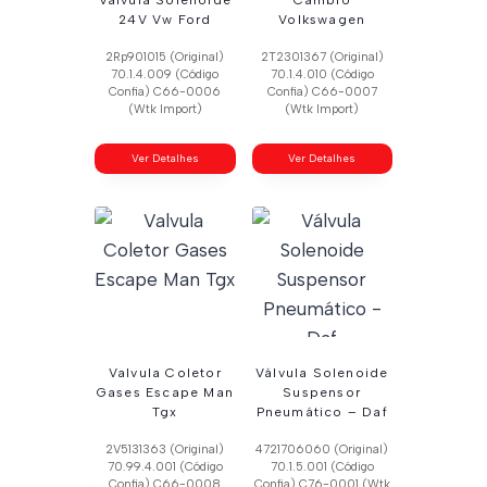
24V Vw Ford
Volkswagen
2Rp901015 (Original)
2T2301367 (Original)
70.1.4.009 (Código
70.1.4.010 (Código
Confia) C66-0006
Confia) C66-0007
(Wtk Import)
(Wtk Import)
Ver Detalhes
Ver Detalhes
Valvula Coletor
Válvula Solenoide
Gases Escape Man
Suspensor
Tgx
Pneumático – Daf
2V5131363 (Original)
4721706060 (Original)
70.99.4.001 (Código
70.1.5.001 (Código
Confia) C66-0008
Confia) C76-0001 (Wtk