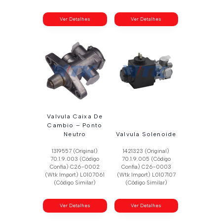
Ver Detalhes
Ver Detalhes
Valvula Caixa De
Cambio – Ponto
Neutro
Valvula Solenoide
1319557 (Original)
1421323 (Original)
70.1.9.003 (Código
70.1.9.005 (Código
Confia) C26-0002
Confia) C26-0003
(Wtk Import) L0107061
(Wtk Import) L0107107
(Código Similar)
(Código Similar)
Ver Detalhes
Ver Detalhes