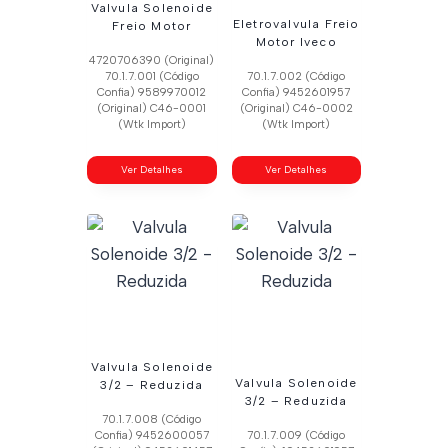
Valvula Solenoide
Eletrovalvula Freio
Freio Motor
Motor Iveco
4720706390 (Original)
70.1.7.001 (Código
70.1.7.002 (Código
Confia) 9589970012
Confia) 9452601957
(Original) C46-0001
(Original) C46-0002
(Wtk Import)
(Wtk Import)
Ver Detalhes
Ver Detalhes
Valvula Solenoide
Valvula Solenoide
3/2 – Reduzida
3/2 – Reduzida
70.1.7.008 (Código
Confia) 9452600057
70.1.7.009 (Código