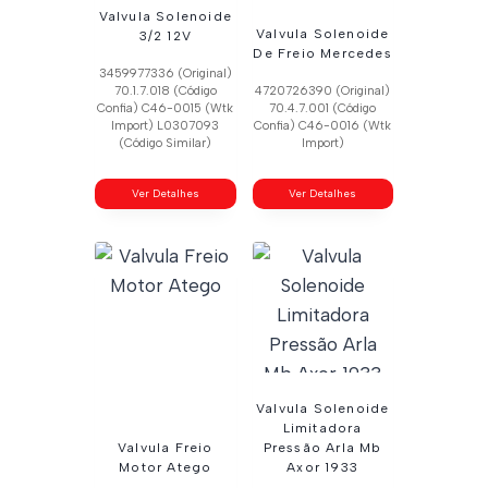
Valvula Solenoide
Valvula Solenoide
3/2 12V
De Freio Mercedes
3459977336 (Original)
70.1.7.018 (Código
4720726390 (Original)
Confia) C46-0015 (Wtk
70.4.7.001 (Código
Import) L0307093
Confia) C46-0016 (Wtk
(Código Similar)
Import)
Ver Detalhes
Ver Detalhes
Valvula Solenoide
Limitadora
Valvula Freio
Pressão Arla Mb
Motor Atego
Axor 1933