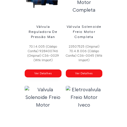
Válvula
Válvula Solenoide
Reguladora De
Freio Motor
Pressão Man
Completa
70.1.4.005 (Código
23507525 (Original)
Confia) 928400746
70.4.8.006 (Código
(Original) C36-0029
Confia) C36-0045 (Wtk
(Wtk Import)
Import)
Ver Detalhes
Ver Detalhes