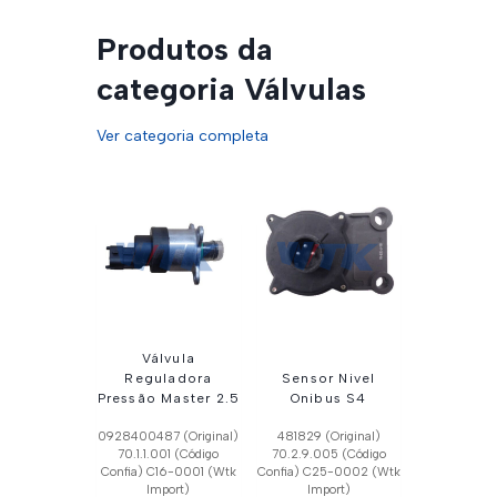
Produtos da
categoria Válvulas
Ver categoria completa
Válvula
Reguladora
Sensor Nivel
Pressão Master 2.5
Onibus S4
0928400487 (Original)
481829 (Original)
70.1.1.001 (Código
70.2.9.005 (Código
Confia) C16-0001 (Wtk
Confia) C25-0002 (Wtk
Import)
Import)