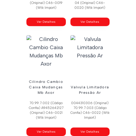
(Original) C46-0019
04 (Original) C46-
(Wtk Import)
0020 (Wtk Import)
Ver Detalhes
Ver Detalhes
Cilindro Cambio
Caixa Mudanças
Valvula Limitadora
Mb Axor
Pressão Ar
70.99.7.002 (Código
0044310306 (Original)
Confia) A9452642127
70.99.7.003 (Código
(Original) C46-0021
Confia) C46-0022 (Wtk
(Wtk Import)
Import)
Ver Detalhes
Ver Detalhes