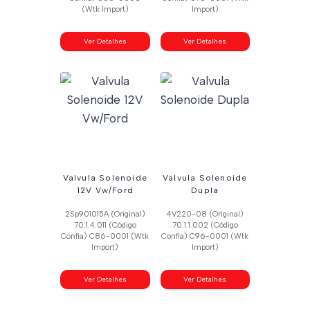
(Wtk Import)
Import)
Ver Detalhes
Ver Detalhes
Valvula Solenoide
Valvula Solenoide
12V Vw/Ford
Dupla
2Sp901015A (Original)
4V220-08 (Original)
70.1.4.011 (Código
70.1.1.002 (Código
Confia) C86-0001 (Wtk
Confia) C96-0001 (Wtk
Import)
Import)
Ver Detalhes
Ver Detalhes