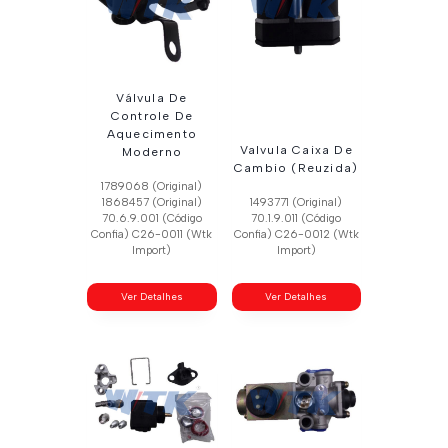
Válvula De
Controle De
Aquecimento
Valvula Caixa De
Moderno
Cambio (Reuzida)
1789068 (Original)
1868457 (Original)
1493771 (Original)
70.6.9.001 (Código
70.1.9.011 (Código
Confia) C26-0011 (Wtk
Confia) C26-0012 (Wtk
Import)
Import)
Ver Detalhes
Ver Detalhes