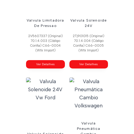
Valvula Limitadora
Valvula Solenoide
De Pressao
24V
2V5607337 (Original)
2Tj901015 (Original)
70.1.4.003 (Código
70.1.4.004 (Código
Confia) C66-0004
Confia) C66-0005
(Wtk Import)
(Wtk Import)
Ver Detalhes
Ver Detalhes
Valvula
Pneumática
Valvula Solenoide
Cambio