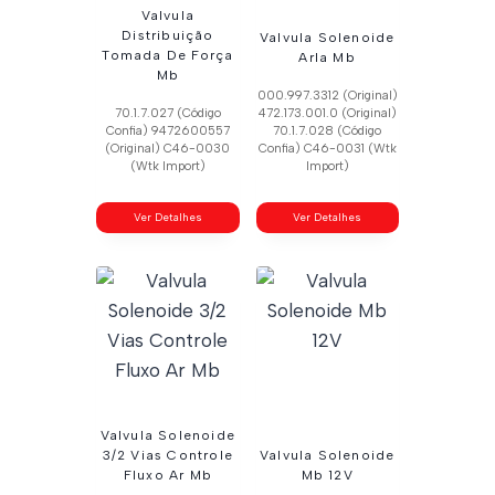
Valvula
Distribuição
Valvula Solenoide
Tomada De Força
Arla Mb
Mb
000.997.3312 (Original)
70.1.7.027 (Código
472.173.001.0 (Original)
Confia) 9472600557
70.1.7.028 (Código
(Original) C46-0030
Confia) C46-0031 (Wtk
(Wtk Import)
Import)
Ver Detalhes
Ver Detalhes
Valvula Solenoide
3/2 Vias Controle
Valvula Solenoide
Fluxo Ar Mb
Mb 12V