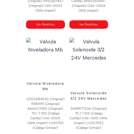
(Original) 9452601457
Confia) A9452601957
(Original) C46-0003
(Original) C46-0004
(Wtk Import)
(Wtk Import)
Ver Detalhes
Ver Detalhes
Valvula Niveladora
Mb
Valvula Solenoide
3/2 24V Mercedes
0003284530 (Original)
1518095 (Original)
4640070110 (Original)
3649977236 (Original)
70.1.7.010 (Código
70.1.7.013 (Código
Confia) C46-0005
Confia) C46-0010 (Wtk
(Wtk Import) L0307101
Import) L0307092
(Código Similar)
(Código Similar)