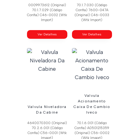
0009973612 (Original)
70.1.7.030 (Código
70.1.7.029 (Código
Confia) 7600-047A
Confia) C46-0032 (Wtk
(Original) C46-0033
Import)
(Wtk Import)
Ver Detalhes
Ver Detalhes
Valvula
Acionamento
Valvula Niveladora
Caixa De Cambio
Da Cabine
Iveco
4640070300 (Original)
70.1.6.001 (Código
70.2.6.001 (Código
Confia) A0501215359
Confia) C56-0001 (Wtk
(Original) C56-0002
Import)
(Wtk Import)