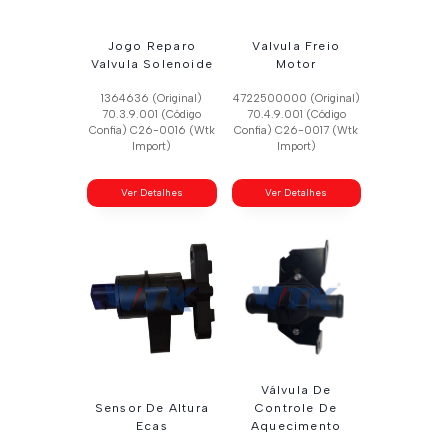
Jogo Reparo
Valvula Freio
Valvula Solenoide
Motor
1364636 (Original)
4722500000 (Original)
70.3.9.001 (Código
70.4.9.001 (Código
Confia) C26-0016 (Wtk
Confia) C26-0017 (Wtk
Import)
Import)
Ver Detalhes
Ver Detalhes
Válvula De
Sensor De Altura
Controle De
Ecas
Aquecimento