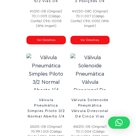
5/2 Vias 1/4
3 Posições 1/4
4V210-08 (Original)
4V230-08C (Original)
70.1.1.005 (Código
70.1.1.007 (Código
Confia) C96-0008
Confia) C96-0010 (Wtk
(Wtk Import)
Import)
Ver Detalhes
Ver Detalhes
Válvula
Válvula Solenoide
Pneumática
Pneumática
Simples Piloto 3/2
Válvula Direcional
Normal Aberto 1/4
De Cinco Vias
3A210-08 (Original)
4M210-08 (Original)
70.99.1.001 (Código
70.1.1.004 (Código