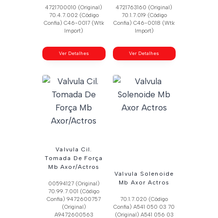
4721700010 (Original)
4721763160 (Original)
70.4.7.002 (Código
70.1.7.019 (Código
Confia) C46-0017 (Wtk
Confia) C46-0018 (Wtk
Import)
Import)
Ver Detalhes
Ver Detalhes
Valvula Cil.
Tomada De Força
Mb Axor/Actros
Valvula Solenoide
Mb Axor Actros
00594127 (Original)
70.99.7.001 (Código
Confia) 9472600757
70.1.7.020 (Código
(Original)
Confia) A541 050 03 70
A9472600563
(Original) A541 056 03