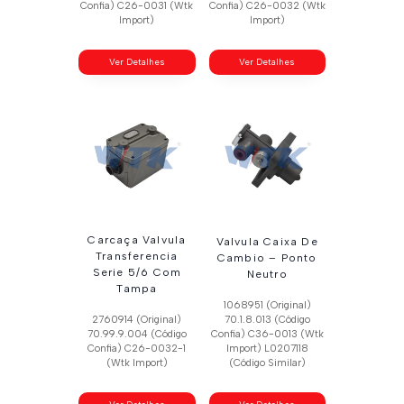
Confia) C26-0031 (Wtk
Confia) C26-0032 (Wtk
Import)
Import)
Ver Detalhes
Ver Detalhes
Carcaça Valvula
Valvula Caixa De
Transferencia
Cambio – Ponto
Serie 5/6 Com
Neutro
Tampa
1068951 (Original)
2760914 (Original)
70.1.8.013 (Código
70.99.9.004 (Código
Confia) C36-0013 (Wtk
Confia) C26-0032-1
Import) L0207118
(Wtk Import)
(Código Similar)