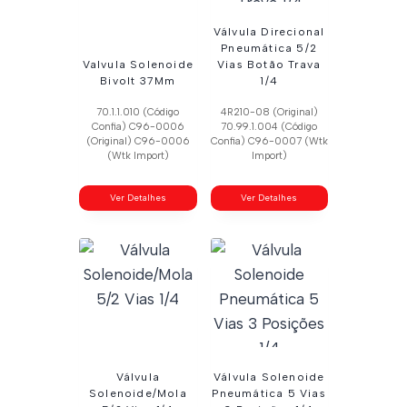
Válvula Direcional
Pneumática 5/2
Valvula Solenoide
Vias Botão Trava
Bivolt 37Mm
1/4
70.1.1.010 (Código
4R210-08 (Original)
Confia) C96-0006
70.99.1.004 (Código
(Original) C96-0006
Confia) C96-0007 (Wtk
(Wtk Import)
Import)
Ver Detalhes
Ver Detalhes
Válvula
Válvula Solenoide
Solenoide/Mola
Pneumática 5 Vias