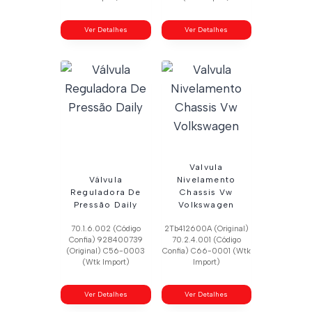
Ver Detalhes
Ver Detalhes
Valvula
Válvula
Nivelamento
Reguladora De
Chassis Vw
Pressão Daily
Volkswagen
70.1.6.002 (Código
2Tb412600A (Original)
Confia) 928400739
70.2.4.001 (Código
(Original) C56-0003
Confia) C66-0001 (Wtk
(Wtk Import)
Import)
Ver Detalhes
Ver Detalhes