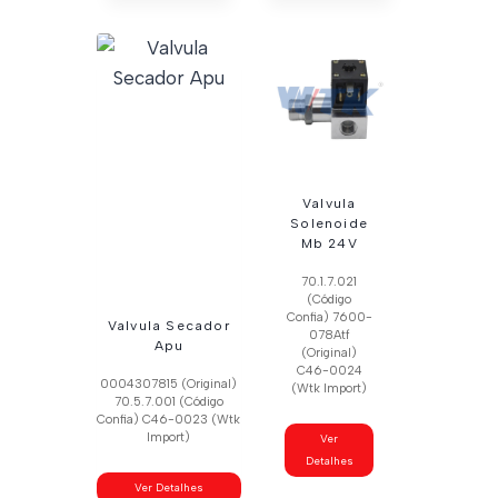
Valvula
Solenoide
Mb 24V
70.1.7.021
(Código
Confia) 7600-
Valvula Secador
078Atf
Apu
(Original)
C46-0024
0004307815 (Original)
(Wtk Import)
70.5.7.001 (Código
Confia) C46-0023 (Wtk
Import)
Ver
Detalhes
Ver Detalhes