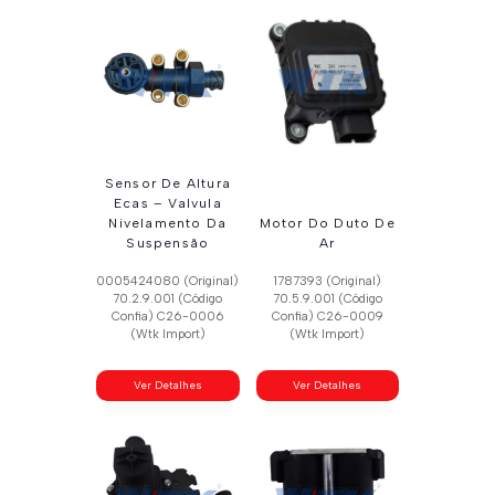
Sensor De Altura
Ecas – Valvula
Nivelamento Da
Motor Do Duto De
Suspensão
Ar
0005424080 (Original)
1787393 (Original)
70.2.9.001 (Código
70.5.9.001 (Código
Confia) C26-0006
Confia) C26-0009
(Wtk Import)
(Wtk Import)
Ver Detalhes
Ver Detalhes