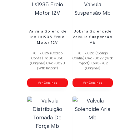
Valvula Solenoide
Bobina Solenoide
Mb Ls1935 Freio
Valvula Suspensão
Motor 12V
Mb
70.1.7.025 (Código
70.1.7.026 (Código
Confia) 7600M358
Confia) C46-0029 (Wtk
(Original) C46-0028
Import) K593-702
(Wtk Import)
(Original)
Ver Detalhes
Ver Detalhes