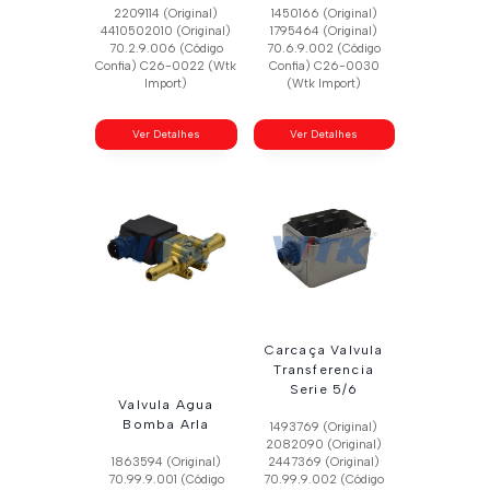
2209114 (Original)
1450166 (Original)
4410502010 (Original)
1795464 (Original)
70.2.9.006 (Código
70.6.9.002 (Código
Confia) C26-0022 (Wtk
Confia) C26-0030
Import)
(Wtk Import)
Ver Detalhes
Ver Detalhes
Carcaça Valvula
Transferencia
Serie 5/6
Valvula Agua
Bomba Arla
1493769 (Original)
2082090 (Original)
1863594 (Original)
2447369 (Original)
70.99.9.001 (Código
70.99.9.002 (Código