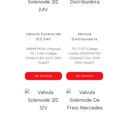
Valvula Solenoide
Válvula
3/2 24V
Distribuidora
3889978136 (Original)
70.1.7.017 (Código
70.1.7.016 (Código
Confia) A0014313705
Confia) C46-0013 (Wtk
(Original) C46-0014
Import)
(Wtk Import)
Ver Detalhes
Ver Detalhes