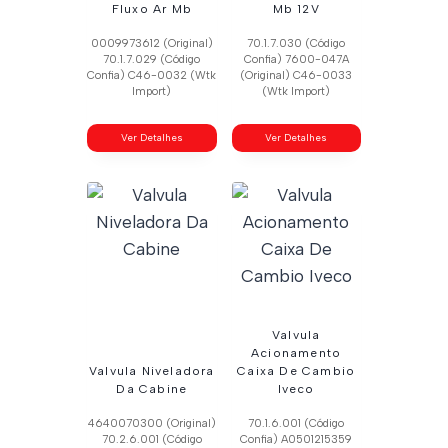
Fluxo Ar Mb
Mb 12V
0009973612 (Original)
70.1.7.030 (Código
70.1.7.029 (Código
Confia) 7600-047A
Confia) C46-0032 (Wtk
(Original) C46-0033
Import)
(Wtk Import)
Ver Detalhes
Ver Detalhes
Valvula
Acionamento
Valvula Niveladora
Caixa De Cambio
Da Cabine
Iveco
4640070300 (Original)
70.1.6.001 (Código
70.2.6.001 (Código
Confia) A0501215359