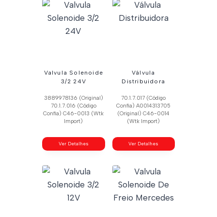
Valvula Solenoide
Válvula
3/2 24V
Distribuidora
3889978136 (Original)
70.1.7.017 (Código
70.1.7.016 (Código
Confia) A0014313705
Confia) C46-0013 (Wtk
(Original) C46-0014
Import)
(Wtk Import)
Ver Detalhes
Ver Detalhes