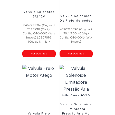
Valvula Solenoide
Valvula Solenoide
3/2 12V
De Freio Mercedes
3459977336 (Original)
70.1.7.018 (Código
4720726390 (Original)
Confia) C46-0015 (Wtk
70.4.7.001 (Código
Import) L0307093
Confia) C46-0016 (Wtk
(Código Similar)
Import)
Ver Detalhes
Ver Detalhes
Valvula Solenoide
Limitadora
Valvula Freio
Pressão Arla Mb