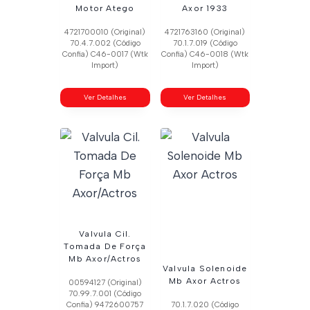
Motor Atego
Axor 1933
4721700010 (Original)
4721763160 (Original)
70.4.7.002 (Código
70.1.7.019 (Código
Confia) C46-0017 (Wtk
Confia) C46-0018 (Wtk
Import)
Import)
Ver Detalhes
Ver Detalhes
Valvula Cil.
Tomada De Força
Mb Axor/Actros
Valvula Solenoide
Mb Axor Actros
00594127 (Original)
70.99.7.001 (Código
Confia) 9472600757
70.1.7.020 (Código