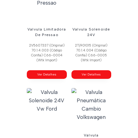
Valvula Limitadora
Valvula Solenoide
De Pressao
24V
2V5607337 (Original)
2Tj901015 (Original)
70.1.4.003 (Código
70.1.4.004 (Código
Confia) C66-0004
Confia) C66-0005
(Wtk Import)
(Wtk Import)
Ver Detalhes
Ver Detalhes
Valvula