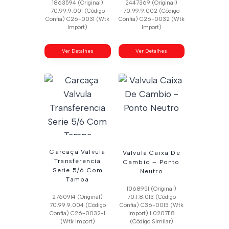
1863594 (Original)
2447369 (Original)
70.99.9.001 (Código
70.99.9.002 (Código
Confia) C26-0031 (Wtk
Confia) C26-0032 (Wtk
Import)
Import)
Ver Detalhes
Ver Detalhes
Carcaça Valvula
Valvula Caixa De
Transferencia
Cambio – Ponto
Serie 5/6 Com
Neutro
Tampa
1068951 (Original)
2760914 (Original)
70.1.8.013 (Código
70.99.9.004 (Código
Confia) C36-0013 (Wtk
Confia) C26-0032-1
Import) L0207118
(Wtk Import)
(Código Similar)