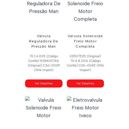
Válvula
Válvula Solenoide
Reguladora De
Freio Motor
Pressão Man
Completa
70.1.4.005 (Código
23507525 (Original)
Confia) 928400746
70.4.8.006 (Código
(Original) C36-0029
Confia) C36-0045 (Wtk
(Wtk Import)
Import)
Ver Detalhes
Ver Detalhes