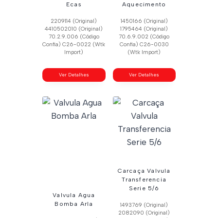
Ecas
Aquecimento
2209114 (Original)
1450166 (Original)
4410502010 (Original)
1795464 (Original)
70.2.9.006 (Código
70.6.9.002 (Código
Confia) C26-0022 (Wtk
Confia) C26-0030
Import)
(Wtk Import)
Ver Detalhes
Ver Detalhes
Carcaça Valvula
Transferencia
Serie 5/6
Valvula Agua
Bomba Arla
1493769 (Original)
2082090 (Original)