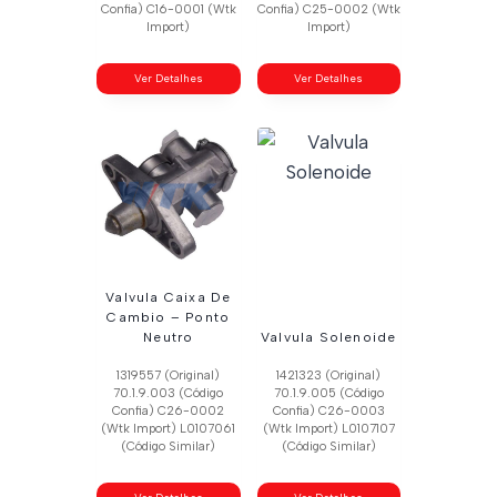
Confia) C16-0001 (Wtk
Confia) C25-0002 (Wtk
Import)
Import)
Ver Detalhes
Ver Detalhes
Valvula Caixa De
Cambio – Ponto
Neutro
Valvula Solenoide
1319557 (Original)
1421323 (Original)
70.1.9.003 (Código
70.1.9.005 (Código
Confia) C26-0002
Confia) C26-0003
(Wtk Import) L0107061
(Wtk Import) L0107107
(Código Similar)
(Código Similar)