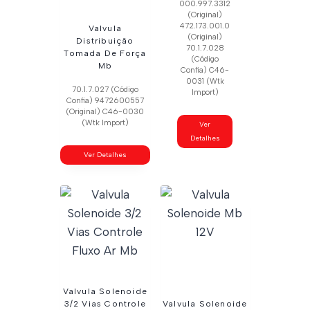
000.997.3312
(Original)
472.173.001.0
Valvula
(Original)
Distribuição
70.1.7.028
Tomada De Força
(Código
Mb
Confia) C46-
0031 (Wtk
70.1.7.027 (Código
Import)
Confia) 9472600557
(Original) C46-0030
(Wtk Import)
Ver
Detalhes
Ver Detalhes
Valvula Solenoide
3/2 Vias Controle
Valvula Solenoide