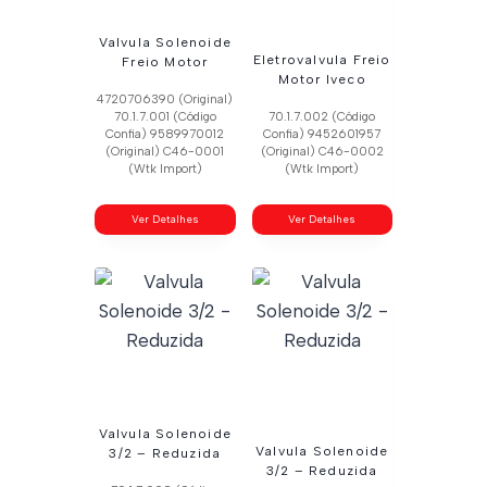
Valvula Solenoide
Eletrovalvula Freio
Freio Motor
Motor Iveco
4720706390 (Original)
70.1.7.001 (Código
70.1.7.002 (Código
Confia) 9589970012
Confia) 9452601957
(Original) C46-0001
(Original) C46-0002
(Wtk Import)
(Wtk Import)
Ver Detalhes
Ver Detalhes
Valvula Solenoide
Valvula Solenoide
3/2 – Reduzida
3/2 – Reduzida