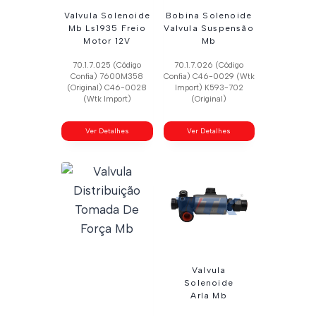
Valvula Solenoide
Bobina Solenoide
Mb Ls1935 Freio
Valvula Suspensão
Motor 12V
Mb
70.1.7.025 (Código
70.1.7.026 (Código
Confia) 7600M358
Confia) C46-0029 (Wtk
(Original) C46-0028
Import) K593-702
(Wtk Import)
(Original)
Ver Detalhes
Ver Detalhes
Valvula
Solenoide
Arla Mb