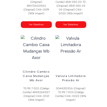
(Original)
Confia) A541 050 03 70
A9472600563
(Original) A541 056 03
(Original) C46-0019
04 (Original) C46-
(Wtk Import)
0020 (Wtk Import)
Ver Detalhes
Ver Detalhes
Cilindro Cambio
Caixa Mudanças
Valvula Limitadora
Mb Axor
Pressão Ar
70.99.7.002 (Código
0044310306 (Original)
Confia) A9452642127
70.99.7.003 (Código
(Original) C46-0021
Confia) C46-0022 (Wtk
(Wtk Import)
Import)