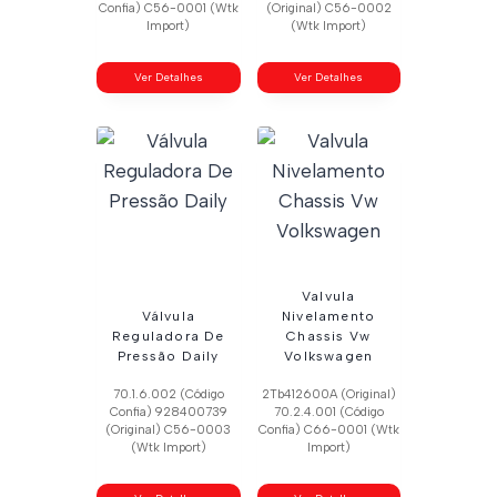
Confia) C56-0001 (Wtk
(Original) C56-0002
Import)
(Wtk Import)
Ver Detalhes
Ver Detalhes
Valvula
Válvula
Nivelamento
Reguladora De
Chassis Vw
Pressão Daily
Volkswagen
70.1.6.002 (Código
2Tb412600A (Original)
Confia) 928400739
70.2.4.001 (Código
(Original) C56-0003
Confia) C66-0001 (Wtk
(Wtk Import)
Import)