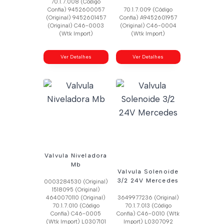
70.1.7.008 (Código
Confia) 9452600057
70.1.7.009 (Código
(Original) 9452601457
Confia) A9452601957
(Original) C46-0003
(Original) C46-0004
(Wtk Import)
(Wtk Import)
Ver Detalhes
Ver Detalhes
Valvula Niveladora
Mb
Valvula Solenoide
3/2 24V Mercedes
0003284530 (Original)
1518095 (Original)
4640070110 (Original)
3649977236 (Original)
70.1.7.010 (Código
70.1.7.013 (Código
Confia) C46-0005
Confia) C46-0010 (Wtk
(Wtk Import) L0307101
Import) L0307092