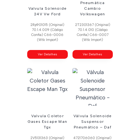
Pneumática
Valvula Solenoide
Cambio
24V Vw Ford
Volkswagen
2Rp901015 (Original)
2T2301367 (Original)
70.1.4.009 (Código
70.1.4.010 (Código
Confia) C66-0006
Confia) C66-0007
(Wtk Import)
(Wtk Import)
Ver Detalhes
Ver Detalhes
Valvula Coletor
Válvula Solenoide
Gases Escape Man
Suspensor
Tgx
Pneumático – Daf
2V5131363 (Original)
4721706060 (Original)