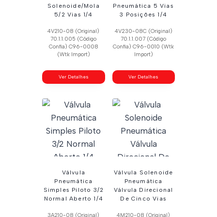
Solenoide/Mola
Pneumática 5 Vias
5/2 Vias 1/4
3 Posições 1/4
4V210-08 (Original)
4V230-08C (Original)
70.1.1.005 (Código
70.1.1.007 (Código
Confia) C96-0008
Confia) C96-0010 (Wtk
(Wtk Import)
Import)
Ver Detalhes
Ver Detalhes
Válvula
Válvula Solenoide
Pneumática
Pneumática
Simples Piloto 3/2
Válvula Direcional
Normal Aberto 1/4
De Cinco Vias
3A210-08 (Original)
4M210-08 (Original)