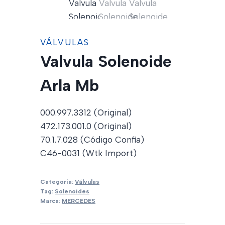
VÁLVULAS
Valvula Solenoide
Arla Mb
000.997.3312 (Original)
472.173.001.0 (Original)
70.1.7.028 (Código Confia)
C46-0031 (Wtk Import)
Categoria:
Válvulas
Tag:
Solenoides
Marca:
MERCEDES