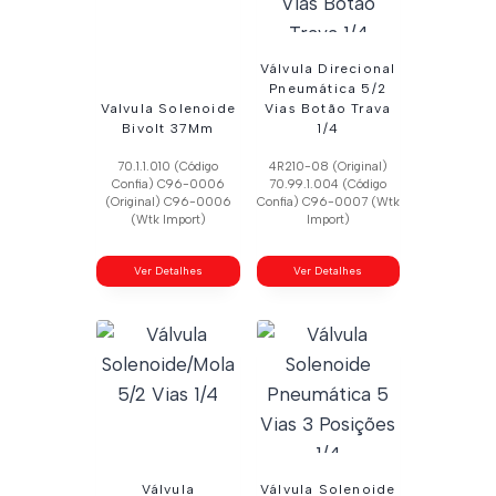
Válvula Direcional
Pneumática 5/2
Valvula Solenoide
Vias Botão Trava
Bivolt 37Mm
1/4
70.1.1.010 (Código
4R210-08 (Original)
Confia) C96-0006
70.99.1.004 (Código
(Original) C96-0006
Confia) C96-0007 (Wtk
(Wtk Import)
Import)
Ver Detalhes
Ver Detalhes
Válvula
Válvula Solenoide