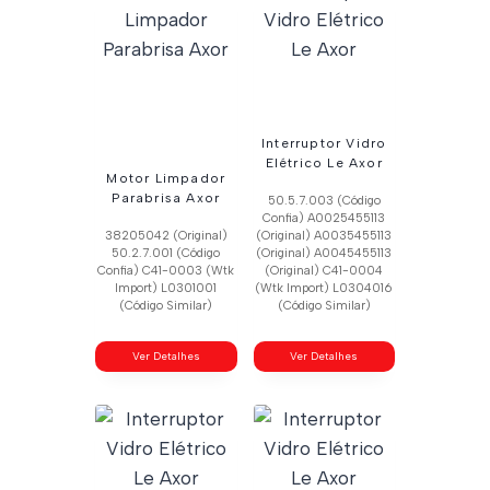
Interruptor Vidro
Elétrico Le Axor
Motor Limpador
Parabrisa Axor
50.5.7.003 (Código
Confia) A0025455113
38205042 (Original)
(Original) A0035455113
50.2.7.001 (Código
(Original) A0045455113
Confia) C41-0003 (Wtk
(Original) C41-0004
Import) L0301001
(Wtk Import) L0304016
(Código Similar)
(Código Similar)
Ver Detalhes
Ver Detalhes