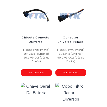
Chicote Conector
Conector
Universal
Universal Femea
11-0001 (Wtk Import)
11-0002 (Wtk Import)
25402381 (Original)
3963412 (Original)
50.6.99.001 (Código
50.6.99.002 (Código
Confia)
Confia)
Ver Detalhes
Ver Detalhes