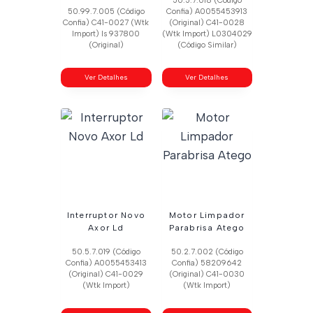
50.5.7.018 (Código
50.99.7.005 (Código
Confia) A0055453913
Confia) C41-0027 (Wtk
(Original) C41-0028
Import) Is 937800
(Wtk Import) L0304029
(Original)
(Código Similar)
Ver Detalhes
Ver Detalhes
Interruptor Novo
Motor Limpador
Axor Ld
Parabrisa Atego
50.5.7.019 (Código
50.2.7.002 (Código
Confia) A0055453413
Confia) 58209642
(Original) C41-0029
(Original) C41-0030
(Wtk Import)
(Wtk Import)