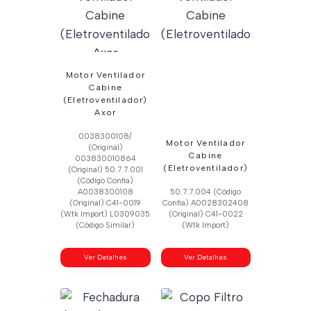
Motor Ventilador
Cabine
(Eletroventilador)
Axor
0038300108/
Motor Ventilador
(Original)
Cabine
003830010864
(Eletroventilador)
(Original) 50.7.7.001
(Código Confia)
A0038300108
50.7.7.004 (Código
(Original) C41-0019
Confia) A0028302408
(Wtk Import) L0309035
(Original) C41-0022
(Código Similar)
(Wtk Import)
Ver Detalhes
Ver Detalhes