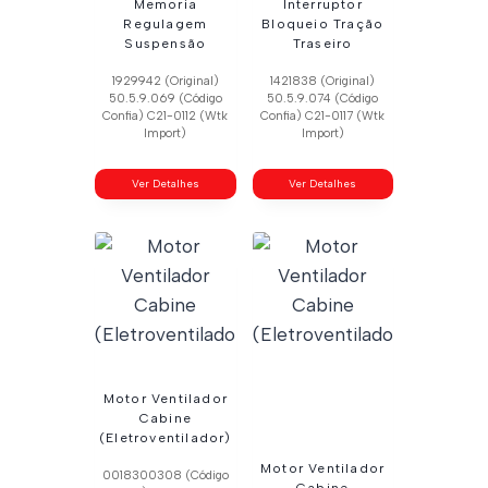
Memoria
Interruptor
Regulagem
Bloqueio Tração
Suspensão
Traseiro
1929942 (Original)
1421838 (Original)
50.5.9.069 (Código
50.5.9.074 (Código
Confia) C21-0112 (Wtk
Confia) C21-0117 (Wtk
Import)
Import)
Ver Detalhes
Ver Detalhes
Motor Ventilador
Cabine
(Eletroventilador)
Motor Ventilador
0018300308 (Código
Cabine