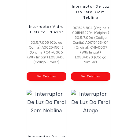
Interruptor De Luz
Do Farol Com
Neblina
Interruptor Vidro
0015451804 (Original)
Elétrico Ld Axor
0015452704 (Original)
50.5.7.006 (Código
50.5.7.005 (Código
Confia) A0015453404
Confia) A0025450113
(Original) C41-0007
(Original) C41-0006
(Wtk Import)
(Wtk Import) L0304031
L0304020 (Código
(Código Similar)
Similar)
Ver Detalhes
Ver Detalhes
Interruptor De Luz