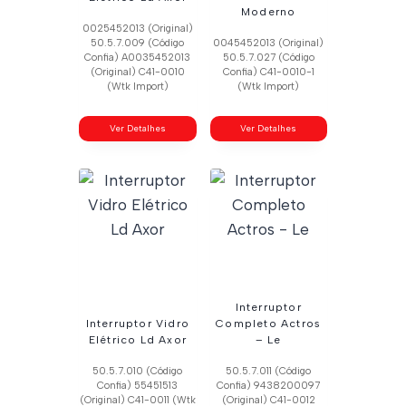
Moderno
0025452013 (Original)
50.5.7.009 (Código
0045452013 (Original)
Confia) A0035452013
50.5.7.027 (Código
(Original) C41-0010
Confia) C41-0010-1
(Wtk Import)
(Wtk Import)
Ver Detalhes
Ver Detalhes
Interruptor
Interruptor Vidro
Completo Actros
Elétrico Ld Axor
– Le
50.5.7.010 (Código
50.5.7.011 (Código
Confia) 55451513
Confia) 9438200097
(Original) C41-0011 (Wtk
(Original) C41-0012