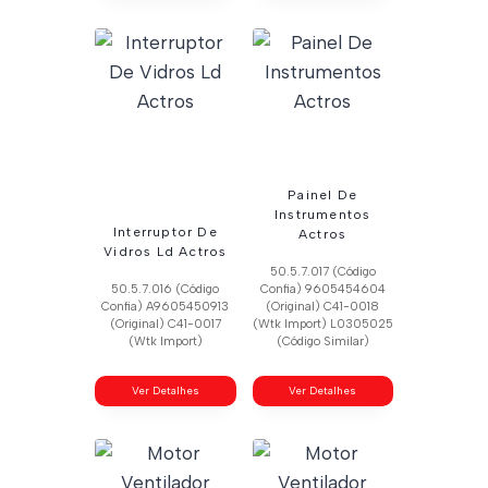
Painel De
Instrumentos
Interruptor De
Actros
Vidros Ld Actros
50.5.7.017 (Código
50.5.7.016 (Código
Confia) 9605454604
Confia) A9605450913
(Original) C41-0018
(Original) C41-0017
(Wtk Import) L0305025
(Wtk Import)
(Código Similar)
Ver Detalhes
Ver Detalhes