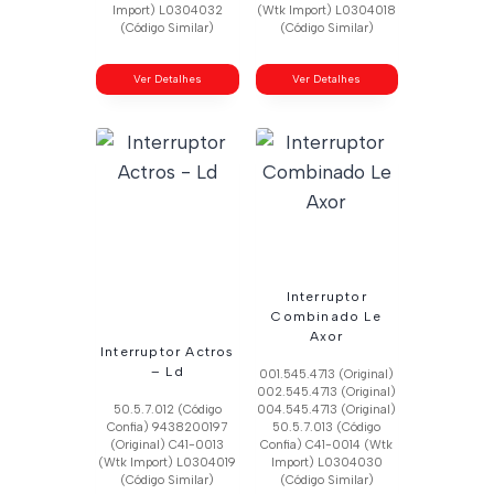
Import) L0304032
(Wtk Import) L0304018
(Código Similar)
(Código Similar)
Ver Detalhes
Ver Detalhes
Interruptor
Combinado Le
Axor
Interruptor Actros
– Ld
001.545.4713 (Original)
002.545.4713 (Original)
50.5.7.012 (Código
004.545.4713 (Original)
Confia) 9438200197
50.5.7.013 (Código
(Original) C41-0013
Confia) C41-0014 (Wtk
(Wtk Import) L0304019
Import) L0304030
(Código Similar)
(Código Similar)