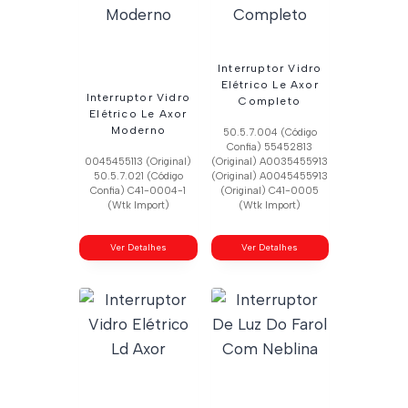
Interruptor Vidro
Elétrico Le Axor
Interruptor Vidro
Completo
Elétrico Le Axor
Moderno
50.5.7.004 (Código
Confia) 55452813
0045455113 (Original)
(Original) A0035455913
50.5.7.021 (Código
(Original) A0045455913
Confia) C41-0004-1
(Original) C41-0005
(Wtk Import)
(Wtk Import)
Ver Detalhes
Ver Detalhes