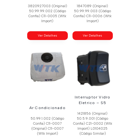
3820927003 (Original)
1847089 (Original)
50.99.99.002 (Código
50.99.99.003 (Código
Confia) C11-0005 (Wtk
Confia) C11-0006 (Wtk
Import)
Import)
Ver Detalhes
Ver Detalhes
Interruptor Vidro
Eletrico – S5
Ar Condicionado
1421856 (Original)
50.99.1.002 (Código
50.5.9.001 (Código
Confia) C11-0007
Confia) C21-0002 (Wtk
(Original) C11-0007
Import) L0104025
(Wtk Import)
(Código Similar)