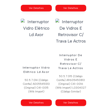
Ver Detalhes
Ver Detalhes
Interruptor De
Vidros E
Retrovisor C/
Interruptor Vidro
Trava Le Actros
Elétrico Ld Axor
50.5.7.015 (Código
50.5.7.014 (Código
Confia) A9605450813
Confia) A0055451313
(Original) C41-0016
(Original) C41-0015
(Wtk Import) L0304027
(Wtk Import)
(Código Similar)
Ver Detalhes
Ver Detalhes