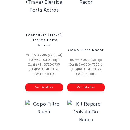
Fechadura (Trava)
Eletrica Porta
Actros
Copo Filtro Racor
0007205535 (Original)
50.99.7.001 (Código
50.99.7.002 (Código
Confia) 9437200735
Confia) A0004773516
(Original) C41-0023
(Original) C41-0024
(Wtk Import)
(Wtk Import)
Ver Detalhes
Ver Detalhes