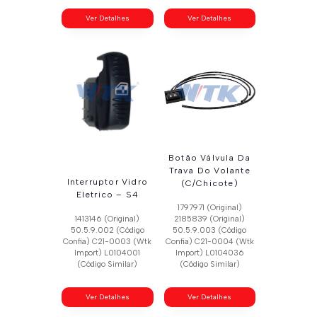
Ver Detalhes
Ver Detalhes
Botão Válvula Da
Trava Do Volante
Interruptor Vidro
(C/Chicote)
Eletrico – S4
1797971 (Original)
1413146 (Original)
2185839 (Original)
50.5.9.002 (Código
50.5.9.003 (Código
Confia) C21-0003 (Wtk
Confia) C21-0004 (Wtk
Import) L0104001
Import) L0104036
(Código Similar)
(Código Similar)
Ver Detalhes
Ver Detalhes