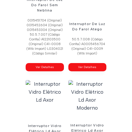
Do Farol Sem
Neblina
0015451704 (Original)
Interruptor De Luz
0015452604 (Original)
Do Farol Atego
0015453304 (Original)
50.5.7.007 (Código
Confia) A122103500
50.5.7.008 (Código
(Original) C41-0008
Confia) A0005456704
(Wtk Import) L0304021
(Original) C41-0009
(Código Similar)
(Wtk Import)
Ver Detalhes
Ver Detalhes
Interruptor Vidro
Interruptor Vidro
Elétrico Ld Axor
Elétrico Ld Axor