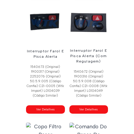
Interruptor Farol E
Interruptor Farol E
Pisca Alerta (Com
Pisca Alerta
Regulagem)
1540673 (Original)
1900317 (Original)
1540672 (Original)
2252076 (Original)
1900316 (Original)
50.5.9.005 (Código
50.5.9.008 (Código
Confia) C21-0005 (Wtk
Confia) C21-0008 (Wtk
Import) L0104039
Import) L0104049
(Código Similar)
(Código Similar)
Ver Detalhes
Ver Detalhes