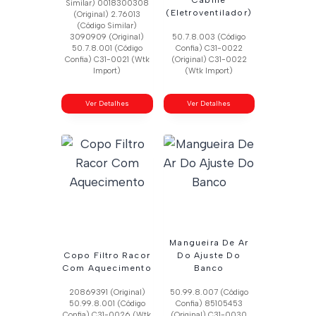
Similar) 0018300308
(Eletroventilador)
(Original) 2.76013
(Código Similar)
3090909 (Original)
50.7.8.003 (Código
50.7.8.001 (Código
Confia) C31-0022
Confia) C31-0021 (Wtk
(Original) C31-0022
Import)
(Wtk Import)
Ver Detalhes
Ver Detalhes
Mangueira De Ar
Copo Filtro Racor
Do Ajuste Do
Com Aquecimento
Banco
20869391 (Original)
50.99.8.007 (Código
50.99.8.001 (Código
Confia) 85105453
Confia) C31-0026 (Wtk
(Original) C31-0030