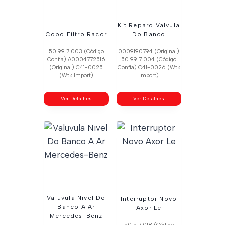
Kit Reparo Valvula
Copo Filtro Racor
Do Banco
50.99.7.003 (Código
0009190794 (Original)
Confia) A0004772516
50.99.7.004 (Código
(Original) C41-0025
Confia) C41-0026 (Wtk
(Wtk Import)
Import)
Ver Detalhes
Ver Detalhes
Valuvula Nivel Do
Interruptor Novo
Banco A Ar
Axor Le
Mercedes-Benz