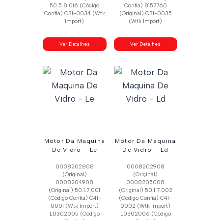
50.5.8.016 (Código
Confia) 8157760
Confia) C31-0034 (Wtk
(Original) C31-0035
Import)
(Wtk Import)
Ver Detalhes
Ver Detalhes
Motor Da Maquina
Motor Da Maquina
De Vidro – Le
De Vidro – Ld
0008202808
0008202908
(Original)
(Original)
0008204908
0008205008
(Original) 50.1.7.001
(Original) 50.1.7.002
(Código Confia) C41-
(Código Confia) C41-
0001 (Wtk Import)
0002 (Wtk Import)
L0302005 (Código
L0302006 (Código