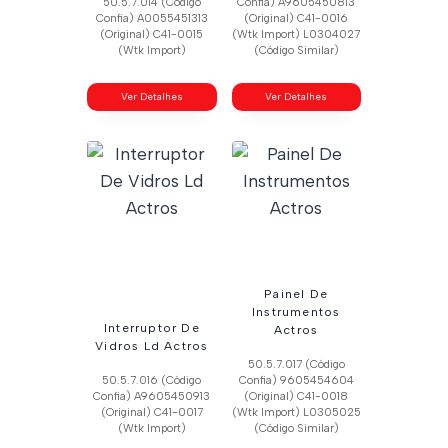
50.5.7.014 (Código
Confia) A9605450813
Confia) A0055451313
(Original) C41-0016
(Original) C41-0015
(Wtk Import) L0304027
(Wtk Import)
(Código Similar)
Ver Detalhes
Ver Detalhes
Painel De
Instrumentos
Interruptor De
Actros
Vidros Ld Actros
50.5.7.017 (Código
50.5.7.016 (Código
Confia) 9605454604
Confia) A9605450913
(Original) C41-0018
(Original) C41-0017
(Wtk Import) L0305025
(Wtk Import)
(Código Similar)