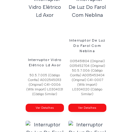
Interruptor De Luz
Do Farol Com
Neblina
Interruptor Vidro
0015451804 (Original)
Elétrico Ld Axor
0015452704 (Original)
50.5.7.006 (Código
50.5.7.005 (Código
Confia) A0015453404
Confia) A0025450113
(Original) C41-0007
(Original) C41-0006
(Wtk Import)
(Wtk Import) L0304031
L0304020 (Código
(Código Similar)
Similar)
Ver Detalhes
Ver Detalhes