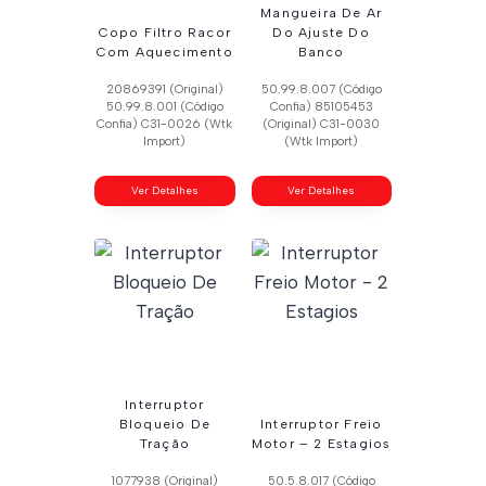
Mangueira De Ar
Copo Filtro Racor
Do Ajuste Do
Com Aquecimento
Banco
20869391 (Original)
50.99.8.007 (Código
50.99.8.001 (Código
Confia) 85105453
Confia) C31-0026 (Wtk
(Original) C31-0030
Import)
(Wtk Import)
Ver Detalhes
Ver Detalhes
Interruptor
Bloqueio De
Interruptor Freio
Tração
Motor – 2 Estagios
1077938 (Original)
50.5.8.017 (Código