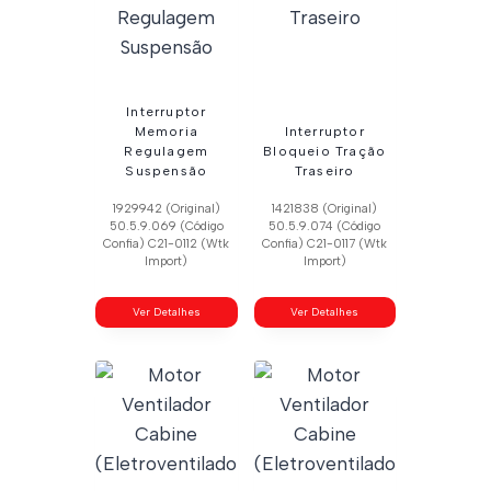
Interruptor
Memoria
Interruptor
Regulagem
Bloqueio Tração
Suspensão
Traseiro
1929942 (Original)
1421838 (Original)
50.5.9.069 (Código
50.5.9.074 (Código
Confia) C21-0112 (Wtk
Confia) C21-0117 (Wtk
Import)
Import)
Ver Detalhes
Ver Detalhes