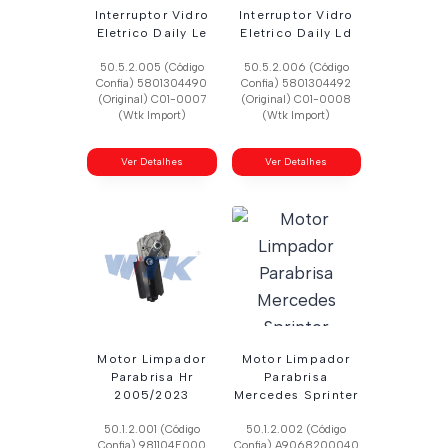
Interruptor Vidro
Interruptor Vidro
Eletrico Daily Le
Eletrico Daily Ld
50.5.2.005 (Código
50.5.2.006 (Código
Confia) 5801304490
Confia) 5801304492
(Original) C01-0007
(Original) C01-0008
(Wtk Import)
(Wtk Import)
Ver Detalhes
Ver Detalhes
Motor Limpador
Motor Limpador
Parabrisa Hr
Parabrisa
2005/2023
Mercedes Sprinter
50.1.2.001 (Código
50.1.2.002 (Código
Confia) 981104F000
Confia) A9068200040