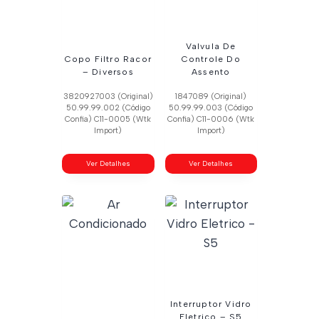
Valvula De
Copo Filtro Racor
Controle Do
– Diversos
Assento
3820927003 (Original)
1847089 (Original)
50.99.99.002 (Código
50.99.99.003 (Código
Confia) C11-0005 (Wtk
Confia) C11-0006 (Wtk
Import)
Import)
Ver Detalhes
Ver Detalhes
Interruptor Vidro
Eletrico – S5