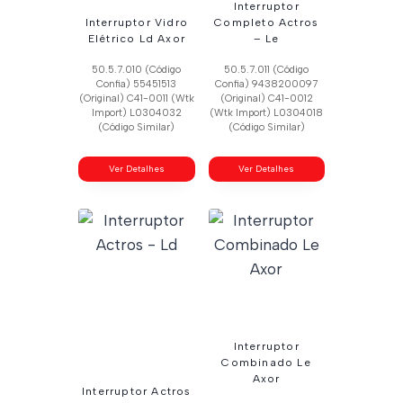
Interruptor
Interruptor Vidro
Completo Actros
Elétrico Ld Axor
– Le
50.5.7.010 (Código
50.5.7.011 (Código
Confia) 55451513
Confia) 9438200097
(Original) C41-0011 (Wtk
(Original) C41-0012
Import) L0304032
(Wtk Import) L0304018
(Código Similar)
(Código Similar)
Ver Detalhes
Ver Detalhes
Interruptor
Combinado Le
Axor
Interruptor Actros