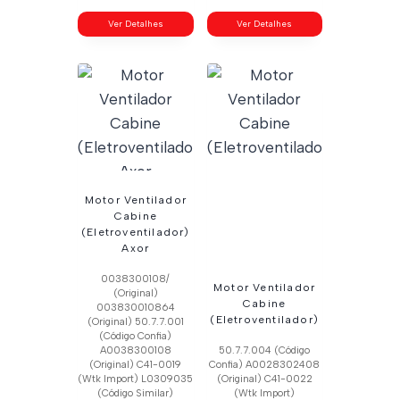
Ver Detalhes
Ver Detalhes
Motor Ventilador
Cabine
(Eletroventilador)
Axor
0038300108/
Motor Ventilador
(Original)
Cabine
003830010864
(Eletroventilador)
(Original) 50.7.7.001
(Código Confia)
A0038300108
50.7.7.004 (Código
(Original) C41-0019
Confia) A0028302408
(Wtk Import) L0309035
(Original) C41-0022
(Código Similar)
(Wtk Import)