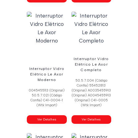
Interruptor Vidro
Elétrico Le Axor
Interruptor Vidro
Completo
Elétrico Le Axor
Moderno
50.5.7.004 (Código
Confia) 55452813
0045455113 (Original)
(Original) A0035455913
50.5.7.021 (Código
(Original) A0045455913
Confia) C41-0004-1
(Original) C41-0005
(Wtk Import)
(Wtk Import)
Ver Detalhes
Ver Detalhes