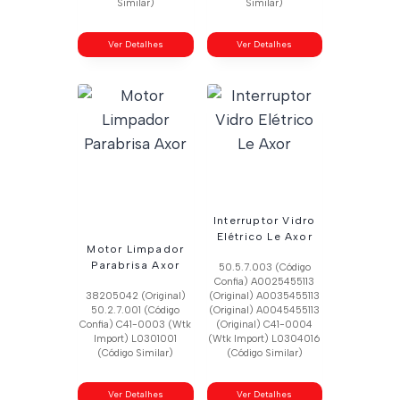
Similar)
Similar)
Ver Detalhes
Ver Detalhes
Interruptor Vidro
Elétrico Le Axor
Motor Limpador
Parabrisa Axor
50.5.7.003 (Código
Confia) A0025455113
38205042 (Original)
(Original) A0035455113
50.2.7.001 (Código
(Original) A0045455113
Confia) C41-0003 (Wtk
(Original) C41-0004
Import) L0301001
(Wtk Import) L0304016
(Código Similar)
(Código Similar)
Ver Detalhes
Ver Detalhes