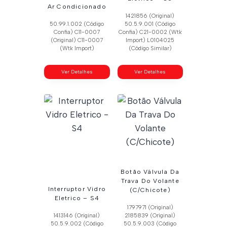
Ar Condicionado
1421856 (Original)
50.99.1.002 (Código
50.5.9.001 (Código
Confia) C11-0007
Confia) C21-0002 (Wtk
(Original) C11-0007
Import) L0104025
(Wtk Import)
(Código Similar)
Ver Detalhes
Ver Detalhes
Botão Válvula Da
Trava Do Volante
Interruptor Vidro
(C/Chicote)
Eletrico – S4
1797971 (Original)
1413146 (Original)
2185839 (Original)
50.5.9.002 (Código
50.5.9.003 (Código