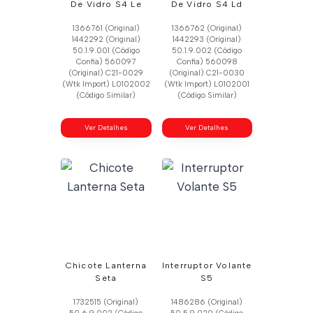
De Vidro S4 Le
De Vidro S4 Ld
1366761 (Original)
1366762 (Original)
1442292 (Original)
1442293 (Original)
50.1.9.001 (Código
50.1.9.002 (Código
Confia) 560097
Confia) 560098
(Original) C21-0029
(Original) C21-0030
(Wtk Import) L0102002
(Wtk Import) L0102001
(Código Similar)
(Código Similar)
Ver Detalhes
Ver Detalhes
Chicote Lanterna
Interruptor Volante
Seta
S5
1732515 (Original)
1486286 (Original)