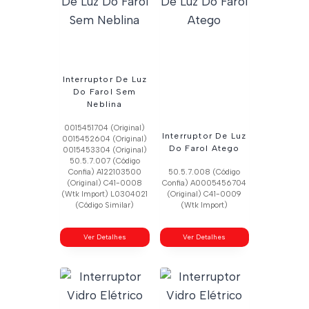
Interruptor De Luz
Do Farol Sem
Neblina
0015451704 (Original)
Interruptor De Luz
0015452604 (Original)
Do Farol Atego
0015453304 (Original)
50.5.7.007 (Código
Confia) A122103500
50.5.7.008 (Código
(Original) C41-0008
Confia) A0005456704
(Wtk Import) L0304021
(Original) C41-0009
(Código Similar)
(Wtk Import)
Ver Detalhes
Ver Detalhes