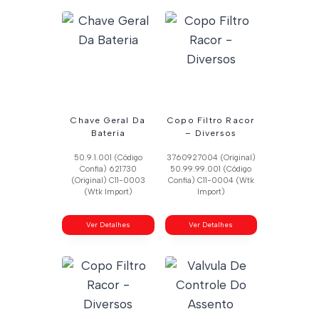
Chave Geral Da
Copo Filtro Racor
Bateria
– Diversos
50.9.1.001 (Código
3760927004 (Original)
Confia) 621730
50.99.99.001 (Código
(Original) C11-0003
Confia) C11-0004 (Wtk
(Wtk Import)
Import)
Ver Detalhes
Ver Detalhes