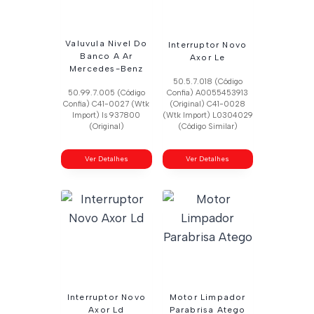
Valuvula Nivel Do
Interruptor Novo
Banco A Ar
Axor Le
Mercedes-Benz
50.5.7.018 (Código
50.99.7.005 (Código
Confia) A0055453913
Confia) C41-0027 (Wtk
(Original) C41-0028
Import) Is 937800
(Wtk Import) L0304029
(Original)
(Código Similar)
Ver Detalhes
Ver Detalhes
Interruptor Novo
Motor Limpador
Axor Ld
Parabrisa Atego