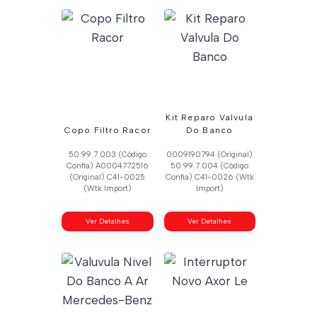
Kit Reparo Valvula
Copo Filtro Racor
Do Banco
50.99.7.003 (Código
0009190794 (Original)
Confia) A0004772516
50.99.7.004 (Código
(Original) C41-0025
Confia) C41-0026 (Wtk
(Wtk Import)
Import)
Ver Detalhes
Ver Detalhes