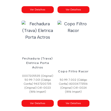
Ver Detalhes
Ver Detalhes
Fechadura (Trava)
Eletrica Porta
Actros
Copo Filtro Racor
0007205535 (Original)
50.99.7.001 (Código
50.99.7.002 (Código
Confia) 9437200735
Confia) A0004773516
(Original) C41-0023
(Original) C41-0024
(Wtk Import)
(Wtk Import)
Ver Detalhes
Ver Detalhes