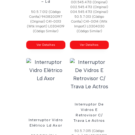
– Ld
001.545.4713 (Original)
002.545.4713 (Original)
50.5.7.012 (Código
004.545.4713 (Original)
Confia) 9438200197
50.5.7.013 (Código
(Original) C41-0013
Confia) C41-0014 (Wtk
(Wtk Import) L0304019
Import) L0304030
(Código Similar)
(Código Similar)
Ver Detalhes
Ver Detalhes
Interruptor De
Vidros E
Retrovisor C/
Interruptor Vidro
Trava Le Actros
Elétrico Ld Axor
50.5.7.015 (Código