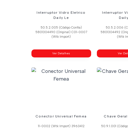
Interruptor Vidro Eletrico
Interruptor V
Daily Le
Dail
50.5.2.005 (Código Confia)
50.5.2.006 (C
5801304490 (Original) C01-0007
5801304492 (Ori
(Wtk Import)
(Wtk I
Ver Detalhes
Ver De
Conector Universal Femea
Chave Geral
11-0002 (Wtk Import) 3963412
50.9.1.001 (Códig