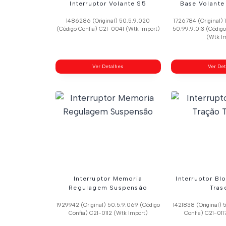
Interruptor Volante S5
Base Volante
1486286 (Original) 50.5.9.020
1726784 (Original) 
(Código Confia) C21-0041 (Wtk Import)
50.99.9.013 (Códig
(Wtk I
Ver Detalhes
Ver De
Interruptor Memoria
Interruptor Bl
Regulagem Suspensão
Tras
1929942 (Original) 50.5.9.069 (Código
1421838 (Original) 
Confia) C21-0112 (Wtk Import)
Confia) C21-011