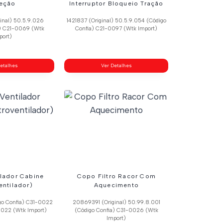
reção
Interruptor Bloqueio Tração
inal) 50.5.9.026
1421837 (Original) 50.5.9.054 (Código
a) C21-0069 (Wtk
Confia) C21-0097 (Wtk Import)
port)
etalhes
Ver Detalhes
ilador Cabine
Copo Filtro Racor Com
entilador)
Aquecimento
go Confia) C31-0022
20869391 (Original) 50.99.8.001
0022 (Wtk Import)
(Código Confia) C31-0026 (Wtk
Import)