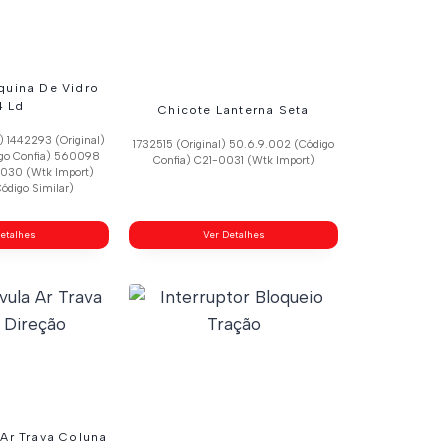
quina De Vidro
4 Ld
Chicote Lanterna Seta
) 1442293 (Original)
1732515 (Original) 50.6.9.002 (Código
igo Confia) 560098
Confia) C21-0031 (Wtk Import)
0030 (Wtk Import)
ódigo Similar)
etalhes
Ver Detalhes
 Ar Trava Coluna