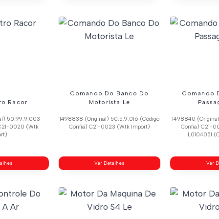
Comando Do Banco Do
Comando 
ro Racor
Motorista Le
Passa
al) 50.99.9.003
1498838 (Original) 50.5.9.016 (Código
1498840 (Original
 C21-0020 (Wtk
Confia) C21-0023 (Wtk Import)
Confia) C21-0
rt)
L0104051 (C
talhes
Ver Detalhes
Ver D