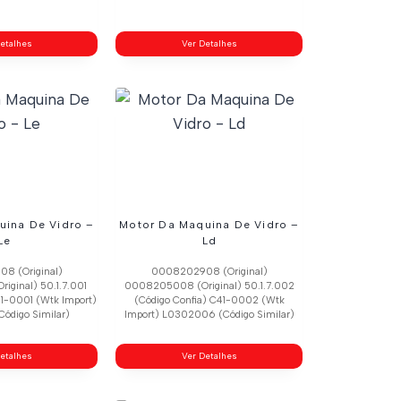
etalhes
Ver Detalhes
uina De Vidro –
Motor Da Maquina De Vidro –
Le
Ld
8 (Original)
0008202908 (Original)
ginal) 50.1.7.001
0008205008 (Original) 50.1.7.002
41-0001 (Wtk Import)
(Código Confia) C41-0002 (Wtk
ódigo Similar)
Import) L0302006 (Código Similar)
etalhes
Ver Detalhes