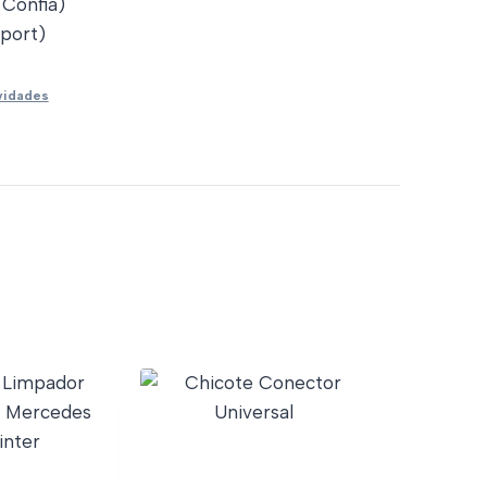
 Confia)
port)
vidades