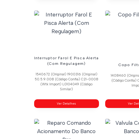
Interruptor Farol E Pisca Alerta
(Com Regulagem)
Copo Filt
1540672 (Original) 1900316 (Original)
1408460 (Origin
50.5.9.008 (Código Confia) C21-0008
(Código Confia)
(Wtk Import) L0104049 (Código
Impo
Similar)
Ver Detalhes
Ver De