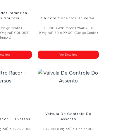
dor Parabrisa
s Sprinter
Chicote Conector Universal
Código Confia)
11-0001 (Wtk Import) 25402381
riginal) C01-0010
(Original) 50.6.99.001 (Código Confia)
Import)
etalhes
Ver Detalhes
Valvula De Controle Do
acor – Diversos
Assento
inal) 50.99.99.002
1847089 (Original) 50.99.99.003