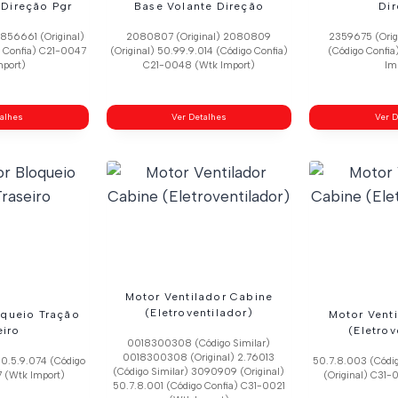
 Direção Pgr
Base Volante Direção
Di
1856661 (Original)
2080807 (Original) 2080809
2359675 (Orig
o Confia) C21-0047
(Original) 50.99.9.014 (Código Confia)
(Código Confi
mport)
C21-0048 (Wtk Import)
Im
talhes
Ver Detalhes
Ver D
Motor Ventilador Cabine
(Eletroventilador)
oqueio Tração
Motor Vent
eiro
(Eletrov
0018300308 (Código Similar)
0018300308 (Original) 2.76013
50.5.9.074 (Código
50.7.8.003 (Códi
(Código Similar) 3090909 (Original)
7 (Wtk Import)
(Original) C31-
50.7.8.001 (Código Confia) C31-0021