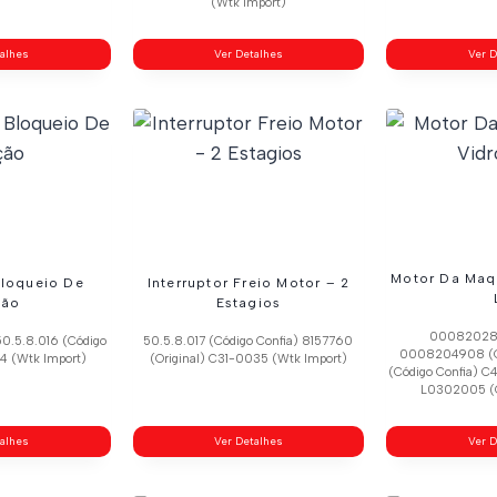
(Wtk Import)
talhes
Ver Detalhes
Ver D
Motor Da Maq
Bloqueio De
Interruptor Freio Motor – 2
ção
Estagios
000820280
50.5.8.016 (Código
50.5.8.017 (Código Confia) 8157760
0008204908 (Ori
4 (Wtk Import)
(Original) C31-0035 (Wtk Import)
(Código Confia) C
L0302005 (C
talhes
Ver Detalhes
Ver D