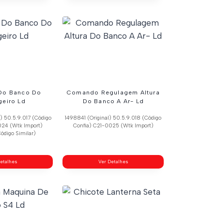
Do Banco Do
Comando Regulagem Altura
geiro Ld
Do Banco A Ar- Ld
) 50.5.9.017 (Código
1498841 (Original) 50.5.9.018 (Código
024 (Wtk Import)
Confia) C21-0025 (Wtk Import)
ódigo Similar)
etalhes
Ver Detalhes