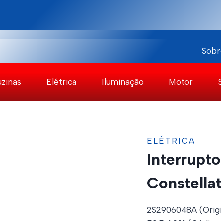
Sobr
uzinas
Elétrica
Iluminação
Motor
ELÉTRICA
Interrupt
Constella
2S2906048A (Origi