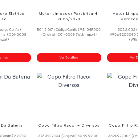
idro Eletrico
Motor Limpador Parabrisa Hr
Motor Limpa
y Ld
2005/2023
Mercede
ódigo Confia)
50.1.2.001 (Código Confia) 981104F000
50.1.2.002 (
ginal) C01-0008
(Original) C01-0009 (Wtk Import)
A9068200040 (O
mport)
(Wtk 
talhes
Ver Detalhes
Ver D
 Da Bateria
Copo Filtro Racor – Diversos
Copo Filtro R
o Confia) 621730
3760927004 (Original) 50.99.99.001
3820927003 (Orig