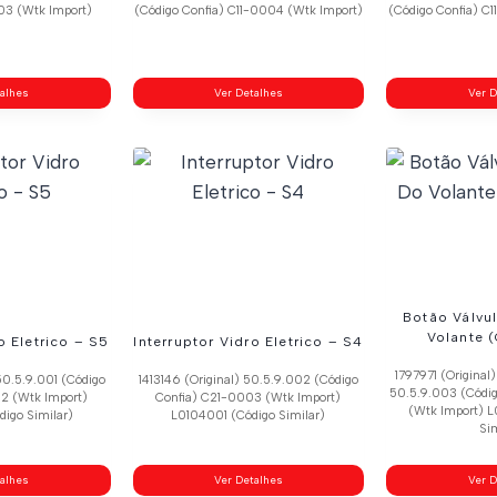
003 (Wtk Import)
(Código Confia) C11-0004 (Wtk Import)
(Código Confia) C
talhes
Ver Detalhes
Ver D
Botão Válvu
Volante 
o Eletrico – S5
Interruptor Vidro Eletrico – S4
1797971 (Original
50.5.9.001 (Código
1413146 (Original) 50.5.9.002 (Código
50.5.9.003 (Códi
2 (Wtk Import)
Confia) C21-0003 (Wtk Import)
(Wtk Import) 
igo Similar)
L0104001 (Código Similar)
Sim
talhes
Ver Detalhes
Ver D