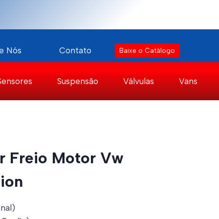
e Nós
Contato
Baixe o Catálogo
Sensores
Suspensão
Válvulas
Vans
or Freio Motor Vw
tion
nal)