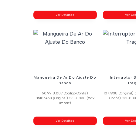
Ver Detalhes
Ver De
Mangueira De Ar Do Ajuste Do
Interruptor 
Banco
Tra
50.99.8.007 (Código Confia)
1077938 (Original) 
85105453 (Original) C31-0030 (Wtk
Confia) C31-003
Import)
Ver Detalhes
Ver De