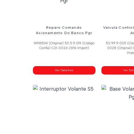
Reparo Comando
Valvula Contro
Acionamento Do Banco Pgr
A
1498834 (Original) 50.5.9.019 (Código
50.99.9.005 (Cód
Confia) C21-0026 (Wtk Import)
0028 (Original)
Impo
Ver Detalhes
Ver De