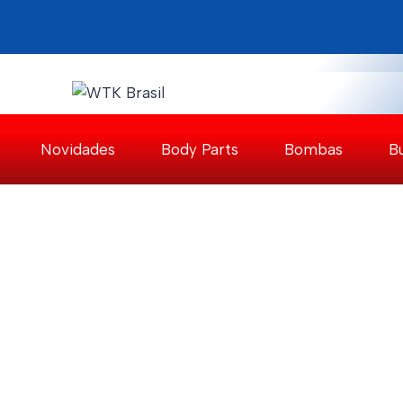
Pular
para
o
Conteúdo
Novidades
Body Parts
Bombas
B