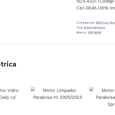
50.5.4.021 (Código
C61-0046 (Wtk Im
Categorias:
Elétrica
,
No
Tag:
Interruptores
Marca:
VW MAN
trica