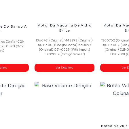
Motor Da Maquina De Vidro
Motor Da Ma
le Do Banco A
S4 Le
S
r
1366761 (Original) 1442292 (Original)
1366762 (Original
igo Confia) C21-
50.1.9.001 (Código Confia) 560097
50.1.9.002 (Cód
 C21-0028 (Wtk
(Original) C21-0029 (Wtk Import)
(Original) C21-
rt)
L0102002 (Código Similar)
L0102001 (C
talhes
Ver Detalhes
Ver D
Botão Valvula