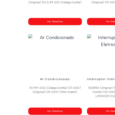
(Original) 50.6.99.002 (Código Confia)
(Original) C11-0
Ver Detalhes
Ver De
Ar Condicionado
Interruptor Vidr
50.99.1.002 (Código Confia) C11-0007
1421856 (Original) 
(Original) C11-0007 (Wtk Import)
Confia) C21-000
L0104025 (Cód
Ver Detalhes
Ver De