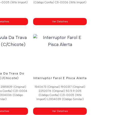
11-0005 (Wtk Import)
(Código Confia) C11-0006 (Wtk Import)
etalhes
Ver Detalhes
la Da Trava Do
(C/Chicote)
Interruptor Farol E Pisca Alerta
) 2185839 (Original)
1540673 (Original) 1900317 (Original)
go Confia) C21-0004
2252076 (Original) 50.5.9.005
L0104036 (Código
(Código Confia) C21-0005 (Wtk
ilar)
Import) L0104039 (Código Similar)
etalhes
Ver Detalhes