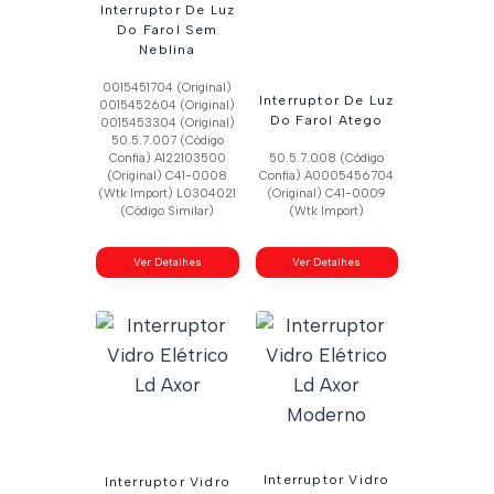
Interruptor De Luz
Do Farol Sem
Neblina
0015451704 (Original)
Interruptor De Luz
0015452604 (Original)
Do Farol Atego
0015453304 (Original)
50.5.7.007 (Código
Confia) A122103500
50.5.7.008 (Código
(Original) C41-0008
Confia) A0005456704
(Wtk Import) L0304021
(Original) C41-0009
(Código Similar)
(Wtk Import)
Ver Detalhes
Ver Detalhes
Interruptor Vidro
Interruptor Vidro