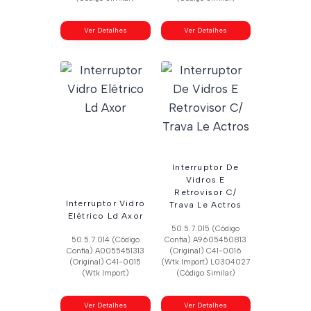
Ver Detalhes
Ver Detalhes
Interruptor De
Vidros E
Retrovisor C/
Interruptor Vidro
Trava Le Actros
Elétrico Ld Axor
50.5.7.015 (Código
50.5.7.014 (Código
Confia) A9605450813
Confia) A0055451313
(Original) C41-0016
(Original) C41-0015
(Wtk Import) L0304027
(Wtk Import)
(Código Similar)
Ver Detalhes
Ver Detalhes