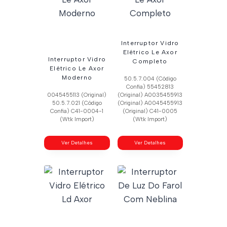
Interruptor Vidro
Elétrico Le Axor
Interruptor Vidro
Completo
Elétrico Le Axor
Moderno
50.5.7.004 (Código
Confia) 55452813
0045455113 (Original)
(Original) A0035455913
50.5.7.021 (Código
(Original) A0045455913
Confia) C41-0004-1
(Original) C41-0005
(Wtk Import)
(Wtk Import)
Ver Detalhes
Ver Detalhes