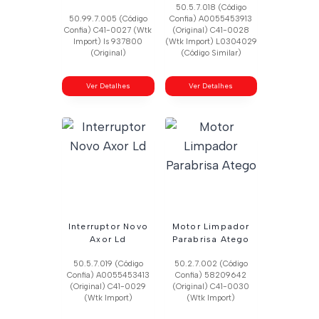
50.5.7.018 (Código
50.99.7.005 (Código
Confia) A0055453913
Confia) C41-0027 (Wtk
(Original) C41-0028
Import) Is 937800
(Wtk Import) L0304029
(Original)
(Código Similar)
Ver Detalhes
Ver Detalhes
Interruptor Novo
Motor Limpador
Axor Ld
Parabrisa Atego
50.5.7.019 (Código
50.2.7.002 (Código
Confia) A0055453413
Confia) 58209642
(Original) C41-0029
(Original) C41-0030
(Wtk Import)
(Wtk Import)