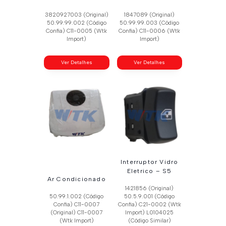
3820927003 (Original)
1847089 (Original)
50.99.99.002 (Código
50.99.99.003 (Código
Confia) C11-0005 (Wtk
Confia) C11-0006 (Wtk
Import)
Import)
Ver Detalhes
Ver Detalhes
Interruptor Vidro
Eletrico – S5
Ar Condicionado
1421856 (Original)
50.99.1.002 (Código
50.5.9.001 (Código
Confia) C11-0007
Confia) C21-0002 (Wtk
(Original) C11-0007
Import) L0104025
(Wtk Import)
(Código Similar)