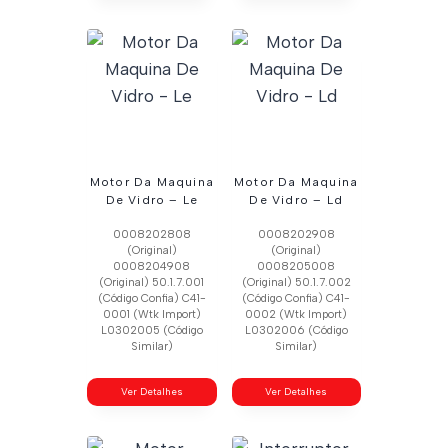
Motor Da Maquina
Motor Da Maquina
De Vidro – Le
De Vidro – Ld
0008202808
0008202908
(Original)
(Original)
0008204908
0008205008
(Original) 50.1.7.001
(Original) 50.1.7.002
(Código Confia) C41-
(Código Confia) C41-
0001 (Wtk Import)
0002 (Wtk Import)
L0302005 (Código
L0302006 (Código
Similar)
Similar)
Ver Detalhes
Ver Detalhes