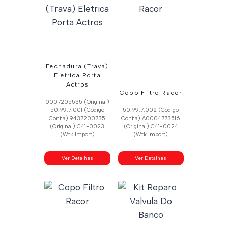
Fechadura (Trava)
Eletrica Porta
Actros
Copo Filtro Racor
0007205535 (Original)
50.99.7.001 (Código
50.99.7.002 (Código
Confia) 9437200735
Confia) A0004773516
(Original) C41-0023
(Original) C41-0024
(Wtk Import)
(Wtk Import)
Ver Detalhes
Ver Detalhes