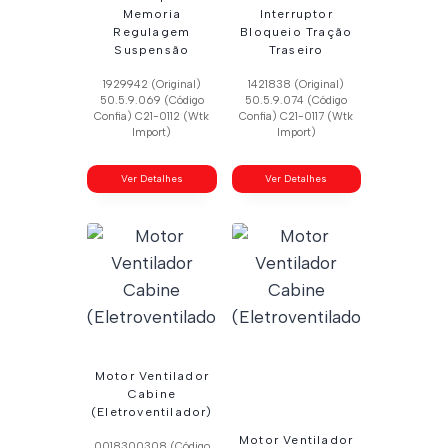
Memoria
Interruptor
Regulagem
Bloqueio Tração
Suspensão
Traseiro
1929942 (Original)
1421838 (Original)
50.5.9.069 (Código
50.5.9.074 (Código
Confia) C21-0112 (Wtk
Confia) C21-0117 (Wtk
Import)
Import)
Ver Detalhes
Ver Detalhes
Motor Ventilador
Cabine
(Eletroventilador)
Motor Ventilador
0018300308 (Código