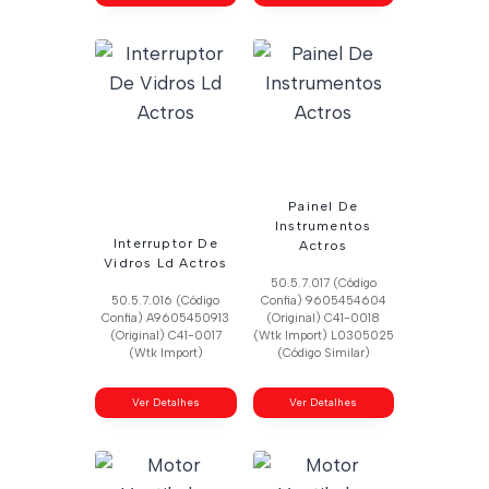
Painel De
Instrumentos
Interruptor De
Actros
Vidros Ld Actros
50.5.7.017 (Código
50.5.7.016 (Código
Confia) 9605454604
Confia) A9605450913
(Original) C41-0018
(Original) C41-0017
(Wtk Import) L0305025
(Wtk Import)
(Código Similar)
Ver Detalhes
Ver Detalhes