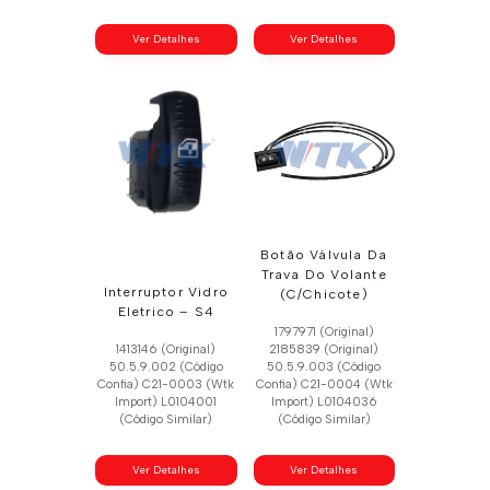
Ver Detalhes
Ver Detalhes
Botão Válvula Da
Trava Do Volante
Interruptor Vidro
(C/Chicote)
Eletrico – S4
1797971 (Original)
1413146 (Original)
2185839 (Original)
50.5.9.002 (Código
50.5.9.003 (Código
Confia) C21-0003 (Wtk
Confia) C21-0004 (Wtk
Import) L0104001
Import) L0104036
(Código Similar)
(Código Similar)
Ver Detalhes
Ver Detalhes