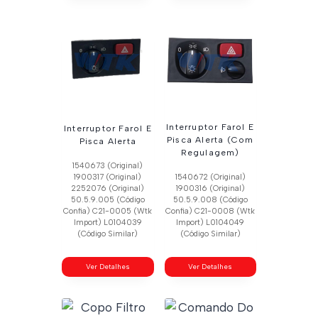
Interruptor Farol E
Interruptor Farol E
Pisca Alerta (Com
Pisca Alerta
Regulagem)
1540673 (Original)
1900317 (Original)
1540672 (Original)
2252076 (Original)
1900316 (Original)
50.5.9.005 (Código
50.5.9.008 (Código
Confia) C21-0005 (Wtk
Confia) C21-0008 (Wtk
Import) L0104039
Import) L0104049
(Código Similar)
(Código Similar)
Ver Detalhes
Ver Detalhes