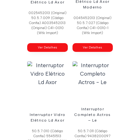
Elétrico Ld Axor
Elétrico Ld Axor
Moderno
0025452013 (Original)
50.5.7.009 (Código
0045452013 (Original)
Confia) A0035452013
50.5.7.027 (Código
(Original) C41-0010
Confia) C41-0010-1
(Wtk Import)
(Wtk Import)
Ver Detalhes
Ver Detalhes
Interruptor
Interruptor Vidro
Completo Actros
Elétrico Ld Axor
– Le
50.5.7.010 (Código
50.5.7.011 (Código
Confia) 55451513
Confia) 9438200097