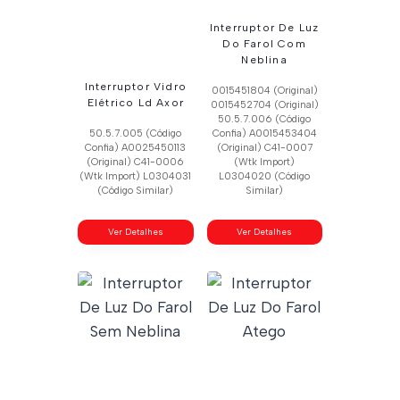
Interruptor De Luz
Do Farol Com
Neblina
Interruptor Vidro
0015451804 (Original)
Elétrico Ld Axor
0015452704 (Original)
50.5.7.006 (Código
50.5.7.005 (Código
Confia) A0015453404
Confia) A0025450113
(Original) C41-0007
(Original) C41-0006
(Wtk Import)
(Wtk Import) L0304031
L0304020 (Código
(Código Similar)
Similar)
Ver Detalhes
Ver Detalhes