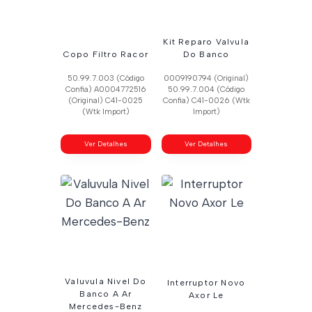
Kit Reparo Valvula
Copo Filtro Racor
Do Banco
50.99.7.003 (Código
0009190794 (Original)
Confia) A0004772516
50.99.7.004 (Código
(Original) C41-0025
Confia) C41-0026 (Wtk
(Wtk Import)
Import)
Ver Detalhes
Ver Detalhes
Valuvula Nivel Do
Interruptor Novo
Banco A Ar
Axor Le
Mercedes-Benz