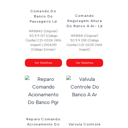
Comando Do
Comando
Banco Do
Regulagem Altura
Passageiro Ld
Do Banco A Ar- Ld
1498840 (Original)
50.5.9.017 (Código
1498841 (Original)
Confia) C21-0024 (Wtk
50.5.9.018 (Código
Import) L0104051
Confia) C21-0025 (Wtk
(Código Similar)
Import)
Ver Detalhes
Ver Detalhes
Reparo Comando
Acionamento Do
Valvula Controle