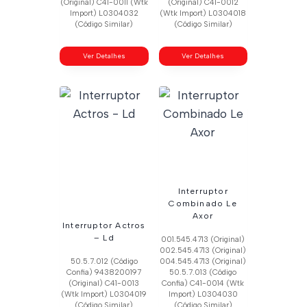
(Original) C41-0011 (Wtk
(Original) C41-0012
Import) L0304032
(Wtk Import) L0304018
(Código Similar)
(Código Similar)
Ver Detalhes
Ver Detalhes
Interruptor
Combinado Le
Axor
Interruptor Actros
– Ld
001.545.4713 (Original)
002.545.4713 (Original)
50.5.7.012 (Código
004.545.4713 (Original)
Confia) 9438200197
50.5.7.013 (Código
(Original) C41-0013
Confia) C41-0014 (Wtk
(Wtk Import) L0304019
Import) L0304030
(Código Similar)
(Código Similar)