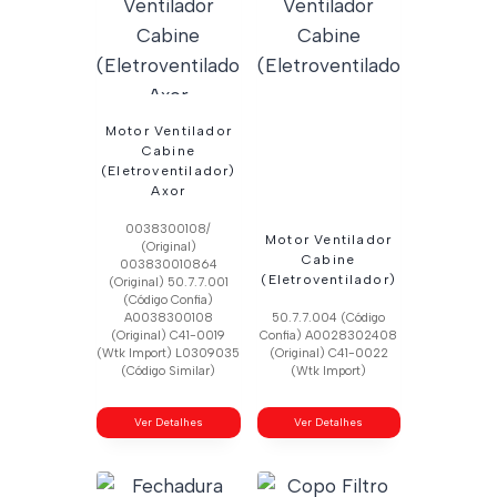
Motor Ventilador
Cabine
(Eletroventilador)
Axor
0038300108/
Motor Ventilador
(Original)
Cabine
003830010864
(Eletroventilador)
(Original) 50.7.7.001
(Código Confia)
A0038300108
50.7.7.004 (Código
(Original) C41-0019
Confia) A0028302408
(Wtk Import) L0309035
(Original) C41-0022
(Código Similar)
(Wtk Import)
Ver Detalhes
Ver Detalhes