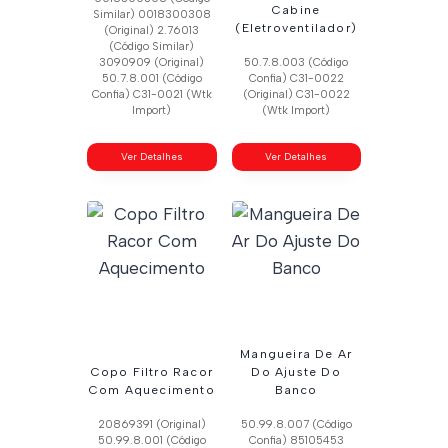
Cabine
Similar) 0018300308
(Eletroventilador)
(Original) 2.76013
(Código Similar)
3090909 (Original)
50.7.8.003 (Código
50.7.8.001 (Código
Confia) C31-0022
Confia) C31-0021 (Wtk
(Original) C31-0022
Import)
(Wtk Import)
Ver Detalhes
Ver Detalhes
Mangueira De Ar
Copo Filtro Racor
Do Ajuste Do
Com Aquecimento
Banco
20869391 (Original)
50.99.8.007 (Código
50.99.8.001 (Código
Confia) 85105453