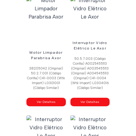
Interruptor Vidro
Elétrico Le Axor
Motor Limpador
Parabrisa Axor
50.5.7.003 (Código
Confia) A0025455113
38205042 (Original)
(Original) A0035455113
50.2.7.001 (Código
(Original) A0045455113
Confia) C41-0003 (Wtk
(Original) C41-0004
Import) L0301001
(Wtk Import) L0304016
(Código Similar)
(Código Similar)
Ver Detalhes
Ver Detalhes