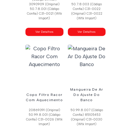
3090909 (Original)
50.7.8.003 (Código
50.7.8.001 (Código
Confia) C31-0022
Confia) C31-0021 (Wtk
(Original) C31-0022
Import)
(Wtk Import)
Ver Detalhes
Ver Detalhes
Mangueira De Ar
Copo Filtro Racor
Do Ajuste Do
Com Aquecimento
Banco
20869391 (Original)
50.99.8.007 (Código
50.99.8.001 (Código
Confia) 85105453
Confia) C31-0026 (Wtk
(Original) C31-0030
Import)
(Wtk Import)