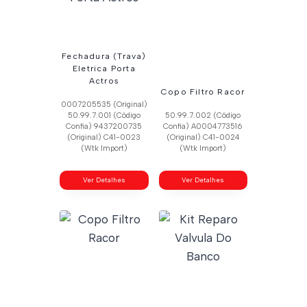
Fechadura (Trava)
Eletrica Porta
Actros
Copo Filtro Racor
0007205535 (Original)
50.99.7.001 (Código
50.99.7.002 (Código
Confia) 9437200735
Confia) A0004773516
(Original) C41-0023
(Original) C41-0024
(Wtk Import)
(Wtk Import)
Ver Detalhes
Ver Detalhes