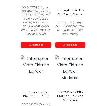
0015451704 (Original)
Interruptor De Luz
0015452604 (Original)
Do Farol Atego
0015453304 (Original)
50.5.7.007 (Código
Confia) A122103500
50.5.7.008 (Código
(Original) C41-0008
Confia) A0005456704
(Wtk Import) L0304021
(Original) C41-0009
(Código Similar)
(Wtk Import)
Ver Detalhes
Ver Detalhes
Interruptor Vidro
Interruptor Vidro
Elétrico Ld Axor
Elétrico Ld Axor
Moderno
0025452013 (Original)