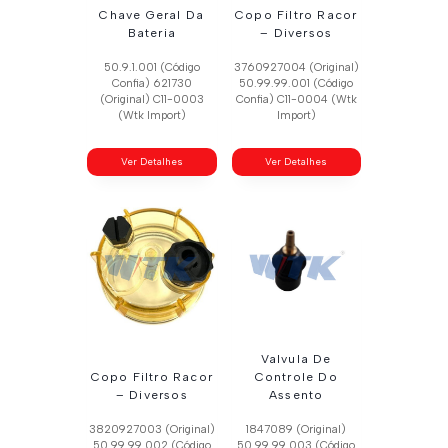
Chave Geral Da
Copo Filtro Racor
Bateria
– Diversos
50.9.1.001 (Código
3760927004 (Original)
Confia) 621730
50.99.99.001 (Código
(Original) C11-0003
Confia) C11-0004 (Wtk
(Wtk Import)
Import)
Ver Detalhes
Ver Detalhes
Valvula De
Copo Filtro Racor
Controle Do
– Diversos
Assento
3820927003 (Original)
1847089 (Original)
50.99.99.002 (Código
50.99.99.003 (Código