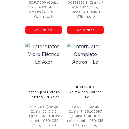
50.5.7.009 (Código
0045452013 (Original)
Confia) A0035452013
50.5.7.027 (Código
(Original) C41-0010
Confia) C41-0010-1
(Wtk Import)
(Wtk Import)
Ver Detalhes
Ver Detalhes
Interruptor
Interruptor Vidro
Completo Actros
Elétrico Ld Axor
– Le
50.5.7.010 (Código
50.5.7.011 (Código
Confia) 55451513
Confia) 9438200097
(Original) C41-0011 (Wtk
(Original) C41-0012
Import) L0304032
(Wtk Import) L0304018
(Código Similar)
(Código Similar)