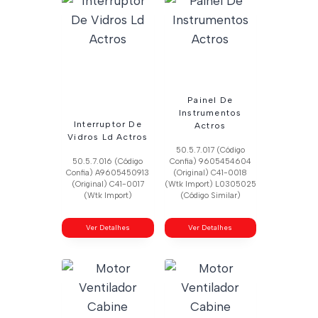
Painel De
Instrumentos
Interruptor De
Actros
Vidros Ld Actros
50.5.7.017 (Código
50.5.7.016 (Código
Confia) 9605454604
Confia) A9605450913
(Original) C41-0018
(Original) C41-0017
(Wtk Import) L0305025
(Wtk Import)
(Código Similar)
Ver Detalhes
Ver Detalhes