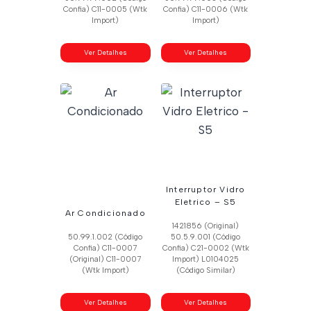
Confia) C11-0005 (Wtk
Confia) C11-0006 (Wtk
Import)
Import)
Ver Detalhes
Ver Detalhes
Interruptor Vidro
Eletrico – S5
Ar Condicionado
1421856 (Original)
50.99.1.002 (Código
50.5.9.001 (Código
Confia) C11-0007
Confia) C21-0002 (Wtk
(Original) C11-0007
Import) L0104025
(Wtk Import)
(Código Similar)
Ver Detalhes
Ver Detalhes