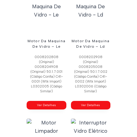
Motor Da Maquina
Motor Da Maquina
De Vidro – Le
De Vidro – Ld
0008202808
0008202908
(Original)
(Original)
0008204908
0008205008
(Original) 50.1.7.001
(Original) 50.1.7.002
(Código Confia) C41-
(Código Confia) C41-
0001 (Wtk Import)
0002 (Wtk Import)
L0302005 (Código
L0302006 (Código
Similar)
Similar)
Ver Detalhes
Ver Detalhes