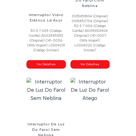
Do Farol Com
Neblina
Interruptor Vidro
0015451804 (Original)
Elétrico Ld Axor
0015452704 (Original)
50.5.7.006 (Código
50.5.7.005 (Código
Confia) A0015453404
Confia) A0025450113
(Original) C41-0007
(Original) C41-0006
(Wtk Import)
(Wtk Import) L0304031
L0304020 (Código
(Código Similar)
Similar)
Ver Detalhes
Ver Detalhes
Interruptor De Luz
Do Farol Sem
Neblina