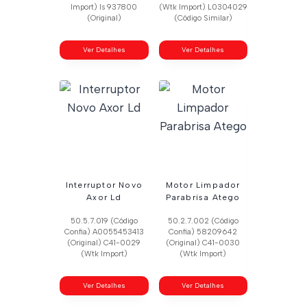
Import) Is 937800
(Wtk Import) L0304029
(Original)
(Código Similar)
Ver Detalhes
Ver Detalhes
Interruptor Novo
Motor Limpador
Axor Ld
Parabrisa Atego
50.5.7.019 (Código
50.2.7.002 (Código
Confia) A0055453413
Confia) 58209642
(Original) C41-0029
(Original) C41-0030
(Wtk Import)
(Wtk Import)
Ver Detalhes
Ver Detalhes