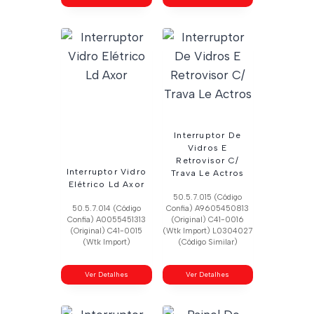
Interruptor De
Vidros E
Retrovisor C/
Interruptor Vidro
Trava Le Actros
Elétrico Ld Axor
50.5.7.015 (Código
50.5.7.014 (Código
Confia) A9605450813
Confia) A0055451313
(Original) C41-0016
(Original) C41-0015
(Wtk Import) L0304027
(Wtk Import)
(Código Similar)
Ver Detalhes
Ver Detalhes