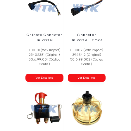
Chicote Conector
Conector
Universal
Universal Femea
11-0001 (Wtk Import)
11-0002 (Wtk Import)
25402381 (Original)
3963412 (Original)
50.6.99.001 (Código
50.6.99.002 (Código
Confia)
Confia)
Ver Detalhes
Ver Detalhes