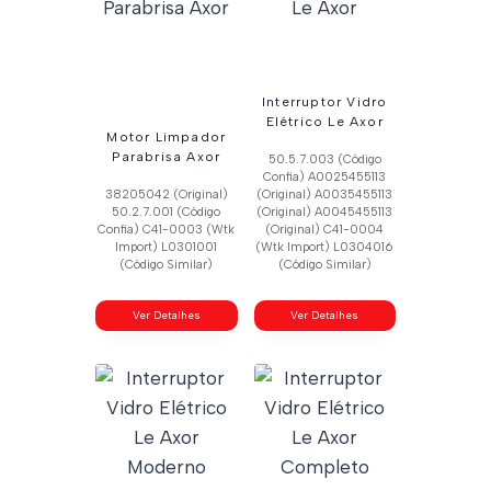
Interruptor Vidro
Elétrico Le Axor
Motor Limpador
Parabrisa Axor
50.5.7.003 (Código
Confia) A0025455113
38205042 (Original)
(Original) A0035455113
50.2.7.001 (Código
(Original) A0045455113
Confia) C41-0003 (Wtk
(Original) C41-0004
Import) L0301001
(Wtk Import) L0304016
(Código Similar)
(Código Similar)
Ver Detalhes
Ver Detalhes