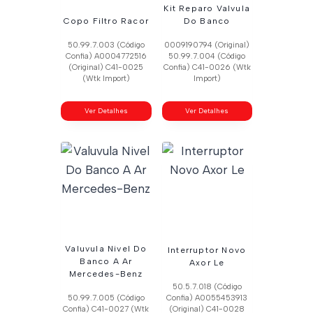
Kit Reparo Valvula
Copo Filtro Racor
Do Banco
50.99.7.003 (Código
0009190794 (Original)
Confia) A0004772516
50.99.7.004 (Código
(Original) C41-0025
Confia) C41-0026 (Wtk
(Wtk Import)
Import)
Ver Detalhes
Ver Detalhes
Valuvula Nivel Do
Interruptor Novo
Banco A Ar
Axor Le
Mercedes-Benz
50.5.7.018 (Código
50.99.7.005 (Código
Confia) A0055453913
Confia) C41-0027 (Wtk
(Original) C41-0028