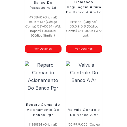
Comando
Banco Do
Regulagem Altura
Passageiro Ld
Do Banco A Ar- Ld
1498840 (Original)
50.5.9.017 (Código
1498841 (Original)
Confia) C21-0024 (Wtk
50.5.9.018 (Código
Import) L0104051
Confia) C21-0025 (Wtk
(Código Similar)
Import)
Ver Detalhes
Ver Detalhes
Reparo Comando
Acionamento Do
Valvula Controle
Banco Pgr
Do Banco A Ar
1498834 (Original)
50.99.9.005 (Código