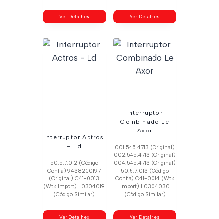
Ver Detalhes
Ver Detalhes
Interruptor
Combinado Le
Axor
Interruptor Actros
– Ld
001.545.4713 (Original)
002.545.4713 (Original)
50.5.7.012 (Código
004.545.4713 (Original)
Confia) 9438200197
50.5.7.013 (Código
(Original) C41-0013
Confia) C41-0014 (Wtk
(Wtk Import) L0304019
Import) L0304030
(Código Similar)
(Código Similar)
Ver Detalhes
Ver Detalhes