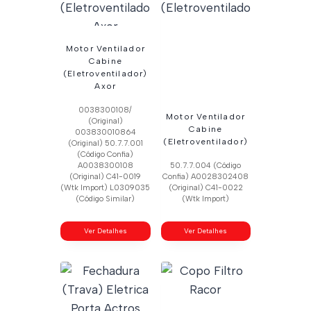
Motor Ventilador
Cabine
(Eletroventilador)
Axor
0038300108/
Motor Ventilador
(Original)
Cabine
003830010864
(Eletroventilador)
(Original) 50.7.7.001
(Código Confia)
A0038300108
50.7.7.004 (Código
(Original) C41-0019
Confia) A0028302408
(Wtk Import) L0309035
(Original) C41-0022
(Código Similar)
(Wtk Import)
Ver Detalhes
Ver Detalhes