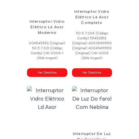
Interruptor Vidro
Elétrico Le Axor
Interruptor Vidro
Completo
Elétrico Le Axor
Moderno
50.5.7.004 (Código
Confia) 55452813
0045455113 (Original)
(Original) A0035455913
50.5.7.021 (Código
(Original) A0045455913
Confia) C41-0004-1
(Original) C41-0005
(Wtk Import)
(Wtk Import)
Ver Detalhes
Ver Detalhes
Interruptor De Luz