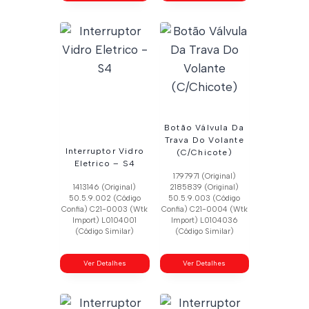
Botão Válvula Da
Trava Do Volante
Interruptor Vidro
(C/Chicote)
Eletrico – S4
1797971 (Original)
1413146 (Original)
2185839 (Original)
50.5.9.002 (Código
50.5.9.003 (Código
Confia) C21-0003 (Wtk
Confia) C21-0004 (Wtk
Import) L0104001
Import) L0104036
(Código Similar)
(Código Similar)
Ver Detalhes
Ver Detalhes