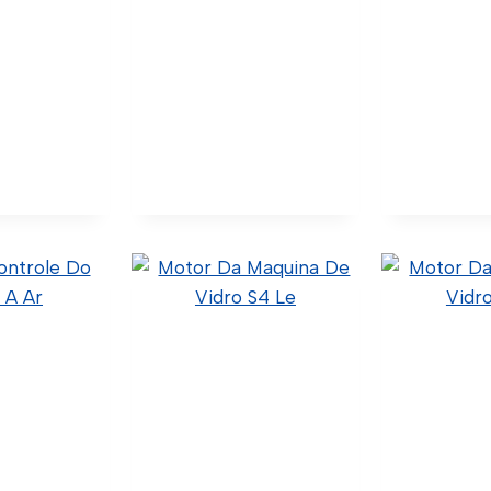
ro Racor
Comando Do Banco
Comando
Do Motorista Le
Do Pass
Original)
3 (Código
1498838 (Original)
1498840 
-0020 (Wtk
50.5.9.016 (Código Confia)
50.5.9.017 (
rt)
C21-0023 (Wtk Import)
C21-0024 
L0104051 (C
lhes
Ver Detalhes
Ver De