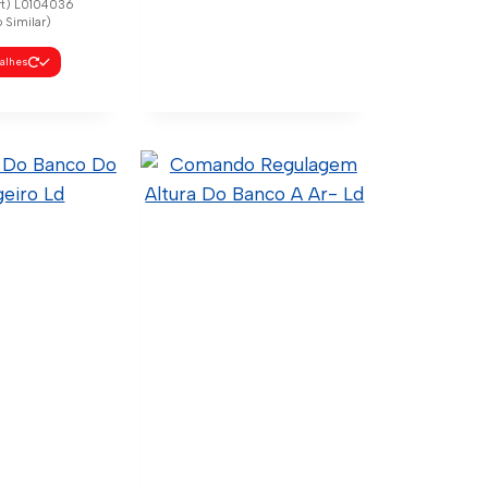
rt) L0104036
 Similar)
talhes
Interruptor Farol E
Pisca Alerta
1540673 (Original) 1900317
(Original) 2252076
(Original) 50.5.9.005
(Código Confia) C21-0005
(Wtk Import) L0104039
(Código Similar)
Ver Detalhes