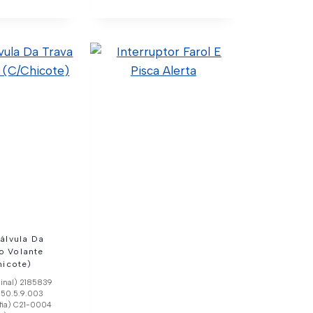
álvula Da
o Volante
hicote)
ginal) 2185839
) 50.5.9.003
fia) C21-0004