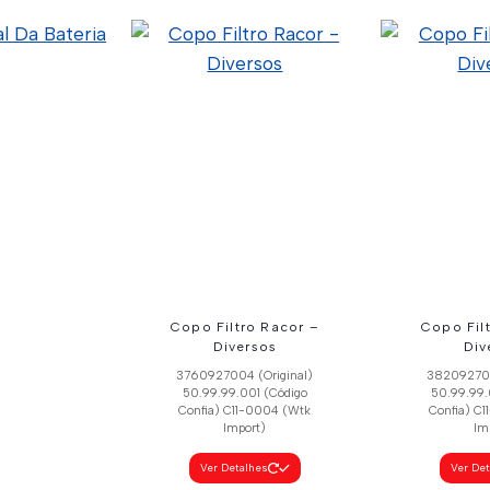
or Vidro
Daily Ld
6 (Código
801304492
01-0008 (Wtk
rt)
lhes
Copo Filtro Racor –
Copo Fil
Diversos
Div
3760927004 (Original)
382092700
50.99.99.001 (Código
50.99.99.
Confia) C11-0004 (Wtk
Confia) C
Import)
Im
Ver Detalhes
Ver De