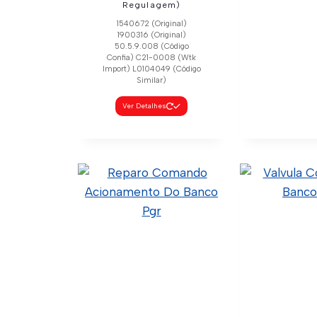
Regulagem)
1540672 (Original)
1900316 (Original)
50.5.9.008 (Código
Confia) C21-0008 (Wtk
Import) L0104049 (Código
Similar)
Ver Detalhes
Copo Filt
1408460 (
50.99.9.00
Confia) C21
Impo
Ver Deta