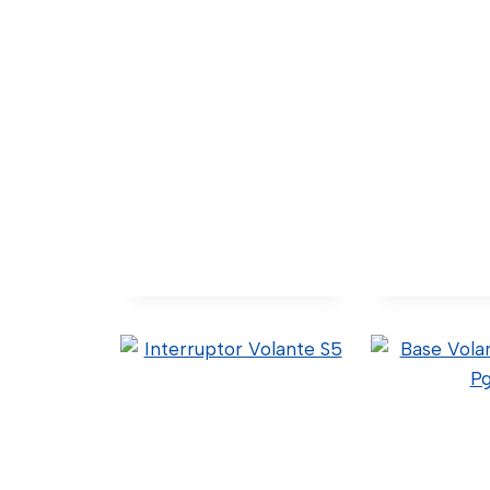
Reparo Comando
Valvula Co
Acionamento Do
Banco
Banco Pgr
50.99.9.00
Confia) 
1498834 (Original)
(Original) C
50.5.9.019 (Código Confia)
Impo
C21-0026 (Wtk Import)
Ver Deta