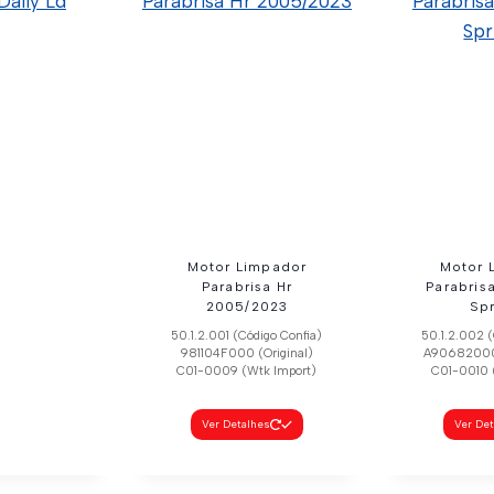
Motor Limpador
Motor 
Parabrisa Hr
Parabris
2005/2023
Spr
50.1.2.001 (Código Confia)
50.1.2.002 (
981104F000 (Original)
A906820004
C01-0009 (Wtk Import)
C01-0010 
Ver Detalhes
Ver De