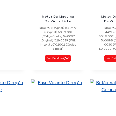
Motor Da Maquina
Motor D
De Vidro S4 Le
De Vid
1366761 (Original) 1442292
1366762 
(Original) 50.1.9.001
1442293 
(Código Confia) 560097
50.1.9.002 (
(Original) C21-0029 (Wtk
560098 (Or
Import) L0102002 (Código
0030 (W
Similar)
L0102001 (C
Ver Detalhes
Ver De
ntrole Do
 A Ar
5 (Código
C21-0028
21-0028 (Wtk
rt)
lhes