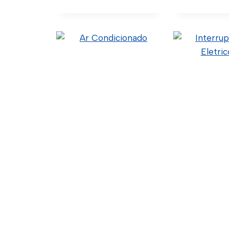
Chave G
Bate
50.9.1.001 (C
621730 (Ori
0003 (Wtk
Ver Deta