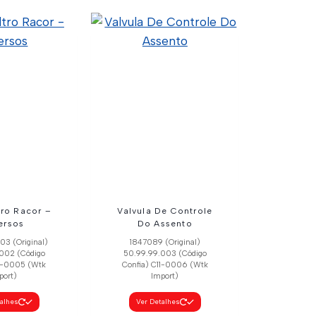
Chicote Conector
Universal
11-0001 (Wtk Import)
25402381 (Original)
50.6.99.001 (Código
Confia)
Ver Detalhes
tro Racor –
Valvula De Controle
ersos
Do Assento
3 (Original)
1847089 (Original)
002 (Código
50.99.99.003 (Código
11-0005 (Wtk
Confia) C11-0006 (Wtk
port)
Import)
talhes
Ver Detalhes