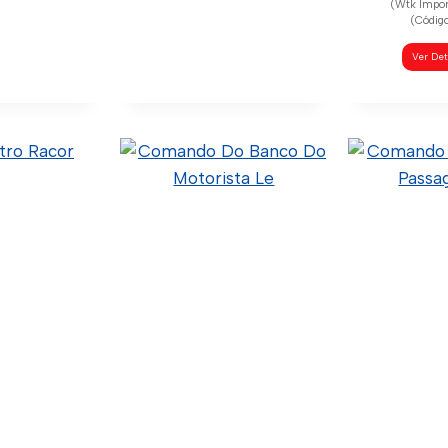
(Wtk Impo
(Código
Ver De
or Vidro
Interruptor Vidro
o – S5
Eletrico – S4
Original)
1413146 (Original)
ódigo Confia)
50.5.9.002 (Código
tk Import)
Confia) C21-0003 (Wtk
igo Similar)
Import) L0104001 (Código
Similar)
lhes
Ver Detalhes