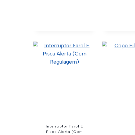
Ar Condicionado
Interrupt
Eletric
50.99.1.002 (Código
Confia) C11-0007 (Original)
1421856 (
C11-0007 (Wtk Import)
50.5.9.001 (C
C21-0002 (W
L0104025 (Cód
Ver Detalhes
Ver Deta
Interruptor Farol E
Pisca Alerta (Com