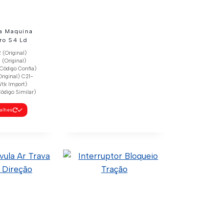
a Maquina
ro S4 Ld
(Original)
(Original)
Código Confia)
iginal) C21-
tk Import)
ódigo Similar)
talhes
Chicote Lanterna
Seta
1732515 (Original)
50.6.9.002 (Código
Confia) C21-0031 (Wtk
Import)
Ver Detalhes