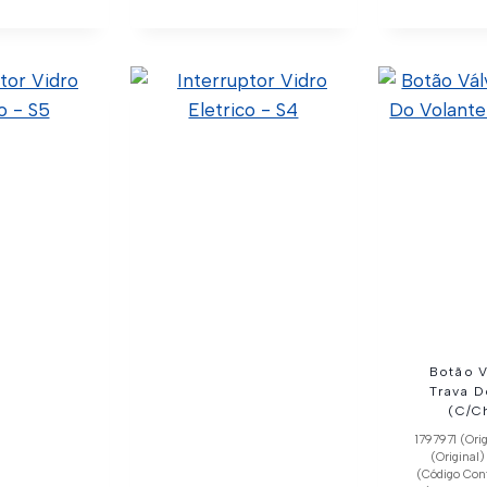
eral Da
ria
ódigo Confia)
ginal) C11-
 Import)
lhes
Botão V
Trava D
(C/C
1797971 (Ori
(Original
(Código Con