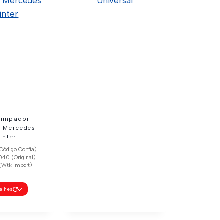
Limpador
a Mercedes
inter
Código Confia)
0 (Original)
(Wtk Import)
talhes