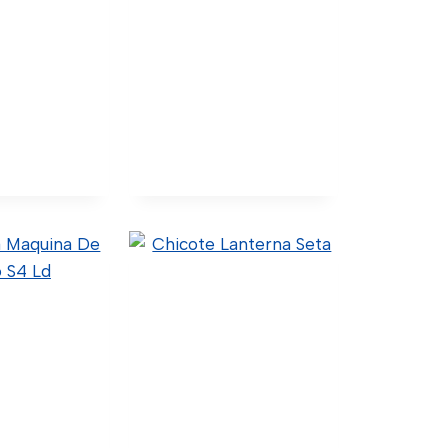
 Do Banco
Comando
ageiro Ld
Regulagem Altura Do
Banco A Ar- Ld
(Original)
Código Confia)
1498841 (Original)
(Wtk Import)
50.5.9.018 (Código Confia)
ódigo Similar)
C21-0025 (Wtk Import)
talhes
Ver Detalhes