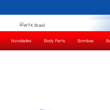
Pular
para
o
Conteúdo
Novidades
Body Parts
Bombas
B