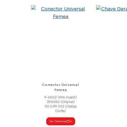
Interruptor Vidro
Interrupt
Eletrico Daily Le
Eletrico 
50.5.2.005 (Código
50.5.2.00
Confia) 5801304490
Confia) 5
(Original) C01-0007 (Wtk
(Original) C
Import)
Impo
Ver Detalhes
Ver Deta
Conector Universal
Femea
11-0002 (Wtk Import)
3963412 (Original)
50.6.99.002 (Código
Confia)
Ver Detalhes