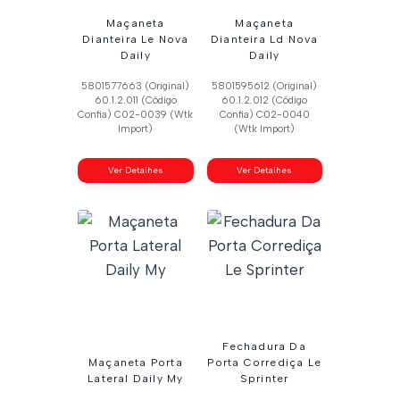
Maçaneta
Maçaneta
Dianteira Le Nova
Dianteira Ld Nova
Daily
Daily
5801577663 (Original)
5801595612 (Original)
60.1.2.011 (Código
60.1.2.012 (Código
Confia) C02-0039 (Wtk
Confia) C02-0040
Import)
(Wtk Import)
Ver Detalhes
Ver Detalhes
Fechadura Da
Maçaneta Porta
Porta Corrediça Le
Lateral Daily My
Sprinter