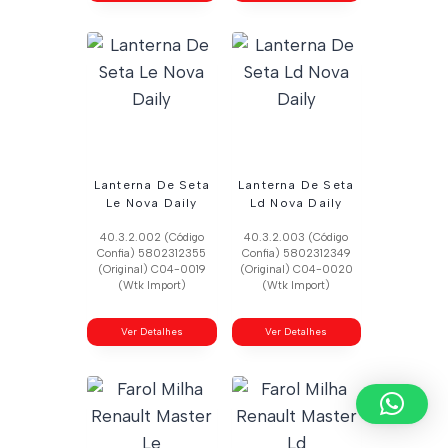
Lanterna De Seta
Lanterna De Seta
Le Nova Daily
Ld Nova Daily
40.3.2.002 (Código
40.3.2.003 (Código
Confia) 5802312355
Confia) 5802312349
(Original) C04-0019
(Original) C04-0020
(Wtk Import)
(Wtk Import)
Ver Detalhes
Ver Detalhes