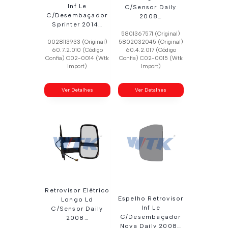
Inf Le
C/Sensor Daily
C/Desembaçador
2008…
Sprinter 2014…
5801367571 (Original)
0028113933 (Original)
5802032045 (Original)
60.7.2.010 (Código
60.4.2.017 (Código
Confia) C02-0014 (Wtk
Confia) C02-0015 (Wtk
Import)
Import)
Ver Detalhes
Ver Detalhes
Retrovisor Elétrico
Espelho Retrovisor
Longo Ld
Inf Le
C/Sensor Daily
C/Desembaçador
2008…
Nova Daily 2008…