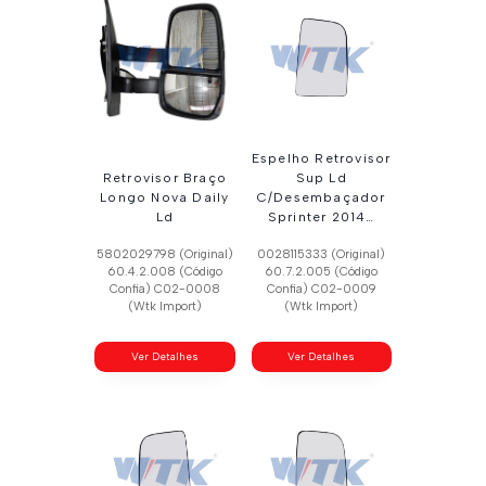
Espelho Retrovisor
Retrovisor Braço
Sup Ld
Longo Nova Daily
C/Desembaçador
Ld
Sprinter 2014…
5802029798 (Original)
0028115333 (Original)
60.4.2.008 (Código
60.7.2.005 (Código
Confia) C02-0008
Confia) C02-0009
(Wtk Import)
(Wtk Import)
Ver Detalhes
Ver Detalhes