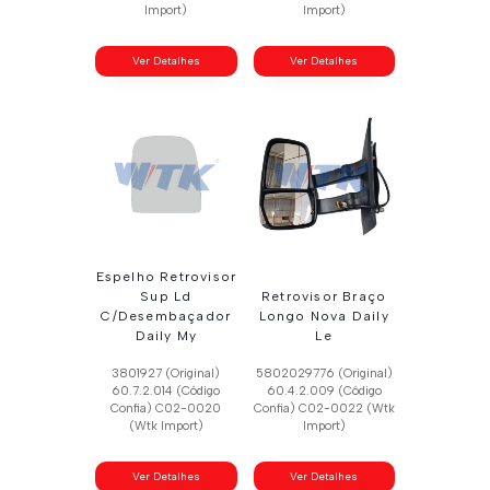
Import)
Import)
Ver Detalhes
Ver Detalhes
Espelho Retrovisor
Sup Ld
Retrovisor Braço
C/Desembaçador
Longo Nova Daily
Daily My
Le
3801927 (Original)
5802029776 (Original)
60.7.2.014 (Código
60.4.2.009 (Código
Confia) C02-0020
Confia) C02-0022 (Wtk
(Wtk Import)
Import)
Ver Detalhes
Ver Detalhes