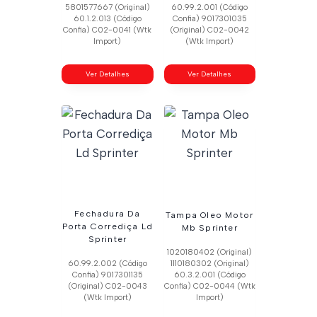
5801577667 (Original)
60.99.2.001 (Código
60.1.2.013 (Código
Confia) 9017301035
Confia) C02-0041 (Wtk
(Original) C02-0042
Import)
(Wtk Import)
Ver Detalhes
Ver Detalhes
Fechadura Da
Tampa Oleo Motor
Porta Corrediça Ld
Mb Sprinter
Sprinter
1020180402 (Original)
60.99.2.002 (Código
1110180302 (Original)
Confia) 9017301135
60.3.2.001 (Código
(Original) C02-0043
Confia) C02-0044 (Wtk
(Wtk Import)
Import)