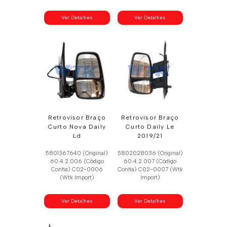
Ver Detalhes
Ver Detalhes
Retrovisor Braço
Retrovisor Braço
Curto Nova Daily
Curto Daily Le
Ld
2019/21
5801367640 (Original)
5802028036 (Original)
60.4.2.006 (Código
60.4.2.007 (Código
Confia) C02-0006
Confia) C02-0007 (Wtk
(Wtk Import)
Import)
Ver Detalhes
Ver Detalhes