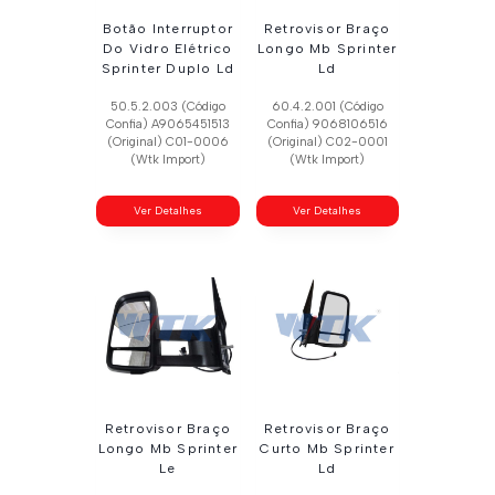
Botão Interruptor
Retrovisor Braço
Do Vidro Elétrico
Longo Mb Sprinter
Sprinter Duplo Ld
Ld
50.5.2.003 (Código
60.4.2.001 (Código
Confia) A9065451513
Confia) 9068106516
(Original) C01-0006
(Original) C02-0001
(Wtk Import)
(Wtk Import)
Ver Detalhes
Ver Detalhes
Retrovisor Braço
Retrovisor Braço
Longo Mb Sprinter
Curto Mb Sprinter
Le
Ld