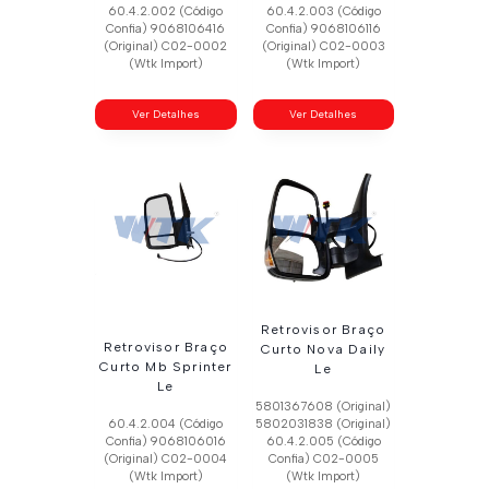
60.4.2.002 (Código
60.4.2.003 (Código
Confia) 9068106416
Confia) 9068106116
(Original) C02-0002
(Original) C02-0003
(Wtk Import)
(Wtk Import)
Ver Detalhes
Ver Detalhes
Retrovisor Braço
Retrovisor Braço
Curto Nova Daily
Curto Mb Sprinter
Le
Le
5801367608 (Original)
60.4.2.004 (Código
5802031838 (Original)
Confia) 9068106016
60.4.2.005 (Código
(Original) C02-0004
Confia) C02-0005
(Wtk Import)
(Wtk Import)