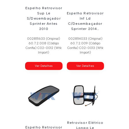
Espelho Retrovisor
Sup Le
Espelho Retrovisor
S/Desembaçador
Inf Ld
Sprinter Antes
C/Desembaçador
2010
Sprinter 2014…
0028111633 (Original)
0028114033 (Original)
60.7.2.008 (Código
60.7.2.009 (Código
Confia) C02-0012 (Wtk
Confia) C02-0013 (Wtk
Import)
Import)
Ver Detalhes
Ver Detalhes
Retrovisor Elétrico
Espelho Retrovisor
Longo Le