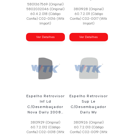
5801367569 (Original)
5802032046 (Original)
3801928 (Original)
60.4.2.018 (Código
60.7.2.011 (Código
Confia) C02-0016 (Wtk
Confia) C02-0017 (Wtk
Import)
Import)
Ver Detalhes
Ver Detalhes
Espelho Retrovisor
Espelho Retrovisor
Inf Ld
Sup Le
C/Desembaçador
C/Desembaçador
Nova Daily 2008…
Daily My
3801929 (Original)
3801926 (Original)
60.7.2.012 (Código
60.7.2.013 (Código
Confia) C02-0018 (Wtk
Confia) C02-0019 (Wtk