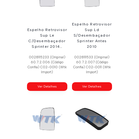
Espelho Retrovisor
Espelho Retrovisor
Sup Ld
Sup Le
S/Desembaçador
C/Desembaçador
Sprinter Antes
Sprinter 2014…
2010
0028115233 (Original)
0028111533 (Original)
60.7.2.006 (Código
60.7.2.007 (Código
Confia) C02-0010 (Wtk
Confia) C02-0011 (Wtk
Import)
Import)
Ver Detalhes
Ver Detalhes