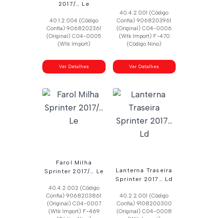
2017/… Le
40.4.2.001 (Código
40.1.2.004 (Código
Confia) 9068203961
Confia) 9068202361
(Original) C04-0006
(Original) C04-0005
(Wtk Import) F-470
(Wtk Import)
(Código Nino)
Ver Detalhes
Ver Detalhes
Farol Milha
Lanterna Traseira
Sprinter 2017/… Le
Sprinter 2017… Ld
40.4.2.002 (Código
Confia) 9068203861
40.2.2.001 (Código
(Original) C04-0007
Confia) 9108200300
(Wtk Import) F-469
(Original) C04-0008