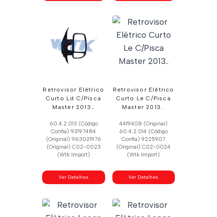
Retrovisor Elétrico
Retrovisor Elétrico
Curto Ld C/Pisca
Curto Le C/Pisca
Master 2013…
Master 2013..
60.4.2.013 (Código
4419408 (Original)
Confia) 93197484
60.4.2.014 (Código
(Original) 963021976
Confia) 9225907
(Original) C02-0023
(Original) C02-0024
(Wtk Import)
(Wtk Import)
Ver Detalhes
Ver Detalhes