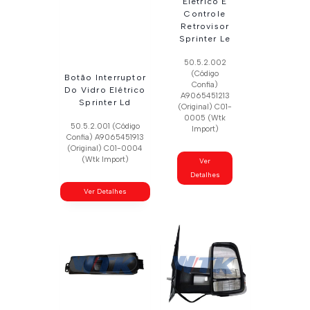
Elétrico E
Controle
Retrovisor
Sprinter Le
50.5.2.002
(Código
Botão Interruptor
Confia)
Do Vidro Elétrico
A9065451213
Sprinter Ld
(Original) C01-
0005 (Wtk
50.5.2.001 (Código
Import)
Confia) A9065451913
(Original) C01-0004
(Wtk Import)
Ver
Detalhes
Ver Detalhes