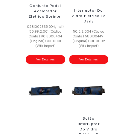
Conjunto Pedal
Interruptor Do
Acelerador
Vidro Elétrico Le
Eletrico Sprinter
Daily
0281002335 (Original)
50.99.2.001 (Código
50.5.2.004 (Código
Confia) 9013000404
Confia) 5801304491
(Original) C01-0001
(Original) C01-0002
(Wtk Import)
(Wtk Import)
Ver Detalhes
Ver Detalhes
Botão
Interruptor
Do Vidro