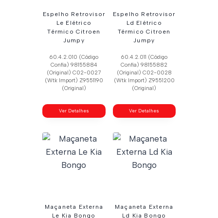
Espelho Retrovisor
Espelho Retrovisor
Le Elétrico
Ld Elétrico
Térmico Citroen
Térmico Citroen
Jumpy
Jumpy
60.4.2.010 (Código
60.4.2.011 (Código
Confia) 98155884
Confia) 98155882
(Original) C02-0027
(Original) C02-0028
(Wtk Import) Z9551190
(Wtk Import) Z9551200
(Original)
(Original)
Ver Detalhes
Ver Detalhes
Maçaneta Externa
Maçaneta Externa
Le Kia Bongo
Ld Kia Bongo