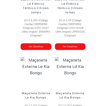
Le Elétrico
Ld Elétrico
Térmico Citroen
Térmico Citroen
Jumpy
Jumpy
60.4.2.010 (Código
60.4.2.011 (Código
Confia) 98155884
Confia) 98155882
(Original) C02-0027
(Original) C02-0028
(Wtk Import) Z9551190
(Wtk Import) Z9551200
(Original)
(Original)
Ver Detalhes
Ver Detalhes
Maçaneta Externa
Maçaneta Externa
Le Kia Bongo
Ld Kia Bongo
60.1.2.001 (Código
60.1.2.002 (Código