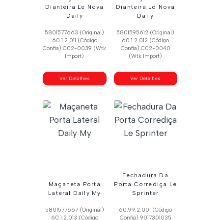
Dianteira Le Nova
Dianteira Ld Nova
Daily
Daily
5801577663 (Original)
5801595612 (Original)
60.1.2.011 (Código
60.1.2.012 (Código
Confia) C02-0039 (Wtk
Confia) C02-0040
Import)
(Wtk Import)
Ver Detalhes
Ver Detalhes
Fechadura Da
Maçaneta Porta
Porta Corrediça Le
Lateral Daily My
Sprinter
5801577667 (Original)
60.99.2.001 (Código
60.1.2.013 (Código
Confia) 9017301035