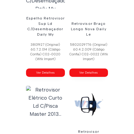
Espelho Retrovisor
Sup Ld
Retrovisor Braço
C/Desembaçador
Longo Nova Daily
Daily My
Le
3801927 (Original)
5802029776 (Original)
60.7.2.014 (Código
60.4.2.009 (Código
Confia) C02-0020
Confia) C02-0022 (Wtk
(Wtk Import)
Import)
Ver Detalhes
Ver Detalhes
Retrovisor