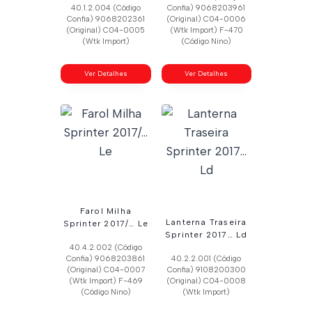
40.1.2.004 (Código
Confia) 9068203961
Confia) 9068202361
(Original) C04-0006
(Original) C04-0005
(Wtk Import) F-470
(Wtk Import)
(Código Nino)
Ver Detalhes
Ver Detalhes
Farol Milha
Lanterna Traseira
Sprinter 2017/… Le
Sprinter 2017… Ld
40.4.2.002 (Código
Confia) 9068203861
40.2.2.001 (Código
(Original) C04-0007
Confia) 9108200300
(Wtk Import) F-469
(Original) C04-0008
(Código Nino)
(Wtk Import)