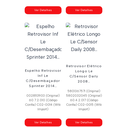
Ver Detalhes
Ver Detalhes
Retrovisor Elétrico
Espelho Retrovisor
Longo Le
Inf Le
C/Sensor Daily
C/Desembaçador
2008…
Sprinter 2014…
5801367571 (Original)
0028113933 (Original)
5802032045 (Original)
60.7.2.010 (Código
60.4.2.017 (Código
Confia) C02-0014 (Wtk
Confia) C02-0015 (Wtk
Import)
Import)
Ver Detalhes
Ver Detalhes