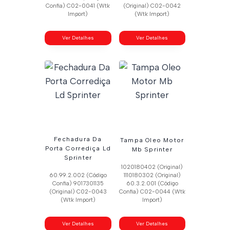
Confia) C02-0041 (Wtk
(Original) C02-0042
Import)
(Wtk Import)
Ver Detalhes
Ver Detalhes
Fechadura Da
Tampa Oleo Motor
Porta Corrediça Ld
Mb Sprinter
Sprinter
1020180402 (Original)
60.99.2.002 (Código
1110180302 (Original)
Confia) 9017301135
60.3.2.001 (Código
(Original) C02-0043
Confia) C02-0044 (Wtk
(Wtk Import)
Import)
Ver Detalhes
Ver Detalhes