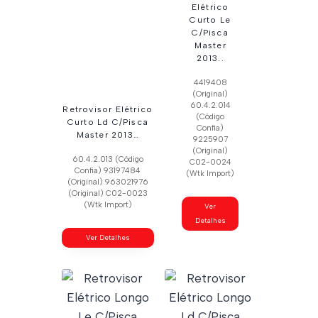
Elétrico
Curto Le
C/Pisca
Master
2013..
4419408
(Original)
60.4.2.014
Retrovisor Elétrico
(Código
Curto Ld C/Pisca
Confia)
Master 2013…
9225907
(Original)
60.4.2.013 (Código
C02-0024
Confia) 93197484
(Wtk Import)
(Original) 963021976
(Original) C02-0023
(Wtk Import)
Ver
Detalhes
Ver Detalhes