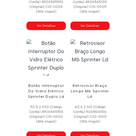
Confia) A9065451913
Confia) A9065451213
(Original) C01-0004
(Original) C01-0005
(Wtk Import)
(Wtk Import)
Ver Detalhes
Ver Detalhes
Botão Interruptor
Retrovisor Braço
Do Vidro Elétrico
Longo Mb Sprinter
Sprinter Duplo Ld
Ld
50.5.2.003 (Código
60.4.2.001 (Código
Confia) A9065451513
Confia) 9068106516
(Original) C01-0006
(Original) C02-0001
(Wtk Import)
(Wtk Import)
Ver Detalhes
Ver Detalhes