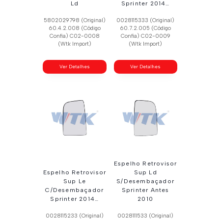
Ld
Sprinter 2014…
5802029798 (Original)
0028115333 (Original)
60.4.2.008 (Código
60.7.2.005 (Código
Confia) C02-0008
Confia) C02-0009
(Wtk Import)
(Wtk Import)
Ver Detalhes
Ver Detalhes
Espelho Retrovisor
Espelho Retrovisor
Sup Ld
Sup Le
S/Desembaçador
C/Desembaçador
Sprinter Antes
Sprinter 2014…
2010
0028115233 (Original)
0028111533 (Original)