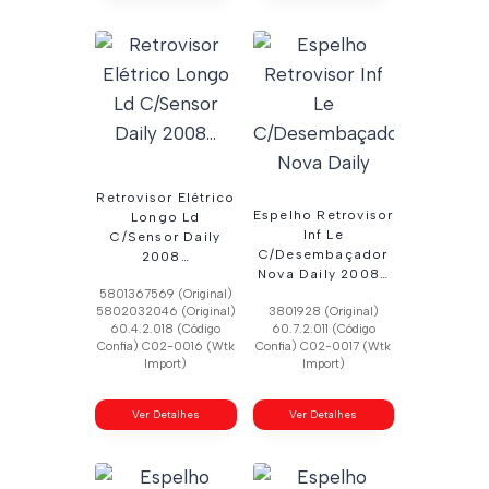
Retrovisor Elétrico
Espelho Retrovisor
Longo Ld
Inf Le
C/Sensor Daily
C/Desembaçador
2008…
Nova Daily 2008…
5801367569 (Original)
5802032046 (Original)
3801928 (Original)
60.4.2.018 (Código
60.7.2.011 (Código
Confia) C02-0016 (Wtk
Confia) C02-0017 (Wtk
Import)
Import)
Ver Detalhes
Ver Detalhes