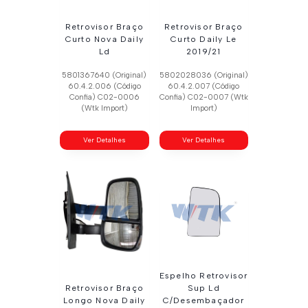
Retrovisor Braço
Retrovisor Braço
Curto Nova Daily
Curto Daily Le
Ld
2019/21
5801367640 (Original)
5802028036 (Original)
60.4.2.006 (Código
60.4.2.007 (Código
Confia) C02-0006
Confia) C02-0007 (Wtk
(Wtk Import)
Import)
Ver Detalhes
Ver Detalhes
Espelho Retrovisor
Retrovisor Braço
Sup Ld
Longo Nova Daily
C/Desembaçador