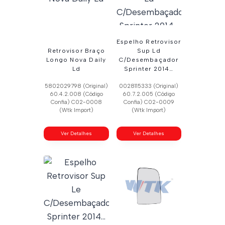
Espelho Retrovisor
Retrovisor Braço
Sup Ld
Longo Nova Daily
C/Desembaçador
Ld
Sprinter 2014…
5802029798 (Original)
0028115333 (Original)
60.4.2.008 (Código
60.7.2.005 (Código
Confia) C02-0008
Confia) C02-0009
(Wtk Import)
(Wtk Import)
Ver Detalhes
Ver Detalhes