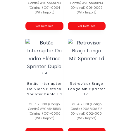
Confia) A9065451913
Confia) A9065451213
(Original) C01-0004
(Original) C01-0005
(Wtk Import)
(Wtk Import)
Ver Detalhes
Ver Detalhes
Botão Interruptor
Retrovisor Braço
Do Vidro Elétrico
Longo Mb Sprinter
Sprinter Duplo Ld
Ld
50.5.2.003 (Código
60.4.2.001 (Código
Confia) A9065451513
Confia) 9068106516
(Original) C01-0006
(Original) C02-0001
(Wtk Import)
(Wtk Import)