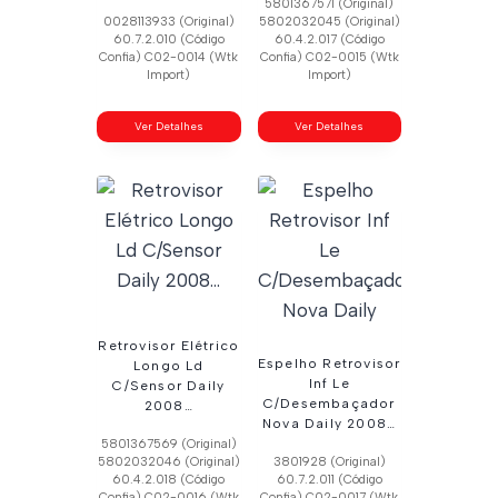
5801367571 (Original)
0028113933 (Original)
5802032045 (Original)
60.7.2.010 (Código
60.4.2.017 (Código
Confia) C02-0014 (Wtk
Confia) C02-0015 (Wtk
Import)
Import)
Ver Detalhes
Ver Detalhes
Retrovisor Elétrico
Espelho Retrovisor
Longo Ld
Inf Le
C/Sensor Daily
C/Desembaçador
2008…
Nova Daily 2008…
5801367569 (Original)
5802032046 (Original)
3801928 (Original)
60.4.2.018 (Código
60.7.2.011 (Código
Confia) C02-0016 (Wtk
Confia) C02-0017 (Wtk