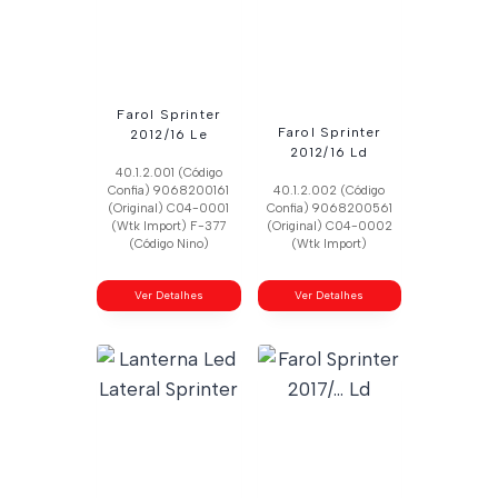
Farol Sprinter
Farol Sprinter
2012/16 Le
2012/16 Ld
40.1.2.001 (Código
Confia) 9068200161
40.1.2.002 (Código
(Original) C04-0001
Confia) 9068200561
(Wtk Import) F-377
(Original) C04-0002
(Código Nino)
(Wtk Import)
Ver Detalhes
Ver Detalhes