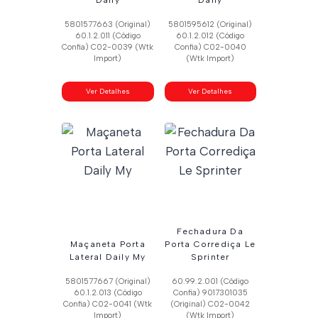
5801577663 (Original)
5801595612 (Original)
60.1.2.011 (Código
60.1.2.012 (Código
Confia) C02-0039 (Wtk
Confia) C02-0040
Import)
(Wtk Import)
Ver Detalhes
Ver Detalhes
Fechadura Da
Maçaneta Porta
Porta Corrediça Le
Lateral Daily My
Sprinter
5801577667 (Original)
60.99.2.001 (Código
60.1.2.013 (Código
Confia) 9017301035
Confia) C02-0041 (Wtk
(Original) C02-0042
Import)
(Wtk Import)