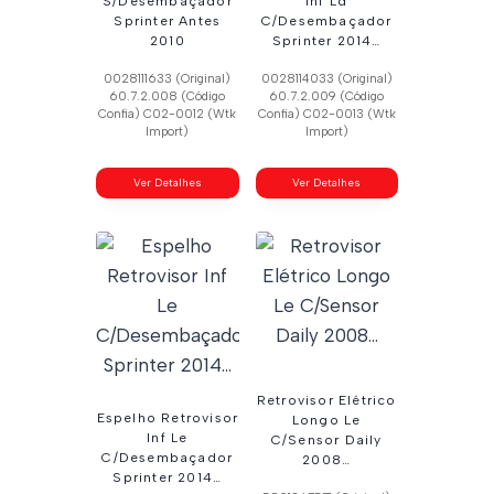
S/Desembaçador
Inf Ld
Sprinter Antes
C/Desembaçador
2010
Sprinter 2014…
0028111633 (Original)
0028114033 (Original)
60.7.2.008 (Código
60.7.2.009 (Código
Confia) C02-0012 (Wtk
Confia) C02-0013 (Wtk
Import)
Import)
Ver Detalhes
Ver Detalhes
Retrovisor Elétrico
Espelho Retrovisor
Longo Le
Inf Le
C/Sensor Daily
C/Desembaçador
2008…
Sprinter 2014…