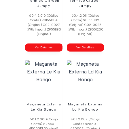
Térmico Citroen
Térmico Citroen
Jumpy
Jumpy
60.4.2.010 (Código
60.4.2.011 (Código
Confia) 98155884
Confia) 98155882
(Original) C02-0027
(Original) C02-0028
(Wtk Import) Z9551190
(Wtk Import) Z9551200
(Original)
(Original)
Ver Detalhes
Ver Detalhes
Maçaneta Externa
Maçaneta Externa
Le Kia Bongo
Ld Kia Bongo
60.1.2.001 (Código
60.1.2.002 (Código
Confia) 82650-
Confia) 82660-
4E000Fl (Original)
4E000Fr (Original)