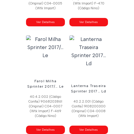
(Original) C04-0005
(Wtk Import) F-470
(Wtk Import)
(Código Nino)
Ver Detalhes
Ver Detalhes
Farol Milha
Lanterna Traseira
Sprinter 2017/… Le
Sprinter 2017… Ld
40.4.2.002 (Código
Confia) 9068203861
40.2.2.001 (Código
(Original) C04-0007
Confia) 9108200300
(Wtk Import) F-469
(Original) C04-0008
(Código Nino)
(Wtk Import)
Ver Detalhes
Ver Detalhes