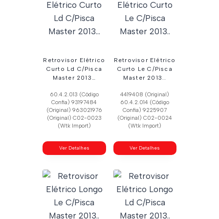
Retrovisor Elétrico
Retrovisor Elétrico
Curto Ld C/Pisca
Curto Le C/Pisca
Master 2013…
Master 2013..
60.4.2.013 (Código
4419408 (Original)
Confia) 93197484
60.4.2.014 (Código
(Original) 963021976
Confia) 9225907
(Original) C02-0023
(Original) C02-0024
(Wtk Import)
(Wtk Import)
Ver Detalhes
Ver Detalhes