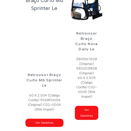
Retrovisor
Braço
Curto Nova
Daily Le
5801367608
(Original)
5802031838
(Original)
Retrovisor Braço
60.4.2.005
Curto Mb Sprinter
(Código
Le
Confia) C02-
0005 (Wtk
60.4.2.004 (Código
Import)
Confia) 9068106016
(Original) C02-0004
(Wtk Import)
Ver
Detalhes
Ver Detalhes