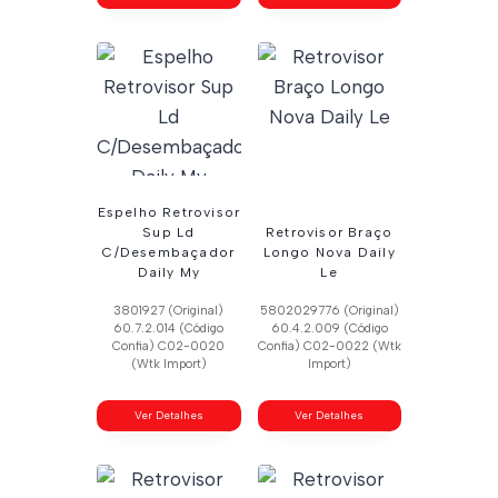
Espelho Retrovisor
Sup Ld
Retrovisor Braço
C/Desembaçador
Longo Nova Daily
Daily My
Le
3801927 (Original)
5802029776 (Original)
60.7.2.014 (Código
60.4.2.009 (Código
Confia) C02-0020
Confia) C02-0022 (Wtk
(Wtk Import)
Import)
Ver Detalhes
Ver Detalhes