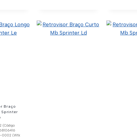
r Do Vidro
Botão Interruptor Do
Le Daily
Vidro Elétrico
Sprinter Ld
4 (Código
801304491
50.5.2.001 (Código Confia)
01-0002 (Wtk
A9065451913 (Original)
rt)
C01-0004 (Wtk Import)
lhes
Ver Detalhes
or Braço
Sprinter
e
2 (Código
068106416
02-0002 (Wtk