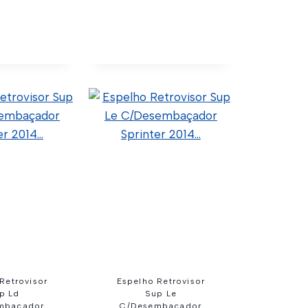
sor Braço
Retrovisor Braço
Sprinter Le
Curto Nova Daily Le
04 (Código
5801367608 (Original)
9068106016
5802031838 (Original)
C02-0004 (Wtk
60.4.2.005 (Código
port)
Confia) C02-0005 (Wtk
Import)
talhes
Ver Detalhes
Retrovisor
Espelho Retrovisor
p Ld
Sup Le
mbaçador
C/Desembaçador