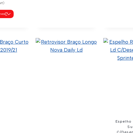
rt)
lhes
Retrovisor Braço
Retrovi
Curto Mb Sprinter Ld
Curto Mb 
60.4.2.003 (Código
60.4.2.0
Confia) 9068106116
Confia) 
(Original) C02-0003 (Wtk
(Original) 
Import)
Im
Ver Detalhes
Ver De
Espelho 
Su
C/Dese