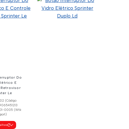
erruptor Do
létrico E
 Retrovisor
nter Le
02 (Código
A9065451213
C01-0005 (Wtk
port)
talhes