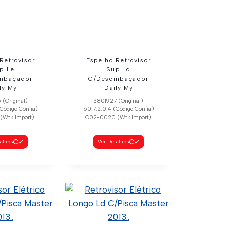
talhes
Retrovisor
Espelho Retrovisor
p Le
Sup Ld
mbaçador
C/Desembaçador
ly My
Daily My
(Original)
3801927 (Original)
Código Confia)
60.7.2.014 (Código Confia)
(Wtk Import)
C02-0020 (Wtk Import)
talhes
Ver Detalhes