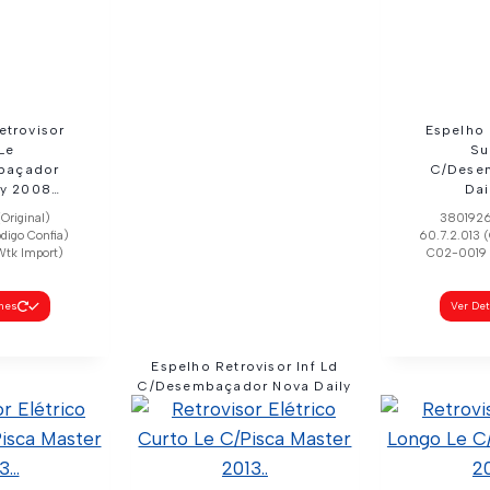
Ver De
etrovisor
Espelho 
 Le
Su
baçador
C/Dese
ly 2008…
Dai
Original)
3801926 
ódigo Confia)
60.7.2.013 (
tk Import)
C02-0019 
lhes
Ver De
Espelho Retrovisor Inf Ld
C/Desembaçador Nova Daily
2008…
3801929 (Original) 60.7.2.012 (Código
Confia) C02-0018 (Wtk Import)