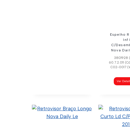
Ver Detalhes
Espelho R
Inf
C/Desem
Nova Dai
3801928 (
60.7.2.011 (C
C02-0017 (W
Ver Deta
Retrovisor Elétrico
Longo Ld C/Sensor
Daily 2008…
5801367569 (Original)
5802032046 (Original)