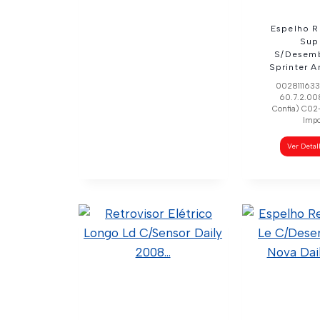
Espelho R
Sup
S/Desem
Sprinter A
0028111633 
60.7.2.00
Confia) C02
Impo
Ver Deta
Espelho Retrovisor
Sup Ld
S/Desembaçador
Sprinter Antes 2010
0028111533 (Original)
60.7.2.007 (Código Confia)
C02-0011 (Wtk Import)