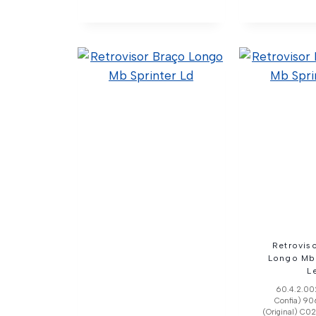
Conjunto Pedal
Interrupto
Acelerador Eletrico
Elétrico 
Sprinter
50.5.2.00
Confia) 5
0281002335 (Original)
(Original) C
50.99.2.001 (Código
Impo
Confia) 9013000404
(Original) C01-0001 (Wtk
Import)
Ver Deta
Ver Detalhes
Retrovis
Longo Mb 
L
60.4.2.00
Confia) 9
(Original) C