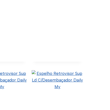
Retrovisor
Retrovisor Elétrico
f Le
Longo Le C/Sensor
mbaçador
Daily 2008…
er 2014…
5801367571 (Original)
5802032045 (Original)
3 (Original)
60.4.2.017 (Código Confia)
Código Confia)
C02-0015 (Wtk Import)
(Wtk Import)
Ver Detalhes