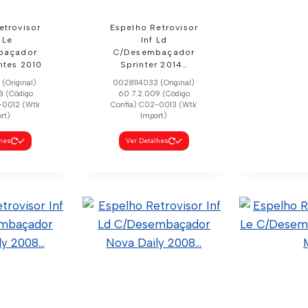
etrovisor
Espelho Retrovisor
 Le
Inf Ld
baçador
C/Desembaçador
ntes 2010
Sprinter 2014…
(Original)
0028114033 (Original)
8 (Código
60.7.2.009 (Código
-0012 (Wtk
Confia) C02-0013 (Wtk
rt)
Import)
lhes
Ver Detalhes
Espelho 
In
C/Dese
Sprint
002811393
60.7.2.010 (
C02-0014 