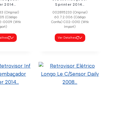
er 2014…
Sprinter 2014…
3 (Original)
0028115233 (Original)
05 (Código
60.7.2.006 (Código
02-0009 (Wtk
Confia) C02-0010 (Wtk
port)
Import)
talhes
Ver Detalhes