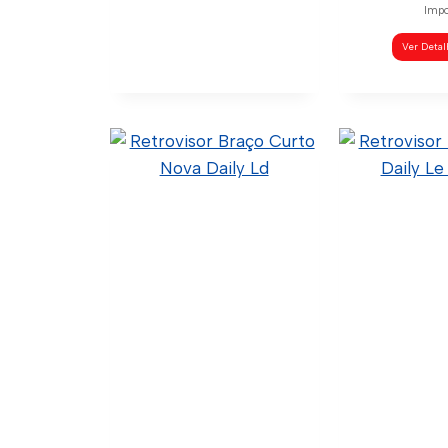
Impo
Ver Deta
Retrovisor Braço
Longo Mb Sprinter
Ld
60.4.2.001 (Código Confia)
9068106516 (Original)
C02-0001 (Wtk Import)
Ver Detalhes