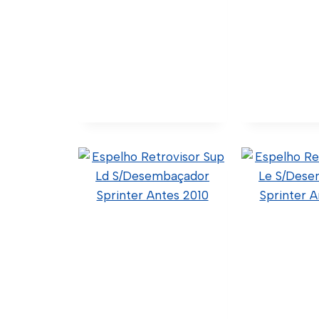
Retrovisor Braço
Retrovis
Curto Nova Daily Ld
Curto D
2019
5801367640 (Original)
60.4.2.006 (Código
5802028036 
Confia) C02-0006 (Wtk
60.4.2.00
Import)
Confia) C02
Impo
Ver Detalhes
Ver Deta