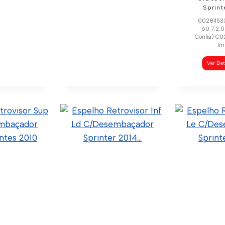
Sprint
002811533
60.7.2.0
Confia) C
Im
Ver De
or Braço
Retrovisor Braço
aily Le
Longo Nova Daily Ld
/21
5802029798 (Original)
60.4.2.008 (Código
(Original)
Confia) C02-0008 (Wtk
7 (Código
Import)
-0007 (Wtk
rt)
Ver Detalhes
lhes