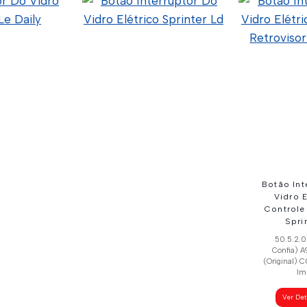
Botão Int
Vidro E
Controle
Spri
50.5.2.0
Confia) 
(Original) 
Im
Ver De