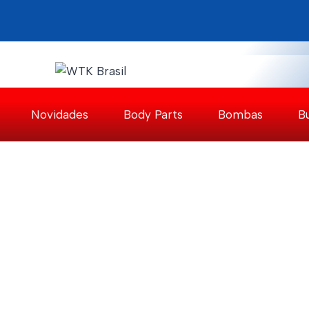
Pular
para
o
Conteúdo
Novidades
Body Parts
Bombas
B