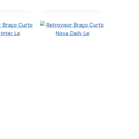
Botão Interruptor Do
Vidro Elétrico
Sprinter Duplo Ld
50.5.2.003 (Código
Confia) A9065451513
(Original) C01-0006 (Wtk
Import)
Ver Detalhes