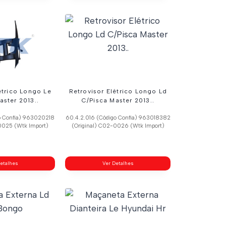
étrico Longo Le
Retrovisor Elétrico Longo Ld
aster 2013..
C/Pisca Master 2013..
o Confia) 963020218
60.4.2.016 (Código Confia) 963018382
0025 (Wtk Import)
(Original) C02-0026 (Wtk Import)
etalhes
Ver Detalhes