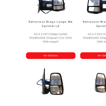
Retrovisor Braço Longo Mb
Retrovisor Br
Sprinter Ld
Sprint
60.4.2.001 (Código Confia)
60.4.2.002 (C
9068106516 (Original) C02-0001
9068106416 (Ori
(Wtk Import)
(Wtk I
Ver Detalhes
Ver De