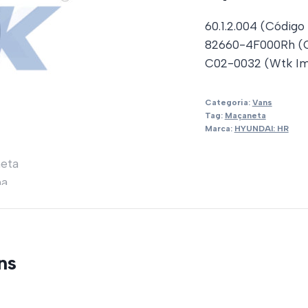
60.1.2.004 (Código
82660-4F000Rh (Or
C02-0032 (Wtk Im
Categoria:
Vans
Tag:
Maçaneta
Marca:
HYUNDAI: HR
ns