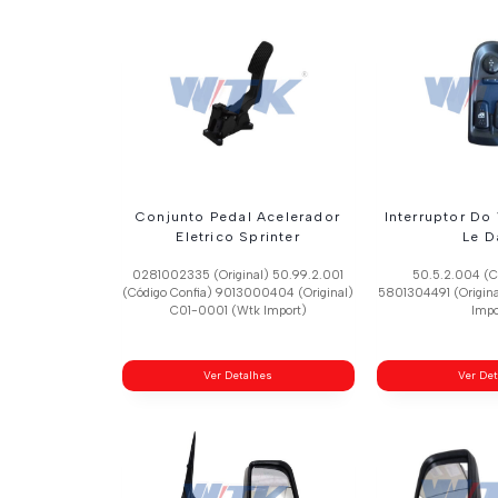
Conjunto Pedal Acelerador
Interruptor Do 
Eletrico Sprinter
Le D
0281002335 (Original) 50.99.2.001
50.5.2.004 (C
(Código Confia) 9013000404 (Original)
5801304491 (Origin
C01-0001 (Wtk Import)
Impo
Ver Detalhes
Ver De