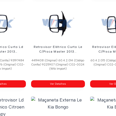
trico Curto Ld
Retrovisor Elétrico Curto Le
Retrovisor El
ster 2013…
C/Pisca Master 2013..
C/Pisca M
 Confia) 93197484
4419408 (Original) 60.4.2.014 (Código
60.4.2.015 (Códig
76 (Original) C02-
Confia) 9225907 (Original) C02-0024
(Original) C02-
 Import)
(Wtk Import)
talhes
Ver Detalhes
Ver D