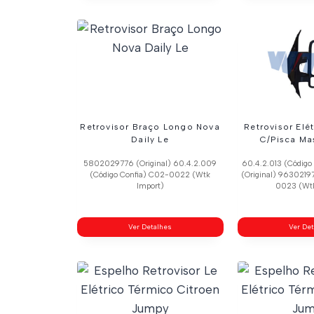
Retrovisor Braço Longo Nova
Retrovisor Elé
Daily Le
C/Pisca Ma
5802029776 (Original) 60.4.2.009
60.4.2.013 (Código
(Código Confia) C02-0022 (Wtk
(Original) 9630219
Import)
0023 (Wtk
Ver Detalhes
Ver De