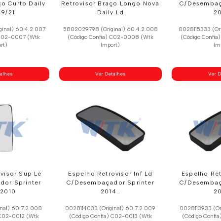
ço Curto Daily
Retrovisor Braço Longo Nova
C/Desembaç
19/21
Daily Ld
2
inal) 60.4.2.007
5802029798 (Original) 60.4.2.008
0028115333 (Ori
 C02-0007 (Wtk
(Código Confia) C02-0008 (Wtk
(Código Confi
rt)
Import)
Im
talhes
Ver Detalhes
Ver D
visor Sup Le
Espelho Retrovisor Inf Ld
Espelho Ret
or Sprinter
C/Desembaçador Sprinter
C/Desembaç
 2010
2014…
2
inal) 60.7.2.008
0028114033 (Original) 60.7.2.009
0028113933 (Ori
 C02-0012 (Wtk
(Código Confia) C02-0013 (Wtk
(Código Confi