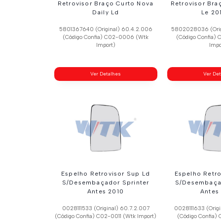
Retrovisor Braço Curto Nova
Retrovisor Bra
Daily Ld
Le 20
5801367640 (Original) 60.4.2.006
5802028036 (Orig
(Código Confia) C02-0006 (Wtk
(Código Confia)
Import)
Impo
Ver Detalhes
Ver De
Espelho Retrovisor Sup Ld
Espelho Retro
S/Desembaçador Sprinter
S/Desembaçad
Antes 2010
Antes
0028111533 (Original) 60.7.2.007
0028111633 (Orig
(Código Confia) C02-0011 (Wtk Import)
(Código Confia)