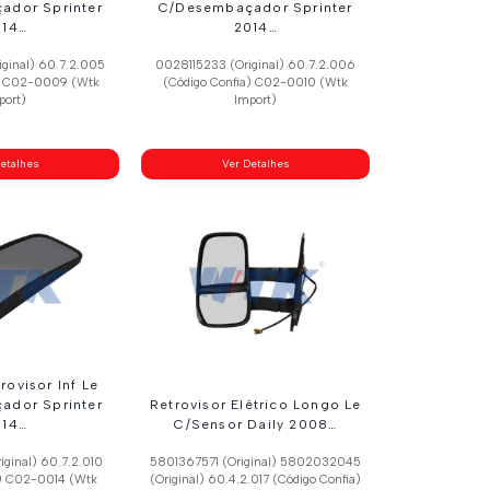
ador Sprinter
C/Desembaçador Sprinter
014…
2014…
ginal) 60.7.2.005
0028115233 (Original) 60.7.2.006
a) C02-0009 (Wtk
(Código Confia) C02-0010 (Wtk
port)
Import)
etalhes
Ver Detalhes
rovisor Inf Le
ador Sprinter
Retrovisor Elétrico Longo Le
014…
C/Sensor Daily 2008…
ginal) 60.7.2.010
5801367571 (Original) 5802032045
a) C02-0014 (Wtk
(Original) 60.4.2.017 (Código Confia)