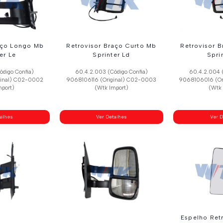
aço Longo Mb
Retrovisor Braço Curto Mb
Retrovisor 
er Le
Sprinter Ld
Spri
ódigo Confia)
60.4.2.003 (Código Confia)
60.4.2.004 (
ginal) C02-0002
9068106116 (Original) C02-0003
9068106016 (Or
mport)
(Wtk Import)
(Wtk 
talhes
Ver Detalhes
Ver D
Espelho Ret