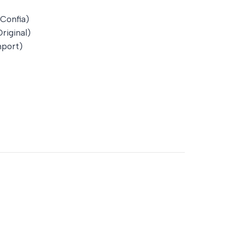
 Confia)
iginal)
port)