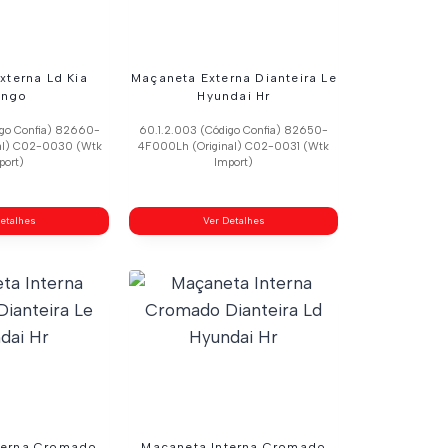
xterna Ld Kia
Maçaneta Externa Dianteira Le
ongo
Hyundai Hr
igo Confia) 82660-
60.1.2.003 (Código Confia) 82650-
al) C02-0030 (Wtk
4F000Lh (Original) C02-0031 (Wtk
port)
Import)
etalhes
Ver Detalhes
terna Cromado
Maçaneta Interna Cromado