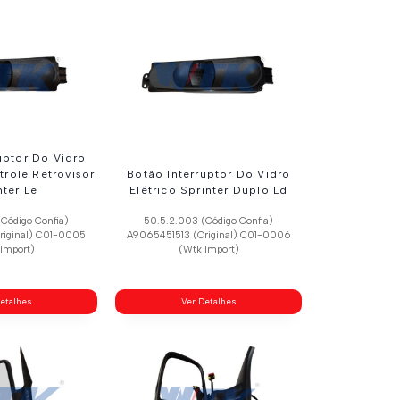
uptor Do Vidro
trole Retrovisor
Botão Interruptor Do Vidro
nter Le
Elétrico Sprinter Duplo Ld
Código Confia)
50.5.2.003 (Código Confia)
riginal) C01-0005
A9065451513 (Original) C01-0006
Import)
(Wtk Import)
etalhes
Ver Detalhes