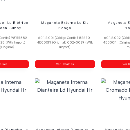
sor Ld Elétrico
Maçaneta Externa Le Kia
Maçaneta E
roen Jumpy
Bongo
B
 Confia) 98155882
60.1.2.001 (Código Confia) 82650-
60.1.2.002 (Cód
028 (Wtk Import)
4E000Fl (Original) C02-0029 (Wtk
4E000Fr (Origin
Original)
Import)
Im
talhes
Ver Detalhes
Ver D
a Dianteira Le
Maçaneta Interna Dianteira Ld
Maçaneta In