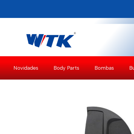
Pular
para
o
Conteúdo
Novidades
Body Parts
Bombas
B