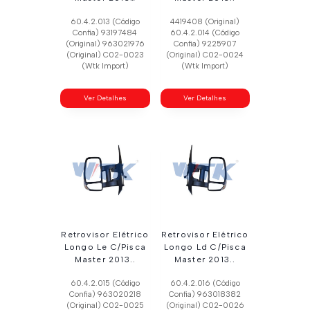
60.4.2.013 (Código
4419408 (Original)
Confia) 93197484
60.4.2.014 (Código
(Original) 963021976
Confia) 9225907
(Original) C02-0023
(Original) C02-0024
(Wtk Import)
(Wtk Import)
Ver Detalhes
Ver Detalhes
Retrovisor Elétrico
Retrovisor Elétrico
Longo Le C/Pisca
Longo Ld C/Pisca
Master 2013..
Master 2013..
60.4.2.015 (Código
60.4.2.016 (Código
Confia) 963020218
Confia) 963018382
(Original) C02-0025
(Original) C02-0026