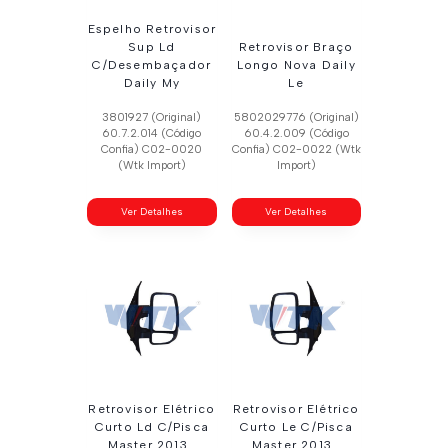
Espelho Retrovisor
Sup Ld
Retrovisor Braço
C/Desembaçador
Longo Nova Daily
Daily My
Le
3801927 (Original)
5802029776 (Original)
60.7.2.014 (Código
60.4.2.009 (Código
Confia) C02-0020
Confia) C02-0022 (Wtk
(Wtk Import)
Import)
Ver Detalhes
Ver Detalhes
Retrovisor Elétrico
Retrovisor Elétrico
Curto Ld C/Pisca
Curto Le C/Pisca
Master 2013…
Master 2013..