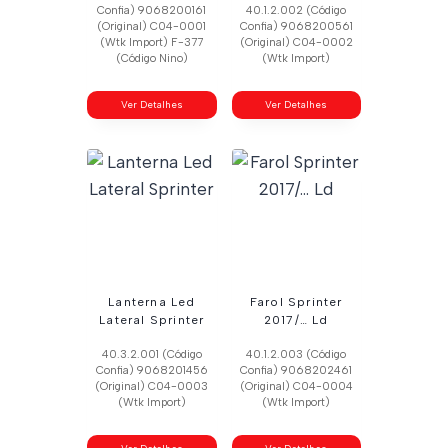
Confia) 9068200161
40.1.2.002 (Código
(Original) C04-0001
Confia) 9068200561
(Wtk Import) F-377
(Original) C04-0002
(Código Nino)
(Wtk Import)
Ver Detalhes
Ver Detalhes
Lanterna Led
Farol Sprinter
Lateral Sprinter
2017/… Ld
40.3.2.001 (Código
40.1.2.003 (Código
Confia) 9068201456
Confia) 9068202461
(Original) C04-0003
(Original) C04-0004
(Wtk Import)
(Wtk Import)