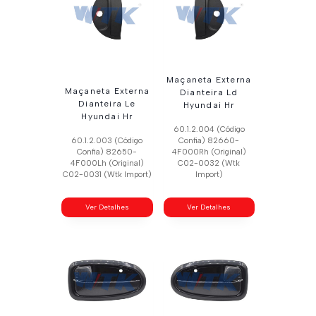
Maçaneta Externa
Maçaneta Externa
Dianteira Ld
Dianteira Le
Hyundai Hr
Hyundai Hr
60.1.2.004 (Código
60.1.2.003 (Código
Confia) 82660-
Confia) 82650-
4F000Rh (Original)
4F000Lh (Original)
C02-0032 (Wtk
C02-0031 (Wtk Import)
Import)
Ver Detalhes
Ver Detalhes