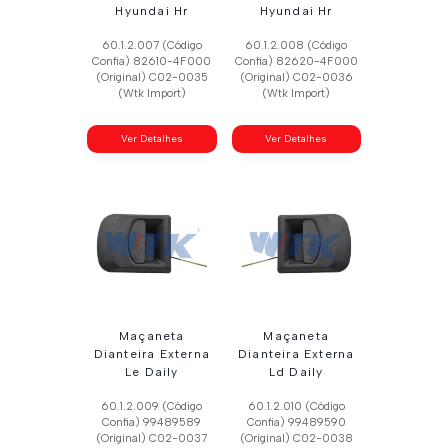
Hyundai Hr
Hyundai Hr
60.1.2.007 (Código
60.1.2.008 (Código
Confia) 82610-4F000
Confia) 82620-4F000
(Original) C02-0035
(Original) C02-0036
(Wtk Import)
(Wtk Import)
Ver Detalhes
Ver Detalhes
Maçaneta
Maçaneta
Dianteira Externa
Dianteira Externa
Le Daily
Ld Daily
60.1.2.009 (Código
60.1.2.010 (Código
Confia) 99489589
Confia) 99489590
(Original) C02-0037
(Original) C02-0038