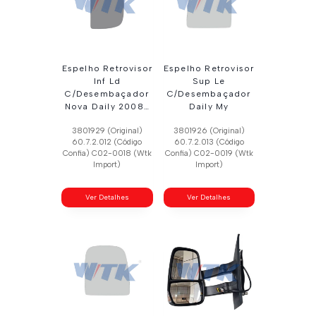
Espelho Retrovisor
Espelho Retrovisor
Inf Ld
Sup Le
C/Desembaçador
C/Desembaçador
Nova Daily 2008…
Daily My
3801929 (Original)
3801926 (Original)
60.7.2.012 (Código
60.7.2.013 (Código
Confia) C02-0018 (Wtk
Confia) C02-0019 (Wtk
Import)
Import)
Ver Detalhes
Ver Detalhes