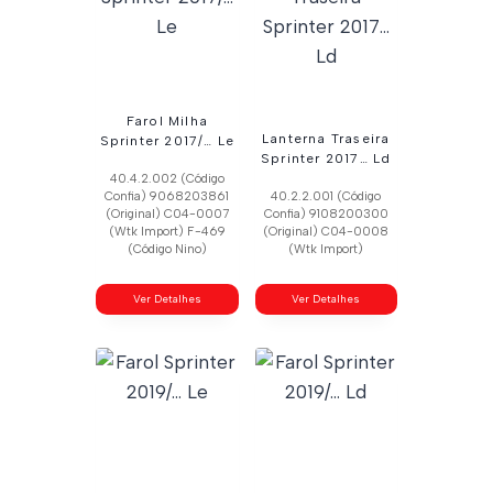
Farol Milha
Lanterna Traseira
Sprinter 2017/… Le
Sprinter 2017… Ld
40.4.2.002 (Código
Confia) 9068203861
40.2.2.001 (Código
(Original) C04-0007
Confia) 9108200300
(Wtk Import) F-469
(Original) C04-0008
(Código Nino)
(Wtk Import)
Ver Detalhes
Ver Detalhes