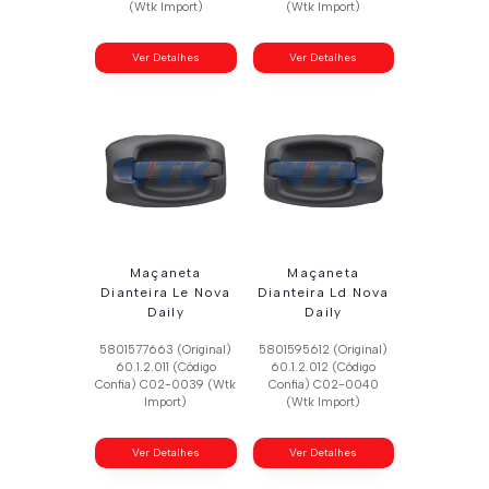
(Wtk Import)
(Wtk Import)
Ver Detalhes
Ver Detalhes
Maçaneta
Maçaneta
Dianteira Le Nova
Dianteira Ld Nova
Daily
Daily
5801577663 (Original)
5801595612 (Original)
60.1.2.011 (Código
60.1.2.012 (Código
Confia) C02-0039 (Wtk
Confia) C02-0040
Import)
(Wtk Import)
Ver Detalhes
Ver Detalhes