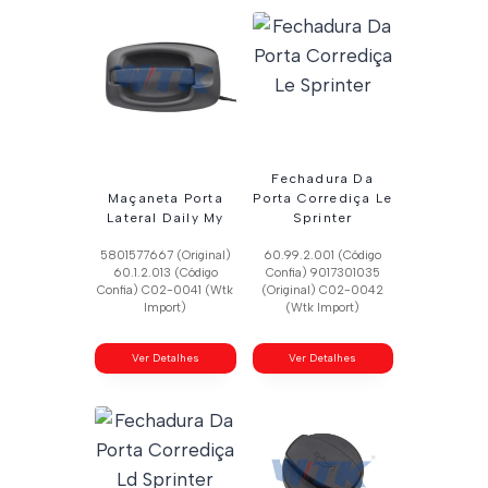
Fechadura Da
Maçaneta Porta
Porta Corrediça Le
Lateral Daily My
Sprinter
5801577667 (Original)
60.99.2.001 (Código
60.1.2.013 (Código
Confia) 9017301035
Confia) C02-0041 (Wtk
(Original) C02-0042
Import)
(Wtk Import)
Ver Detalhes
Ver Detalhes