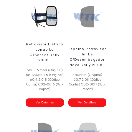
Retrovisor Elétrico
Espelho Retrovisor
Longo Ld
Inf Le
C/Sensor Daily
C/Desembaçador
2008…
Nova Daily 2008…
5801367569 (Original)
5802032046 (Original)
3801928 (Original)
60.4.2.018 (Código
60.7.2.011 (Código
Confia) C02-0016 (Wtk
Confia) C02-0017 (Wtk
Import)
Import)
Ver Detalhes
Ver Detalhes