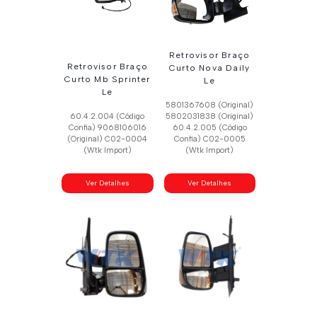
Retrovisor Braço
Retrovisor Braço
Curto Nova Daily
Curto Mb Sprinter
Le
Le
5801367608 (Original)
60.4.2.004 (Código
5802031838 (Original)
Confia) 9068106016
60.4.2.005 (Código
(Original) C02-0004
Confia) C02-0005
(Wtk Import)
(Wtk Import)
Ver Detalhes
Ver Detalhes