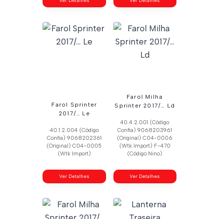
Ver Detalhes
Ver Detalhes
Farol Milha
Farol Sprinter
Sprinter 2017/… Ld
2017/… Le
40.4.2.001 (Código
40.1.2.004 (Código
Confia) 9068203961
Confia) 9068202361
(Original) C04-0006
(Original) C04-0005
(Wtk Import) F-470
(Wtk Import)
(Código Nino)
Ver Detalhes
Ver Detalhes