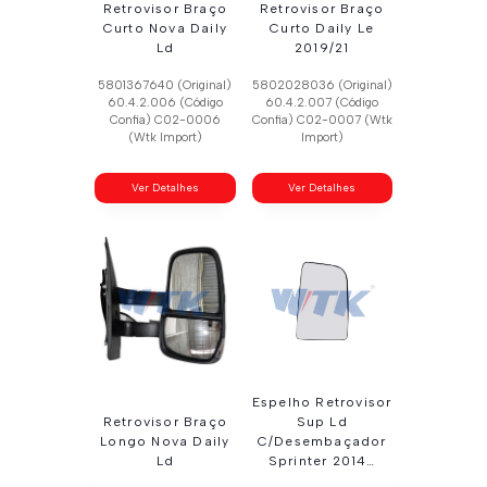
Retrovisor Braço
Retrovisor Braço
Curto Nova Daily
Curto Daily Le
Ld
2019/21
5801367640 (Original)
5802028036 (Original)
60.4.2.006 (Código
60.4.2.007 (Código
Confia) C02-0006
Confia) C02-0007 (Wtk
(Wtk Import)
Import)
Ver Detalhes
Ver Detalhes
Espelho Retrovisor
Retrovisor Braço
Sup Ld
Longo Nova Daily
C/Desembaçador
Ld
Sprinter 2014…