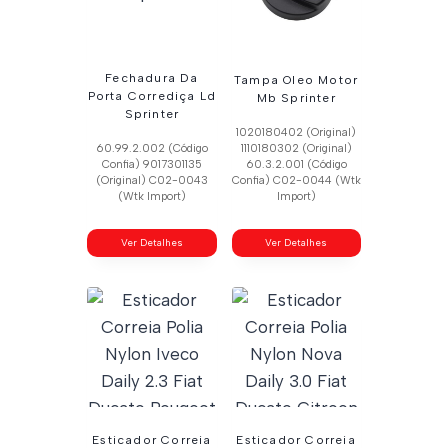
Fechadura Da
Tampa Oleo Motor
Porta Corrediça Ld
Mb Sprinter
Sprinter
1020180402 (Original)
60.99.2.002 (Código
1110180302 (Original)
Confia) 9017301135
60.3.2.001 (Código
(Original) C02-0043
Confia) C02-0044 (Wtk
(Wtk Import)
Import)
Ver Detalhes
Ver Detalhes
Esticador Correia
Esticador Correia