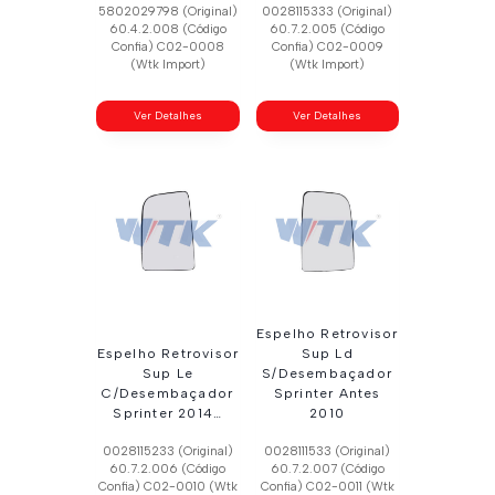
5802029798 (Original)
0028115333 (Original)
60.4.2.008 (Código
60.7.2.005 (Código
Confia) C02-0008
Confia) C02-0009
(Wtk Import)
(Wtk Import)
Ver Detalhes
Ver Detalhes
Espelho Retrovisor
Espelho Retrovisor
Sup Ld
Sup Le
S/Desembaçador
C/Desembaçador
Sprinter Antes
Sprinter 2014…
2010
0028115233 (Original)
0028111533 (Original)
60.7.2.006 (Código
60.7.2.007 (Código
Confia) C02-0010 (Wtk
Confia) C02-0011 (Wtk