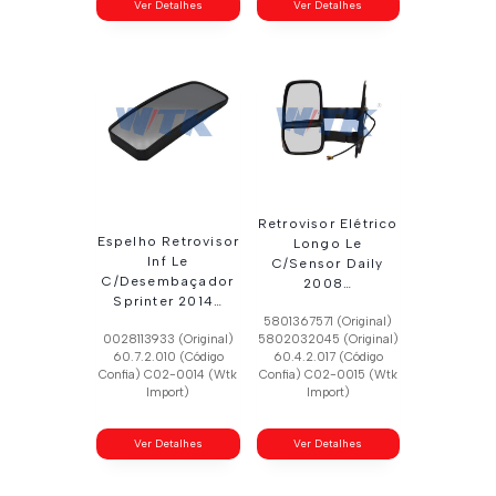
Ver Detalhes
Ver Detalhes
Retrovisor Elétrico
Espelho Retrovisor
Longo Le
Inf Le
C/Sensor Daily
C/Desembaçador
2008…
Sprinter 2014…
5801367571 (Original)
0028113933 (Original)
5802032045 (Original)
60.7.2.010 (Código
60.4.2.017 (Código
Confia) C02-0014 (Wtk
Confia) C02-0015 (Wtk
Import)
Import)
Ver Detalhes
Ver Detalhes