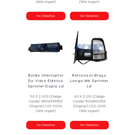
(Wtk Import)
(Wtk Import)
Ver Detalhes
Ver Detalhes
Botão Interruptor
Retrovisor Braço
Do Vidro Elétrico
Longo Mb Sprinter
Sprinter Duplo Ld
Ld
50.5.2.003 (Código
60.4.2.001 (Código
Confia) A9065451513
Confia) 9068106516
(Original) C01-0006
(Original) C02-0001
(Wtk Import)
(Wtk Import)
Ver Detalhes
Ver Detalhes