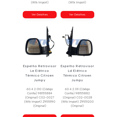
(Wtk Import)
(Wtk Import)
Ver Detalhes
Ver Detalhes
Espelho Retrovisor
Espelho Retrovisor
Le Elétrico
Ld Elétrico
Térmico Citroen
Térmico Citroen
Jumpy
Jumpy
60.4.2.010 (Código
60.4.2.011 (Código
Confia) 98155884
Confia) 98155882
(Original) C02-0027
(Original) C02-0028
(Wtk Import) Z9551190
(Wtk Import) Z9551200
(Original)
(Original)