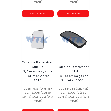
Import)
Import)
Ver Detalhes
Ver Detalhes
Espelho Retrovisor
Sup Le
Espelho Retrovisor
S/Desembaçador
Inf Ld
Sprinter Antes
C/Desembaçador
2010
Sprinter 2014…
0028111633 (Original)
0028114033 (Original)
60.7.2.008 (Código
60.7.2.009 (Código
Confia) C02-0012 (Wtk
Confia) C02-0013 (Wtk
Import)
Import)