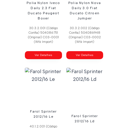
Polia Nylon Iveco
Polia Nylon Nova
Daily 2.3 Fiat
Daily 3.0 Fiat
Ducato Peugeot
Ducato Citroen
Boxer
Jumper
30.3.2.001 (Código
30.3.2.002 (Código
Confia) 504086751
Confia) 504086948
(Original) C03-0001
(Original) C03-0002
(Wtk Import)
(Wtk Import)
Ver Detalhes
Ver Detalhes
Farol Sprinter
Farol Sprinter
2012/16 Le
2012/16 Ld
40.1.2.001 (Código