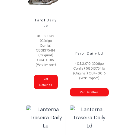
Farol Daily
Le
40.1.2.009
(Código
Confia)
5801375414
Farol Daily Ld
(Original)
C04-0015
40.1.2.010 (Código
(Wtk Import)
Confia) 5801375416
(Original) C04-0016
(Wtk Import)
Ver
Detalhes
Ver Detalhes