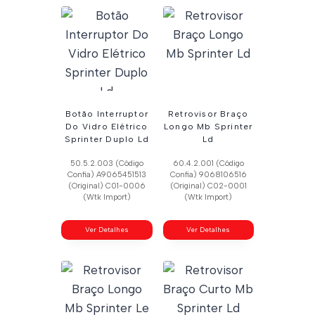
Botão Interruptor
Retrovisor Braço
Do Vidro Elétrico
Longo Mb Sprinter
Sprinter Duplo Ld
Ld
50.5.2.003 (Código
60.4.2.001 (Código
Confia) A9065451513
Confia) 9068106516
(Original) C01-0006
(Original) C02-0001
(Wtk Import)
(Wtk Import)
Ver Detalhes
Ver Detalhes