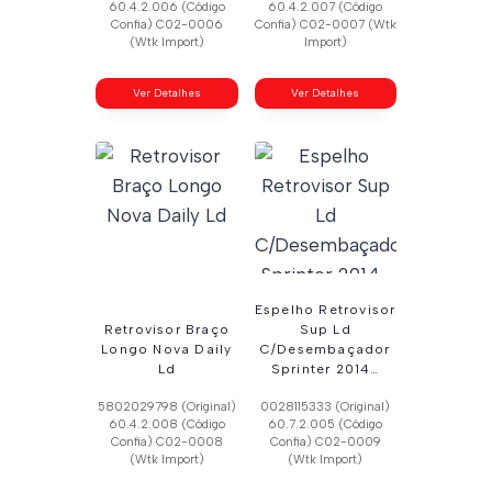
60.4.2.006 (Código
60.4.2.007 (Código
Confia) C02-0006
Confia) C02-0007 (Wtk
(Wtk Import)
Import)
Ver Detalhes
Ver Detalhes
Espelho Retrovisor
Retrovisor Braço
Sup Ld
Longo Nova Daily
C/Desembaçador
Ld
Sprinter 2014…
5802029798 (Original)
0028115333 (Original)
60.4.2.008 (Código
60.7.2.005 (Código
Confia) C02-0008
Confia) C02-0009
(Wtk Import)
(Wtk Import)