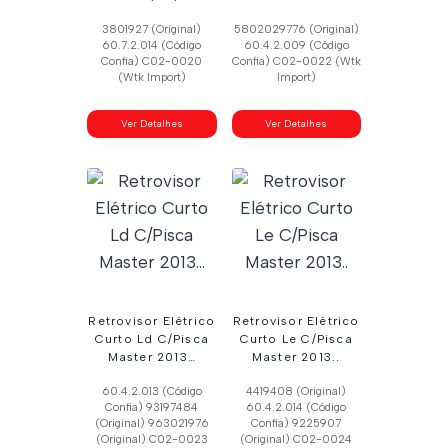
3801927 (Original)
5802029776 (Original)
60.7.2.014 (Código
60.4.2.009 (Código
Confia) C02-0020
Confia) C02-0022 (Wtk
(Wtk Import)
Import)
Ver Detalhes
Ver Detalhes
Retrovisor Elétrico
Retrovisor Elétrico
Curto Ld C/Pisca
Curto Le C/Pisca
Master 2013…
Master 2013..
60.4.2.013 (Código
4419408 (Original)
Confia) 93197484
60.4.2.014 (Código
(Original) 963021976
Confia) 9225907
(Original) C02-0023
(Original) C02-0024