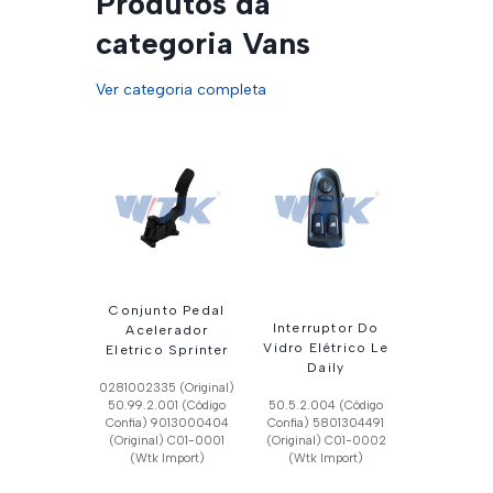
Produtos da
categoria Vans
Ver categoria completa
Conjunto Pedal
Interruptor Do
Acelerador
Vidro Elétrico Le
Eletrico Sprinter
Daily
0281002335 (Original)
50.99.2.001 (Código
50.5.2.004 (Código
Confia) 9013000404
Confia) 5801304491
(Original) C01-0001
(Original) C01-0002
(Wtk Import)
(Wtk Import)