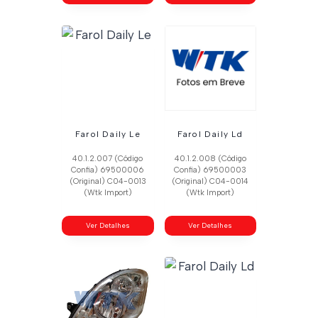
Farol Daily Le
Farol Daily Ld
40.1.2.007 (Código
40.1.2.008 (Código
Confia) 69500006
Confia) 69500003
(Original) C04-0013
(Original) C04-0014
(Wtk Import)
(Wtk Import)
Ver Detalhes
Ver Detalhes