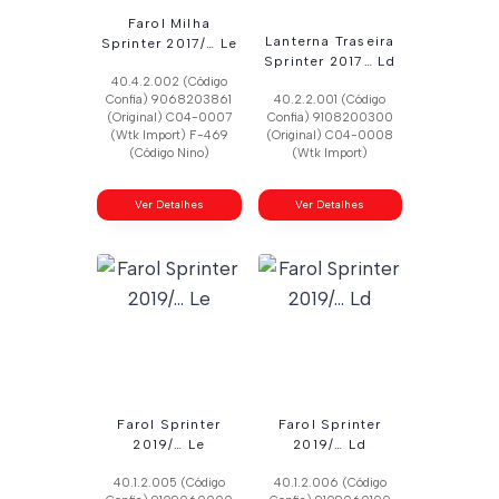
Farol Milha
Lanterna Traseira
Sprinter 2017/… Le
Sprinter 2017… Ld
40.4.2.002 (Código
Confia) 9068203861
40.2.2.001 (Código
(Original) C04-0007
Confia) 9108200300
(Wtk Import) F-469
(Original) C04-0008
(Código Nino)
(Wtk Import)
Ver Detalhes
Ver Detalhes
Farol Sprinter
Farol Sprinter
2019/… Le
2019/… Ld
40.1.2.005 (Código
40.1.2.006 (Código