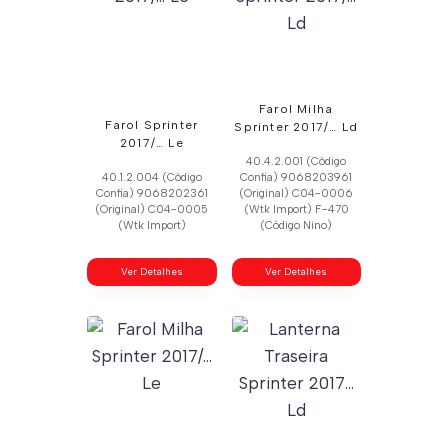
Farol Milha
Farol Sprinter
Sprinter 2017/… Ld
2017/… Le
40.4.2.001 (Código
40.1.2.004 (Código
Confia) 9068203961
Confia) 9068202361
(Original) C04-0006
(Original) C04-0005
(Wtk Import) F-470
(Wtk Import)
(Código Nino)
Ver Detalhes
Ver Detalhes