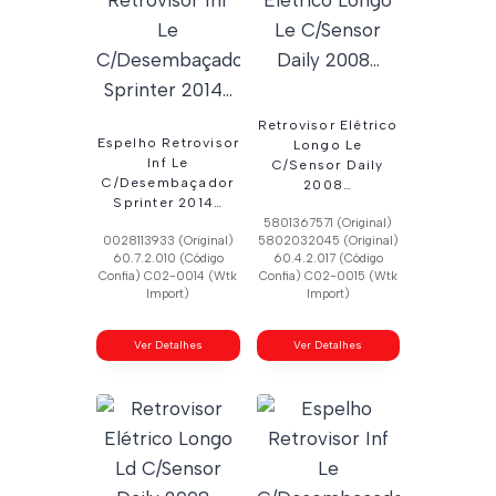
Retrovisor Elétrico
Espelho Retrovisor
Longo Le
Inf Le
C/Sensor Daily
C/Desembaçador
2008…
Sprinter 2014…
5801367571 (Original)
0028113933 (Original)
5802032045 (Original)
60.7.2.010 (Código
60.4.2.017 (Código
Confia) C02-0014 (Wtk
Confia) C02-0015 (Wtk
Import)
Import)
Ver Detalhes
Ver Detalhes