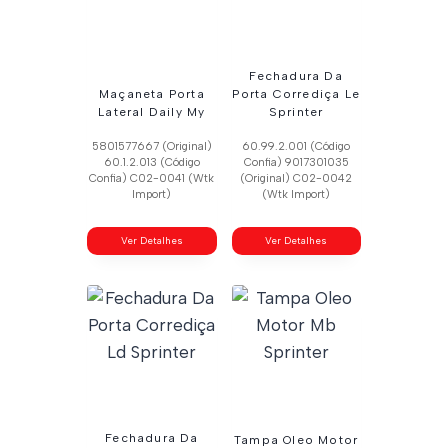
Fechadura Da
Maçaneta Porta
Porta Corrediça Le
Lateral Daily My
Sprinter
5801577667 (Original)
60.99.2.001 (Código
60.1.2.013 (Código
Confia) 9017301035
Confia) C02-0041 (Wtk
(Original) C02-0042
Import)
(Wtk Import)
Ver Detalhes
Ver Detalhes
Fechadura Da
Tampa Oleo Motor