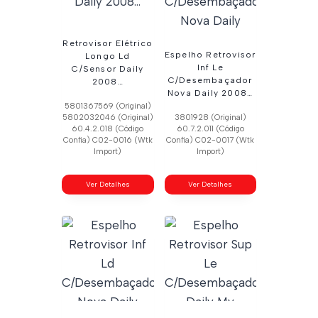
Retrovisor Elétrico
Espelho Retrovisor
Longo Ld
Inf Le
C/Sensor Daily
C/Desembaçador
2008…
Nova Daily 2008…
5801367569 (Original)
5802032046 (Original)
3801928 (Original)
60.4.2.018 (Código
60.7.2.011 (Código
Confia) C02-0016 (Wtk
Confia) C02-0017 (Wtk
Import)
Import)
Ver Detalhes
Ver Detalhes