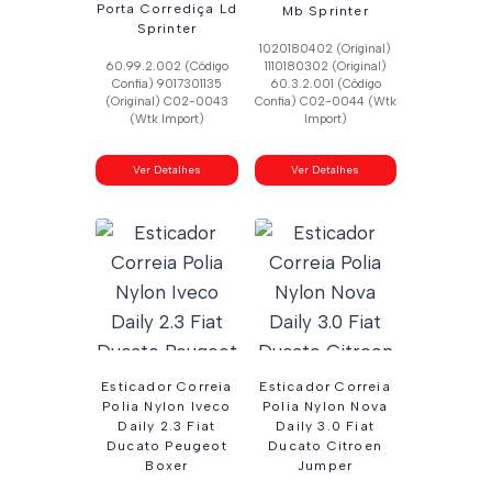
Porta Corrediça Ld
Mb Sprinter
Sprinter
1020180402 (Original)
60.99.2.002 (Código
1110180302 (Original)
Confia) 9017301135
60.3.2.001 (Código
(Original) C02-0043
Confia) C02-0044 (Wtk
(Wtk Import)
Import)
Ver Detalhes
Ver Detalhes
Esticador Correia
Esticador Correia
Polia Nylon Iveco
Polia Nylon Nova
Daily 2.3 Fiat
Daily 3.0 Fiat
Ducato Peugeot
Ducato Citroen
Boxer
Jumper