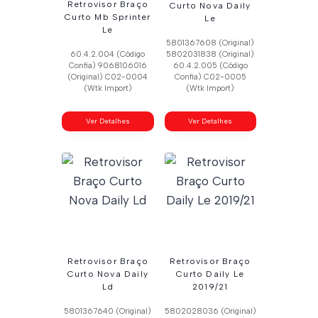
Retrovisor Braço
Curto Nova Daily
Curto Mb Sprinter
Le
Le
5801367608 (Original)
60.4.2.004 (Código
5802031838 (Original)
Confia) 9068106016
60.4.2.005 (Código
(Original) C02-0004
Confia) C02-0005
(Wtk Import)
(Wtk Import)
Ver Detalhes
Ver Detalhes
Retrovisor Braço
Retrovisor Braço
Curto Nova Daily
Curto Daily Le
Ld
2019/21
5801367640 (Original)
5802028036 (Original)