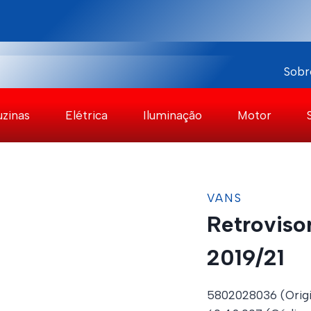
Sobr
uzinas
Elétrica
Iluminação
Motor
VANS
Retroviso
2019/21
5802028036 (Origi