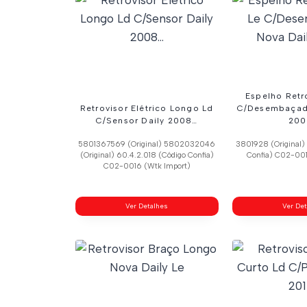
Espelho Retro
Retrovisor Elétrico Longo Ld
C/Desembaçado
C/Sensor Daily 2008…
200
5801367569 (Original) 5802032046
3801928 (Original) 
(Original) 60.4.2.018 (Código Confia)
Confia) C02-001
C02-0016 (Wtk Import)
Ver Detalhes
Ver De