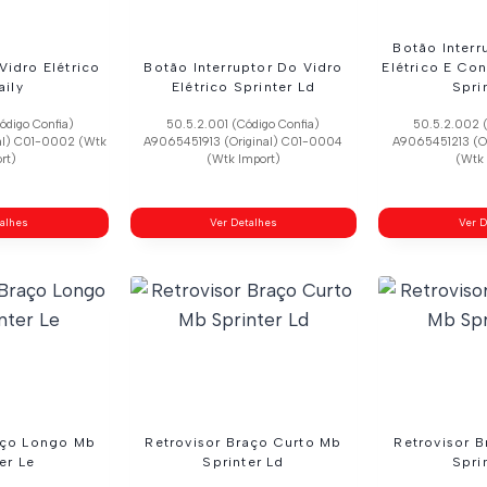
Botão Interr
Vidro Elétrico
Botão Interruptor Do Vidro
Elétrico E Con
aily
Elétrico Sprinter Ld
Spri
ódigo Confia)
50.5.2.001 (Código Confia)
50.5.2.002 (
al) C01-0002 (Wtk
A9065451913 (Original) C01-0004
A9065451213 (O
rt)
(Wtk Import)
(Wtk 
talhes
Ver Detalhes
Ver D
aço Longo Mb
Retrovisor Braço Curto Mb
Retrovisor 
er Le
Sprinter Ld
Spri