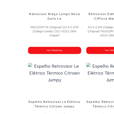
Retrovisor Braço Longo Nova
Retrovisor Elé
Daily Le
C/Pisca Ma
5802029776 (Original) 60.4.2.009
60.4.2.013 (Código
(Código Confia) C02-0022 (Wtk
(Original) 9630219
Import)
0023 (Wtk
Ver Detalhes
Ver De
Espelho Retrovisor Le Elétrico
Espelho Retrovi
Térmico Citroen Jumpy
Térmico Cit