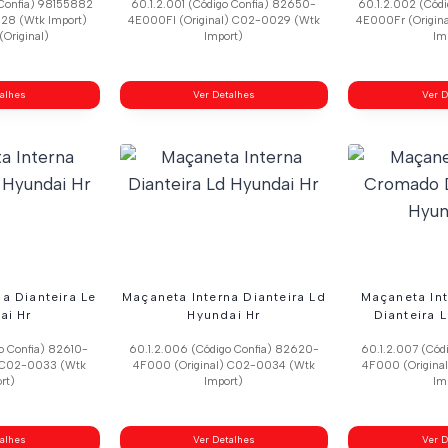
 Confia) 98155882
60.1.2.001 (Código Confia) 82650-
60.1.2.002 (Cód
028 (Wtk Import)
4E000Fl (Original) C02-0029 (Wtk
4E000Fr (Origin
Original)
Import)
Im
talhes
Ver Detalhes
Ver D
a Dianteira Le
Maçaneta Interna Dianteira Ld
Maçaneta In
ai Hr
Hyundai Hr
Dianteira 
o Confia) 82610-
60.1.2.006 (Código Confia) 82620-
60.1.2.007 (Cód
) C02-0033 (Wtk
4F000 (Original) C02-0034 (Wtk
4F000 (Origina
rt)
Import)
Im
talhes
Ver Detalhes
Ver D