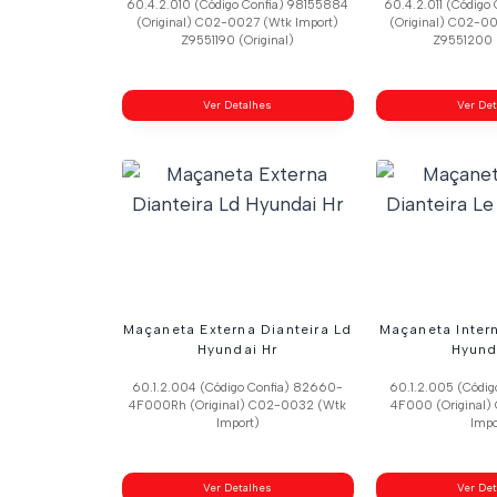
60.4.2.010 (Código Confia) 98155884
60.4.2.011 (Código
(Original) C02-0027 (Wtk Import)
(Original) C02-0
Z9551190 (Original)
Z9551200 (
Ver Detalhes
Ver De
Maçaneta Externa Dianteira Ld
Maçaneta Intern
Hyundai Hr
Hyund
60.1.2.004 (Código Confia) 82660-
60.1.2.005 (Códig
4F000Rh (Original) C02-0032 (Wtk
4F000 (Original
Import)
Impo
Ver Detalhes
Ver De