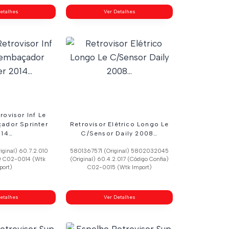
etalhes
Ver Detalhes
rovisor Inf Le
ador Sprinter
Retrovisor Elétrico Longo Le
014…
C/Sensor Daily 2008…
ginal) 60.7.2.010
5801367571 (Original) 5802032045
a) C02-0014 (Wtk
(Original) 60.4.2.017 (Código Confia)
port)
C02-0015 (Wtk Import)
etalhes
Ver Detalhes