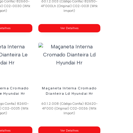
igo Confia) 82660-
60.1.2.003 (Código Confia) 82650-
al) C02-0030 (Wtk
4F000Lh (Original) C02-0031 (Wtk
port)
Import)
etalhes
Ver Detalhes
terna Cromado
Maçaneta Interna Cromado
Le Hyundai Hr
Dianteira Ld Hyundai Hr
igo Confia) 82610-
60.1.2.008 (Código Confia) 82620-
l) C02-0035 (Wtk
4F000 (Original) C02-0036 (Wtk
port)
Import)
etalhes
Ver Detalhes