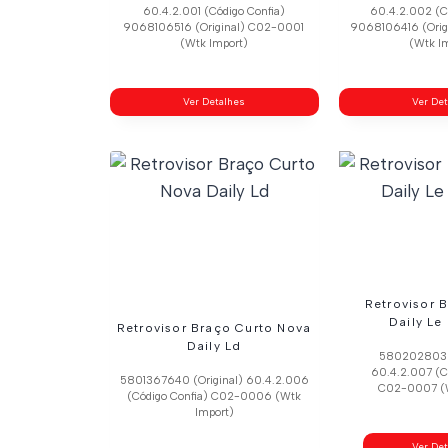
60.4.2.001 (Código Confia)
60.4.2.002 (C
9068106516 (Original) C02-0001
9068106416 (Ori
(Wtk Import)
(Wtk I
Ver Detalhes
Ver De
Retrovisor 
Daily Le
Retrovisor Braço Curto Nova
Daily Ld
5802028036 
60.4.2.007 (C
5801367640 (Original) 60.4.2.006
C02-0007 (W
(Código Confia) C02-0006 (Wtk
Import)
Ver De