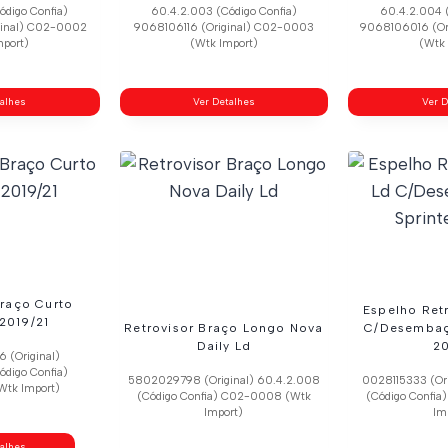
ódigo Confia)
60.4.2.003 (Código Confia)
60.4.2.004 (
ginal) C02-0002
9068106116 (Original) C02-0003
9068106016 (Or
mport)
(Wtk Import)
(Wtk 
talhes
Ver Detalhes
Ver D
Braço Curto
Espelho Ret
 2019/21
Retrovisor Braço Longo Nova
C/Desembaç
Daily Ld
2
(Original)
ódigo Confia)
5802029798 (Original) 60.4.2.008
0028115333 (Ori
tk Import)
(Código Confia) C02-0008 (Wtk
(Código Confi
Import)
Im
talhes