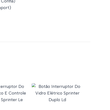
 Confia)
port)