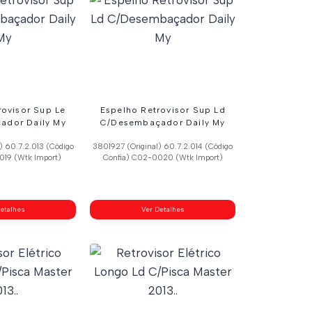
rovisor Sup Le
Espelho Retrovisor Sup Ld
ador Daily My
C/Desembaçador Daily My
) 60.7.2.013 (Código
3801927 (Original) 60.7.2.014 (Código
019 (Wtk Import)
Confia) C02-0020 (Wtk Import)
etalhes
Ver Detalhes