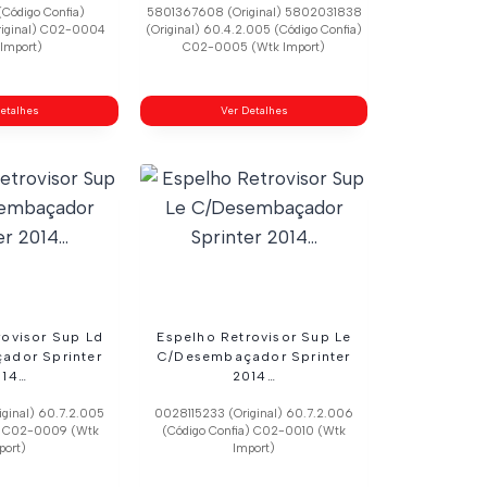
Código Confia)
5801367608 (Original) 5802031838
iginal) C02-0004
(Original) 60.4.2.005 (Código Confia)
Import)
C02-0005 (Wtk Import)
etalhes
Ver Detalhes
rovisor Sup Ld
Espelho Retrovisor Sup Le
ador Sprinter
C/Desembaçador Sprinter
014…
2014…
ginal) 60.7.2.005
0028115233 (Original) 60.7.2.006
a) C02-0009 (Wtk
(Código Confia) C02-0010 (Wtk
port)
Import)