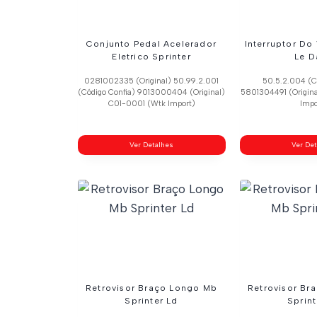
Conjunto Pedal Acelerador
Interruptor Do 
Eletrico Sprinter
Le D
0281002335 (Original) 50.99.2.001
50.5.2.004 (C
(Código Confia) 9013000404 (Original)
5801304491 (Origin
C01-0001 (Wtk Import)
Impo
Ver Detalhes
Ver De
Retrovisor Braço Longo Mb
Retrovisor Br
Sprinter Ld
Sprint