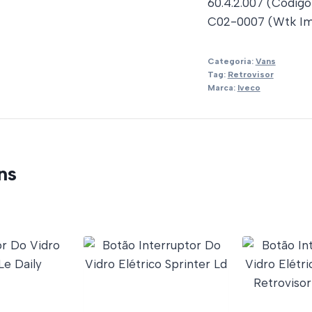
60.4.2.007 (Código
C02-0007 (Wtk Im
Categoria:
Vans
Tag:
Retrovisor
Marca:
Iveco
ns