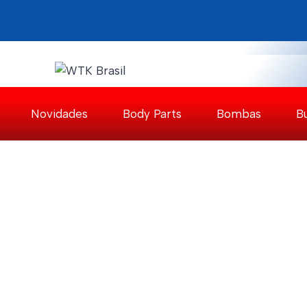
Pular
para
o
Conteúdo
Novidades
Body Parts
Bombas
B