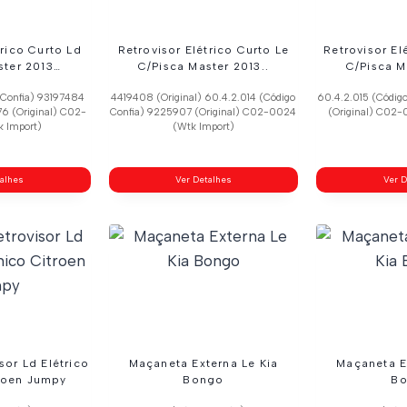
trico Curto Ld
Retrovisor Elétrico Curto Le
Retrovisor El
ster 2013…
C/Pisca Master 2013..
C/Pisca M
 Confia) 93197484
4419408 (Original) 60.4.2.014 (Código
60.4.2.015 (Códig
76 (Original) C02-
Confia) 9225907 (Original) C02-0024
(Original) C02-
 Import)
(Wtk Import)
talhes
Ver Detalhes
Ver D
sor Ld Elétrico
Maçaneta Externa Le Kia
Maçaneta E
roen Jumpy
Bongo
B