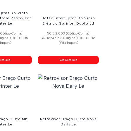
uptor Do Vidro
trole Retrovisor
Botão Interruptor Do Vidro
nter Le
Elétrico Sprinter Duplo Ld
Código Confia)
50.5.2.003 (Código Confia)
riginal) C01-0005
A9065451513 (Original) C01-0006
Import)
(Wtk Import)
etalhes
Ver Detalhes
Braço Curto Mb
Retrovisor Braço Curto Nova
nter Le
Daily Le