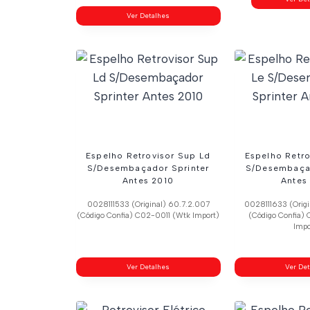
Ver Detalhes
Espelho Retrovisor Sup Ld
Espelho Retro
S/Desembaçador Sprinter
S/Desembaçad
Antes 2010
Antes
0028111533 (Original) 60.7.2.007
0028111633 (Orig
(Código Confia) C02-0011 (Wtk Import)
(Código Confia)
Impo
Ver Detalhes
Ver De