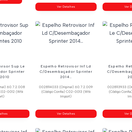
Ver Detalhes
Ver D
visor Sup Le
Espelho Retrovisor Inf Ld
Espelho Ret
or Sprinter
C/Desembaçador Sprinter
C/Desembaç
 2010
2014…
2
inal) 60.7.2.008
0028114033 (Original) 60.7.2.009
0028113933 (Ori
 C02-0012 (Wtk
(Código Confia) C02-0013 (Wtk
(Código Confi
rt)
Import)
Im
talhes
Ver Detalhes
Ver D