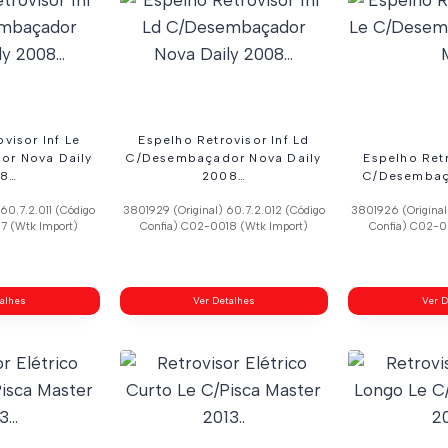
visor Inf Le
Espelho Retrovisor Inf Ld
r Nova Daily
C/Desembaçador Nova Daily
Espelho Ret
8…
2008…
C/Desembaç
60.7.2.011 (Código
3801929 (Original) 60.7.2.012 (Código
3801926 (Original
7 (Wtk Import)
Confia) C02-0018 (Wtk Import)
Confia) C02-0
talhes
Ver Detalhes
Ver D