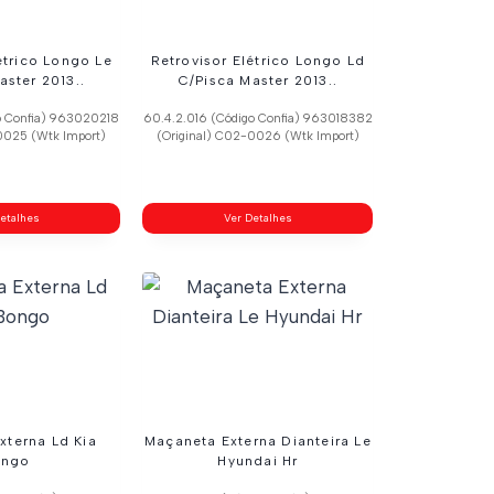
étrico Longo Le
Retrovisor Elétrico Longo Ld
aster 2013..
C/Pisca Master 2013..
o Confia) 963020218
60.4.2.016 (Código Confia) 963018382
0025 (Wtk Import)
(Original) C02-0026 (Wtk Import)
etalhes
Ver Detalhes
xterna Ld Kia
Maçaneta Externa Dianteira Le
ongo
Hyundai Hr