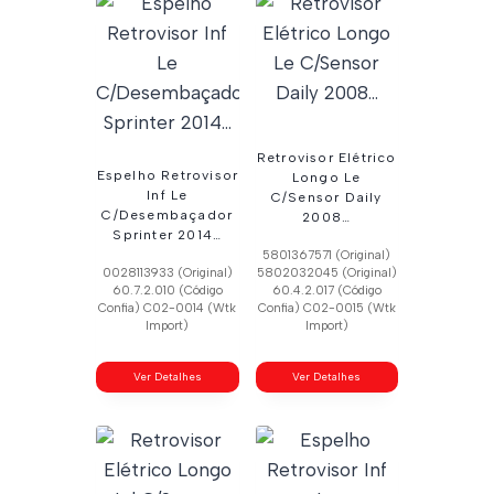
Retrovisor Elétrico
Espelho Retrovisor
Longo Le
Inf Le
C/Sensor Daily
C/Desembaçador
2008…
Sprinter 2014…
5801367571 (Original)
0028113933 (Original)
5802032045 (Original)
60.7.2.010 (Código
60.4.2.017 (Código
Confia) C02-0014 (Wtk
Confia) C02-0015 (Wtk
Import)
Import)
Ver Detalhes
Ver Detalhes