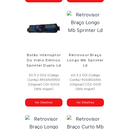
Botão Interruptor
Retrovisor Braço
Do Vidro Elétrico
Longo Mb Sprinter
Sprinter Duplo Ld
Ld
50.5.2.003 (Código
60.4.2.001 (Código
Confia) A9065451513
Confia) 9068106516
(Original) C01-0006
(Original) C02-0001
(Wtk Import)
(Wtk Import)
Ver Detalhes
Ver Detalhes