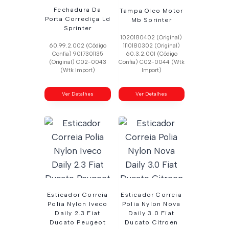
Fechadura Da
Tampa Oleo Motor
Porta Corrediça Ld
Mb Sprinter
Sprinter
1020180402 (Original)
60.99.2.002 (Código
1110180302 (Original)
Confia) 9017301135
60.3.2.001 (Código
(Original) C02-0043
Confia) C02-0044 (Wtk
(Wtk Import)
Import)
Ver Detalhes
Ver Detalhes
Esticador Correia
Esticador Correia
Polia Nylon Iveco
Polia Nylon Nova
Daily 2.3 Fiat
Daily 3.0 Fiat
Ducato Peugeot
Ducato Citroen