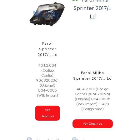
Farol
Sprinter
2017/… Le
40.1.2.004
(Código
Farol Milha
Confia)
Sprinter 2017/… Ld
9068202361
(Original)
40.4.2.001 (Código
C04-0005
Confia) 9068203961
(Wtk Import)
(Original) C04-0006
(Wtk Import) F-470
(Código Nino)
Ver
Detalhes
Ver Detalhes