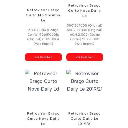
Retrovisor Braço
Retrovisor Braço
Curto Nova Daily
Curto Mb Sprinter
Le
Le
5801367608 (Original)
60.4.2.004 (Código
5802031838 (Original)
Confia) 9068106016
60.4.2.005 (Código
(Original) C02-0004
Confia) C02-0005
(Wtk Import)
(Wtk Import)
Ver Detalhes
Ver Detalhes
Retrovisor Braço
Retrovisor Braço
Curto Nova Daily
Curto Daily Le
Ld
2019/21