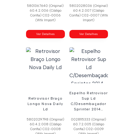
5801367640 (Original)
5802028036 (Original)
60.4.2.006 (Código
60.4.2.007 (Código
Confia) C02-0006
Confia) C02-0007 (Wtk
(Wtk Import)
Import)
Ver Detalhes
Ver Detalhes
Espelho Retrovisor
Retrovisor Braço
Sup Ld
Longo Nova Daily
C/Desembaçador
Ld
Sprinter 2014…
5802029798 (Original)
0028115333 (Original)
60.4.2.008 (Código
60.7.2.005 (Código
Confia) C02-0008
Confia) C02-0009
(Wtk Import)
(Wtk Import)