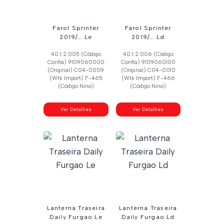
Farol Sprinter
Farol Sprinter
2019/… Le
2019/… Ld
40.1.2.005 (Código
40.1.2.006 (Código
Confia) 9109060000
Confia) 9109060100
(Original) C04-0009
(Original) C04-0010
(Wtk Import) F-465
(Wtk Import) F-466
(Código Nino)
(Código Nino)
Ver Detalhes
Ver Detalhes
Lanterna Traseira
Lanterna Traseira
Daily Furgao Le
Daily Furgao Ld