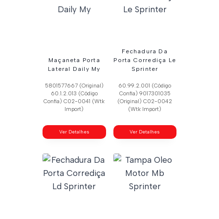
Fechadura Da
Maçaneta Porta
Porta Corrediça Le
Lateral Daily My
Sprinter
5801577667 (Original)
60.99.2.001 (Código
60.1.2.013 (Código
Confia) 9017301035
Confia) C02-0041 (Wtk
(Original) C02-0042
Import)
(Wtk Import)
Ver Detalhes
Ver Detalhes