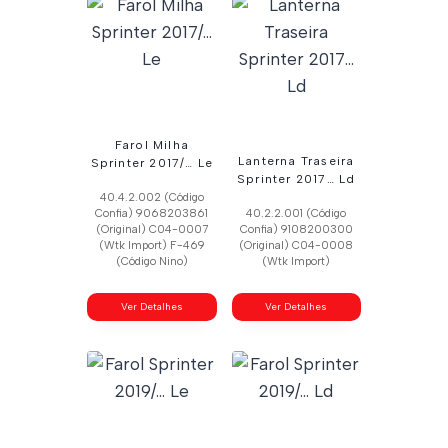
Farol Milha
Lanterna Traseira
Sprinter 2017/… Le
Sprinter 2017… Ld
40.4.2.002 (Código
Confia) 9068203861
40.2.2.001 (Código
(Original) C04-0007
Confia) 9108200300
(Wtk Import) F-469
(Original) C04-0008
(Código Nino)
(Wtk Import)
Ver Detalhes
Ver Detalhes