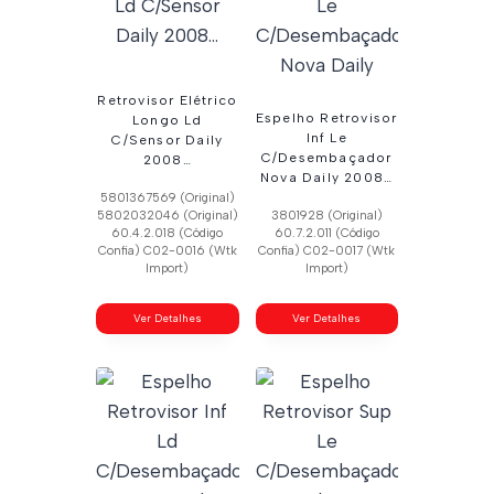
Retrovisor Elétrico
Espelho Retrovisor
Longo Ld
Inf Le
C/Sensor Daily
C/Desembaçador
2008…
Nova Daily 2008…
5801367569 (Original)
5802032046 (Original)
3801928 (Original)
60.4.2.018 (Código
60.7.2.011 (Código
Confia) C02-0016 (Wtk
Confia) C02-0017 (Wtk
Import)
Import)
Ver Detalhes
Ver Detalhes