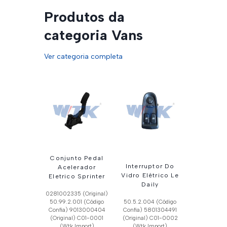
Produtos da
categoria Vans
Ver categoria completa
Conjunto Pedal
Interruptor Do
Acelerador
Vidro Elétrico Le
Eletrico Sprinter
Daily
0281002335 (Original)
50.99.2.001 (Código
50.5.2.004 (Código
Confia) 9013000404
Confia) 5801304491
(Original) C01-0001
(Original) C01-0002
(Wtk Import)
(Wtk Import)