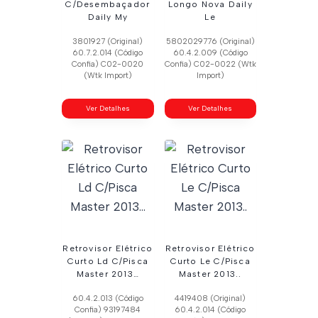
C/Desembaçador
Longo Nova Daily
Daily My
Le
3801927 (Original)
5802029776 (Original)
60.7.2.014 (Código
60.4.2.009 (Código
Confia) C02-0020
Confia) C02-0022 (Wtk
(Wtk Import)
Import)
Ver Detalhes
Ver Detalhes
Retrovisor Elétrico
Retrovisor Elétrico
Curto Ld C/Pisca
Curto Le C/Pisca
Master 2013…
Master 2013..
60.4.2.013 (Código
4419408 (Original)
Confia) 93197484
60.4.2.014 (Código