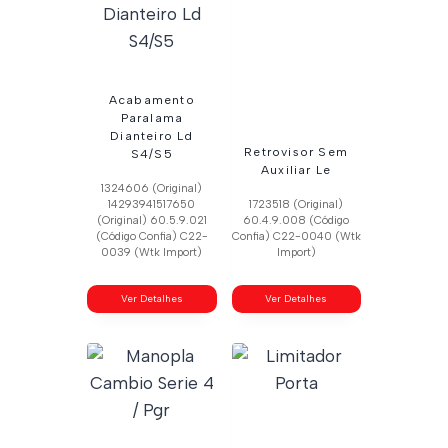
Acabamento
Paralama
Dianteiro Ld
Retrovisor Sem
S4/S5
Auxiliar Le
1324606 (Original)
14293941517650
1723518 (Original)
(Original) 60.5.9.021
60.4.9.008 (Código
(Código Confia) C22-
Confia) C22-0040 (Wtk
0039 (Wtk Import)
Import)
Ver Detalhes
Ver Detalhes