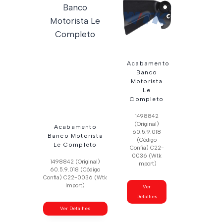
Acabamento
Banco
Motorista
Le
Completo
1498842
(Original)
Acabamento
60.5.9.018
Banco Motorista
(Código
Le Completo
Confia) C22-
0036 (Wtk
1498842 (Original)
Import)
60.5.9.018 (Código
Confia) C22-0036 (Wtk
Import)
Ver
Detalhes
Ver Detalhes