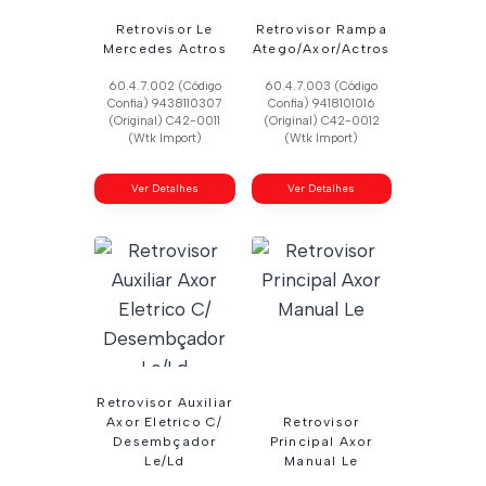
Retrovisor Le
Retrovisor Rampa
Mercedes Actros
Atego/Axor/Actros
60.4.7.002 (Código
60.4.7.003 (Código
Confia) 9438110307
Confia) 9418101016
(Original) C42-0011
(Original) C42-0012
(Wtk Import)
(Wtk Import)
Ver Detalhes
Ver Detalhes
Retrovisor Auxiliar
Axor Eletrico C/
Retrovisor
Desembçador
Principal Axor
Le/Ld
Manual Le