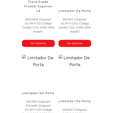
Trava Grade
Frontal Superior
Ld
Limitador De Porta
1800468 (Original)
356942 (Original)
60.99.9.013 (Código
60.99.9.002 (Código
Confia) C22-0053 (Wtk
Confia) C22-0054 (Wtk
Import)
Import)
Ver Detalhes
Ver Detalhes
Limitador De Porta
Limitador De Porta
1857591 (Original)
1930649 (Original)
60.99.9.001 (Código
2045107 (Original)