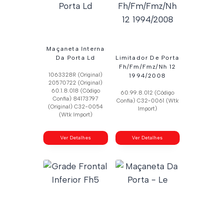
Maçaneta Interna
Da Porta Ld
Limitador De Porta
Fh/Fm/Fmz/Nh 12
1063328R (Original)
1994/2008
20570722 (Original)
60.1.8.018 (Código
60.99.8.012 (Código
Confia) 84173797
Confia) C32-0061 (Wtk
(Original) C32-0054
Import)
(Wtk Import)
Ver Detalhes
Ver Detalhes