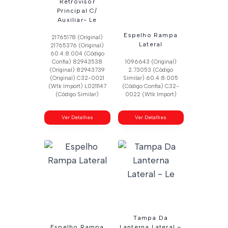
Retrovisor
Principal C/
Auxiliar- Le
Espelho Rampa
21765178 (Original)
Lateral
21765376 (Original)
60.4.8.004 (Código
Confia) 82943538
1096643 (Original)
(Original) 82943739
2.73053 (Código
(Original) C32-0021
Similar) 60.4.8.005
(Wtk Import) L0211147
(Código Confia) C32-
(Código Similar)
0022 (Wtk Import)
Ver Detalhes
Ver Detalhes
Tampa Da
Espelho Rampa
Lanterna Lateral –