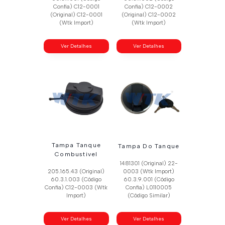
Confia) C12-0001
Confia) C12-0002
(Original) C12-0001
(Original) C12-0002
(Wtk Import)
(Wtk Import)
Ver Detalhes
Ver Detalhes
Tampa Tanque
Tampa Do Tanque
Combustivel
1481301 (Original) 22-
205.165.43 (Original)
0003 (Wtk Import)
60.3.1.003 (Código
60.3.9.001 (Código
Confia) C12-0003 (Wtk
Confia) L0110005
Import)
(Código Similar)
Ver Detalhes
Ver Detalhes