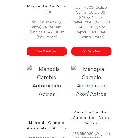
Maçaneta Da Porta
60.1.7.003 (Código
– Ld
Confia) 60.2.7.001
(Código Confia)
60.1.7.002 (Código
9415400545 (Original)
Confia) 9417600458
C42-0003 (Wtk
(Original) C42-0002
Import) L0307040
(Wtk Import)
(Código Similar)
Ver Detalhes
Ver Detalhes
Manopla Cambio
Automatico Axor/
Manopla Cambio
Actros
Automatico Actros
4331550030 (Original)