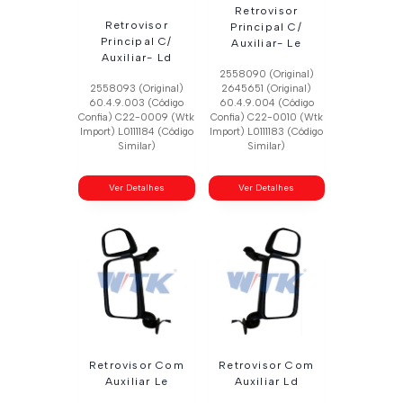
Retrovisor
Retrovisor
Principal C/
Principal C/
Auxiliar- Le
Auxiliar- Ld
2558090 (Original)
2558093 (Original)
2645651 (Original)
60.4.9.003 (Código
60.4.9.004 (Código
Confia) C22-0009 (Wtk
Confia) C22-0010 (Wtk
Import) L0111184 (Código
Import) L0111183 (Código
Similar)
Similar)
Ver Detalhes
Ver Detalhes
Retrovisor Com
Retrovisor Com
Auxiliar Le
Auxiliar Ld