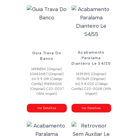
Acabamento
Guia Trava Do
Paralama
Banco
Dianteiro Le S4/S5
1498854 (Original)
20443687 (Original)
1429393 (Original)
60.5.9.019 (Código
1517649 (Original)
Confia) 914516004
60.5.9.020 (Código
(Original) C22-0037
Confia) C22-0038 (Wtk
(Wtk Import)
Import)
Ver Detalhes
Ver Detalhes