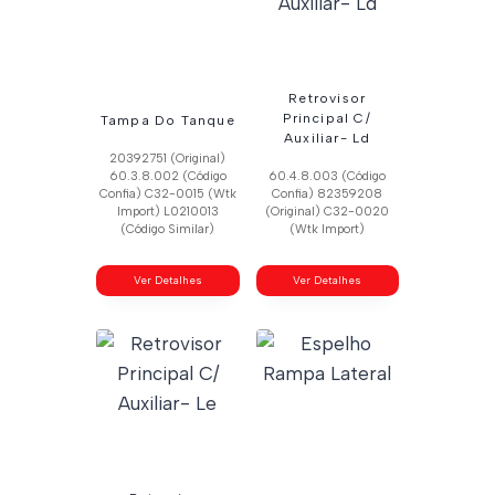
Retrovisor
Principal C/
Tampa Do Tanque
Auxiliar- Ld
20392751 (Original)
60.3.8.002 (Código
60.4.8.003 (Código
Confia) C32-0015 (Wtk
Confia) 82359208
Import) L0210013
(Original) C32-0020
(Código Similar)
(Wtk Import)
Ver Detalhes
Ver Detalhes