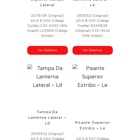
Lateral
Le
20716739 (Original)
21535521 (Original)
60.4.8.006 (Código
60.5.8.005 (Código
Confia) C32-0023 (Wtk
Confia) 82441538
Import) L0211145 (Código
(Original) C32-0032
Similar)
(Wtk Import)
Ver Detalhes
Ver Detalhes
Tampa Da
Lanterna Lateral –
Pisante Superior
Ld
Estribo – Le
21535522 (Original)
60.5.8.006 (Código
60.5.8.007 (Código