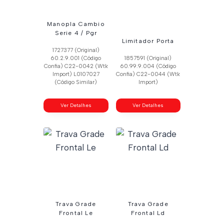
Manopla Cambio
Serie 4 / Pgr
Limitador Porta
1727377 (Original)
60.2.9.001 (Código
1857591 (Original)
Confia) C22-0042 (Wtk
60.99.9.004 (Código
Import) L0107027
Confia) C22-0044 (Wtk
(Código Similar)
Import)
Ver Detalhes
Ver Detalhes
Trava Grade
Trava Grade
Frontal Le
Frontal Ld