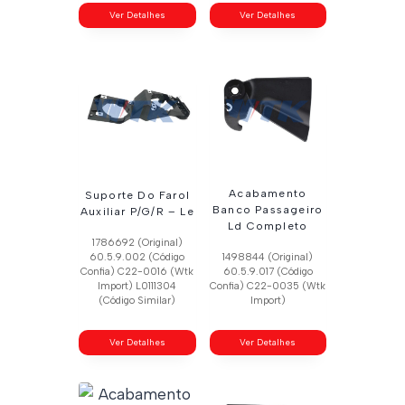
Ver Detalhes
Ver Detalhes
Acabamento
Suporte Do Farol
Banco Passageiro
Auxiliar P/G/R – Le
Ld Completo
1786692 (Original)
60.5.9.002 (Código
1498844 (Original)
Confia) C22-0016 (Wtk
60.5.9.017 (Código
Import) L0111304
Confia) C22-0035 (Wtk
(Código Similar)
Import)
Ver Detalhes
Ver Detalhes