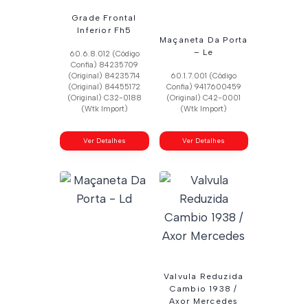
Grade Frontal
Inferior Fh5
Maçaneta Da Porta
– Le
60.6.8.012 (Código
Confia) 84235709
(Original) 84235714
60.1.7.001 (Código
(Original) 84455172
Confia) 9417600459
(Original) C32-0188
(Original) C42-0001
(Wtk Import)
(Wtk Import)
Ver Detalhes
Ver Detalhes
Valvula Reduzida
Cambio 1938 /
Axor Mercedes