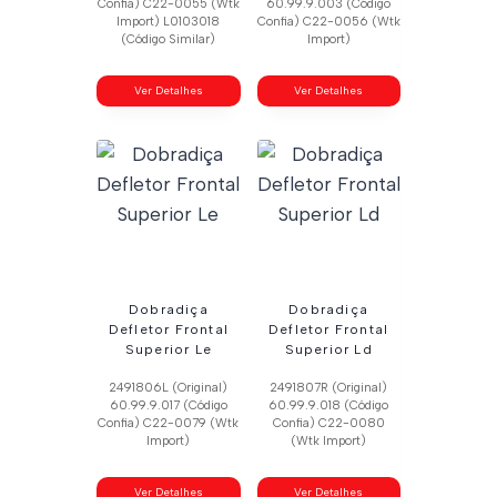
Confia) C22-0055 (Wtk
60.99.9.003 (Código
Import) L0103018
Confia) C22-0056 (Wtk
(Código Similar)
Import)
Ver Detalhes
Ver Detalhes
Dobradiça
Dobradiça
Defletor Frontal
Defletor Frontal
Superior Le
Superior Ld
2491806L (Original)
2491807R (Original)
60.99.9.017 (Código
60.99.9.018 (Código
Confia) C22-0079 (Wtk
Confia) C22-0080
Import)
(Wtk Import)
Ver Detalhes
Ver Detalhes