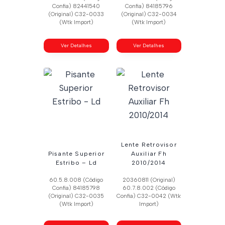
Confia) 82441540
Confia) 84185796
(Original) C32-0033
(Original) C32-0034
(Wtk Import)
(Wtk Import)
Ver Detalhes
Ver Detalhes
Lente Retrovisor
Pisante Superior
Auxiliar Fh
Estribo – Ld
2010/2014
60.5.8.008 (Código
20360811 (Original)
Confia) 84185798
60.7.8.002 (Código
(Original) C32-0035
Confia) C32-0042 (Wtk
(Wtk Import)
Import)