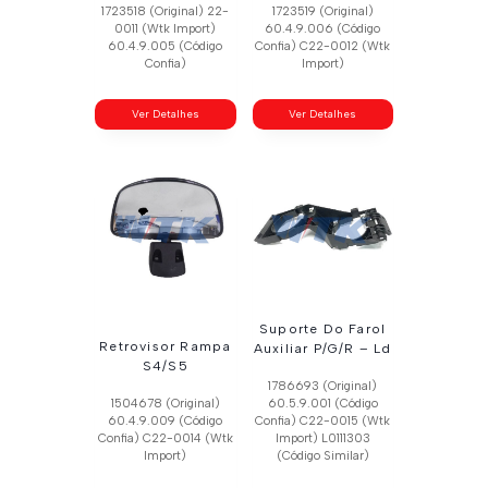
1723518 (Original) 22-
1723519 (Original)
0011 (Wtk Import)
60.4.9.006 (Código
60.4.9.005 (Código
Confia) C22-0012 (Wtk
Confia)
Import)
Ver Detalhes
Ver Detalhes
Suporte Do Farol
Retrovisor Rampa
Auxiliar P/G/R – Ld
S4/S5
1786693 (Original)
1504678 (Original)
60.5.9.001 (Código
60.4.9.009 (Código
Confia) C22-0015 (Wtk
Confia) C22-0014 (Wtk
Import) L0111303
Import)
(Código Similar)