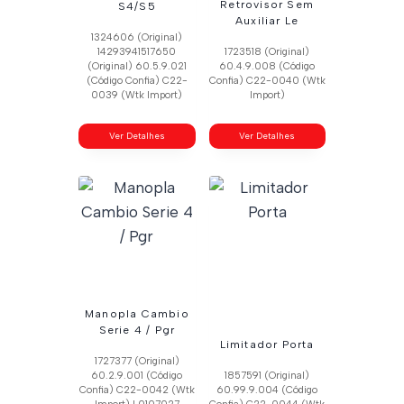
Retrovisor Sem
S4/S5
Auxiliar Le
1324606 (Original)
14293941517650
1723518 (Original)
(Original) 60.5.9.021
60.4.9.008 (Código
(Código Confia) C22-
Confia) C22-0040 (Wtk
0039 (Wtk Import)
Import)
Ver Detalhes
Ver Detalhes
Manopla Cambio
Serie 4 / Pgr
Limitador Porta
1727377 (Original)
60.2.9.001 (Código
1857591 (Original)
Confia) C22-0042 (Wtk
60.99.9.004 (Código