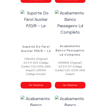
Acabamento
Suporte Do Farol
Banco Passageiro
Auxiliar P/G/R – Le
Ld Completo
1786692 (Original)
60.5.9.002 (Código
1498844 (Original)
Confia) C22-0016 (Wtk
60.5.9.017 (Código
Import) L0111304
Confia) C22-0035 (Wtk
(Código Similar)
Import)
Ver Detalhes
Ver Detalhes