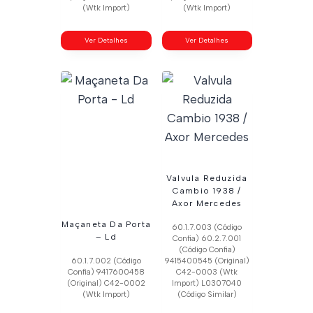
(Wtk Import)
(Wtk Import)
Ver Detalhes
Ver Detalhes
Valvula Reduzida
Cambio 1938 /
Axor Mercedes
Maçaneta Da Porta
60.1.7.003 (Código
– Ld
Confia) 60.2.7.001
(Código Confia)
60.1.7.002 (Código
9415400545 (Original)
Confia) 9417600458
C42-0003 (Wtk
(Original) C42-0002
Import) L0307040
(Wtk Import)
(Código Similar)