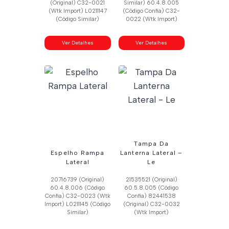
(Original) C32-0021
Similar) 60.4.8.005
(Wtk Import) L0211147
(Código Confia) C32-
(Código Similar)
0022 (Wtk Import)
Ver Detalhes
Ver Detalhes
Tampa Da
Espelho Rampa
Lanterna Lateral –
Lateral
Le
20716739 (Original)
21535521 (Original)
60.4.8.006 (Código
60.5.8.005 (Código
Confia) C32-0023 (Wtk
Confia) 82441538
Import) L0211145 (Código
(Original) C32-0032
Similar)
(Wtk Import)