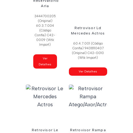
Reservatório
Arla
3444700205
(Original)
60.3.7.004
Retrovisor Ld
(Código
Mercedes Actros
Confia) C42-
0009 (Wtk
60.4.7.001 (Código
Import)
Confia) 9438110407
(Original) C42-0010
(Wtk Import)
Ver
Detalhes
Ver Detalhes
Retrovisor Le
Retrovisor Rampa