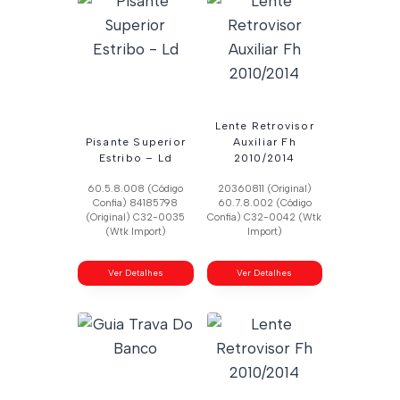
Lente Retrovisor
Pisante Superior
Auxiliar Fh
Estribo – Ld
2010/2014
60.5.8.008 (Código
20360811 (Original)
Confia) 84185798
60.7.8.002 (Código
(Original) C32-0035
Confia) C32-0042 (Wtk
(Wtk Import)
Import)
Ver Detalhes
Ver Detalhes