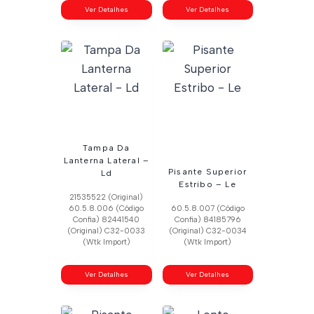
Ver Detalhes
Ver Detalhes
Tampa Da
Lanterna Lateral –
Pisante Superior
Ld
Estribo – Le
21535522 (Original)
60.5.8.006 (Código
60.5.8.007 (Código
Confia) 82441540
Confia) 84185796
(Original) C32-0033
(Original) C32-0034
(Wtk Import)
(Wtk Import)
Ver Detalhes
Ver Detalhes