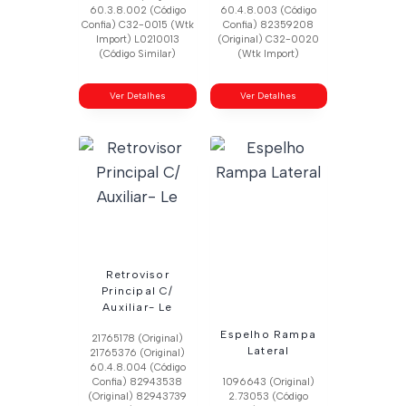
60.3.8.002 (Código
60.4.8.003 (Código
Confia) C32-0015 (Wtk
Confia) 82359208
Import) L0210013
(Original) C32-0020
(Código Similar)
(Wtk Import)
Ver Detalhes
Ver Detalhes
Retrovisor
Principal C/
Auxiliar- Le
Espelho Rampa
21765178 (Original)
Lateral
21765376 (Original)
60.4.8.004 (Código
Confia) 82943538
1096643 (Original)
(Original) 82943739
2.73053 (Código