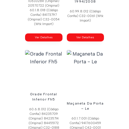
1063328R (Original)
1994/2008
20570722 (Original)
60.1.8.018 (Código
60.99.8.012 (Código
Confia) 84173797
Confia) C32-0061 (Wtk
(Original) C32-0054
Import)
(Wtk Import)
Ver Detalhes
Ver Detalhes
Grade Frontal
Inferior Fh5
Maçaneta Da Porta
– Le
60.6.8.012 (Código
Confia) 84235709
(Original) 84235714
60.1.7.001 (Código
(Original) 84455172
Confia) 9417600459
(Original) C32-0188
(Original) C42-0001