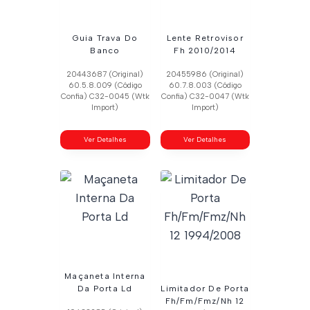
Guia Trava Do
Lente Retrovisor
Banco
Fh 2010/2014
20443687 (Original)
20455986 (Original)
60.5.8.009 (Código
60.7.8.003 (Código
Confia) C32-0045 (Wtk
Confia) C32-0047 (Wtk
Import)
Import)
Ver Detalhes
Ver Detalhes
Maçaneta Interna
Da Porta Ld
Limitador De Porta
Fh/Fm/Fmz/Nh 12