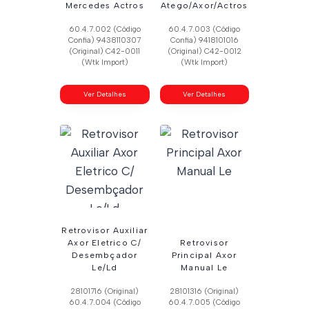
Mercedes Actros
Atego/Axor/Actros
60.4.7.002 (Código
60.4.7.003 (Código
Confia) 9438110307
Confia) 9418101016
(Original) C42-0011
(Original) C42-0012
(Wtk Import)
(Wtk Import)
Ver Detalhes
Ver Detalhes
Retrovisor Auxiliar
Axor Eletrico C/
Retrovisor
Desembçador
Principal Axor
Le/Ld
Manual Le
28101716 (Original)
28101316 (Original)
60.4.7.004 (Código
60.4.7.005 (Código