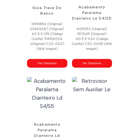
Acabamento
Guia Trava Do
Paralama
Banco
Dianteiro Le S4/S5
1498854 (Original)
20443687 (Original)
1429393 (Original)
60.5.9.019 (Código
1517649 (Original)
Confia) 914516004
60.5.9.020 (Código
(Original) C22-0037
Confia) C22-0038 (Wtk
(Wtk Import)
Import)
Ver Detalhes
Ver Detalhes
Acabamento
Paralama
Dianteiro Ld