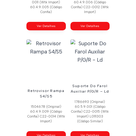
0011 (Wtk Import)
60.4.9.006 (Código
60.4.9.005 (Código
Confia) C22-0012 (Wtk
Confia)
Import)
Ver Detalhes
Ver Detalhes
Suporte Do Farol
Retrovisor Rampa
Auxiliar P/G/R – Ld
S4/S5
1786693 (Original)
1504678 (Original)
60.5.9.001 (Código
60.4.9.009 (Código
Confia) C22-0015 (Wtk
Confia) C22-0014 (Wtk
Import) L0111303
Import)
(Código Similar)
Ver Detalhes
Ver Detalhes