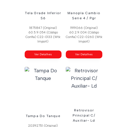
Tela Grade Inferior
Manopla Cambio
S6
Serie 4 / Pgr
1875847 (Original)
1919066 (Original)
60.5.9.054 (Código
60.2.9.004 (Código
Confia) C22-0133 (Wtk
Confia) C22-0260 (Wtk
Import)
Import)
Ver Detalhes
Ver Detalhes
Retrovisor
Principal C/
Tampa Do Tanque
Auxiliar- Ld
20392751 (Original)