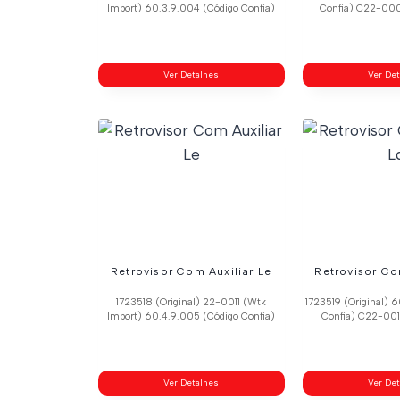
Import) 60.3.9.004 (Código Confia)
Confia) C22-000
Ver Detalhes
Ver De
Retrovisor Com Auxiliar Le
Retrovisor Co
1723518 (Original) 22-0011 (Wtk
1723519 (Original) 
Import) 60.4.9.005 (Código Confia)
Confia) C22-001
Ver Detalhes
Ver De