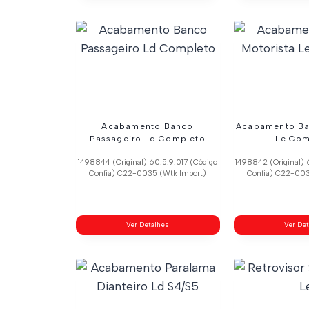
Acabamento Banco
Acabamento Ba
Passageiro Ld Completo
Le Com
1498844 (Original) 60.5.9.017 (Código
1498842 (Original) 
Confia) C22-0035 (Wtk Import)
Confia) C22-003
Ver Detalhes
Ver De