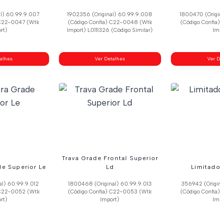
al) 60.99.9.007
1902356 (Original) 60.99.9.008
1800470 (Origi
 C22-0047 (Wtk
(Código Confia) C22-0048 (Wtk
(Código Confi
rt)
Import) L0111326 (Código Similar)
Im
talhes
Ver Detalhes
Ver D
Trava Grade Frontal Superior
e Superior Le
Ld
Limitado
al) 60.99.9.012
1800468 (Original) 60.99.9.013
356942 (Origi
 C22-0052 (Wtk
(Código Confia) C22-0053 (Wtk
(Código Confi
rt)
Import)
Im