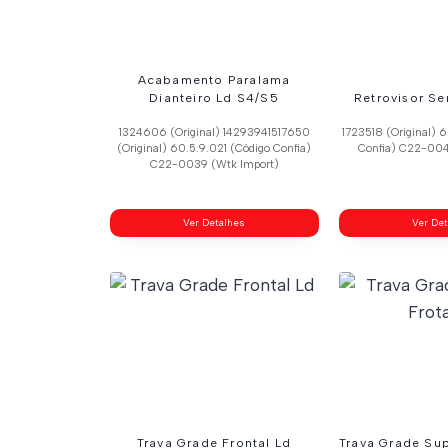
Acabamento Paralama
Dianteiro Ld S4/S5
Retrovisor Se
1324606 (Original) 14293941517650
1723518 (Original) 
(Original) 60.5.9.021 (Código Confia)
Confia) C22-004
C22-0039 (Wtk Import)
Ver Detalhes
Ver De
Trava Grade Frontal Ld
Trava Grade Sup