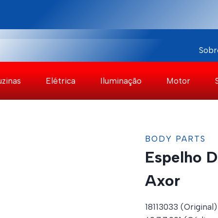
Sobr
uzinas
Elétrica
Iluminação
Motor
BODY PARTS
Espelho D
Axor
18113033 (Original)