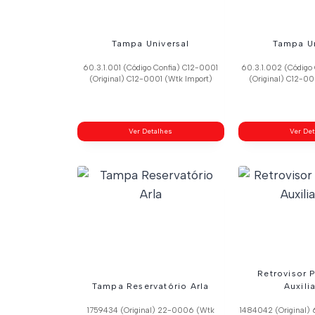
Tampa Universal
Tampa Un
60.3.1.001 (Código Confia) C12-0001
60.3.1.002 (Código
(Original) C12-0001 (Wtk Import)
(Original) C12-0
Ver Detalhes
Ver De
Retrovisor P
Tampa Reservatório Arla
Auxili
1759434 (Original) 22-0006 (Wtk
1484042 (Original) 