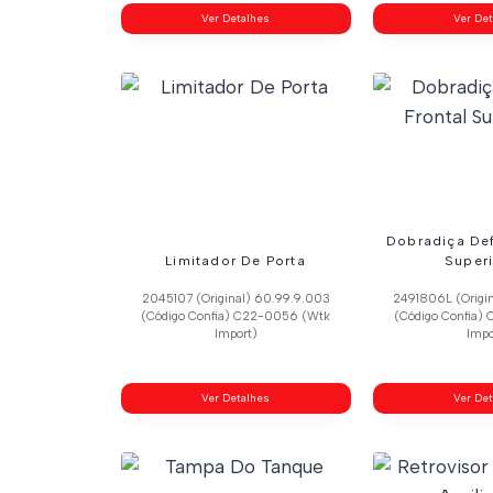
Ver Detalhes
Ver De
Dobradiça Def
Limitador De Porta
Superi
2045107 (Original) 60.99.9.003
2491806L (Origin
(Código Confia) C22-0056 (Wtk
(Código Confia)
Import)
Impo
Ver Detalhes
Ver De