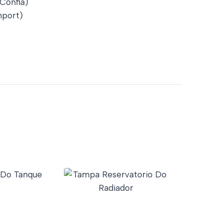
 Confia)
port)