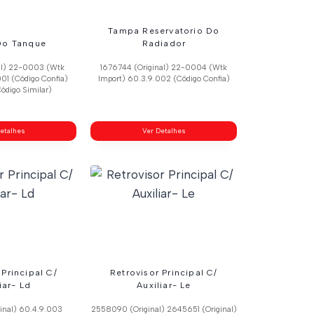
Tampa Reservatorio Do
Do Tanque
Radiador
nal) 22-0003 (Wtk
1676744 (Original) 22-0004 (Wtk
01 (Código Confia)
Import) 60.3.9.002 (Código Confia)
ódigo Similar)
etalhes
Ver Detalhes
 Principal C/
Retrovisor Principal C/
iar- Ld
Auxiliar- Le
inal) 60.4.9.003
2558090 (Original) 2645651 (Original)