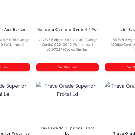
m Auxiliar Le
Manopla Cambio Serie 4 / Pgr
Limita
60.4.9.008 (Código
1727377 (Original) 60.2.9.001 (Código
1857591 (Origi
0 (Wtk Import)
Confia) C22-0042 (Wtk Import)
(Código Confi
L0107027 (Código Similar)
Im
talhes
Ver Detalhes
Ver D
Trava Grade Superior Frotal
erior Frotal Le
Ld
Trava Grad