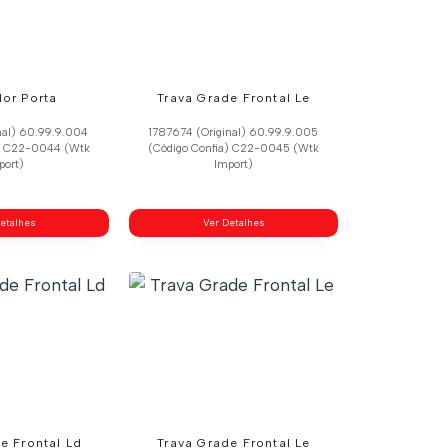
dor Porta
Trava Grade Frontal Le
nal) 60.99.9.004
1787674 (Original) 60.99.9.005
a) C22-0044 (Wtk
(Código Confia) C22-0045 (Wtk
port)
Import)
etalhes
Ver Detalhes
e Frontal Ld
Trava Grade Frontal Le