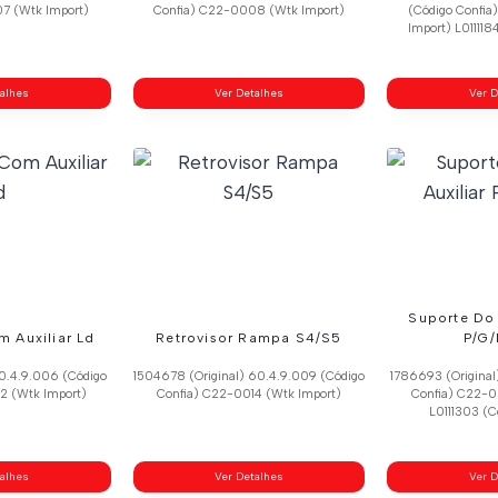
7 (Wtk Import)
Confia) C22-0008 (Wtk Import)
(Código Confi
Import) L011118
talhes
Ver Detalhes
Ver D
Suporte Do 
m Auxiliar Ld
Retrovisor Rampa S4/S5
P/G/
60.4.9.006 (Código
1504678 (Original) 60.4.9.009 (Código
1786693 (Original
2 (Wtk Import)
Confia) C22-0014 (Wtk Import)
Confia) C22-0
L0111303 (C
talhes
Ver Detalhes
Ver D