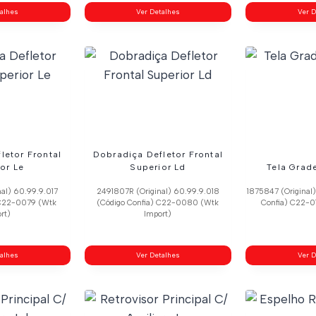
talhes
Ver Detalhes
Ver D
letor Frontal
Dobradiça Defletor Frontal
or Le
Superior Ld
Tela Grade
al) 60.99.9.017
2491807R (Original) 60.99.9.018
1875847 (Original
 C22-0079 (Wtk
(Código Confia) C22-0080 (Wtk
Confia) C22-0
rt)
Import)
talhes
Ver Detalhes
Ver D