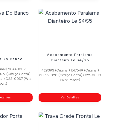
Acabamento Paralama
va Do Banco
Dianteiro Le S4/S5
ginal) 20443687
1429393 (Original) 1517649 (Original)
.019 (Código Confia)
60.5.9.020 (Código Confia) C22-0038
nal) C22-0037 (Wtk
(Wtk Import)
port)
etalhes
Ver Detalhes