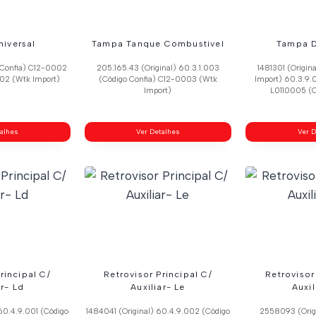
iversal
Tampa Tanque Combustivel
Tampa 
 Confia) C12-0002
205.165.43 (Original) 60.3.1.003
1481301 (Origi
002 (Wtk Import)
(Código Confia) C12-0003 (Wtk
Import) 60.3.9.0
Import)
L0110005 (C
talhes
Ver Detalhes
Ver D
rincipal C/
Retrovisor Principal C/
Retrovisor
ar- Ld
Auxiliar- Le
Auxil
60.4.9.001 (Código
1484041 (Original) 60.4.9.002 (Código
2558093 (Orig