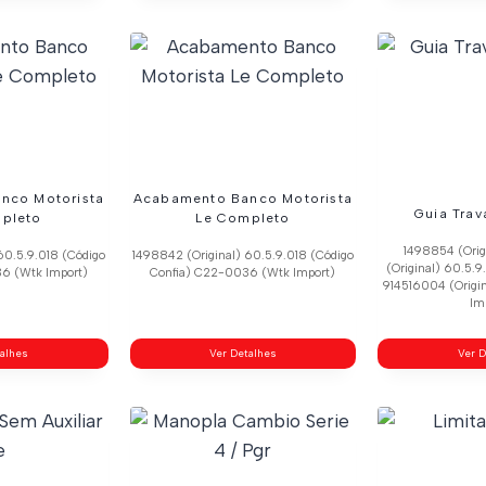
nco Motorista
Acabamento Banco Motorista
Guia Tra
pleto
Le Completo
1498854 (Ori
60.5.9.018 (Código
1498842 (Original) 60.5.9.018 (Código
(Original) 60.5.9
6 (Wtk Import)
Confia) C22-0036 (Wtk Import)
914516004 (Origi
Im
talhes
Ver Detalhes
Ver D