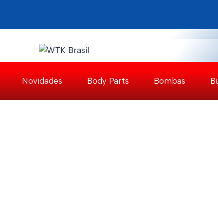
Pular
para
o
Conteúdo
Novidades
Body Parts
Bombas
B