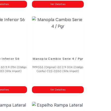
etalhes
Ver Detalhes
 Inferior S6
Manopla Cambio Serie 4 / Pgr
) 60.5.9.054 (Código
1919066 (Original) 60.2.9.004 (Código
133 (Wtk Import)
Confia) C22-0260 (Wtk Import)
etalhes
Ver Detalhes