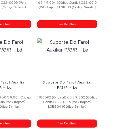
a) C22-0009 (Wtk
60.4.9.004 (Código Confia) C22-0010
4 (Código Similar)
(Wtk Import) L0111183 (Código Similar)
etalhes
Ver Detalhes
Farol Auxiliar
Suporte Do Farol Auxiliar
R – Ld
P/G/R – Le
) 60.5.9.001 (Código
1786692 (Original) 60.5.9.002 (Código
015 (Wtk Import)
Confia) C22-0016 (Wtk Import)
ódigo Similar)
L0111304 (Código Similar)
etalhes
Ver Detalhes