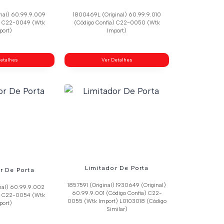
nal) 60.99.9.009
1800469L (Original) 60.99.9.010
a) C22-0049 (Wtk
(Código Confia) C22-0050 (Wtk
port)
Import)
etalhes
Ver Detalhes
Limitador De Porta
r De Porta
1857591 (Original) 1930649 (Original)
nal) 60.99.9.002
60.99.9.001 (Código Confia) C22-
a) C22-0054 (Wtk
0055 (Wtk Import) L0103018 (Código
port)
Similar)