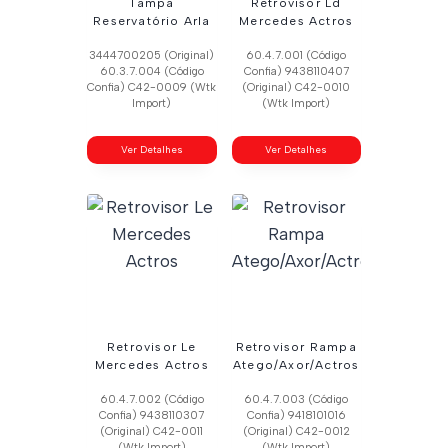
Tampa
Retrovisor Ld
Reservatório Arla
Mercedes Actros
3444700205 (Original)
60.4.7.001 (Código
60.3.7.004 (Código
Confia) 9438110407
Confia) C42-0009 (Wtk
(Original) C42-0010
Import)
(Wtk Import)
Ver Detalhes
Ver Detalhes
Retrovisor Le
Retrovisor Rampa
Mercedes Actros
Atego/Axor/Actros
60.4.7.002 (Código
60.4.7.003 (Código
Confia) 9438110307
Confia) 9418101016
(Original) C42-0011
(Original) C42-0012
(Wtk Import)
(Wtk Import)