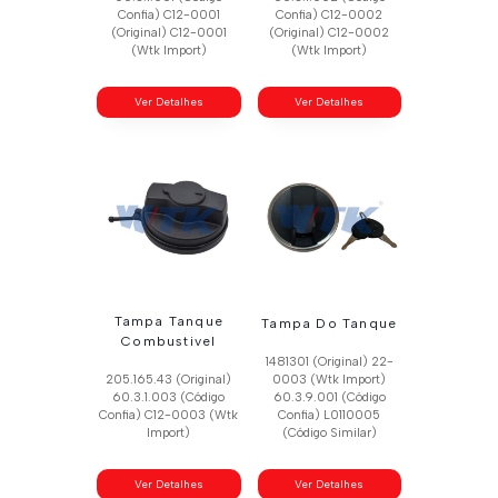
Confia) C12-0001
Confia) C12-0002
(Original) C12-0001
(Original) C12-0002
(Wtk Import)
(Wtk Import)
Ver Detalhes
Ver Detalhes
Tampa Tanque
Tampa Do Tanque
Combustivel
1481301 (Original) 22-
205.165.43 (Original)
0003 (Wtk Import)
60.3.1.003 (Código
60.3.9.001 (Código
Confia) C12-0003 (Wtk
Confia) L0110005
Import)
(Código Similar)
Ver Detalhes
Ver Detalhes