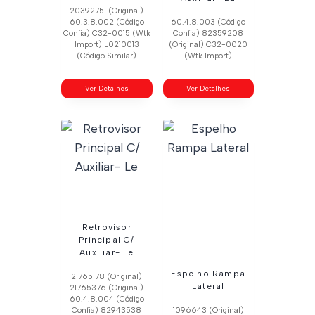
20392751 (Original)
60.3.8.002 (Código
60.4.8.003 (Código
Confia) C32-0015 (Wtk
Confia) 82359208
Import) L0210013
(Original) C32-0020
(Código Similar)
(Wtk Import)
Ver Detalhes
Ver Detalhes
Retrovisor
Principal C/
Auxiliar- Le
Espelho Rampa
21765178 (Original)
Lateral
21765376 (Original)
60.4.8.004 (Código
Confia) 82943538
1096643 (Original)