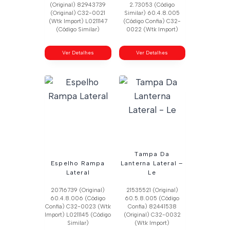
(Original) 82943739
2.73053 (Código
(Original) C32-0021
Similar) 60.4.8.005
(Wtk Import) L0211147
(Código Confia) C32-
(Código Similar)
0022 (Wtk Import)
Ver Detalhes
Ver Detalhes
Tampa Da
Espelho Rampa
Lanterna Lateral –
Lateral
Le
20716739 (Original)
21535521 (Original)
60.4.8.006 (Código
60.5.8.005 (Código
Confia) C32-0023 (Wtk
Confia) 82441538
Import) L0211145 (Código
(Original) C32-0032
Similar)
(Wtk Import)