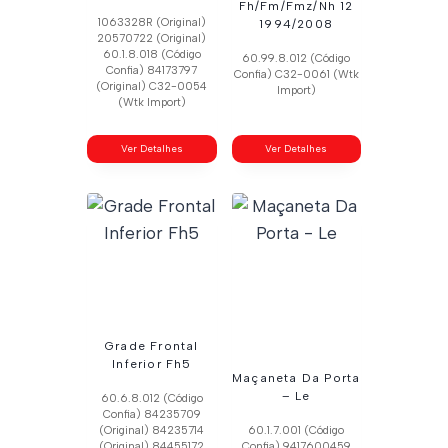
Fh/Fm/Fmz/Nh 12
1063328R (Original)
1994/2008
20570722 (Original)
60.1.8.018 (Código
60.99.8.012 (Código
Confia) 84173797
Confia) C32-0061 (Wtk
(Original) C32-0054
Import)
(Wtk Import)
Ver Detalhes
Ver Detalhes
Grade Frontal
Inferior Fh5
Maçaneta Da Porta
– Le
60.6.8.012 (Código
Confia) 84235709
(Original) 84235714
60.1.7.001 (Código
(Original) 84455172
Confia) 9417600459