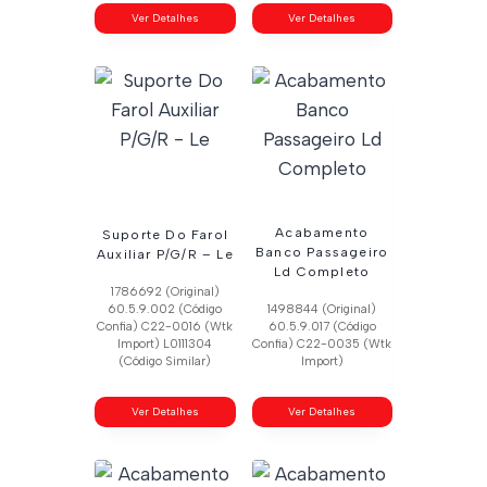
Ver Detalhes
Ver Detalhes
Acabamento
Suporte Do Farol
Banco Passageiro
Auxiliar P/G/R – Le
Ld Completo
1786692 (Original)
60.5.9.002 (Código
1498844 (Original)
Confia) C22-0016 (Wtk
60.5.9.017 (Código
Import) L0111304
Confia) C22-0035 (Wtk
(Código Similar)
Import)
Ver Detalhes
Ver Detalhes