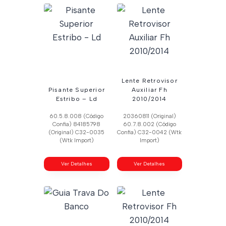
Lente Retrovisor
Pisante Superior
Auxiliar Fh
Estribo – Ld
2010/2014
60.5.8.008 (Código
20360811 (Original)
Confia) 84185798
60.7.8.002 (Código
(Original) C32-0035
Confia) C32-0042 (Wtk
(Wtk Import)
Import)
Ver Detalhes
Ver Detalhes