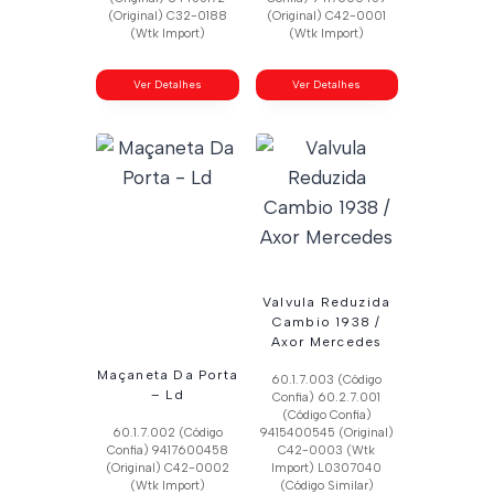
(Original) C32-0188
(Original) C42-0001
(Wtk Import)
(Wtk Import)
Ver Detalhes
Ver Detalhes
Valvula Reduzida
Cambio 1938 /
Axor Mercedes
Maçaneta Da Porta
60.1.7.003 (Código
– Ld
Confia) 60.2.7.001
(Código Confia)
60.1.7.002 (Código
9415400545 (Original)
Confia) 9417600458
C42-0003 (Wtk
(Original) C42-0002
Import) L0307040
(Wtk Import)
(Código Similar)