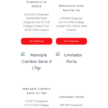
Dianteiro Ld
Retrovisor Sem
S4/S5
Auxiliar Le
1324606 (Original)
14293941517650
1723518 (Original)
(Original) 60.5.9.021
60.4.9.008 (Código
(Código Confia) C22-
Confia) C22-0040 (Wtk
0039 (Wtk Import)
Import)
Ver Detalhes
Ver Detalhes
Manopla Cambio
Serie 4 / Pgr
Limitador Porta
1727377 (Original)
60.2.9.001 (Código
1857591 (Original)