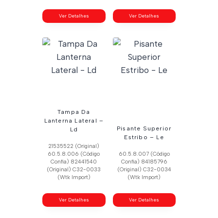
Ver Detalhes
Ver Detalhes
Tampa Da
Lanterna Lateral –
Pisante Superior
Ld
Estribo – Le
21535522 (Original)
60.5.8.006 (Código
60.5.8.007 (Código
Confia) 82441540
Confia) 84185796
(Original) C32-0033
(Original) C32-0034
(Wtk Import)
(Wtk Import)
Ver Detalhes
Ver Detalhes