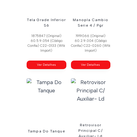
Tela Grade Inferior
Manopla Cambio
S6
Serie 4 / Pgr
1875847 (Original)
1919066 (Original)
60.5.9.054 (Código
60.2.9.004 (Código
Confia) C22-0133 (Wtk
Confia) C22-0260 (Wtk
Import)
Import)
Ver Detalhes
Ver Detalhes
Retrovisor
Principal C/
Tampa Do Tanque
Auxiliar- Ld