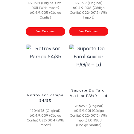
1723518 (Original) 22-
1723519 (Original)
0011 (Wtk Import)
60.4.9.006 (Código
60.4.9.005 (Código
Confia) C22-0012 (Wtk
Confia)
Import)
Ver Detalhes
Ver Detalhes
Suporte Do Farol
Retrovisor Rampa
Auxiliar P/G/R – Ld
S4/S5
1786693 (Original)
1504678 (Original)
60.5.9.001 (Código
60.4.9.009 (Código
Confia) C22-0015 (Wtk
Confia) C22-0014 (Wtk
Import) L0111303
Import)
(Código Similar)