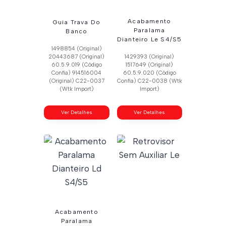
Acabamento
Guia Trava Do
Paralama
Banco
Dianteiro Le S4/S5
1498854 (Original)
20443687 (Original)
1429393 (Original)
60.5.9.019 (Código
1517649 (Original)
Confia) 914516004
60.5.9.020 (Código
(Original) C22-0037
Confia) C22-0038 (Wtk
(Wtk Import)
Import)
Ver Detalhes
Ver Detalhes
Acabamento
Paralama