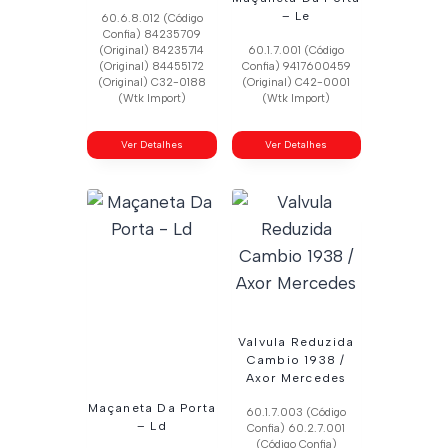
– Le
60.6.8.012 (Código
Confia) 84235709
(Original) 84235714
60.1.7.001 (Código
(Original) 84455172
Confia) 9417600459
(Original) C32-0188
(Original) C42-0001
(Wtk Import)
(Wtk Import)
Ver Detalhes
Ver Detalhes
Valvula Reduzida
Cambio 1938 /
Axor Mercedes
Maçaneta Da Porta
60.1.7.003 (Código
– Ld
Confia) 60.2.7.001
(Código Confia)