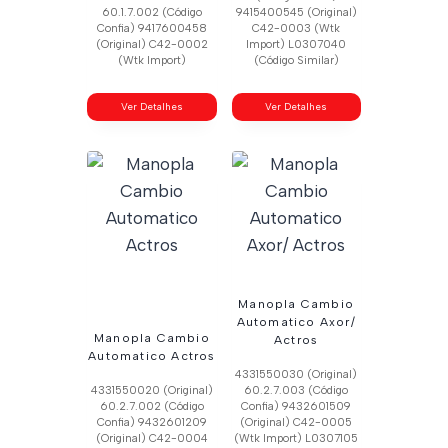
60.1.7.002 (Código
9415400545 (Original)
Confia) 9417600458
C42-0003 (Wtk
(Original) C42-0002
Import) L0307040
(Wtk Import)
(Código Similar)
Ver Detalhes
Ver Detalhes
Manopla Cambio
Automatico Axor/
Manopla Cambio
Actros
Automatico Actros
4331550030 (Original)
4331550020 (Original)
60.2.7.003 (Código
60.2.7.002 (Código
Confia) 9432601509
Confia) 9432601209
(Original) C42-0005
(Original) C42-0004
(Wtk Import) L0307105