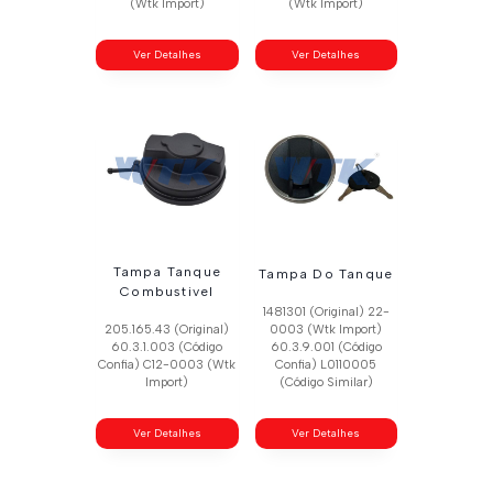
(Wtk Import)
(Wtk Import)
Ver Detalhes
Ver Detalhes
Tampa Tanque
Tampa Do Tanque
Combustivel
1481301 (Original) 22-
205.165.43 (Original)
0003 (Wtk Import)
60.3.1.003 (Código
60.3.9.001 (Código
Confia) C12-0003 (Wtk
Confia) L0110005
Import)
(Código Similar)
Ver Detalhes
Ver Detalhes