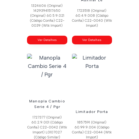
1324606 (Original)
14293941517650
1723518 (Original)
(Original) 60.5.9.021
60.4.9.008 (Código
(Código Confia) C22-
Confia) C22-0040 (Wtk
0039 (Wtk Import)
Import)
Ver Detalhes
Ver Detalhes
Manopla Cambio
Serie 4 / Pgr
Limitador Porta
1727377 (Original)
60.2.9.001 (Código
1857591 (Original)
Confia) C22-0042 (Wtk
60.99.9.004 (Código
Import) L0107027
Confia) C22-0044 (Wtk
(Código Similar)
Import)