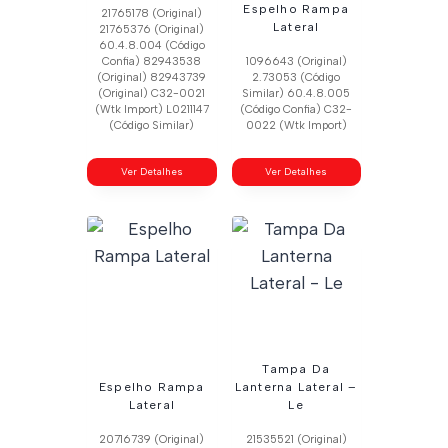
Espelho Rampa
21765178 (Original)
Lateral
21765376 (Original)
60.4.8.004 (Código
Confia) 82943538
1096643 (Original)
(Original) 82943739
2.73053 (Código
(Original) C32-0021
Similar) 60.4.8.005
(Wtk Import) L0211147
(Código Confia) C32-
(Código Similar)
0022 (Wtk Import)
Ver Detalhes
Ver Detalhes
Tampa Da
Espelho Rampa
Lanterna Lateral –
Lateral
Le
20716739 (Original)
21535521 (Original)