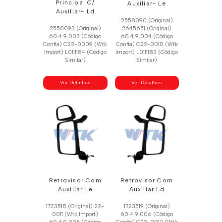
Principal C/
Auxiliar- Le
Auxiliar- Ld
2558090 (Original)
2558093 (Original)
2645651 (Original)
60.4.9.003 (Código
60.4.9.004 (Código
Confia) C22-0009 (Wtk
Confia) C22-0010 (Wtk
Import) L0111184 (Código
Import) L0111183 (Código
Similar)
Similar)
Ver Detalhes
Ver Detalhes
Retrovisor Com
Retrovisor Com
Auxiliar Le
Auxiliar Ld
1723518 (Original) 22-
1723519 (Original)
0011 (Wtk Import)
60.4.9.006 (Código