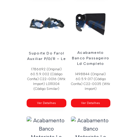
Acabamento
Suporte Do Farol
Banco Passageiro
Auxiliar P/G/R – Le
Ld Completo
1786692 (Original)
60.5.9.002 (Código
1498844 (Original)
Confia) C22-0016 (Wtk
60.5.9.017 (Código
Import) L0111304
Confia) C22-0035 (Wtk
(Código Similar)
Import)
Ver Detalhes
Ver Detalhes