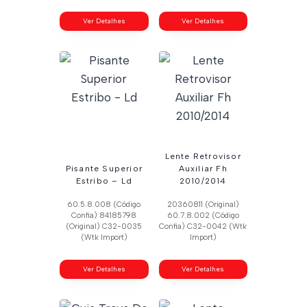
Ver Detalhes
Ver Detalhes
Lente Retrovisor
Pisante Superior
Auxiliar Fh
Estribo – Ld
2010/2014
60.5.8.008 (Código
20360811 (Original)
Confia) 84185798
60.7.8.002 (Código
(Original) C32-0035
Confia) C32-0042 (Wtk
(Wtk Import)
Import)
Ver Detalhes
Ver Detalhes