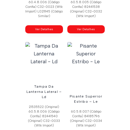
60.4.8.006 (Código
60.5.8.005 (Código
Confia) C32-0023 (Wtk
Confia) 82441538
Import) L0211145 (Código
(Original) C32-0032
Similar)
(Wtk Import)
Ver Detalhes
Ver Detalhes
Tampa Da
Lanterna Lateral –
Pisante Superior
Ld
Estribo – Le
21535522 (Original)
60.5.8.006 (Código
60.5.8.007 (Código
Confia) 82441540
Confia) 84185796
(Original) C32-0033
(Original) C32-0034
(Wtk Import)
(Wtk Import)