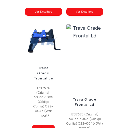
Ver Detalhes
Ver Detalhes
Trava
Grade
Frontal Le
1787674
(Original)
60.99.9.005
Trava Grade
(Código
Frontal Ld
Confia) C22-
0045 (Wtk
1787675 (Original)
Import)
60.99.9.006 (Código
Confia) C22-0046 (Wtk