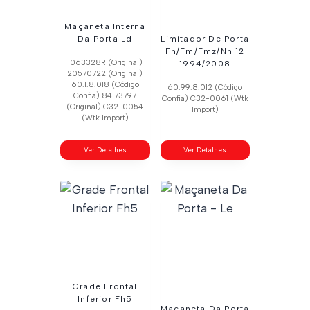
Maçaneta Interna
Da Porta Ld
Limitador De Porta
Fh/Fm/Fmz/Nh 12
1063328R (Original)
1994/2008
20570722 (Original)
60.1.8.018 (Código
60.99.8.012 (Código
Confia) 84173797
Confia) C32-0061 (Wtk
(Original) C32-0054
Import)
(Wtk Import)
Ver Detalhes
Ver Detalhes
Grade Frontal
Inferior Fh5
Maçaneta Da Porta