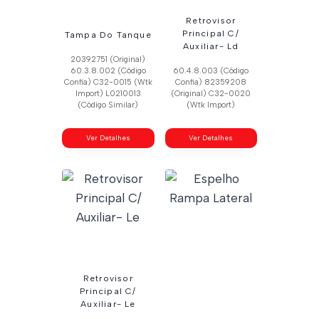
Retrovisor
Principal C/
Tampa Do Tanque
Auxiliar- Ld
20392751 (Original)
60.3.8.002 (Código
60.4.8.003 (Código
Confia) C32-0015 (Wtk
Confia) 82359208
Import) L0210013
(Original) C32-0020
(Código Similar)
(Wtk Import)
Ver Detalhes
Ver Detalhes
Retrovisor
Principal C/
Auxiliar- Le