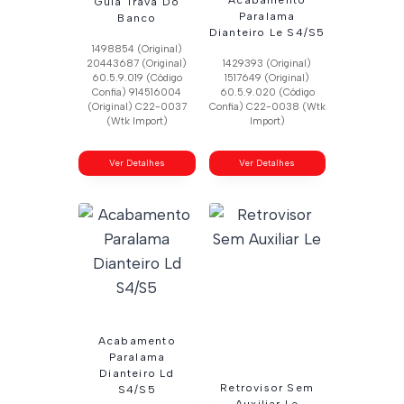
Acabamento
Guia Trava Do
Paralama
Banco
Dianteiro Le S4/S5
1498854 (Original)
20443687 (Original)
1429393 (Original)
60.5.9.019 (Código
1517649 (Original)
Confia) 914516004
60.5.9.020 (Código
(Original) C22-0037
Confia) C22-0038 (Wtk
(Wtk Import)
Import)
Ver Detalhes
Ver Detalhes
Acabamento
Paralama
Dianteiro Ld
Retrovisor Sem
S4/S5
Auxiliar Le