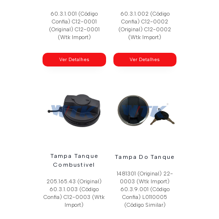
60.3.1.001 (Código
60.3.1.002 (Código
Confia) C12-0001
Confia) C12-0002
(Original) C12-0001
(Original) C12-0002
(Wtk Import)
(Wtk Import)
Ver Detalhes
Ver Detalhes
Tampa Tanque
Tampa Do Tanque
Combustivel
1481301 (Original) 22-
205.165.43 (Original)
0003 (Wtk Import)
60.3.1.003 (Código
60.3.9.001 (Código
Confia) C12-0003 (Wtk
Confia) L0110005
Import)
(Código Similar)