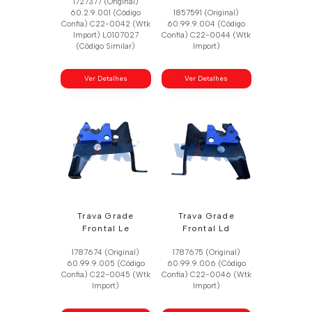
1727377 (Original)
60.2.9.001 (Código
1857591 (Original)
Confia) C22-0042 (Wtk
60.99.9.004 (Código
Import) L0107027
Confia) C22-0044 (Wtk
(Código Similar)
Import)
Ver Detalhes
Ver Detalhes
Trava Grade
Trava Grade
Frontal Le
Frontal Ld
1787674 (Original)
1787675 (Original)
60.99.9.005 (Código
60.99.9.006 (Código
Confia) C22-0045 (Wtk
Confia) C22-0046 (Wtk
Import)
Import)