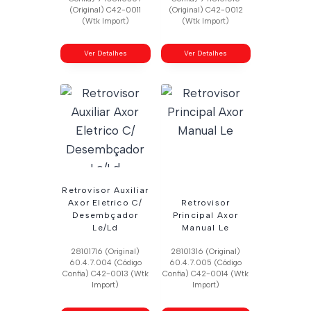
(Original) C42-0011
(Original) C42-0012
(Wtk Import)
(Wtk Import)
Ver Detalhes
Ver Detalhes
Retrovisor Auxiliar
Axor Eletrico C/
Retrovisor
Desembçador
Principal Axor
Le/Ld
Manual Le
28101716 (Original)
28101316 (Original)
60.4.7.004 (Código
60.4.7.005 (Código
Confia) C42-0013 (Wtk
Confia) C42-0014 (Wtk
Import)
Import)