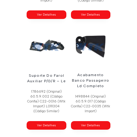
Import)
(Código Similar)
Ver Detalhes
Ver Detalhes
Acabamento
Suporte Do Farol
Banco Passageiro
Auxiliar P/G/R – Le
Ld Completo
1786692 (Original)
60.5.9.002 (Código
1498844 (Original)
Confia) C22-0016 (Wtk
60.5.9.017 (Código
Import) L0111304
Confia) C22-0035 (Wtk
(Código Similar)
Import)
Ver Detalhes
Ver Detalhes