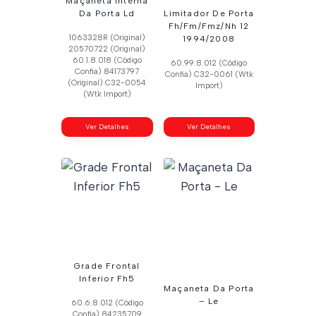
Maçaneta Interna
Da Porta Ld
Limitador De Porta
Fh/Fm/Fmz/Nh 12
1063328R (Original)
1994/2008
20570722 (Original)
60.1.8.018 (Código
60.99.8.012 (Código
Confia) 84173797
Confia) C32-0061 (Wtk
(Original) C32-0054
Import)
(Wtk Import)
Ver Detalhes
Ver Detalhes
Grade Frontal
Inferior Fh5
Maçaneta Da Porta
– Le
60.6.8.012 (Código
Confia) 84235709