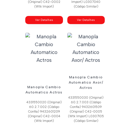
(Original) C42-0002
Import) L0307040
(Wtk Import)
(Código Similar)
Ver Detalhes
Ver Detalhes
Manopla Cambio
Automatico Axor/
Manopla Cambio
Actros
Automatico Actros
4331550030 (Original)
4331550020 (Original)
60.2.7.003 (Código
60.2.7.002 (Código
Confia) 9432601509
Confia) 9432601209
(Original) C42-0005
(Original) C42-0004
(Wtk Import) L0307105
(Wtk Import)
(Código Similar)