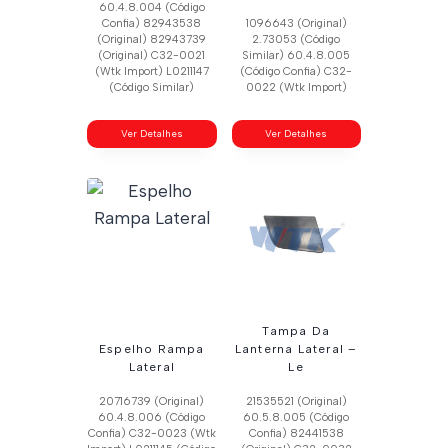
60.4.8.004 (Código
Confia) 82943538
1096643 (Original)
(Original) 82943739
2.73053 (Código
(Original) C32-0021
Similar) 60.4.8.005
(Wtk Import) L0211147
(Código Confia) C32-
(Código Similar)
0022 (Wtk Import)
Ver Detalhes
Ver Detalhes
Tampa Da
Espelho Rampa
Lanterna Lateral –
Lateral
Le
20716739 (Original)
21535521 (Original)
60.4.8.006 (Código
60.5.8.005 (Código
Confia) C32-0023 (Wtk
Confia) 82441538