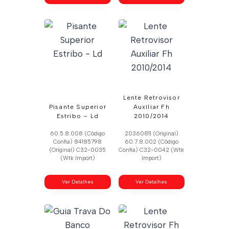
Lente Retrovisor
Pisante Superior
Auxiliar Fh
Estribo – Ld
2010/2014
60.5.8.008 (Código
20360811 (Original)
Confia) 84185798
60.7.8.002 (Código
(Original) C32-0035
Confia) C32-0042 (Wtk
(Wtk Import)
Import)
Ver Detalhes
Ver Detalhes