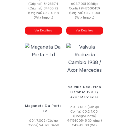
(Original) 84235714
60.1.7.001 (Código
(Original) 84455172
Confia) 9417600459
(Original) C32-0188
(Original) C42-0001
(Wtk Import)
(Wtk Import)
Ver Detalhes
Ver Detalhes
Valvula Reduzida
Cambio 1938 /
Axor Mercedes
Maçaneta Da Porta
60.1.7.003 (Código
– Ld
Confia) 60.2.7.001
(Código Confia)
60.1.7.002 (Código
9415400545 (Original)
Confia) 9417600458
C42-0003 (Wtk