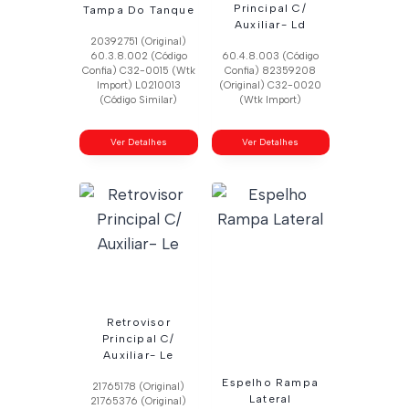
Principal C/
Tampa Do Tanque
Auxiliar- Ld
20392751 (Original)
60.3.8.002 (Código
60.4.8.003 (Código
Confia) C32-0015 (Wtk
Confia) 82359208
Import) L0210013
(Original) C32-0020
(Código Similar)
(Wtk Import)
Ver Detalhes
Ver Detalhes
Retrovisor
Principal C/
Auxiliar- Le
Espelho Rampa
21765178 (Original)
Lateral
21765376 (Original)