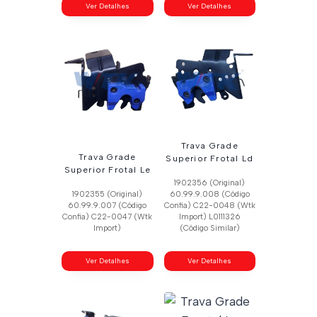
Ver Detalhes
Ver Detalhes
Trava Grade
Trava Grade
Superior Frotal Ld
Superior Frotal Le
1902356 (Original)
1902355 (Original)
60.99.9.008 (Código
60.99.9.007 (Código
Confia) C22-0048 (Wtk
Confia) C22-0047 (Wtk
Import) L0111326
Import)
(Código Similar)
Ver Detalhes
Ver Detalhes