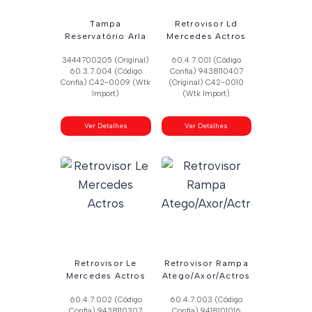
Tampa
Retrovisor Ld
Reservatório Arla
Mercedes Actros
3444700205 (Original)
60.4.7.001 (Código
60.3.7.004 (Código
Confia) 9438110407
Confia) C42-0009 (Wtk
(Original) C42-0010
Import)
(Wtk Import)
Ver Detalhes
Ver Detalhes
Retrovisor Le
Retrovisor Rampa
Mercedes Actros
Atego/Axor/Actros
60.4.7.002 (Código
60.4.7.003 (Código
Confia) 9438110307
Confia) 9418101016