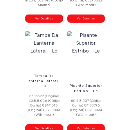
Import) L0211145 (Código
(Original) C32-0032
Similar)
(Wtk Import)
Ver Detalhes
Ver Detalhes
Tampa Da
Lanterna Lateral –
Pisante Superior
Ld
Estribo – Le
21535522 (Original)
60.5.8.006 (Código
60.5.8.007 (Código
Confia) 82441540
Confia) 84185796
(Original) C32-0033
(Original) C32-0034
(Wtk Import)
(Wtk Import)
Ver Detalhes
Ver Detalhes