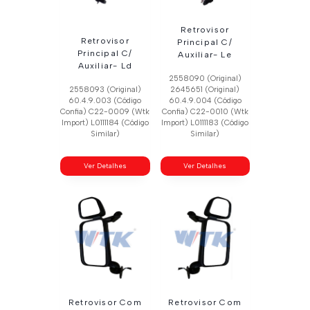
Retrovisor
Retrovisor
Principal C/
Principal C/
Auxiliar- Le
Auxiliar- Ld
2558090 (Original)
2558093 (Original)
2645651 (Original)
60.4.9.003 (Código
60.4.9.004 (Código
Confia) C22-0009 (Wtk
Confia) C22-0010 (Wtk
Import) L0111184 (Código
Import) L0111183 (Código
Similar)
Similar)
Ver Detalhes
Ver Detalhes
Retrovisor Com
Retrovisor Com