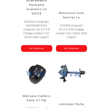
Acabamento
Paralama
Dianteiro Ld
Retrovisor Sem
S4/S5
Auxiliar Le
1324606 (Original)
14293941517650
1723518 (Original)
(Original) 60.5.9.021
60.4.9.008 (Código
(Código Confia) C22-
Confia) C22-0040 (Wtk
0039 (Wtk Import)
Import)
Ver Detalhes
Ver Detalhes
Manopla Cambio
Serie 4 / Pgr
Limitador Porta