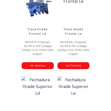
Trava Grade
Trava Grade
Frontal Ld
Frontal Le
1800470 (Original)
1800469L (Original)
60.99.9.009 (Código
60.99.9.010 (Código
Confia) C22-0049 (Wtk
Confia) C22-0050 (Wtk
Import)
Import)
Ver Detalhes
Ver Detalhes