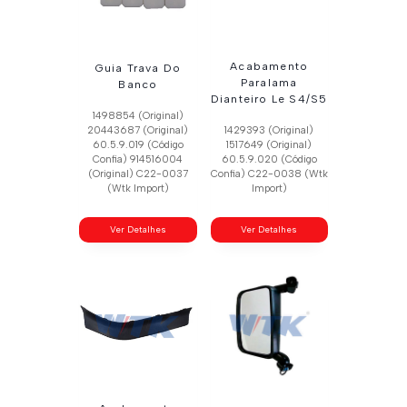
Acabamento
Guia Trava Do
Paralama
Banco
Dianteiro Le S4/S5
1498854 (Original)
20443687 (Original)
1429393 (Original)
60.5.9.019 (Código
1517649 (Original)
Confia) 914516004
60.5.9.020 (Código
(Original) C22-0037
Confia) C22-0038 (Wtk
(Wtk Import)
Import)
Ver Detalhes
Ver Detalhes