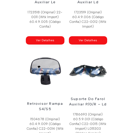
Auxiliar Le
Auxiliar Ld
1723518 (Original) 22-
1723519 (Original)
0011 (Wtk Import)
60.4.9.006 (Código
60.4.9.005 (Código
Confia) C22-0012 (Wtk
Confia)
Import)
Ver Detalhes
Ver Detalhes
Suporte Do Farol
Retrovisor Rampa
Auxiliar P/G/R – Ld
S4/S5
1786693 (Original)
1504678 (Original)
60.5.9.001 (Código
60.4.9.009 (Código
Confia) C22-0015 (Wtk
Confia) C22-0014 (Wtk
Import) L0111303