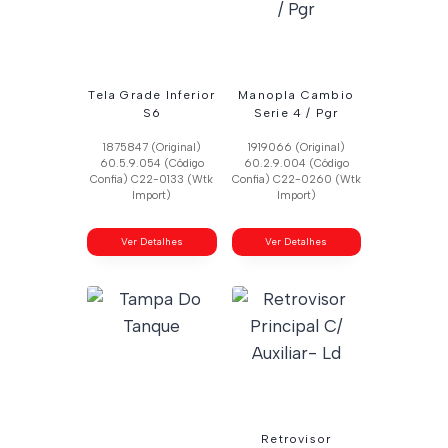
Tela Grade Inferior
Manopla Cambio
S6
Serie 4 / Pgr
1875847 (Original)
1919066 (Original)
60.5.9.054 (Código
60.2.9.004 (Código
Confia) C22-0133 (Wtk
Confia) C22-0260 (Wtk
Import)
Import)
Ver Detalhes
Ver Detalhes
Retrovisor