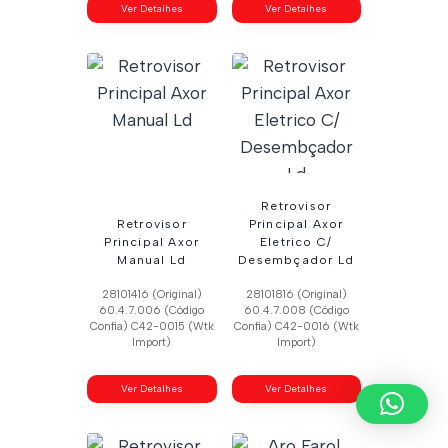
Ver Detalhes
Ver Detalhes
Retrovisor
Retrovisor
Principal Axor
Principal Axor
Eletrico C/
Manual Ld
Desembçador Ld
28101416 (Original)
28101816 (Original)
60.4.7.006 (Código
60.4.7.008 (Código
Confia) C42-0015 (Wtk
Confia) C42-0016 (Wtk
Import)
Import)
Ver Detalhes
Ver Detalhes