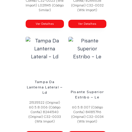
Confia) C32-0023 (Wtk
Confia) 82441538
Import) L0211145 (Código
(Original) C32-0032
Similar)
(Wtk Import)
Ver Detalhes
Ver Detalhes
Tampa Da
Lanterna Lateral –
Pisante Superior
Ld
Estribo – Le
21535522 (Original)
60.5.8.006 (Código
60.5.8.007 (Código
Confia) 82441540
Confia) 84185796
(Original) C32-0033
(Original) C32-0034
(Wtk Import)
(Wtk Import)