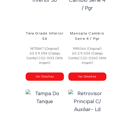
Tela Grade Inferior
Manopla Cambio
S6
Serie 4 / Pgr
1875847 (Original)
1919066 (Original)
60.5.9.054 (Código
60.2.9.004 (Código
Confia) C22-0133 (Wtk
Confia) C22-0260 (Wtk
Import)
Import)
Ver Detalhes
Ver Detalhes