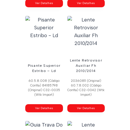
Ver Detalhes
Ver Detalhes
Lente Retrovisor
Pisante Superior
Auxiliar Fh
Estribo – Ld
2010/2014
60.5.8.008 (Código
20360811 (Original)
Confia) 84185798
60.7.8.002 (Código
(Original) C32-0035
Confia) C32-0042 (Wtk
(Wtk Import)
Import)
Ver Detalhes
Ver Detalhes