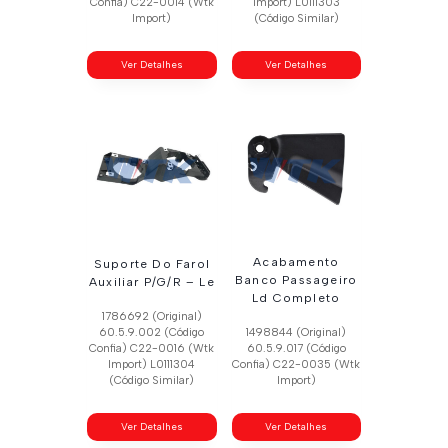
Confia) C22-0014 (Wtk
Import) L0111303
Import)
(Código Similar)
Ver Detalhes
Ver Detalhes
Acabamento
Suporte Do Farol
Banco Passageiro
Auxiliar P/G/R – Le
Ld Completo
1786692 (Original)
60.5.9.002 (Código
1498844 (Original)
Confia) C22-0016 (Wtk
60.5.9.017 (Código
Import) L0111304
Confia) C22-0035 (Wtk
(Código Similar)
Import)
Ver Detalhes
Ver Detalhes