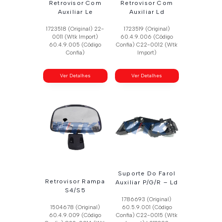
Retrovisor Com
Retrovisor Com
Auxiliar Le
Auxiliar Ld
1723518 (Original) 22-
1723519 (Original)
0011 (Wtk Import)
60.4.9.006 (Código
60.4.9.005 (Código
Confia) C22-0012 (Wtk
Confia)
Import)
Ver Detalhes
Ver Detalhes
Suporte Do Farol
Retrovisor Rampa
Auxiliar P/G/R – Ld
S4/S5
1786693 (Original)
1504678 (Original)
60.5.9.001 (Código
60.4.9.009 (Código
Confia) C22-0015 (Wtk