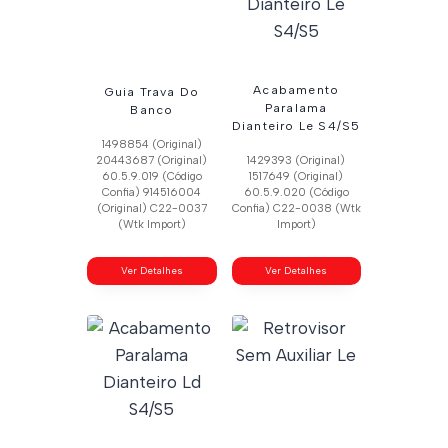
Acabamento
Guia Trava Do
Paralama
Banco
Dianteiro Le S4/S5
1498854 (Original)
20443687 (Original)
1429393 (Original)
60.5.9.019 (Código
1517649 (Original)
Confia) 914516004
60.5.9.020 (Código
(Original) C22-0037
Confia) C22-0038 (Wtk
(Wtk Import)
Import)
Ver Detalhes
Ver Detalhes