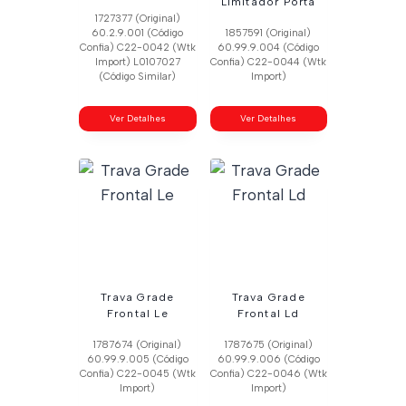
Limitador Porta
1727377 (Original)
60.2.9.001 (Código
1857591 (Original)
Confia) C22-0042 (Wtk
60.99.9.004 (Código
Import) L0107027
Confia) C22-0044 (Wtk
(Código Similar)
Import)
Ver Detalhes
Ver Detalhes
Trava Grade
Trava Grade
Frontal Le
Frontal Ld
1787674 (Original)
1787675 (Original)
60.99.9.005 (Código
60.99.9.006 (Código
Confia) C22-0045 (Wtk
Confia) C22-0046 (Wtk
Import)
Import)