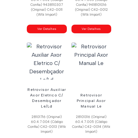
Confia) 9438110307
Confia) 9418101016
(Original) C42-0011
(Original) C42-0012
(Wtk Import)
(Wtk Import)
Ver Detalhes
Ver Detalhes
Retrovisor Auxiliar
Axor Eletrico C/
Retrovisor
Desembçador
Principal Axor
Le/Ld
Manual Le
28101716 (Original)
28101316 (Original)
60.4.7.004 (Código
60.4.7.005 (Código
Confia) C42-0013 (Wtk
Confia) C42-0014 (Wtk
Import)
Import)