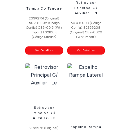
Retrovisor
Principal C/
Tampa Do Tanque
Auxiliar- Ld
20392751 (Original)
60.3.8.002 (Código
60.4.8.003 (Código
Confia) C32-0015 (Wtk
Confia) 82359208
Import) L0210013
(Original) C32-0020
(Código Similar)
(Wtk Import)
Ver Detalhes
Ver Detalhes
Retrovisor
Principal C/
Auxiliar- Le
Espelho Rampa
21765178 (Original)