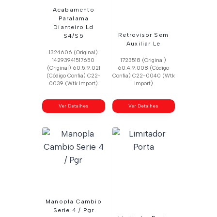
Acabamento
Paralama
Dianteiro Ld
Retrovisor Sem
S4/S5
Auxiliar Le
1324606 (Original)
14293941517650
1723518 (Original)
(Original) 60.5.9.021
60.4.9.008 (Código
(Código Confia) C22-
Confia) C22-0040 (Wtk
0039 (Wtk Import)
Import)
Ver Detalhes
Ver Detalhes
Manopla Cambio
Serie 4 / Pgr