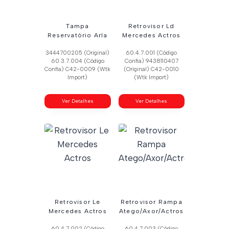
Tampa
Retrovisor Ld
Reservatório Arla
Mercedes Actros
3444700205 (Original)
60.4.7.001 (Código
60.3.7.004 (Código
Confia) 9438110407
Confia) C42-0009 (Wtk
(Original) C42-0010
Import)
(Wtk Import)
Ver Detalhes
Ver Detalhes
Retrovisor Le
Retrovisor Rampa
Mercedes Actros
Atego/Axor/Actros
60.4.7.002 (Código
60.4.7.003 (Código