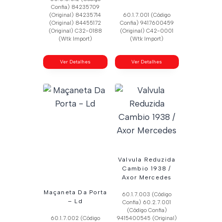
Confia) 84235709
(Original) 84235714
60.1.7.001 (Código
(Original) 84455172
Confia) 9417600459
(Original) C32-0188
(Original) C42-0001
(Wtk Import)
(Wtk Import)
Ver Detalhes
Ver Detalhes
Valvula Reduzida
Cambio 1938 /
Axor Mercedes
Maçaneta Da Porta
60.1.7.003 (Código
– Ld
Confia) 60.2.7.001
(Código Confia)
60.1.7.002 (Código
9415400545 (Original)