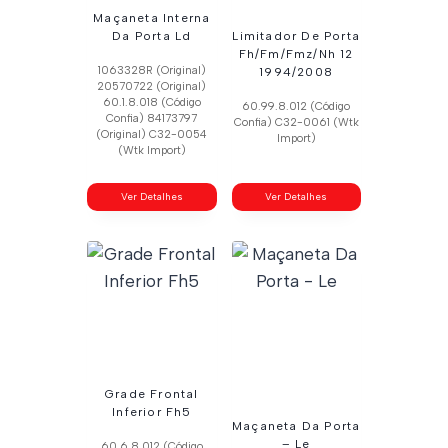
Maçaneta Interna
Da Porta Ld
Limitador De Porta
Fh/Fm/Fmz/Nh 12
1063328R (Original)
1994/2008
20570722 (Original)
60.1.8.018 (Código
60.99.8.012 (Código
Confia) 84173797
Confia) C32-0061 (Wtk
(Original) C32-0054
Import)
(Wtk Import)
Ver Detalhes
Ver Detalhes
Grade Frontal
Inferior Fh5
Maçaneta Da Porta
– Le
60.6.8.012 (Código