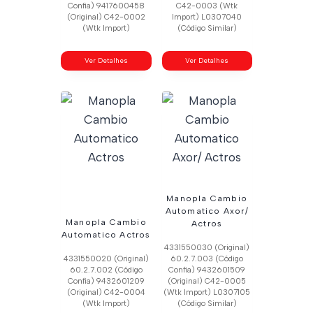
Confia) 9417600458
C42-0003 (Wtk
(Original) C42-0002
Import) L0307040
(Wtk Import)
(Código Similar)
Ver Detalhes
Ver Detalhes
Manopla Cambio
Automatico Axor/
Manopla Cambio
Actros
Automatico Actros
4331550030 (Original)
4331550020 (Original)
60.2.7.003 (Código
60.2.7.002 (Código
Confia) 9432601509
Confia) 9432601209
(Original) C42-0005
(Original) C42-0004
(Wtk Import) L0307105
(Wtk Import)
(Código Similar)