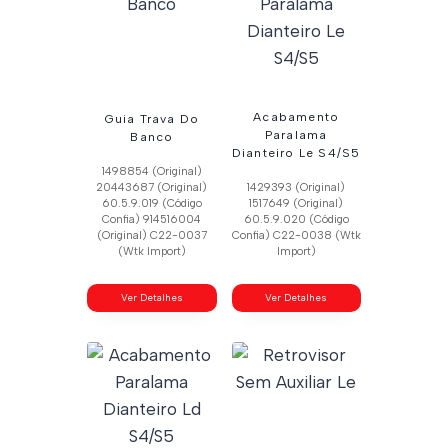
Acabamento
Guia Trava Do
Paralama
Banco
Dianteiro Le S4/S5
1498854 (Original)
20443687 (Original)
1429393 (Original)
60.5.9.019 (Código
1517649 (Original)
Confia) 914516004
60.5.9.020 (Código
(Original) C22-0037
Confia) C22-0038 (Wtk
(Wtk Import)
Import)
Ver Detalhes
Ver Detalhes