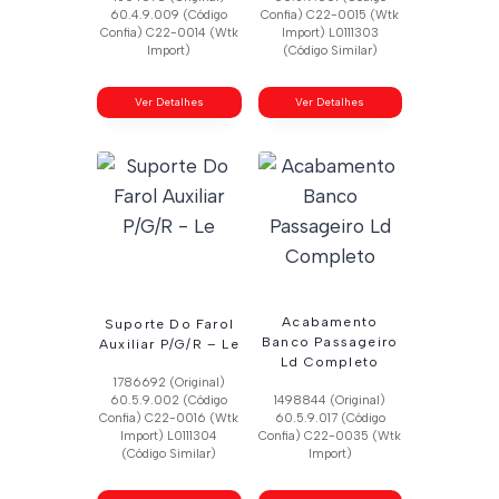
60.4.9.009 (Código
Confia) C22-0015 (Wtk
Confia) C22-0014 (Wtk
Import) L0111303
Import)
(Código Similar)
Ver Detalhes
Ver Detalhes
Acabamento
Suporte Do Farol
Banco Passageiro
Auxiliar P/G/R – Le
Ld Completo
1786692 (Original)
60.5.9.002 (Código
1498844 (Original)
Confia) C22-0016 (Wtk
60.5.9.017 (Código
Import) L0111304
Confia) C22-0035 (Wtk
(Código Similar)
Import)