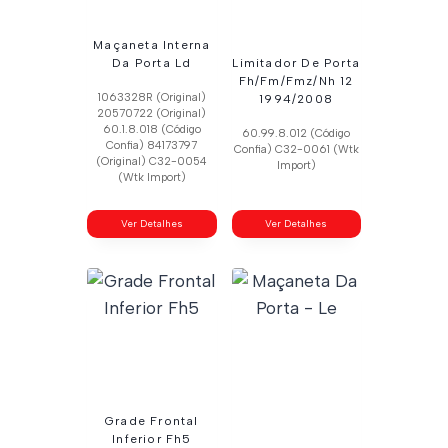
Maçaneta Interna
Da Porta Ld
Limitador De Porta
Fh/Fm/Fmz/Nh 12
1063328R (Original)
1994/2008
20570722 (Original)
60.1.8.018 (Código
60.99.8.012 (Código
Confia) 84173797
Confia) C32-0061 (Wtk
(Original) C32-0054
Import)
(Wtk Import)
Ver Detalhes
Ver Detalhes
Grade Frontal
Inferior Fh5