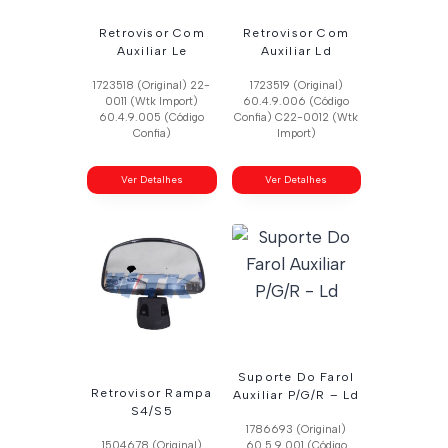
Retrovisor Com
Retrovisor Com
Auxiliar Le
Auxiliar Ld
1723518 (Original) 22-
1723519 (Original)
0011 (Wtk Import)
60.4.9.006 (Código
60.4.9.005 (Código
Confia) C22-0012 (Wtk
Confia)
Import)
Ver Detalhes
Ver Detalhes
Suporte Do Farol
Retrovisor Rampa
Auxiliar P/G/R – Ld
S4/S5
1786693 (Original)
1504678 (Original)
60.5.9.001 (Código