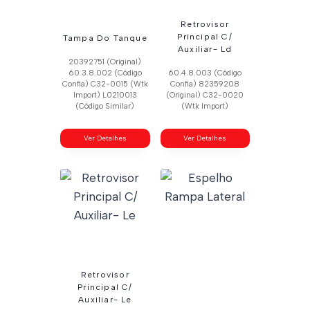
Retrovisor
Principal C/
Tampa Do Tanque
Auxiliar- Ld
20392751 (Original)
60.3.8.002 (Código
60.4.8.003 (Código
Confia) C32-0015 (Wtk
Confia) 82359208
Import) L0210013
(Original) C32-0020
(Código Similar)
(Wtk Import)
Ver Detalhes
Ver Detalhes
Retrovisor
Principal C/
Auxiliar- Le