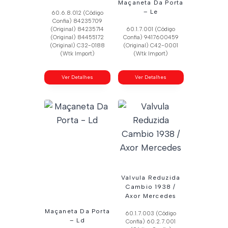
Maçaneta Da Porta
– Le
60.6.8.012 (Código
Confia) 84235709
(Original) 84235714
60.1.7.001 (Código
(Original) 84455172
Confia) 9417600459
(Original) C32-0188
(Original) C42-0001
(Wtk Import)
(Wtk Import)
Ver Detalhes
Ver Detalhes
Valvula Reduzida
Cambio 1938 /
Axor Mercedes
Maçaneta Da Porta
60.1.7.003 (Código
– Ld
Confia) 60.2.7.001