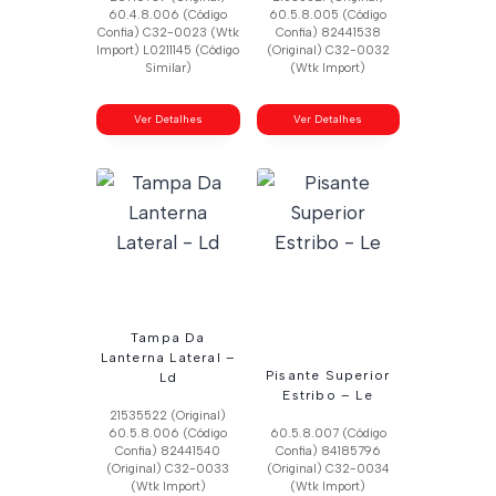
60.4.8.006 (Código
60.5.8.005 (Código
Confia) C32-0023 (Wtk
Confia) 82441538
Import) L0211145 (Código
(Original) C32-0032
Similar)
(Wtk Import)
Ver Detalhes
Ver Detalhes
Tampa Da
Lanterna Lateral –
Pisante Superior
Ld
Estribo – Le
21535522 (Original)
60.5.8.006 (Código
60.5.8.007 (Código
Confia) 82441540
Confia) 84185796
(Original) C32-0033
(Original) C32-0034
(Wtk Import)
(Wtk Import)