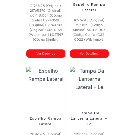
Espelho Rampa
21765178 (Original)
Lateral
21765376 (Original)
60.4.8.004 (Código
Confia) 82943538
1096643 (Original)
(Original) 82943739
2.73053 (Código
(Original) C32-0021
Similar) 60.4.8.005
(Wtk Import) L0211147
(Código Confia) C32-
(Código Similar)
0022 (Wtk Import)
Ver Detalhes
Ver Detalhes
Tampa Da
Espelho Rampa
Lanterna Lateral –
Lateral
Le
20716739 (Original)
21535521 (Original)