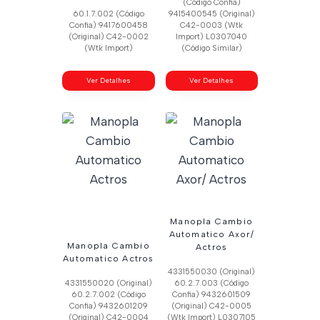
(Código Confia)
60.1.7.002 (Código
9415400545 (Original)
Confia) 9417600458
C42-0003 (Wtk
(Original) C42-0002
Import) L0307040
(Wtk Import)
(Código Similar)
Ver Detalhes
Ver Detalhes
Manopla Cambio
Automatico Axor/
Manopla Cambio
Actros
Automatico Actros
4331550030 (Original)
4331550020 (Original)
60.2.7.003 (Código
60.2.7.002 (Código
Confia) 9432601509
Confia) 9432601209
(Original) C42-0005
(Original) C42-0004
(Wtk Import) L0307105