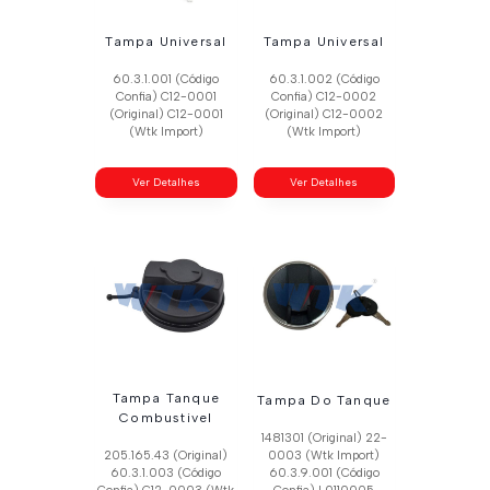
Tampa Universal
Tampa Universal
60.3.1.001 (Código
60.3.1.002 (Código
Confia) C12-0001
Confia) C12-0002
(Original) C12-0001
(Original) C12-0002
(Wtk Import)
(Wtk Import)
Ver Detalhes
Ver Detalhes
Tampa Tanque
Tampa Do Tanque
Combustivel
1481301 (Original) 22-
205.165.43 (Original)
0003 (Wtk Import)
60.3.1.003 (Código
60.3.9.001 (Código