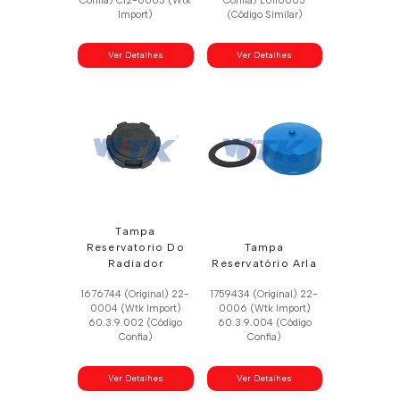
Confia) C12-0003 (Wtk
Confia) L0110005
Import)
(Código Similar)
Ver Detalhes
Ver Detalhes
Tampa
Reservatorio Do
Tampa
Radiador
Reservatório Arla
1676744 (Original) 22-
1759434 (Original) 22-
0004 (Wtk Import)
0006 (Wtk Import)
60.3.9.002 (Código
60.3.9.004 (Código
Confia)
Confia)
Ver Detalhes
Ver Detalhes