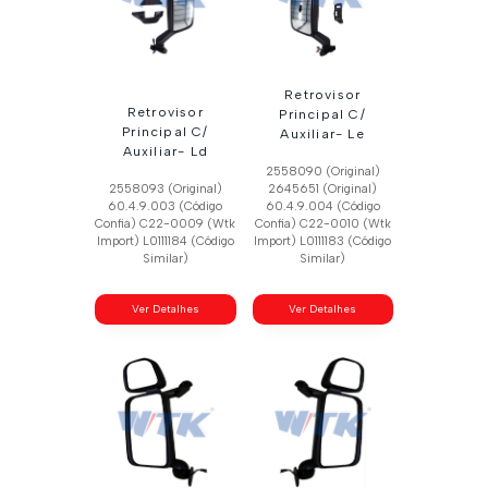
Retrovisor
Retrovisor
Principal C/
Principal C/
Auxiliar- Le
Auxiliar- Ld
2558090 (Original)
2558093 (Original)
2645651 (Original)
60.4.9.003 (Código
60.4.9.004 (Código
Confia) C22-0009 (Wtk
Confia) C22-0010 (Wtk
Import) L0111184 (Código
Import) L0111183 (Código
Similar)
Similar)
Ver Detalhes
Ver Detalhes