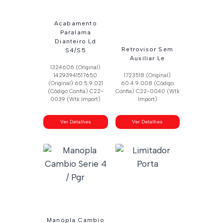
Acabamento
Paralama
Dianteiro Ld
Retrovisor Sem
S4/S5
Auxiliar Le
1324606 (Original)
14293941517650
1723518 (Original)
(Original) 60.5.9.021
60.4.9.008 (Código
(Código Confia) C22-
Confia) C22-0040 (Wtk
0039 (Wtk Import)
Import)
Ver Detalhes
Ver Detalhes
Manopla Cambio