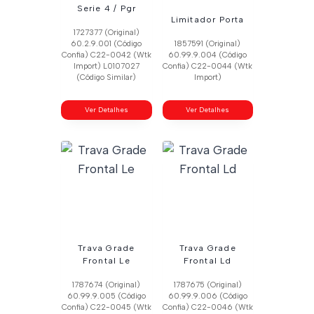
Serie 4 / Pgr
Limitador Porta
1727377 (Original)
60.2.9.001 (Código
1857591 (Original)
Confia) C22-0042 (Wtk
60.99.9.004 (Código
Import) L0107027
Confia) C22-0044 (Wtk
(Código Similar)
Import)
Ver Detalhes
Ver Detalhes
Trava Grade
Trava Grade
Frontal Le
Frontal Ld
1787674 (Original)
1787675 (Original)
60.99.9.005 (Código
60.99.9.006 (Código
Confia) C22-0045 (Wtk
Confia) C22-0046 (Wtk