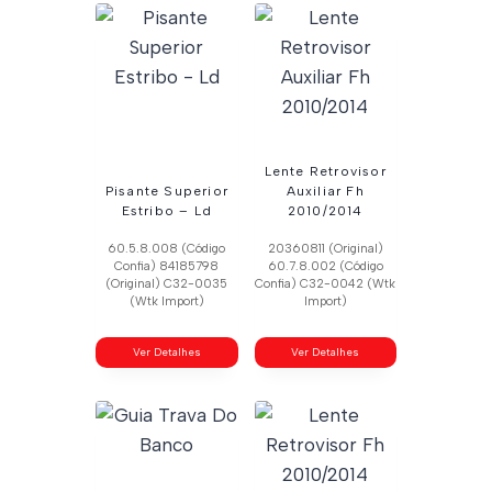
Lente Retrovisor
Pisante Superior
Auxiliar Fh
Estribo – Ld
2010/2014
60.5.8.008 (Código
20360811 (Original)
Confia) 84185798
60.7.8.002 (Código
(Original) C32-0035
Confia) C32-0042 (Wtk
(Wtk Import)
Import)
Ver Detalhes
Ver Detalhes