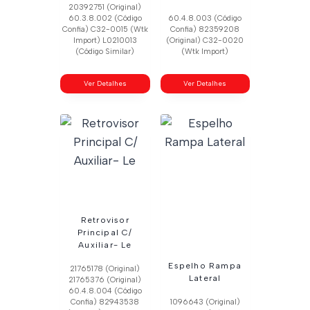
20392751 (Original)
60.3.8.002 (Código
60.4.8.003 (Código
Confia) C32-0015 (Wtk
Confia) 82359208
Import) L0210013
(Original) C32-0020
(Código Similar)
(Wtk Import)
Ver Detalhes
Ver Detalhes
Retrovisor
Principal C/
Auxiliar- Le
Espelho Rampa
21765178 (Original)
Lateral
21765376 (Original)
60.4.8.004 (Código
Confia) 82943538
1096643 (Original)