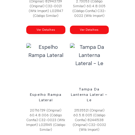
(Original) 82943739
2.73053 (Código
(Original) C32-0021
Similar) 60.4.8.005
(Wtk Import) L0211147
(Código Confia) C32-
(Código Similar)
0022 (Wtk Import)
Ver Detalhes
Ver Detalhes
Tampa Da
Espelho Rampa
Lanterna Lateral –
Lateral
Le
20716739 (Original)
21535521 (Original)
60.4.8.006 (Código
60.5.8.005 (Código
Confia) C32-0023 (Wtk
Confia) 82441538
Import) L0211145 (Código
(Original) C32-0032
Similar)
(Wtk Import)