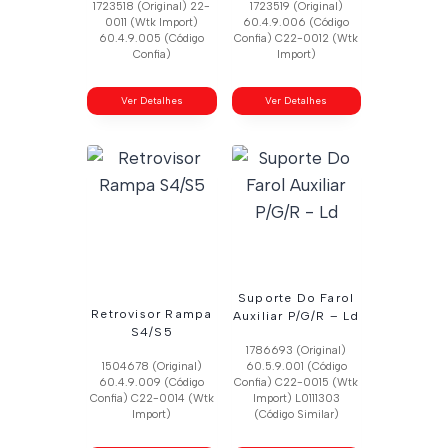
1723518 (Original) 22-
1723519 (Original)
0011 (Wtk Import)
60.4.9.006 (Código
60.4.9.005 (Código
Confia) C22-0012 (Wtk
Confia)
Import)
Ver Detalhes
Ver Detalhes
Suporte Do Farol
Retrovisor Rampa
Auxiliar P/G/R – Ld
S4/S5
1786693 (Original)
1504678 (Original)
60.5.9.001 (Código
60.4.9.009 (Código
Confia) C22-0015 (Wtk
Confia) C22-0014 (Wtk
Import) L0111303
Import)
(Código Similar)