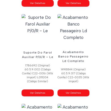
Ver Detalhes
Ver Detalhes
Acabamento
Suporte Do Farol
Banco Passageiro
Auxiliar P/G/R – Le
Ld Completo
1786692 (Original)
60.5.9.002 (Código
1498844 (Original)
Confia) C22-0016 (Wtk
60.5.9.017 (Código
Import) L0111304
Confia) C22-0035 (Wtk
(Código Similar)
Import)
Ver Detalhes
Ver Detalhes