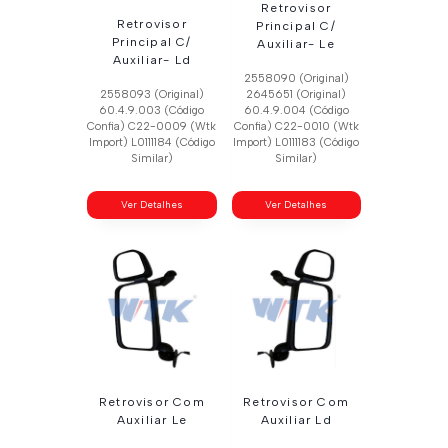
Retrovisor
Retrovisor
Principal C/
Principal C/
Auxiliar- Le
Auxiliar- Ld
2558090 (Original)
2558093 (Original)
2645651 (Original)
60.4.9.003 (Código
60.4.9.004 (Código
Confia) C22-0009 (Wtk
Confia) C22-0010 (Wtk
Import) L0111184 (Código
Import) L0111183 (Código
Similar)
Similar)
Ver Detalhes
Ver Detalhes
Retrovisor Com
Retrovisor Com
Auxiliar Le
Auxiliar Ld