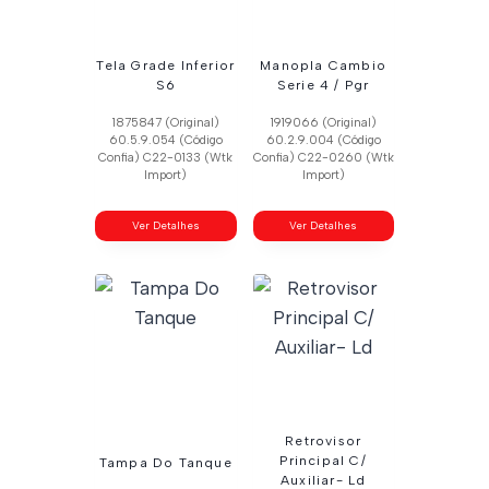
Tela Grade Inferior
Manopla Cambio
S6
Serie 4 / Pgr
1875847 (Original)
1919066 (Original)
60.5.9.054 (Código
60.2.9.004 (Código
Confia) C22-0133 (Wtk
Confia) C22-0260 (Wtk
Import)
Import)
Ver Detalhes
Ver Detalhes
Retrovisor
Principal C/
Tampa Do Tanque
Auxiliar- Ld