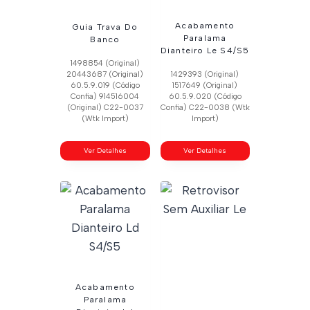
Acabamento
Guia Trava Do
Paralama
Banco
Dianteiro Le S4/S5
1498854 (Original)
20443687 (Original)
1429393 (Original)
60.5.9.019 (Código
1517649 (Original)
Confia) 914516004
60.5.9.020 (Código
(Original) C22-0037
Confia) C22-0038 (Wtk
(Wtk Import)
Import)
Ver Detalhes
Ver Detalhes
Acabamento
Paralama