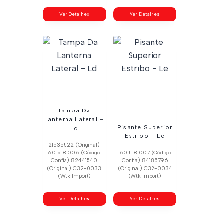
Ver Detalhes
Ver Detalhes
Tampa Da
Lanterna Lateral –
Pisante Superior
Ld
Estribo – Le
21535522 (Original)
60.5.8.006 (Código
60.5.8.007 (Código
Confia) 82441540
Confia) 84185796
(Original) C32-0033
(Original) C32-0034
(Wtk Import)
(Wtk Import)
Ver Detalhes
Ver Detalhes