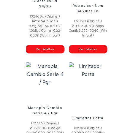
Dianteiro Ld
Retrovisor Sem
S4/S5
Auxiliar Le
1324606 (Original)
14293941517650
1723518 (Original)
(Original) 60.5.9.021
60.4.9.008 (Código
(Código Confia) C22-
Confia) C22-0040 (Wtk
0039 (Wtk Import)
Import)
Ver Detalhes
Ver Detalhes
Manopla Cambio
Serie 4 / Pgr
Limitador Porta
1727377 (Original)
60.2.9.001 (Código
1857591 (Original)
Confia) C22-0042 (Wtk
60.99.9.004 (Código