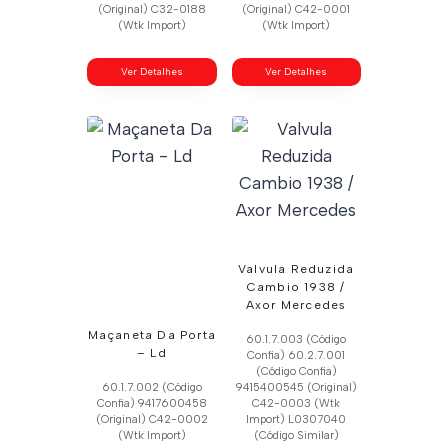
(Original) C32-0188
(Original) C42-0001
(Wtk Import)
(Wtk Import)
Ver Detalhes
Ver Detalhes
Valvula Reduzida
Cambio 1938 /
Axor Mercedes
Maçaneta Da Porta
60.1.7.003 (Código
– Ld
Confia) 60.2.7.001
(Código Confia)
60.1.7.002 (Código
9415400545 (Original)
Confia) 9417600458
C42-0003 (Wtk
(Original) C42-0002
Import) L0307040
(Wtk Import)
(Código Similar)