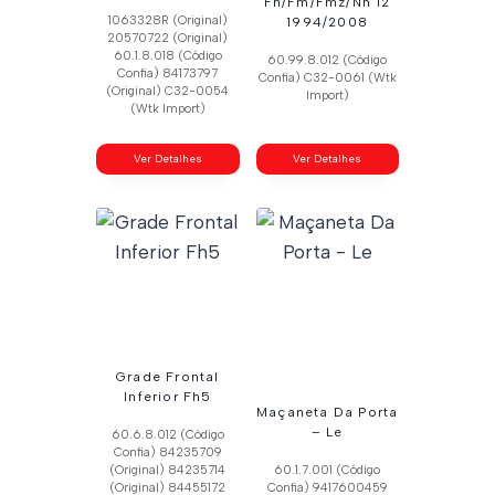
Fh/Fm/Fmz/Nh 12
1063328R (Original)
1994/2008
20570722 (Original)
60.1.8.018 (Código
60.99.8.012 (Código
Confia) 84173797
Confia) C32-0061 (Wtk
(Original) C32-0054
Import)
(Wtk Import)
Ver Detalhes
Ver Detalhes
Grade Frontal
Inferior Fh5
Maçaneta Da Porta
– Le
60.6.8.012 (Código
Confia) 84235709
(Original) 84235714
60.1.7.001 (Código
(Original) 84455172
Confia) 9417600459