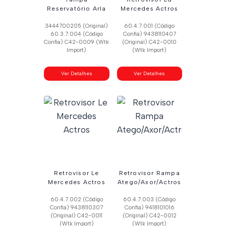
Reservatório Arla
Mercedes Actros
3444700205 (Original)
60.4.7.001 (Código
60.3.7.004 (Código
Confia) 9438110407
Confia) C42-0009 (Wtk
(Original) C42-0010
Import)
(Wtk Import)
Ver Detalhes
Ver Detalhes
Retrovisor Le
Retrovisor Rampa
Mercedes Actros
Atego/Axor/Actros
60.4.7.002 (Código
60.4.7.003 (Código
Confia) 9438110307
Confia) 9418101016
(Original) C42-0011
(Original) C42-0012
(Wtk Import)
(Wtk Import)