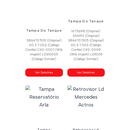
Tampa Do Tanque
Tampa Do Tanque
1673698 (Original)
361692 (Original)
3864707105 (Original)
3864707305 (Original)
60.3.7.002 (Código
60.3.7.003 (Código
Confia) C42-0007 (Wtk
Confia) C42-0008
Import) L0310005
(Wtk Import) L0110011
(Código Similar)
(Código Similar)
Ver Detalhes
Ver Detalhes
Tampa
Retrovisor Ld