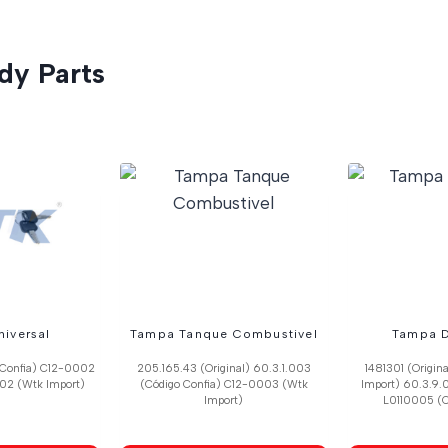
dy Parts
iversal
Tampa Tanque Combustivel
Tampa 
 Confia) C12-0002
205.165.43 (Original) 60.3.1.003
1481301 (Origi
002 (Wtk Import)
(Código Confia) C12-0003 (Wtk
Import) 60.3.9.0
Import)
L0110005 (C