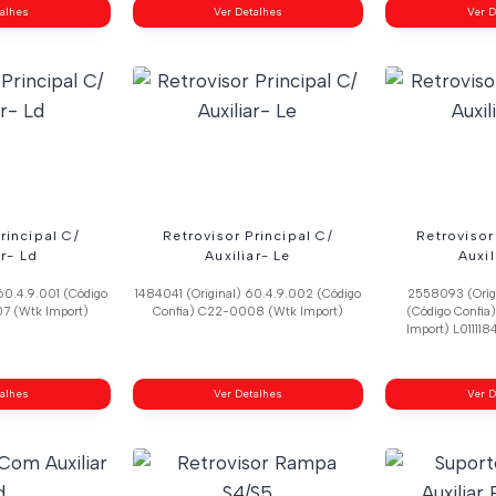
talhes
Ver Detalhes
Ver D
rincipal C/
Retrovisor Principal C/
Retrovisor
ar- Ld
Auxiliar- Le
Auxil
60.4.9.001 (Código
1484041 (Original) 60.4.9.002 (Código
2558093 (Orig
7 (Wtk Import)
Confia) C22-0008 (Wtk Import)
(Código Confi
Import) L011118
talhes
Ver Detalhes
Ver D