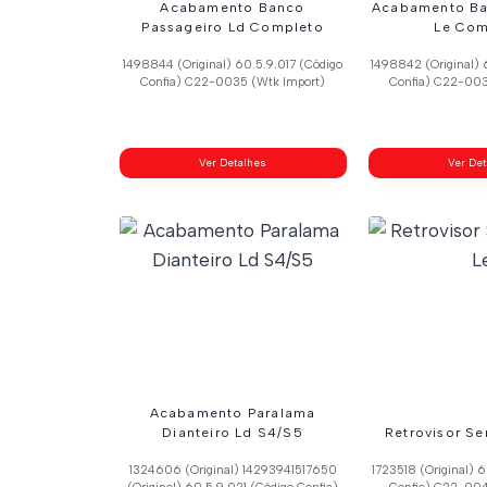
Acabamento Banco
Acabamento Ba
Passageiro Ld Completo
Le Com
1498844 (Original) 60.5.9.017 (Código
1498842 (Original) 
Confia) C22-0035 (Wtk Import)
Confia) C22-003
Ver Detalhes
Ver De
Acabamento Paralama
Dianteiro Ld S4/S5
Retrovisor Se
1324606 (Original) 14293941517650
1723518 (Original) 