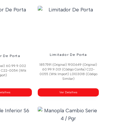
Limitador De Porta
r De Porta
1857591 (Original) 1930649 (Original)
nal) 60.99.9.002
60.99.9.001 (Código Confia) C22-
a) C22-0054 (Wtk
0055 (Wtk Import) L0103018 (Código
port)
Similar)
etalhes
Ver Detalhes