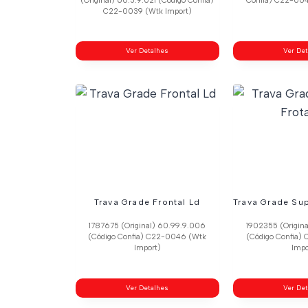
(Original) 60.5.9.021 (Código Confia)
Confia) C22-004
C22-0039 (Wtk Import)
Ver Detalhes
Ver De
Trava Grade Frontal Ld
Trava Grade Sup
1787675 (Original) 60.99.9.006
1902355 (Origin
(Código Confia) C22-0046 (Wtk
(Código Confia)
Import)
Impo
Ver Detalhes
Ver De