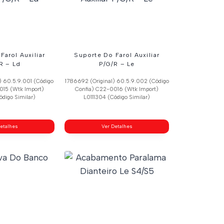
Farol Auxiliar
Suporte Do Farol Auxiliar
R – Ld
P/G/R – Le
) 60.5.9.001 (Código
1786692 (Original) 60.5.9.002 (Código
015 (Wtk Import)
Confia) C22-0016 (Wtk Import)
ódigo Similar)
L0111304 (Código Similar)
etalhes
Ver Detalhes