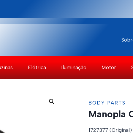
Sobr
uzinas
Elétrica
Iluminação
Motor
BODY PARTS
Manopla C
1727377 (Original)