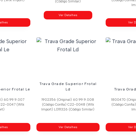
0 (Wtk Import)
(Código Confi
(Código Similar)
Im
Ver Detalhes
talhes
Ver D
Trava Grade Superior Frotal
erior Frotal Le
Ld
Trava Grad
al) 60.99.9.007
1902356 (Original) 60.99.9.008
1800470 (Origi
 C22-0047 (Wtk
(Código Confia) C22-0048 (Wtk
(Código Confi
rt)
Import) L0111326 (Código Similar)
Im
talhes
Ver Detalhes
Ver D