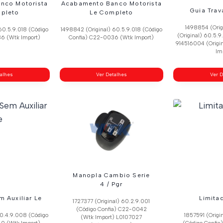
nco Motorista
Acabamento Banco Motorista
Guia Tra
pleto
Le Completo
1498854 (Ori
60.5.9.018 (Código
1498842 (Original) 60.5.9.018 (Código
(Original) 60.5.9
6 (Wtk Import)
Confia) C22-0036 (Wtk Import)
914516004 (Origi
Im
talhes
Ver Detalhes
Ver D
Manopla Cambio Serie
4 / Pgr
m Auxiliar Le
Limita
1727377 (Original) 60.2.9.001
(Código Confia) C22-0042
60.4.9.008 (Código
1857591 (Origi
(Wtk Import) L0107027