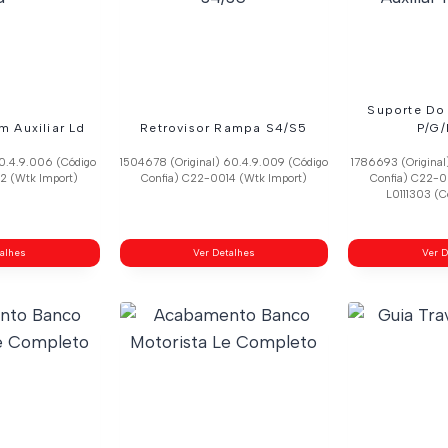
Suporte Do 
m Auxiliar Ld
Retrovisor Rampa S4/S5
P/G/
60.4.9.006 (Código
1504678 (Original) 60.4.9.009 (Código
1786693 (Original
2 (Wtk Import)
Confia) C22-0014 (Wtk Import)
Confia) C22-0
L0111303 (C
talhes
Ver Detalhes
Ver D