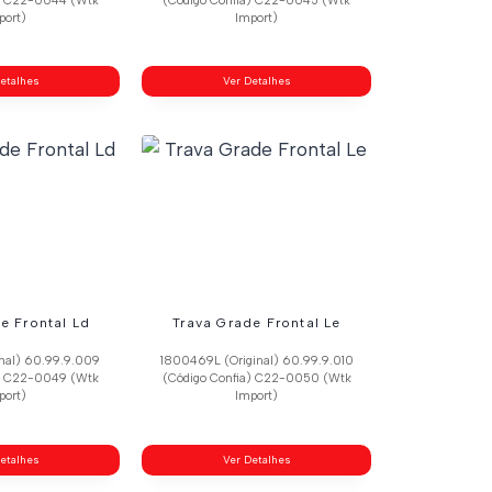
a) C22-0044 (Wtk
(Código Confia) C22-0045 (Wtk
port)
Import)
etalhes
Ver Detalhes
e Frontal Ld
Trava Grade Frontal Le
nal) 60.99.9.009
1800469L (Original) 60.99.9.010
a) C22-0049 (Wtk
(Código Confia) C22-0050 (Wtk
port)
Import)
etalhes
Ver Detalhes