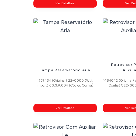
Ver Detalhes
Ver De
Retrovisor P
Tampa Reservatório Arla
Auxili
1759434 (Original) 22-0006 (Wtk
1484042 (Original) 
Import) 60.3.9.004 (Código Confia)
Confia) C22-000
Ver Detalhes
Ver De