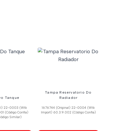
Tampa Reservatorio Do
Do Tanque
Radiador
nal) 22-0003 (Wtk
1676744 (Original) 22-0004 (Wtk
01 (Código Confia)
Import) 60.3.9.002 (Código Confia)
ódigo Similar)