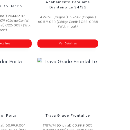
Acabamento Paralama
va Do Banco
Dianteiro Le S4/S5
ginal) 20443687
1429393 (Original) 1517649 (Original)
.019 (Código Confia)
60.5.9.020 (Código Confia) C22-0038
nal) C22-0037 (Wtk
(Wtk Import)
port)
etalhes
Ver Detalhes
dor Porta
Trava Grade Frontal Le
nal) 60.99.9.004
1787674 (Original) 60.99.9.005