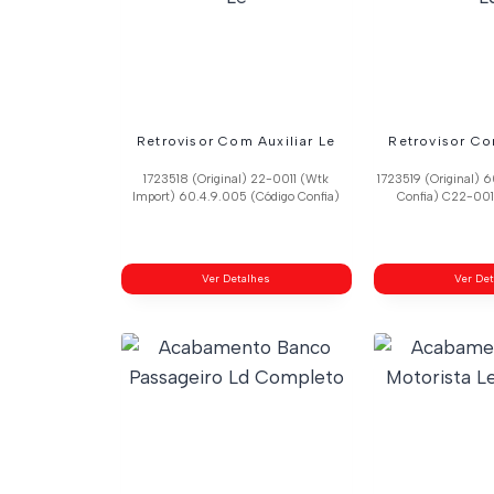
Retrovisor Com Auxiliar Le
Retrovisor Co
1723518 (Original) 22-0011 (Wtk
1723519 (Original) 
Import) 60.4.9.005 (Código Confia)
Confia) C22-001
Ver Detalhes
Ver De