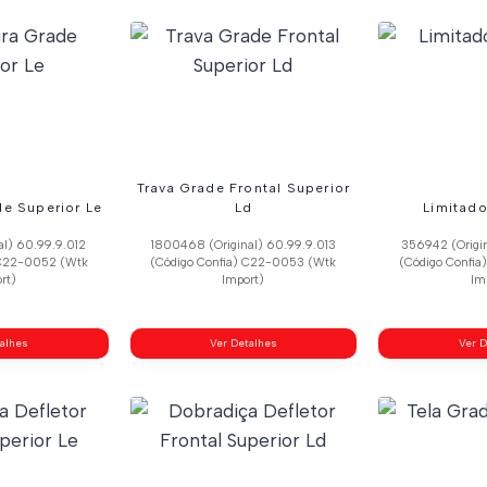
Trava Grade Frontal Superior
e Superior Le
Ld
Limitado
al) 60.99.9.012
1800468 (Original) 60.99.9.013
356942 (Origi
 C22-0052 (Wtk
(Código Confia) C22-0053 (Wtk
(Código Confi
rt)
Import)
Im
talhes
Ver Detalhes
Ver D