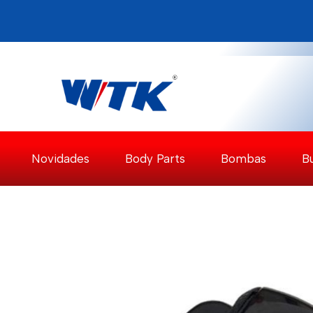
Pular
para
o
Conteúdo
Novidades
Body Parts
Bombas
B