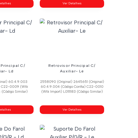
etalhes
Ver Detalhes
 Principal C/
Retrovisor Principal C/
iar- Ld
Auxiliar- Le
inal) 60.4.9.003
2558090 (Original) 2645651 (Original)
a) C22-0009 (Wtk
60.4.9.004 (Código Confia) C22-0010
4 (Código Similar)
(Wtk Import) L0111183 (Código Similar)
etalhes
Ver Detalhes