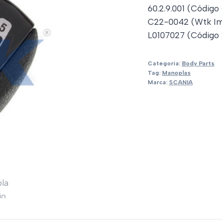
60.2.9.001 (Código
C22-0042 (Wtk Im
L0107027 (Código 
Categoria:
Body Parts
Tag:
Manoplas
Marca:
SCANIA