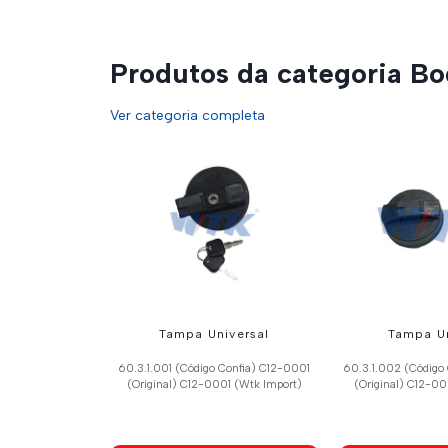
Produtos da categoria Bo
Ver categoria completa
Tampa Universal
Tampa Un
60.3.1.001 (Código Confia) C12-0001
60.3.1.002 (Código
(Original) C12-0001 (Wtk Import)
(Original) C12-0