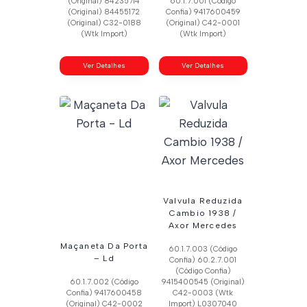
(Original) 84235714
60.1.7.001 (Código
(Original) 84455172
Confia) 9417600459
(Original) C32-0188
(Original) C42-0001
(Wtk Import)
(Wtk Import)
Ver Detalhes
Ver Detalhes
Valvula Reduzida
Cambio 1938 /
Axor Mercedes
Maçaneta Da Porta
60.1.7.003 (Código
– Ld
Confia) 60.2.7.001
(Código Confia)
60.1.7.002 (Código
9415400545 (Original)
Confia) 9417600458
C42-0003 (Wtk
(Original) C42-0002
Import) L0307040