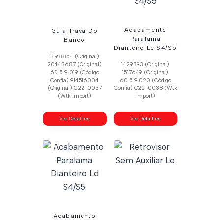
Acabamento
Guia Trava Do
Paralama
Banco
Dianteiro Le S4/S5
1498854 (Original)
20443687 (Original)
1429393 (Original)
60.5.9.019 (Código
1517649 (Original)
Confia) 914516004
60.5.9.020 (Código
(Original) C22-0037
Confia) C22-0038 (Wtk
(Wtk Import)
Import)
Ver Detalhes
Ver Detalhes
Acabamento