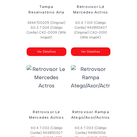
Tampa
Retrovisor Ld
Reservatório Arla
Mercedes Actros
3444700205 (Original)
60.4.7.001 (Código
60.3.7.004 (Código
Confia) 9438110407
Confia) C42-0009 (Wtk
(Original) C42-0010
Import)
(Wtk Import)
Ver Detalhes
Ver Detalhes
Retrovisor Le
Retrovisor Rampa
Mercedes Actros
Atego/Axor/Actros
60.4.7.002 (Código
60.4.7.003 (Código
Confia) 9438110307
Confia) 9418101016