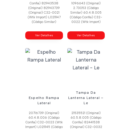
Confia) 82943538
1096643 (Original)
(Original) 82943739
2.73053 (Código
(Original) C32-0021
Similar) 60.4.8.005
(Wtk Import) L0211147
(Código Confia) C32-
(Código Similar)
0022 (Wtk Import)
Ver Detalhes
Ver Detalhes
Tampa Da
Espelho Rampa
Lanterna Lateral –
Lateral
Le
20716739 (Original)
21535521 (Original)
60.4.8.006 (Código
60.5.8.005 (Código
Confia) C32-0023 (Wtk
Confia) 82441538
Import) L0211145 (Código
(Original) C32-0032