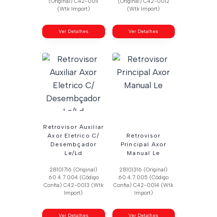
(Original) C42-0011
(Original) C42-0012
(Wtk Import)
(Wtk Import)
Ver Detalhes
Ver Detalhes
Retrovisor Auxiliar
Axor Eletrico C/
Retrovisor
Desembçador
Principal Axor
Le/Ld
Manual Le
28101716 (Original)
28101316 (Original)
60.4.7.004 (Código
60.4.7.005 (Código
Confia) C42-0013 (Wtk
Confia) C42-0014 (Wtk
Import)
Import)
Ver Detalhes
Ver Detalhes