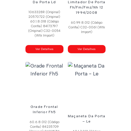
Da Porta Ld
Limitador De Porta
Fh/Fm/Fmz/Nh 12
1063328R (Original)
1994/2008
20570722 (Original)
60.1.8.018 (Código
60.99.8.012 (Código
Confia) 84173797
Confia) C32-0061 (Wtk
(Original) C32-0054
Import)
(Wtk Import)
Ver Detalhes
Ver Detalhes
Grade Frontal
Inferior Fh5
Maçaneta Da Porta
– Le
60.6.8.012 (Código
Confia) 84235709