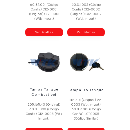
60.3.1.001 (Código
60.3.1.002 (Código
Confia) C12-0001
Confia) C12-0002
(Original) C12-0001
(Original) C12-0002
(Wtk Import)
(Wtk Import)
Ver Detalhes
Ver Detalhes
Tampa Tanque
Tampa Do Tanque
Combustivel
1481301 (Original) 22-
205.165.43 (Original)
0003 (Wtk Import)
60.3.1.003 (Código
60.3.9.001 (Código
Confia) C12-0003 (Wtk
Confia) L0110005
Import)
(Código Similar)