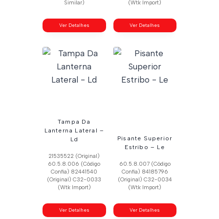
Similar)
(Wtk Import)
Ver Detalhes
Ver Detalhes
Tampa Da
Lanterna Lateral –
Pisante Superior
Ld
Estribo – Le
21535522 (Original)
60.5.8.006 (Código
60.5.8.007 (Código
Confia) 82441540
Confia) 84185796
(Original) C32-0033
(Original) C32-0034
(Wtk Import)
(Wtk Import)
Ver Detalhes
Ver Detalhes