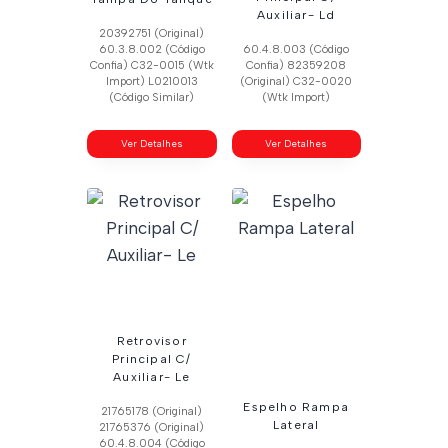
Auxiliar- Ld
20392751 (Original)
60.3.8.002 (Código
60.4.8.003 (Código
Confia) C32-0015 (Wtk
Confia) 82359208
Import) L0210013
(Original) C32-0020
(Código Similar)
(Wtk Import)
Ver Detalhes
Ver Detalhes
Retrovisor
Principal C/
Auxiliar- Le
Espelho Rampa
21765178 (Original)
Lateral
21765376 (Original)
60.4.8.004 (Código