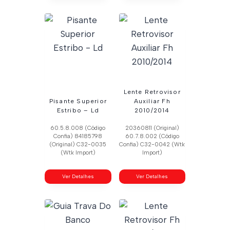
Lente Retrovisor
Pisante Superior
Auxiliar Fh
Estribo – Ld
2010/2014
60.5.8.008 (Código
20360811 (Original)
Confia) 84185798
60.7.8.002 (Código
(Original) C32-0035
Confia) C32-0042 (Wtk
(Wtk Import)
Import)
Ver Detalhes
Ver Detalhes