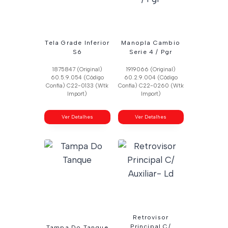
Tela Grade Inferior
Manopla Cambio
S6
Serie 4 / Pgr
1875847 (Original)
1919066 (Original)
60.5.9.054 (Código
60.2.9.004 (Código
Confia) C22-0133 (Wtk
Confia) C22-0260 (Wtk
Import)
Import)
Ver Detalhes
Ver Detalhes
Retrovisor
Principal C/
Tampa Do Tanque