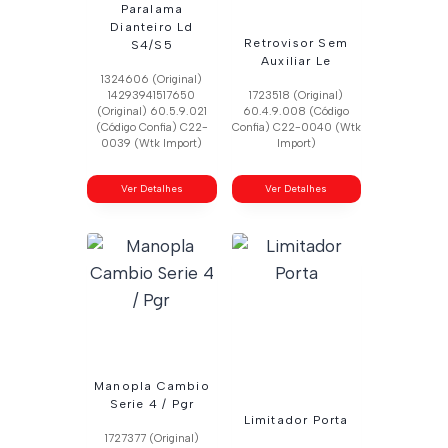
Paralama
Dianteiro Ld
Retrovisor Sem
S4/S5
Auxiliar Le
1324606 (Original)
14293941517650
1723518 (Original)
(Original) 60.5.9.021
60.4.9.008 (Código
(Código Confia) C22-
Confia) C22-0040 (Wtk
0039 (Wtk Import)
Import)
Ver Detalhes
Ver Detalhes
Manopla Cambio
Serie 4 / Pgr
Limitador Porta
1727377 (Original)