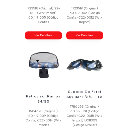
1723518 (Original) 22-
1723519 (Original)
0011 (Wtk Import)
60.4.9.006 (Código
60.4.9.005 (Código
Confia) C22-0012 (Wtk
Confia)
Import)
Ver Detalhes
Ver Detalhes
Suporte Do Farol
Retrovisor Rampa
Auxiliar P/G/R – Ld
S4/S5
1786693 (Original)
1504678 (Original)
60.5.9.001 (Código
60.4.9.009 (Código
Confia) C22-0015 (Wtk
Confia) C22-0014 (Wtk
Import) L0111303
Import)
(Código Similar)