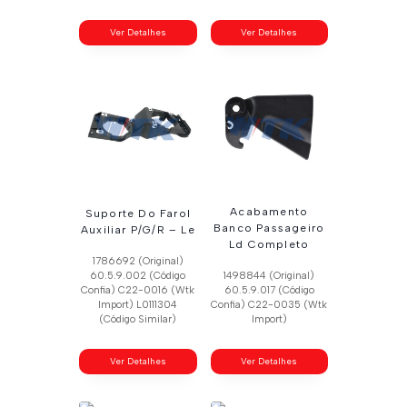
Ver Detalhes
Ver Detalhes
Acabamento
Suporte Do Farol
Banco Passageiro
Auxiliar P/G/R – Le
Ld Completo
1786692 (Original)
60.5.9.002 (Código
1498844 (Original)
Confia) C22-0016 (Wtk
60.5.9.017 (Código
Import) L0111304
Confia) C22-0035 (Wtk
(Código Similar)
Import)
Ver Detalhes
Ver Detalhes