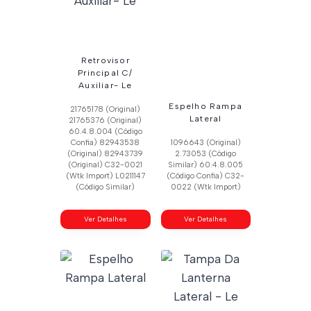
Retrovisor
Principal C/
Auxiliar- Le
Espelho Rampa
21765178 (Original)
Lateral
21765376 (Original)
60.4.8.004 (Código
Confia) 82943538
1096643 (Original)
(Original) 82943739
2.73053 (Código
(Original) C32-0021
Similar) 60.4.8.005
(Wtk Import) L0211147
(Código Confia) C32-
(Código Similar)
0022 (Wtk Import)
Ver Detalhes
Ver Detalhes