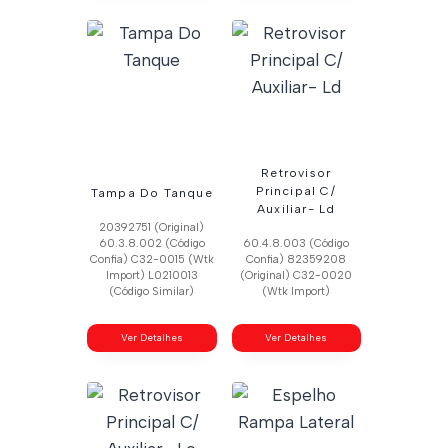
Retrovisor
Principal C/
Tampa Do Tanque
Auxiliar- Ld
20392751 (Original)
60.3.8.002 (Código
60.4.8.003 (Código
Confia) C32-0015 (Wtk
Confia) 82359208
Import) L0210013
(Original) C32-0020
(Código Similar)
(Wtk Import)
Ver Detalhes
Ver Detalhes