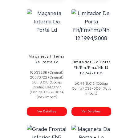
Maçaneta Interna
Da Porta Ld
Limitador De Porta
Fh/Fm/Fmz/Nh 12
1063328R (Original)
1994/2008
20570722 (Original)
60.1.8.018 (Código
60.99.8.012 (Código
Confia) 84173797
Confia) C32-0061 (Wtk
(Original) C32-0054
Import)
(Wtk Import)
Ver Detalhes
Ver Detalhes