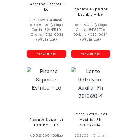
Lanterna Lateral –
Pisante Superior
Ld
Estribo – Le
21535522 (Original)
60.5.8.006 (Código
60.5.8.007 (Código
Confia) 82441540
Confia) 84185796
(Original) C32-0033
(Original) C32-0034
(Wtk Import)
(Wtk Import)
Ver Detalhes
Ver Detalhes
Lente Retrovisor
Pisante Superior
Auxiliar Fh
Estribo – Ld
2010/2014
60.5.8.008 (Código
20360811 (Original)