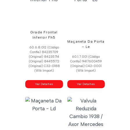
Grade Frontal
Inferior Fh5
Maçaneta Da Porta
– Le
60.6.8.012 (Código
Confia) 84235709
(Original) 84235714
60.1.7.001 (Código
(Original) 84455172
Confia) 9417600459
(Original) C32-0188
(Original) C42-0001
(Wtk Import)
(Wtk Import)
Ver Detalhes
Ver Detalhes