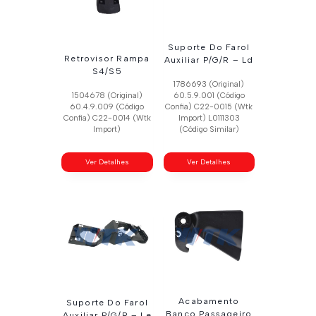
Suporte Do Farol
Retrovisor Rampa
Auxiliar P/G/R – Ld
S4/S5
1786693 (Original)
1504678 (Original)
60.5.9.001 (Código
60.4.9.009 (Código
Confia) C22-0015 (Wtk
Confia) C22-0014 (Wtk
Import) L0111303
Import)
(Código Similar)
Ver Detalhes
Ver Detalhes
Acabamento
Suporte Do Farol
Banco Passageiro
Auxiliar P/G/R – Le