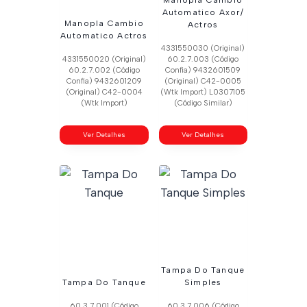
Manopla Cambio
Automatico Axor/
Manopla Cambio
Actros
Automatico Actros
4331550030 (Original)
4331550020 (Original)
60.2.7.003 (Código
60.2.7.002 (Código
Confia) 9432601509
Confia) 9432601209
(Original) C42-0005
(Original) C42-0004
(Wtk Import) L0307105
(Wtk Import)
(Código Similar)
Ver Detalhes
Ver Detalhes
Tampa Do Tanque
Tampa Do Tanque
Simples
60.3.7.001 (Código
60.3.7.006 (Código