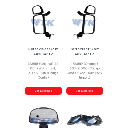
Retrovisor Com
Retrovisor Com
Auxiliar Le
Auxiliar Ld
1723518 (Original) 22-
1723519 (Original)
0011 (Wtk Import)
60.4.9.006 (Código
60.4.9.005 (Código
Confia) C22-0012 (Wtk
Confia)
Import)
Ver Detalhes
Ver Detalhes