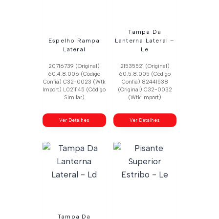
Tampa Da
Espelho Rampa
Lanterna Lateral –
Lateral
Le
20716739 (Original)
21535521 (Original)
60.4.8.006 (Código
60.5.8.005 (Código
Confia) C32-0023 (Wtk
Confia) 82441538
Import) L0211145 (Código
(Original) C32-0032
Similar)
(Wtk Import)
Ver Detalhes
Ver Detalhes
Tampa Da