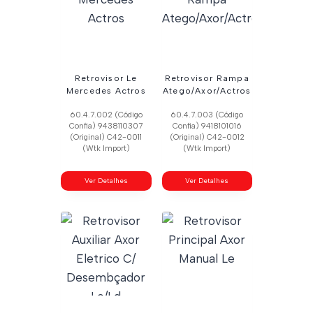
Retrovisor Le
Retrovisor Rampa
Mercedes Actros
Atego/Axor/Actros
60.4.7.002 (Código
60.4.7.003 (Código
Confia) 9438110307
Confia) 9418101016
(Original) C42-0011
(Original) C42-0012
(Wtk Import)
(Wtk Import)
Ver Detalhes
Ver Detalhes