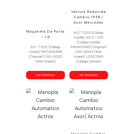
Valvula Reduzida
Cambio 1938 /
Axor Mercedes
Maçaneta Da Porta
60.1.7.003 (Código
– Ld
Confia) 60.2.7.001
(Código Confia)
60.1.7.002 (Código
9415400545 (Original)
Confia) 9417600458
C42-0003 (Wtk
(Original) C42-0002
Import) L0307040
(Wtk Import)
(Código Similar)
Ver Detalhes
Ver Detalhes