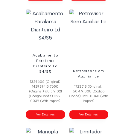
Acabamento
Paralama
Dianteiro Ld
Retrovisor Sem
S4/S5
Auxiliar Le
1324606 (Original)
14293941517650
1723518 (Original)
(Original) 60.5.9.021
60.4.9.008 (Código
(Código Confia) C22-
Confia) C22-0040 (Wtk
0039 (Wtk Import)
Import)
Ver Detalhes
Ver Detalhes