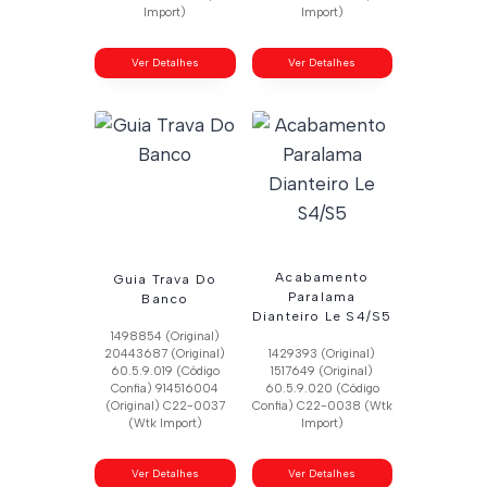
Import)
Import)
Ver Detalhes
Ver Detalhes
Acabamento
Guia Trava Do
Paralama
Banco
Dianteiro Le S4/S5
1498854 (Original)
20443687 (Original)
1429393 (Original)
60.5.9.019 (Código
1517649 (Original)
Confia) 914516004
60.5.9.020 (Código
(Original) C22-0037
Confia) C22-0038 (Wtk
(Wtk Import)
Import)
Ver Detalhes
Ver Detalhes