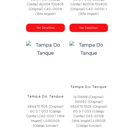
Confia) A0004700405
Confia) A0004700405
(Original) C42-0006
(Original) C42-0006-1
(Wtk Import)
(Wtk Import)
Ver Detalhes
Ver Detalhes
Tampa Do Tanque
Tampa Do Tanque
1673698 (Original)
361692 (Original)
3864707105 (Original)
3864707305 (Original)
60.3.7.002 (Código
60.3.7.003 (Código
Confia) C42-0007 (Wtk
Confia) C42-0008
Import) L0310005
(Wtk Import) L0110011
(Código Similar)
(Código Similar)