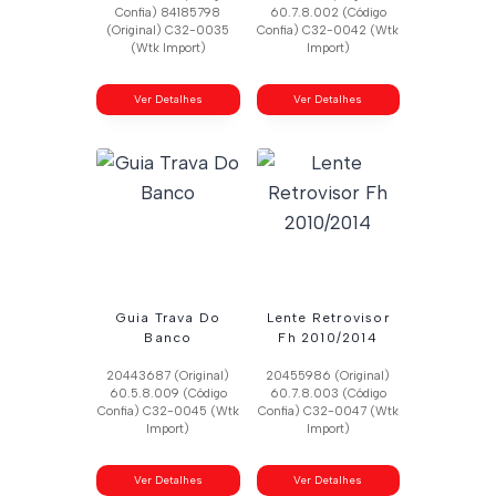
Confia) 84185798
60.7.8.002 (Código
(Original) C32-0035
Confia) C32-0042 (Wtk
(Wtk Import)
Import)
Ver Detalhes
Ver Detalhes
Guia Trava Do
Lente Retrovisor
Banco
Fh 2010/2014
20443687 (Original)
20455986 (Original)
60.5.8.009 (Código
60.7.8.003 (Código
Confia) C32-0045 (Wtk
Confia) C32-0047 (Wtk
Import)
Import)
Ver Detalhes
Ver Detalhes