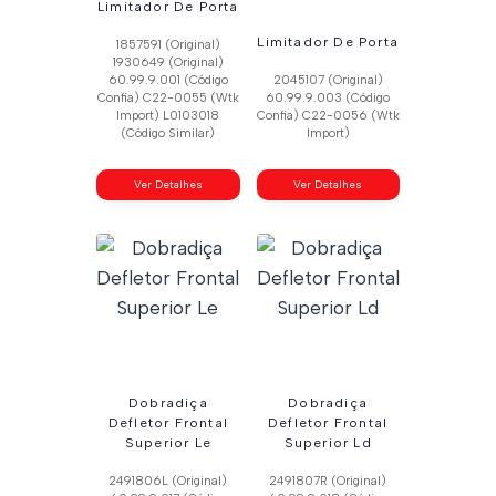
Limitador De Porta
Limitador De Porta
1857591 (Original)
1930649 (Original)
60.99.9.001 (Código
2045107 (Original)
Confia) C22-0055 (Wtk
60.99.9.003 (Código
Import) L0103018
Confia) C22-0056 (Wtk
(Código Similar)
Import)
Ver Detalhes
Ver Detalhes
Dobradiça
Dobradiça
Defletor Frontal
Defletor Frontal
Superior Le
Superior Ld
2491806L (Original)
2491807R (Original)