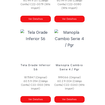
60.99.9.017 (Código
60.99.9.018 (Código
Confia) C22-0079 (Wtk
Confia) C22-0080
Import)
(Wtk Import)
Ver Detalhes
Ver Detalhes
Tela Grade Inferior
Manopla Cambio
S6
Serie 4 / Pgr
1875847 (Original)
1919066 (Original)
60.5.9.054 (Código
60.2.9.004 (Código
Confia) C22-0133 (Wtk
Confia) C22-0260 (Wtk
Import)
Import)
Ver Detalhes
Ver Detalhes