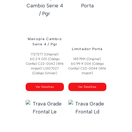
Manopla Cambio
Serie 4 / Pgr
Limitador Porta
1727377 (Original)
60.2.9.001 (Código
1857591 (Original)
Confia) C22-0042 (Wtk
60.99.9.004 (Código
Import) L0107027
Confia) C22-0044 (Wtk
(Código Similar)
Import)
Ver Detalhes
Ver Detalhes