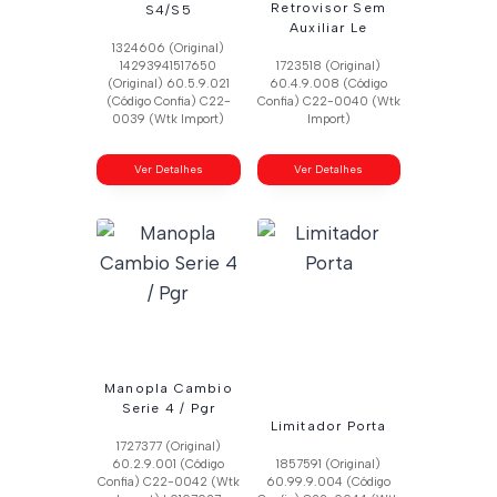
Retrovisor Sem
S4/S5
Auxiliar Le
1324606 (Original)
14293941517650
1723518 (Original)
(Original) 60.5.9.021
60.4.9.008 (Código
(Código Confia) C22-
Confia) C22-0040 (Wtk
0039 (Wtk Import)
Import)
Ver Detalhes
Ver Detalhes
Manopla Cambio
Serie 4 / Pgr
Limitador Porta
1727377 (Original)
60.2.9.001 (Código
1857591 (Original)
Confia) C22-0042 (Wtk
60.99.9.004 (Código