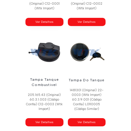
(Original) C12-0001
(Original) C12-0002
(Wtk Import)
(Wtk Import)
Ver Detalhes
Ver Detalhes
Tampa Tanque
Tampa Do Tanque
Combustivel
1481301 (Original) 22-
205.165.43 (Original)
0003 (Wtk Import)
60.3.1.003 (Código
60.3.9.001 (Código
Confia) C12-0003 (Wtk
Confia) L0110005
Import)
(Código Similar)
Ver Detalhes
Ver Detalhes