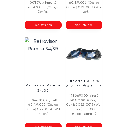
0011 (Wtk Import)
60.4.9.006 (Código
60.4.9.005 (Código
Confia) C22-0012 (Wtk
Confia)
Import)
Ver Detalhes
Ver Detalhes
Suporte Do Farol
Retrovisor Rampa
Auxiliar P/G/R – Ld
S4/S5
1786693 (Original)
1504678 (Original)
60.5.9.001 (Código
60.4.9.009 (Código
Confia) C22-0015 (Wtk
Confia) C22-0014 (Wtk
Import) L0111303
Import)
(Código Similar)
Ver Detalhes
Ver Detalhes