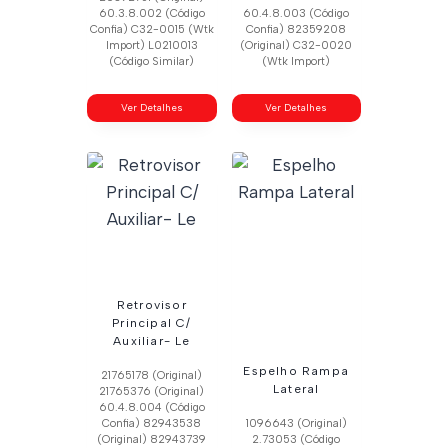
60.3.8.002 (Código
60.4.8.003 (Código
Confia) C32-0015 (Wtk
Confia) 82359208
Import) L0210013
(Original) C32-0020
(Código Similar)
(Wtk Import)
Ver Detalhes
Ver Detalhes
Retrovisor
Principal C/
Auxiliar- Le
Espelho Rampa
21765178 (Original)
Lateral
21765376 (Original)
60.4.8.004 (Código
Confia) 82943538
1096643 (Original)
(Original) 82943739
2.73053 (Código