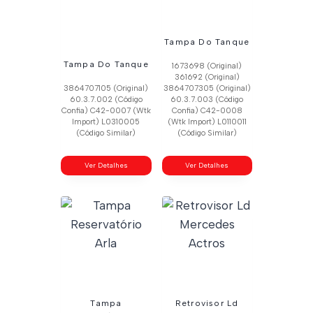
Tampa Do Tanque
Tampa Do Tanque
1673698 (Original)
361692 (Original)
3864707105 (Original)
3864707305 (Original)
60.3.7.002 (Código
60.3.7.003 (Código
Confia) C42-0007 (Wtk
Confia) C42-0008
Import) L0310005
(Wtk Import) L0110011
(Código Similar)
(Código Similar)
Ver Detalhes
Ver Detalhes
Tampa
Retrovisor Ld