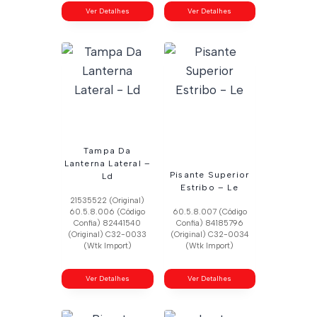
Ver Detalhes
Ver Detalhes
Tampa Da
Lanterna Lateral –
Pisante Superior
Ld
Estribo – Le
21535522 (Original)
60.5.8.006 (Código
60.5.8.007 (Código
Confia) 82441540
Confia) 84185796
(Original) C32-0033
(Original) C32-0034
(Wtk Import)
(Wtk Import)
Ver Detalhes
Ver Detalhes