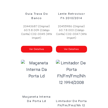
Guia Trava Do
Lente Retrovisor
Banco
Fh 2010/2014
20443687 (Original)
20455986 (Original)
60.5.8.009 (Código
60.7.8.003 (Código
Confia) C32-0045 (Wtk
Confia) C32-0047 (Wtk
Import)
Import)
Ver Detalhes
Ver Detalhes
Maçaneta Interna
Da Porta Ld
Limitador De Porta
Fh/Fm/Fmz/Nh 12