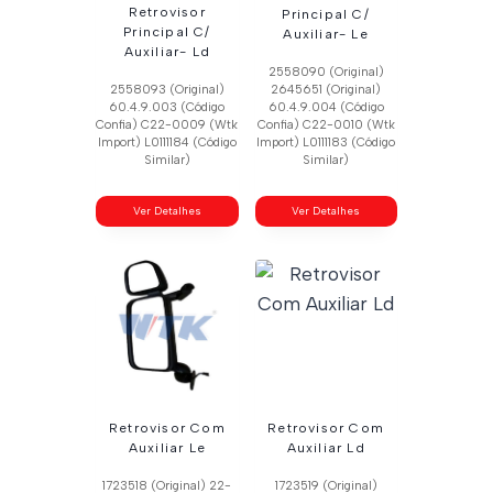
Retrovisor
Principal C/
Principal C/
Auxiliar- Le
Auxiliar- Ld
2558090 (Original)
2558093 (Original)
2645651 (Original)
60.4.9.003 (Código
60.4.9.004 (Código
Confia) C22-0009 (Wtk
Confia) C22-0010 (Wtk
Import) L0111184 (Código
Import) L0111183 (Código
Similar)
Similar)
Ver Detalhes
Ver Detalhes
Retrovisor Com
Retrovisor Com
Auxiliar Le
Auxiliar Ld
1723518 (Original) 22-
1723519 (Original)