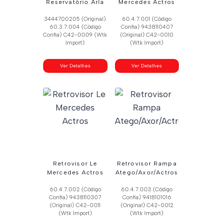
Reservatório Arla
Mercedes Actros
3444700205 (Original)
60.4.7.001 (Código
60.3.7.004 (Código
Confia) 9438110407
Confia) C42-0009 (Wtk
(Original) C42-0010
Import)
(Wtk Import)
Ver Detalhes
Ver Detalhes
Retrovisor Le
Retrovisor Rampa
Mercedes Actros
Atego/Axor/Actros
60.4.7.002 (Código
60.4.7.003 (Código
Confia) 9438110307
Confia) 9418101016
(Original) C42-0011
(Original) C42-0012
(Wtk Import)
(Wtk Import)