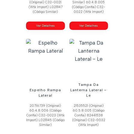
(Original) C32-0021
Similar) 60.4.8.005
(Wtk Import) L0211147
(Código Confia) C32-
(Código Similar)
0022 (Wtk Import)
Ver Detalhes
Ver Detalhes
Tampa Da
Espelho Rampa
Lanterna Lateral –
Lateral
Le
20716739 (Original)
21535521 (Original)
60.4.8.006 (Código
60.5.8.005 (Código
Confia) C32-0023 (Wtk
Confia) 82441538
Import) L0211145 (Código
(Original) C32-0032
Similar)
(Wtk Import)