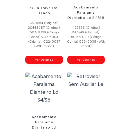
Acabamento
Guia Trava Do
Paralama
Banco
Dianteiro Le S4/S5
1498854 (Original)
20443687 (Original)
1429393 (Original)
60.5.9.019 (Código
1517649 (Original)
Confia) 914516004
60.5.9.020 (Código
(Original) C22-0037
Confia) C22-0038 (Wtk
(Wtk Import)
Import)
Ver Detalhes
Ver Detalhes
Acabamento
Paralama
Dianteiro Ld