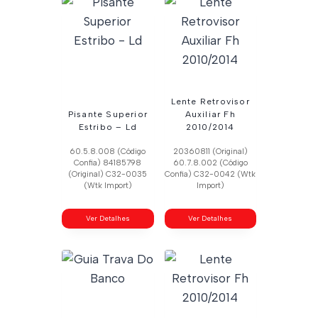
Lente Retrovisor
Pisante Superior
Auxiliar Fh
Estribo – Ld
2010/2014
60.5.8.008 (Código
20360811 (Original)
Confia) 84185798
60.7.8.002 (Código
(Original) C32-0035
Confia) C32-0042 (Wtk
(Wtk Import)
Import)
Ver Detalhes
Ver Detalhes