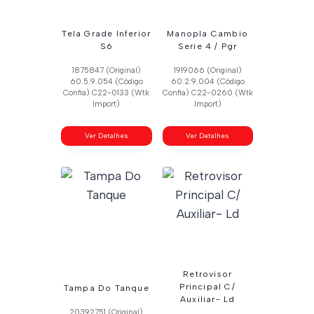
Tela Grade Inferior
Manopla Cambio
S6
Serie 4 / Pgr
1875847 (Original)
1919066 (Original)
60.5.9.054 (Código
60.2.9.004 (Código
Confia) C22-0133 (Wtk
Confia) C22-0260 (Wtk
Import)
Import)
Ver Detalhes
Ver Detalhes
Retrovisor
Principal C/
Tampa Do Tanque
Auxiliar- Ld
20392751 (Original)