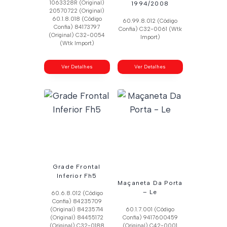
1063328R (Original)
1994/2008
20570722 (Original)
60.1.8.018 (Código
60.99.8.012 (Código
Confia) 84173797
Confia) C32-0061 (Wtk
(Original) C32-0054
Import)
(Wtk Import)
Ver Detalhes
Ver Detalhes
Grade Frontal
Inferior Fh5
Maçaneta Da Porta
– Le
60.6.8.012 (Código
Confia) 84235709
(Original) 84235714
60.1.7.001 (Código
(Original) 84455172
Confia) 9417600459
(Original) C32-0188
(Original) C42-0001