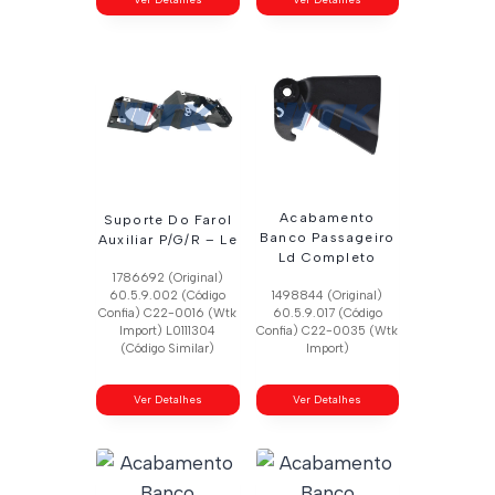
Acabamento
Suporte Do Farol
Banco Passageiro
Auxiliar P/G/R – Le
Ld Completo
1786692 (Original)
60.5.9.002 (Código
1498844 (Original)
Confia) C22-0016 (Wtk
60.5.9.017 (Código
Import) L0111304
Confia) C22-0035 (Wtk
(Código Similar)
Import)
Ver Detalhes
Ver Detalhes