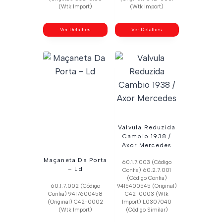
(Wtk Import)
(Wtk Import)
Ver Detalhes
Ver Detalhes
Valvula Reduzida
Cambio 1938 /
Axor Mercedes
Maçaneta Da Porta
60.1.7.003 (Código
– Ld
Confia) 60.2.7.001
(Código Confia)
60.1.7.002 (Código
9415400545 (Original)
Confia) 9417600458
C42-0003 (Wtk
(Original) C42-0002
Import) L0307040
(Wtk Import)
(Código Similar)