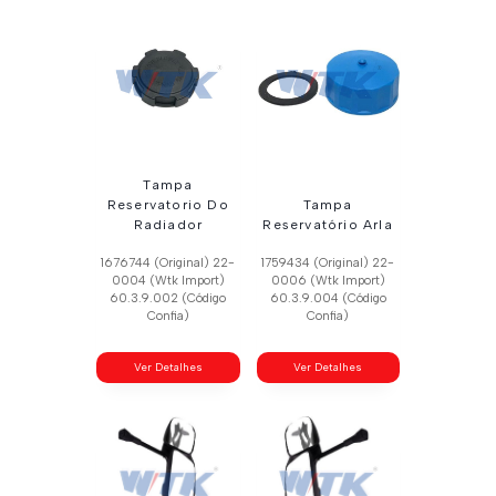
Tampa
Reservatorio Do
Tampa
Radiador
Reservatório Arla
1676744 (Original) 22-
1759434 (Original) 22-
0004 (Wtk Import)
0006 (Wtk Import)
60.3.9.002 (Código
60.3.9.004 (Código
Confia)
Confia)
Ver Detalhes
Ver Detalhes