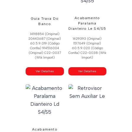
Acabamento
Guia Trava Do
Paralama
Banco
Dianteiro Le S4/S5
1498854 (Original)
20443687 (Original)
1429393 (Original)
60.5.9.019 (Código
1517649 (Original)
Confia) 914516004
60.5.9.020 (Código
(Original) C22-0037
Confia) C22-0038 (Wtk
(Wtk Import)
Import)
Ver Detalhes
Ver Detalhes
Acabamento