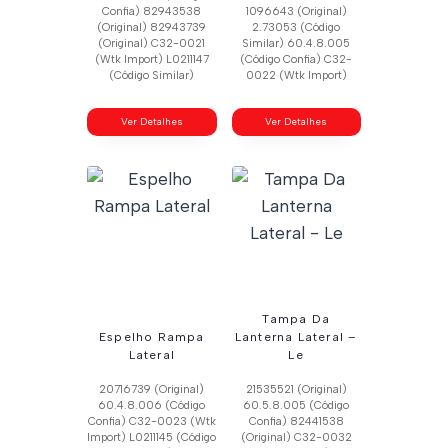
Confia) 82943538
1096643 (Original)
(Original) 82943739
2.73053 (Código
(Original) C32-0021
Similar) 60.4.8.005
(Wtk Import) L0211147
(Código Confia) C32-
(Código Similar)
0022 (Wtk Import)
Ver Detalhes
Ver Detalhes
Tampa Da
Espelho Rampa
Lanterna Lateral –
Lateral
Le
20716739 (Original)
21535521 (Original)
60.4.8.006 (Código
60.5.8.005 (Código
Confia) C32-0023 (Wtk
Confia) 82441538
Import) L0211145 (Código
(Original) C32-0032