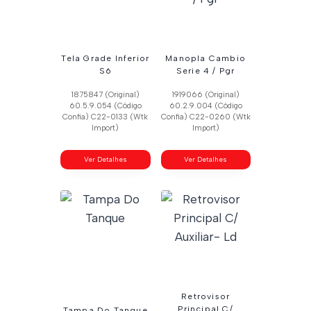
Tela Grade Inferior
Manopla Cambio
S6
Serie 4 / Pgr
1875847 (Original)
1919066 (Original)
60.5.9.054 (Código
60.2.9.004 (Código
Confia) C22-0133 (Wtk
Confia) C22-0260 (Wtk
Import)
Import)
Ver Detalhes
Ver Detalhes
Retrovisor
Principal C/
Tampa Do Tanque