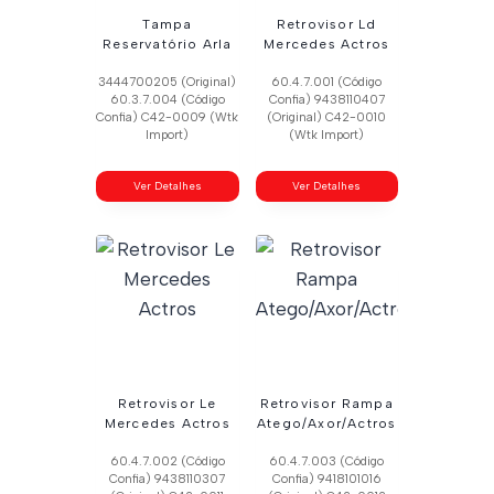
Tampa
Retrovisor Ld
Reservatório Arla
Mercedes Actros
3444700205 (Original)
60.4.7.001 (Código
60.3.7.004 (Código
Confia) 9438110407
Confia) C42-0009 (Wtk
(Original) C42-0010
Import)
(Wtk Import)
Ver Detalhes
Ver Detalhes
Retrovisor Le
Retrovisor Rampa
Mercedes Actros
Atego/Axor/Actros
60.4.7.002 (Código
60.4.7.003 (Código
Confia) 9438110307
Confia) 9418101016