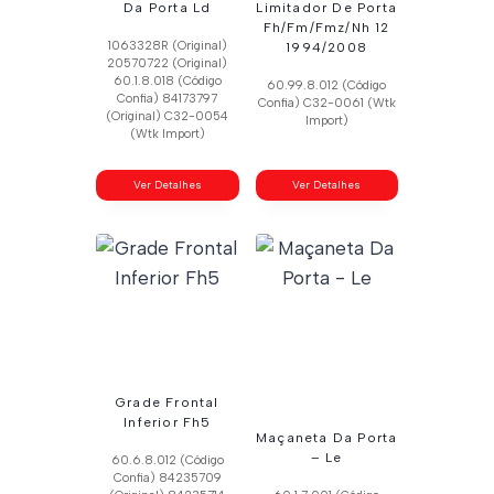
Da Porta Ld
Limitador De Porta
Fh/Fm/Fmz/Nh 12
1063328R (Original)
1994/2008
20570722 (Original)
60.1.8.018 (Código
60.99.8.012 (Código
Confia) 84173797
Confia) C32-0061 (Wtk
(Original) C32-0054
Import)
(Wtk Import)
Ver Detalhes
Ver Detalhes
Grade Frontal
Inferior Fh5
Maçaneta Da Porta
– Le
60.6.8.012 (Código
Confia) 84235709