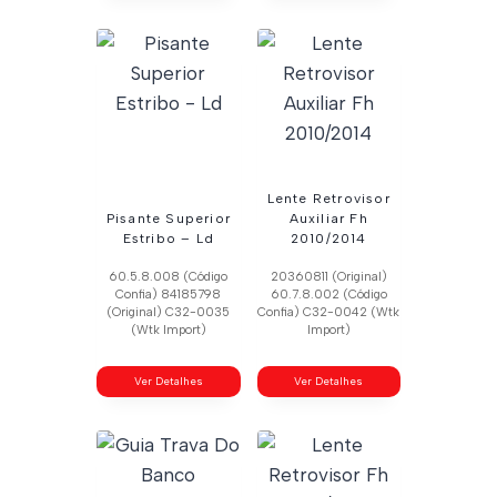
Lente Retrovisor
Pisante Superior
Auxiliar Fh
Estribo – Ld
2010/2014
60.5.8.008 (Código
20360811 (Original)
Confia) 84185798
60.7.8.002 (Código
(Original) C32-0035
Confia) C32-0042 (Wtk
(Wtk Import)
Import)
Ver Detalhes
Ver Detalhes