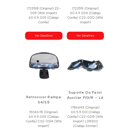
1723518 (Original) 22-
1723519 (Original)
0011 (Wtk Import)
60.4.9.006 (Código
60.4.9.005 (Código
Confia) C22-0012 (Wtk
Confia)
Import)
Ver Detalhes
Ver Detalhes
Suporte Do Farol
Retrovisor Rampa
Auxiliar P/G/R – Ld
S4/S5
1786693 (Original)
1504678 (Original)
60.5.9.001 (Código
60.4.9.009 (Código
Confia) C22-0015 (Wtk
Confia) C22-0014 (Wtk
Import) L0111303
Import)
(Código Similar)