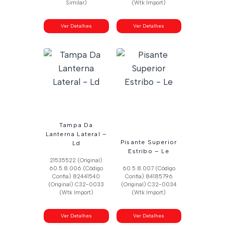
Similar)
(Wtk Import)
Ver Detalhes
Ver Detalhes
Tampa Da
Lanterna Lateral –
Pisante Superior
Ld
Estribo – Le
21535522 (Original)
60.5.8.006 (Código
60.5.8.007 (Código
Confia) 82441540
Confia) 84185796
(Original) C32-0033
(Original) C32-0034
(Wtk Import)
(Wtk Import)
Ver Detalhes
Ver Detalhes