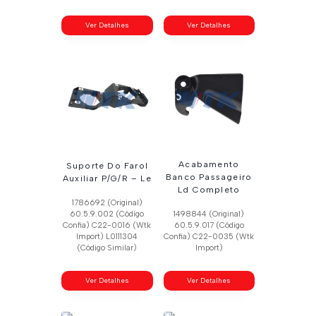
Ver Detalhes
Ver Detalhes
Acabamento
Suporte Do Farol
Banco Passageiro
Auxiliar P/G/R – Le
Ld Completo
1786692 (Original)
60.5.9.002 (Código
1498844 (Original)
Confia) C22-0016 (Wtk
60.5.9.017 (Código
Import) L0111304
Confia) C22-0035 (Wtk
(Código Similar)
Import)
Ver Detalhes
Ver Detalhes