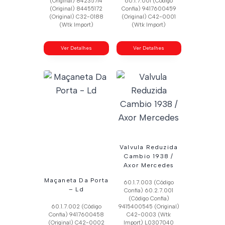
(Original) 84235714
60.1.7.001 (Código
(Original) 84455172
Confia) 9417600459
(Original) C32-0188
(Original) C42-0001
(Wtk Import)
(Wtk Import)
Ver Detalhes
Ver Detalhes
Valvula Reduzida
Cambio 1938 /
Axor Mercedes
Maçaneta Da Porta
60.1.7.003 (Código
– Ld
Confia) 60.2.7.001
(Código Confia)
60.1.7.002 (Código
9415400545 (Original)
Confia) 9417600458
C42-0003 (Wtk
(Original) C42-0002
Import) L0307040