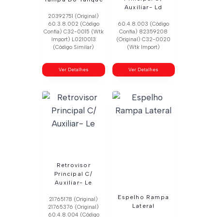
Auxiliar- Ld
20392751 (Original)
60.3.8.002 (Código
60.4.8.003 (Código
Confia) C32-0015 (Wtk
Confia) 82359208
Import) L0210013
(Original) C32-0020
(Código Similar)
(Wtk Import)
Ver Detalhes
Ver Detalhes
Retrovisor
Principal C/
Auxiliar- Le
Espelho Rampa
21765178 (Original)
Lateral
21765376 (Original)
60.4.8.004 (Código