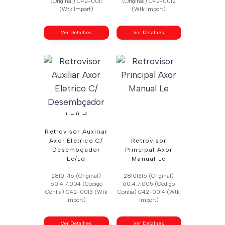
(Original) C42-0011
(Original) C42-0012
(Wtk Import)
(Wtk Import)
Ver Detalhes
Ver Detalhes
Retrovisor Auxiliar
Axor Eletrico C/
Retrovisor
Desembçador
Principal Axor
Le/Ld
Manual Le
28101716 (Original)
28101316 (Original)
60.4.7.004 (Código
60.4.7.005 (Código
Confia) C42-0013 (Wtk
Confia) C42-0014 (Wtk
Import)
Import)
Ver Detalhes
Ver Detalhes