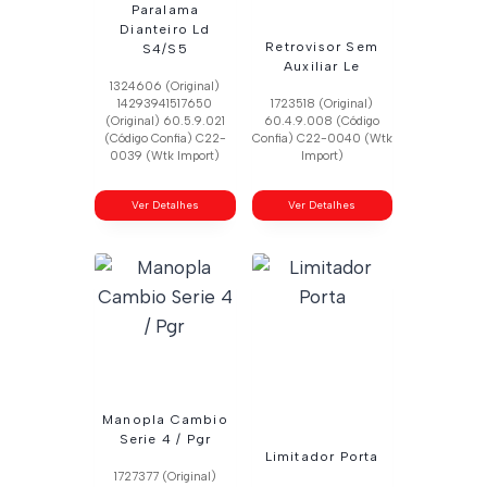
Paralama
Dianteiro Ld
Retrovisor Sem
S4/S5
Auxiliar Le
1324606 (Original)
14293941517650
1723518 (Original)
(Original) 60.5.9.021
60.4.9.008 (Código
(Código Confia) C22-
Confia) C22-0040 (Wtk
0039 (Wtk Import)
Import)
Ver Detalhes
Ver Detalhes
Manopla Cambio
Serie 4 / Pgr
Limitador Porta
1727377 (Original)