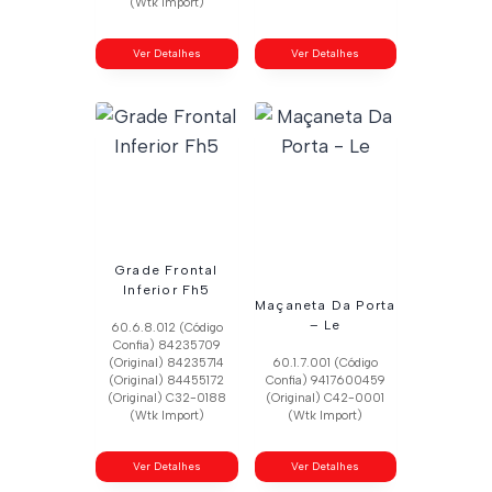
(Wtk Import)
Ver Detalhes
Ver Detalhes
Grade Frontal
Inferior Fh5
Maçaneta Da Porta
– Le
60.6.8.012 (Código
Confia) 84235709
(Original) 84235714
60.1.7.001 (Código
(Original) 84455172
Confia) 9417600459
(Original) C32-0188
(Original) C42-0001
(Wtk Import)
(Wtk Import)
Ver Detalhes
Ver Detalhes