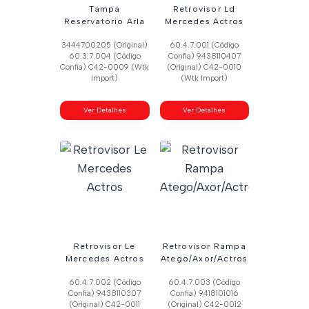
Tampa
Retrovisor Ld
Reservatório Arla
Mercedes Actros
3444700205 (Original)
60.4.7.001 (Código
60.3.7.004 (Código
Confia) 9438110407
Confia) C42-0009 (Wtk
(Original) C42-0010
Import)
(Wtk Import)
Ver Detalhes
Ver Detalhes
Retrovisor Le
Retrovisor Rampa
Mercedes Actros
Atego/Axor/Actros
60.4.7.002 (Código
60.4.7.003 (Código
Confia) 9438110307
Confia) 9418101016
(Original) C42-0011
(Original) C42-0012