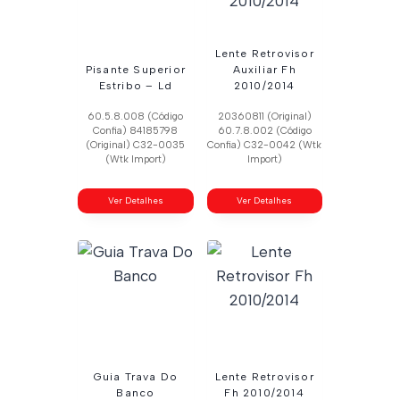
Lente Retrovisor
Pisante Superior
Auxiliar Fh
Estribo – Ld
2010/2014
60.5.8.008 (Código
20360811 (Original)
Confia) 84185798
60.7.8.002 (Código
(Original) C32-0035
Confia) C32-0042 (Wtk
(Wtk Import)
Import)
Ver Detalhes
Ver Detalhes
Guia Trava Do
Lente Retrovisor
Banco
Fh 2010/2014