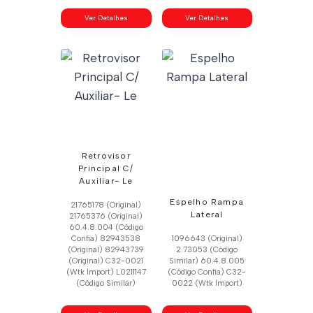
Ver Detalhes
Ver Detalhes
Retrovisor
Principal C/
Auxiliar- Le
Espelho Rampa
21765178 (Original)
Lateral
21765376 (Original)
60.4.8.004 (Código
Confia) 82943538
1096643 (Original)
(Original) 82943739
2.73053 (Código
(Original) C32-0021
Similar) 60.4.8.005
(Wtk Import) L0211147
(Código Confia) C32-
(Código Similar)
0022 (Wtk Import)