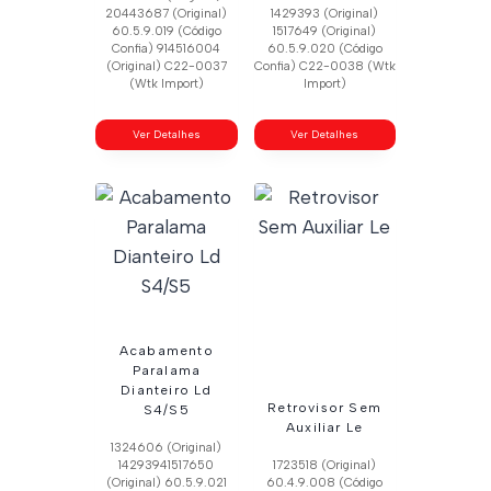
20443687 (Original)
1429393 (Original)
60.5.9.019 (Código
1517649 (Original)
Confia) 914516004
60.5.9.020 (Código
(Original) C22-0037
Confia) C22-0038 (Wtk
(Wtk Import)
Import)
Ver Detalhes
Ver Detalhes
Acabamento
Paralama
Dianteiro Ld
Retrovisor Sem
S4/S5
Auxiliar Le
1324606 (Original)
14293941517650
1723518 (Original)
(Original) 60.5.9.021
60.4.9.008 (Código