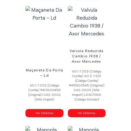
Valvula Reduzida
Cambio 1938 /
Axor Mercedes
Maçaneta Da Porta
60.1.7.003 (Código
– Ld
Confia) 60.2.7.001
(Código Confia)
60.1.7.002 (Código
9415400545 (Original)
Confia) 9417600458
C42-0003 (Wtk
(Original) C42-0002
Import) L0307040
(Wtk Import)
(Código Similar)
Ver Detalhes
Ver Detalhes