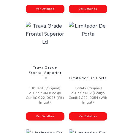
Ver Detalhes
Ver Detalhes
Trava Grade
Frontal Superior
Ld
Limitador De Porta
1800468 (Original)
356942 (Original)
60.99.9.013 (Código
60.99.9.002 (Código
Confia) C22-0053 (Wtk
Confia) C22-0054 (Wtk
Import)
Import)
Ver Detalhes
Ver Detalhes