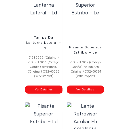
Tampa Da
Lanterna Lateral –
Pisante Superior
Ld
Estribo – Le
21535522 (Original)
60.5.8.006 (Código
60.5.8.007 (Código
Confia) 82441540
Confia) 84185796
(Original) C32-0033
(Original) C32-0034
(Wtk Import)
(Wtk Import)
Ver Detalhes
Ver Detalhes