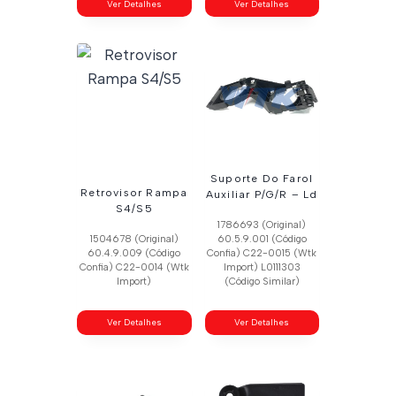
Ver Detalhes
Ver Detalhes
Suporte Do Farol
Retrovisor Rampa
Auxiliar P/G/R – Ld
S4/S5
1786693 (Original)
1504678 (Original)
60.5.9.001 (Código
60.4.9.009 (Código
Confia) C22-0015 (Wtk
Confia) C22-0014 (Wtk
Import) L0111303
Import)
(Código Similar)
Ver Detalhes
Ver Detalhes