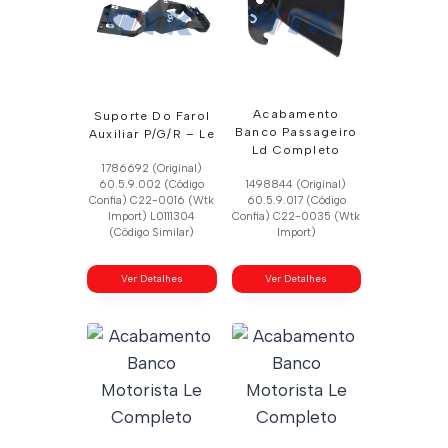
Acabamento
Suporte Do Farol
Banco Passageiro
Auxiliar P/G/R – Le
Ld Completo
1786692 (Original)
60.5.9.002 (Código
1498844 (Original)
Confia) C22-0016 (Wtk
60.5.9.017 (Código
Import) L0111304
Confia) C22-0035 (Wtk
(Código Similar)
Import)
Ver Detalhes
Ver Detalhes