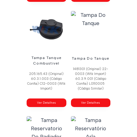
Tampa Tanque
Tampa Do Tanque
Combustivel
1481301 (Original) 22-
205.165.43 (Original)
0003 (Wtk Import)
60.3.1.003 (Código
60.3.9.001 (Código
Confia) C12-0003 (Wtk
Confia) L0110005
Import)
(Código Similar)
Ver Detalhes
Ver Detalhes