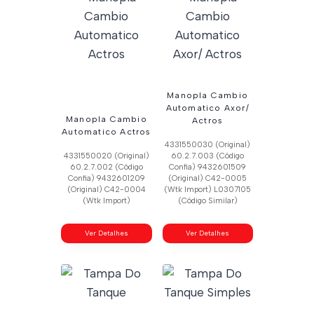
Manopla Cambio
Automatico Axor/
Manopla Cambio
Actros
Automatico Actros
4331550030 (Original)
4331550020 (Original)
60.2.7.003 (Código
60.2.7.002 (Código
Confia) 9432601509
Confia) 9432601209
(Original) C42-0005
(Original) C42-0004
(Wtk Import) L0307105
(Wtk Import)
(Código Similar)
Ver Detalhes
Ver Detalhes