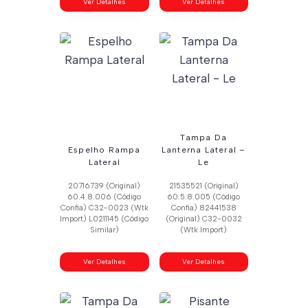
Ver Detalhes
Ver Detalhes
Tampa Da
Espelho Rampa
Lanterna Lateral –
Lateral
Le
20716739 (Original)
21535521 (Original)
60.4.8.006 (Código
60.5.8.005 (Código
Confia) C32-0023 (Wtk
Confia) 82441538
Import) L0211145 (Código
(Original) C32-0032
Similar)
(Wtk Import)
Ver Detalhes
Ver Detalhes