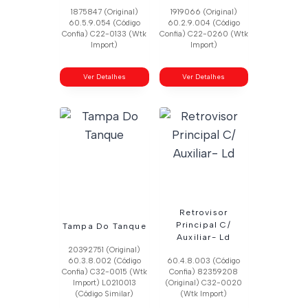
1875847 (Original)
1919066 (Original)
60.5.9.054 (Código
60.2.9.004 (Código
Confia) C22-0133 (Wtk
Confia) C22-0260 (Wtk
Import)
Import)
Ver Detalhes
Ver Detalhes
Retrovisor
Principal C/
Tampa Do Tanque
Auxiliar- Ld
20392751 (Original)
60.3.8.002 (Código
60.4.8.003 (Código
Confia) C32-0015 (Wtk
Confia) 82359208
Import) L0210013
(Original) C32-0020
(Código Similar)
(Wtk Import)