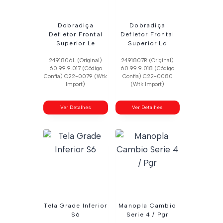
Dobradiça
Dobradiça
Defletor Frontal
Defletor Frontal
Superior Le
Superior Ld
2491806L (Original)
2491807R (Original)
60.99.9.017 (Código
60.99.9.018 (Código
Confia) C22-0079 (Wtk
Confia) C22-0080
Import)
(Wtk Import)
Ver Detalhes
Ver Detalhes
Tela Grade Inferior
Manopla Cambio
S6
Serie 4 / Pgr