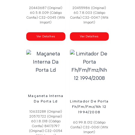
20443687 (Original)
20455986 (Original)
60.5.8.009 (Código
60.7.8.003 (Código
Confia) C32-0045 (Wtk
Confia) C32-0047 (Wtk
Import)
Import)
Ver Detalhes
Ver Detalhes
Maçaneta Interna
Da Porta Ld
Limitador De Porta
Fh/Fm/Fmz/Nh 12
1063328R (Original)
1994/2008
20570722 (Original)
60.1.8.018 (Código
60.99.8.012 (Código
Confia) 84173797
Confia) C32-0061 (Wtk
(Original) C32-0054
Import)