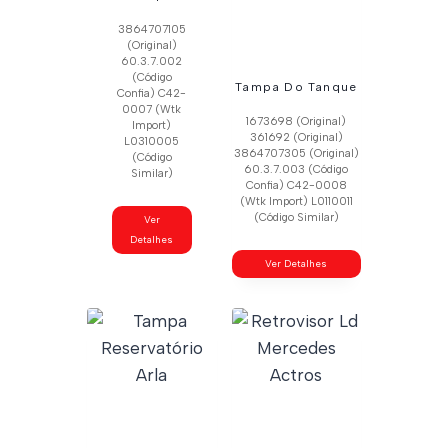
3864707105
(Original)
60.3.7.002
(Código
Tampa Do Tanque
Confia) C42-
0007 (Wtk
1673698 (Original)
Import)
361692 (Original)
L0310005
3864707305 (Original)
(Código
60.3.7.003 (Código
Similar)
Confia) C42-0008
(Wtk Import) L0110011
(Código Similar)
Ver
Detalhes
Ver Detalhes