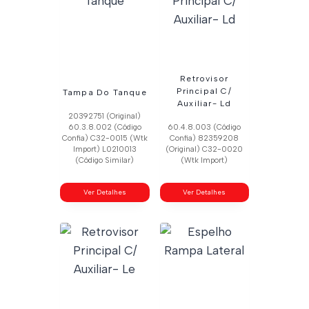
Retrovisor
Principal C/
Tampa Do Tanque
Auxiliar- Ld
20392751 (Original)
60.3.8.002 (Código
60.4.8.003 (Código
Confia) C32-0015 (Wtk
Confia) 82359208
Import) L0210013
(Original) C32-0020
(Código Similar)
(Wtk Import)
Ver Detalhes
Ver Detalhes