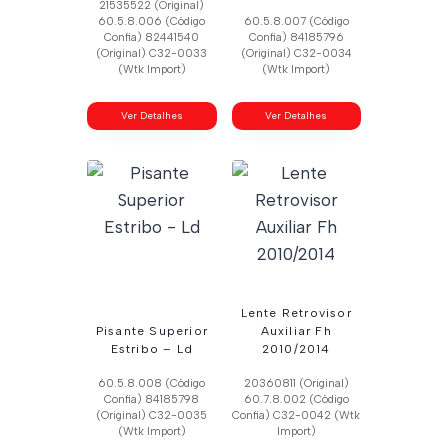
21535522 (Original)
60.5.8.006 (Código
60.5.8.007 (Código
Confia) 82441540
Confia) 84185796
(Original) C32-0033
(Original) C32-0034
(Wtk Import)
(Wtk Import)
Ver Detalhes
Ver Detalhes
Lente Retrovisor
Pisante Superior
Auxiliar Fh
Estribo – Ld
2010/2014
60.5.8.008 (Código
20360811 (Original)
Confia) 84185798
60.7.8.002 (Código
(Original) C32-0035
Confia) C32-0042 (Wtk
(Wtk Import)
Import)