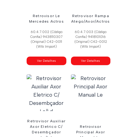
Retrovisor Le
Retrovisor Rampa
Mercedes Actros
Atego/Axor/Actros
60.4.7.002 (Código
60.4.7.003 (Código
Confia) 9438110307
Confia) 9418101016
(Original) C42-0011
(Original) C42-0012
(Wtk Import)
(Wtk Import)
Ver Detalhes
Ver Detalhes
Retrovisor Auxiliar
Axor Eletrico C/
Retrovisor
Desembçador
Principal Axor