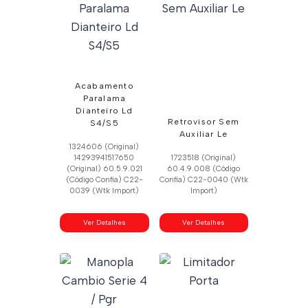
Acabamento
Paralama
Dianteiro Ld
Retrovisor Sem
S4/S5
Auxiliar Le
1324606 (Original)
14293941517650
1723518 (Original)
(Original) 60.5.9.021
60.4.9.008 (Código
(Código Confia) C22-
Confia) C22-0040 (Wtk
0039 (Wtk Import)
Import)
Ver Detalhes
Ver Detalhes