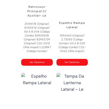
Retrovisor
Principal C/
Auxiliar- Le
Espelho Rampa
21765178 (Original)
Lateral
21765376 (Original)
60.4.8.004 (Código
Confia) 82943538
1096643 (Original)
(Original) 82943739
2.73053 (Código
(Original) C32-0021
Similar) 60.4.8.005
(Wtk Import) L0211147
(Código Confia) C32-
(Código Similar)
0022 (Wtk Import)
Ver Detalhes
Ver Detalhes