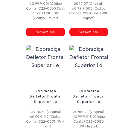
60.99.9.001 (Código
2045107 (Original)
Confia) C22-0055 (Wtk
60.99.9.003 (Código
Import) L0103018
Confia) C22-0056 (Wtk
(Código Similar)
Import)
Ver Detalhes
Ver Detalhes
Dobradiça
Dobradiça
Defletor Frontal
Defletor Frontal
Superior Le
Superior Ld
2491806L (Original)
2491807R (Original)
60.99.9.017 (Código
60.99.9.018 (Código
Confia) C22-0079 (Wtk
Confia) C22-0080
Import)
(Wtk Import)