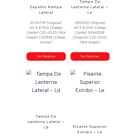
Tampa Da
Espelho Rampa
Lanterna Lateral –
Lateral
Le
20716739 (Original)
21535521 (Original)
60.4.8.006 (Código
60.5.8.005 (Código
Confia) C32-0023 (Wtk
Confia) 82441538
Import) L0211145 (Código
(Original) C32-0032
Similar)
(Wtk Import)
Ver Detalhes
Ver Detalhes
Tampa Da
Lanterna Lateral –
Pisante Superior
Ld
Estribo – Le