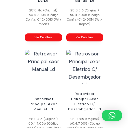
Le/Ld
Manual Le
28101716 (Original)
28101316 (Original)
60.4.7.004 (Código
60.4.7.005 (Código
Confia) C42-0013 (Wtk
Confia) C42-0014 (Wtk
Import)
Import)
Ver Detalhes
Ver Detalhes
Retrovisor
Retrovisor
Principal Axor
Principal Axor
Eletrico C/
Manual Ld
Desembçador Ld
28101416 (Original)
28101816 (Original)
60.4.7.006 (Código
60.4.7.008 (Código