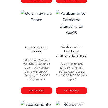
Acabamento
Guia Trava Do
Paralama
Banco
Dianteiro Le S4/S5
1498854 (Original)
20443687 (Original)
1429393 (Original)
60.5.9.019 (Código
1517649 (Original)
Confia) 914516004
60.5.9.020 (Código
(Original) C22-0037
Confia) C22-0038 (Wtk
(Wtk Import)
Import)
Ver Detalhes
Ver Detalhes