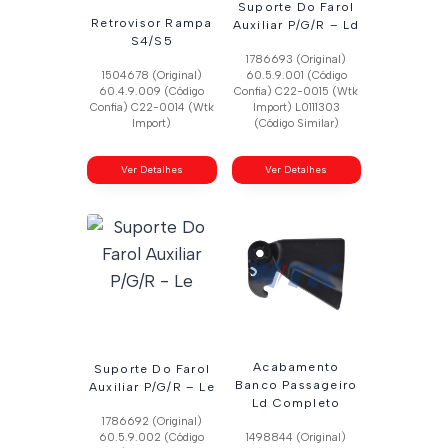
Suporte Do Farol
Retrovisor Rampa
Auxiliar P/G/R – Ld
S4/S5
1786693 (Original)
1504678 (Original)
60.5.9.001 (Código
60.4.9.009 (Código
Confia) C22-0015 (Wtk
Confia) C22-0014 (Wtk
Import) L0111303
Import)
(Código Similar)
Ver Detalhes
Ver Detalhes
Acabamento
Suporte Do Farol
Banco Passageiro
Auxiliar P/G/R – Le
Ld Completo
1786692 (Original)
60.5.9.002 (Código
1498844 (Original)