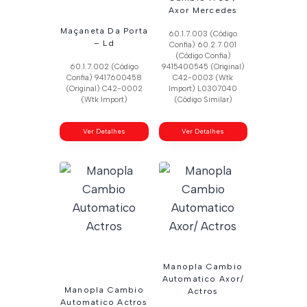
Axor Mercedes
Maçaneta Da Porta
60.1.7.003 (Código
– Ld
Confia) 60.2.7.001
(Código Confia)
60.1.7.002 (Código
9415400545 (Original)
Confia) 9417600458
C42-0003 (Wtk
(Original) C42-0002
Import) L0307040
(Wtk Import)
(Código Similar)
Ver Detalhes
Ver Detalhes
Manopla Cambio
Automatico Axor/
Manopla Cambio
Actros
Automatico Actros