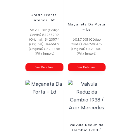
Grade Frontal
Inferior Fh5
Maçaneta Da Porta
– Le
60.6.8.012 (Código
Confia) 84235709
(Original) 84235714
60.1.7.001 (Código
(Original) 84455172
Confia) 9417600459
(Original) C32-0188
(Original) C42-0001
(Wtk Import)
(Wtk Import)
Ver Detalhes
Ver Detalhes
Valvula Reduzida
Cambio 1938 /