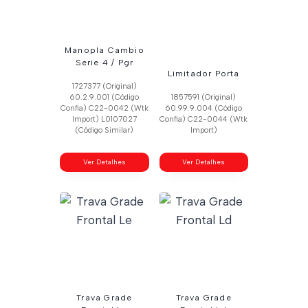
Manopla Cambio
Serie 4 / Pgr
Limitador Porta
1727377 (Original)
60.2.9.001 (Código
1857591 (Original)
Confia) C22-0042 (Wtk
60.99.9.004 (Código
Import) L0107027
Confia) C22-0044 (Wtk
(Código Similar)
Import)
Ver Detalhes
Ver Detalhes
Trava Grade
Trava Grade