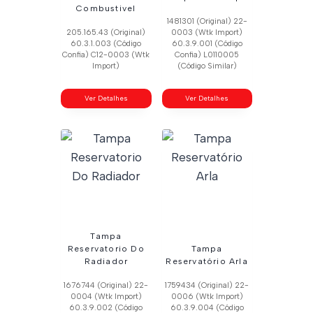
Combustivel
1481301 (Original) 22-
205.165.43 (Original)
0003 (Wtk Import)
60.3.1.003 (Código
60.3.9.001 (Código
Confia) C12-0003 (Wtk
Confia) L0110005
Import)
(Código Similar)
Ver Detalhes
Ver Detalhes
Tampa
Reservatorio Do
Tampa
Radiador
Reservatório Arla
1676744 (Original) 22-
1759434 (Original) 22-
0004 (Wtk Import)
0006 (Wtk Import)
60.3.9.002 (Código
60.3.9.004 (Código