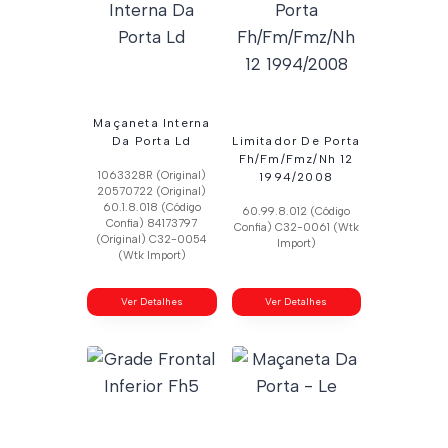
Maçaneta Interna
Da Porta Ld
Limitador De Porta
Fh/Fm/Fmz/Nh 12
1063328R (Original)
1994/2008
20570722 (Original)
60.1.8.018 (Código
60.99.8.012 (Código
Confia) 84173797
Confia) C32-0061 (Wtk
(Original) C32-0054
Import)
(Wtk Import)
Ver Detalhes
Ver Detalhes