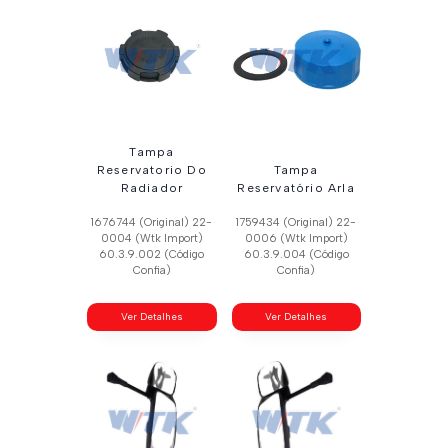
Tampa
Reservatorio Do
Tampa
Radiador
Reservatório Arla
1676744 (Original) 22-
1759434 (Original) 22-
0004 (Wtk Import)
0006 (Wtk Import)
60.3.9.002 (Código
60.3.9.004 (Código
Confia)
Confia)
Ver Detalhes
Ver Detalhes