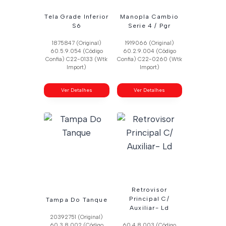
Tela Grade Inferior
Manopla Cambio
S6
Serie 4 / Pgr
1875847 (Original)
1919066 (Original)
60.5.9.054 (Código
60.2.9.004 (Código
Confia) C22-0133 (Wtk
Confia) C22-0260 (Wtk
Import)
Import)
Ver Detalhes
Ver Detalhes
Retrovisor
Principal C/
Tampa Do Tanque
Auxiliar- Ld
20392751 (Original)
60.3.8.002 (Código
60.4.8.003 (Código