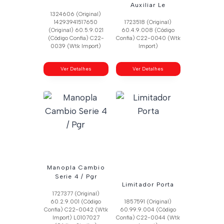
Auxiliar Le
1324606 (Original)
14293941517650
1723518 (Original)
(Original) 60.5.9.021
60.4.9.008 (Código
(Código Confia) C22-
Confia) C22-0040 (Wtk
0039 (Wtk Import)
Import)
Ver Detalhes
Ver Detalhes
Manopla Cambio
Serie 4 / Pgr
Limitador Porta
1727377 (Original)
60.2.9.001 (Código
1857591 (Original)
Confia) C22-0042 (Wtk
60.99.9.004 (Código
Import) L0107027
Confia) C22-0044 (Wtk