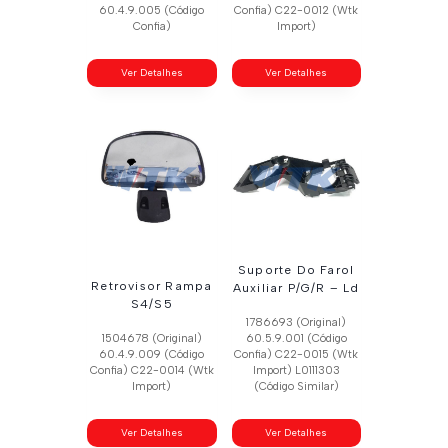
60.4.9.005 (Código
Confia) C22-0012 (Wtk
Confia)
Import)
Ver Detalhes
Ver Detalhes
Suporte Do Farol
Retrovisor Rampa
Auxiliar P/G/R – Ld
S4/S5
1786693 (Original)
1504678 (Original)
60.5.9.001 (Código
60.4.9.009 (Código
Confia) C22-0015 (Wtk
Confia) C22-0014 (Wtk
Import) L0111303
Import)
(Código Similar)
Ver Detalhes
Ver Detalhes