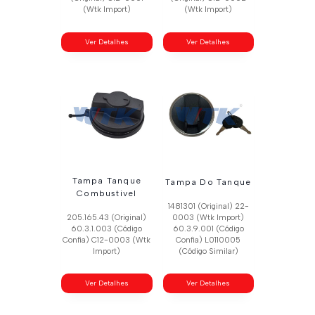
(Wtk Import)
(Wtk Import)
Ver Detalhes
Ver Detalhes
Tampa Tanque
Tampa Do Tanque
Combustivel
1481301 (Original) 22-
205.165.43 (Original)
0003 (Wtk Import)
60.3.1.003 (Código
60.3.9.001 (Código
Confia) C12-0003 (Wtk
Confia) L0110005
Import)
(Código Similar)
Ver Detalhes
Ver Detalhes