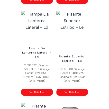
Ver Detalhes
Ver Detalhes
Tampa Da
Lanterna Lateral –
Pisante Superior
Ld
Estribo – Le
21535522 (Original)
60.5.8.006 (Código
60.5.8.007 (Código
Confia) 82441540
Confia) 84185796
(Original) C32-0033
(Original) C32-0034
(Wtk Import)
(Wtk Import)
Ver Detalhes
Ver Detalhes