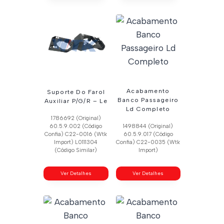
Acabamento
Suporte Do Farol
Banco Passageiro
Auxiliar P/G/R – Le
Ld Completo
1786692 (Original)
60.5.9.002 (Código
1498844 (Original)
Confia) C22-0016 (Wtk
60.5.9.017 (Código
Import) L0111304
Confia) C22-0035 (Wtk
(Código Similar)
Import)
Ver Detalhes
Ver Detalhes