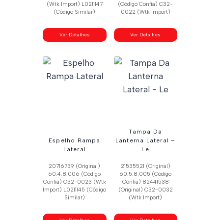
(Wtk Import) L0211147
(Código Confia) C32-
(Código Similar)
0022 (Wtk Import)
Ver Detalhes
Ver Detalhes
Tampa Da
Espelho Rampa
Lanterna Lateral –
Lateral
Le
20716739 (Original)
21535521 (Original)
60.4.8.006 (Código
60.5.8.005 (Código
Confia) C32-0023 (Wtk
Confia) 82441538
Import) L0211145 (Código
(Original) C32-0032
Similar)
(Wtk Import)