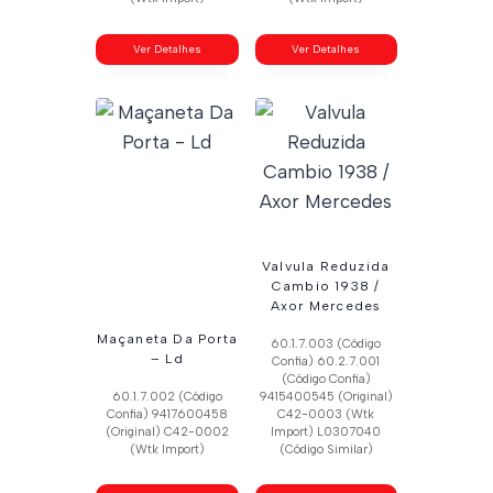
Ver Detalhes
Ver Detalhes
Valvula Reduzida
Cambio 1938 /
Axor Mercedes
Maçaneta Da Porta
60.1.7.003 (Código
– Ld
Confia) 60.2.7.001
(Código Confia)
60.1.7.002 (Código
9415400545 (Original)
Confia) 9417600458
C42-0003 (Wtk
(Original) C42-0002
Import) L0307040
(Wtk Import)
(Código Similar)