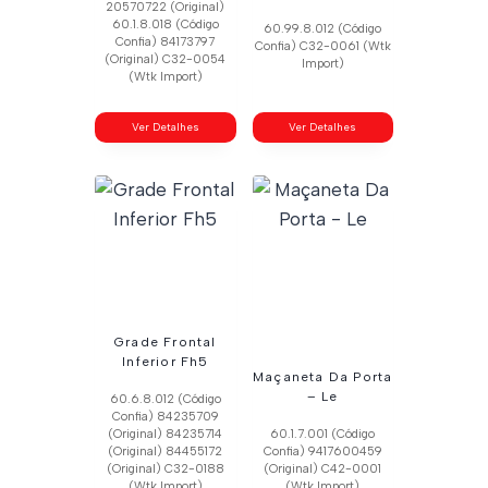
20570722 (Original)
60.1.8.018 (Código
60.99.8.012 (Código
Confia) 84173797
Confia) C32-0061 (Wtk
(Original) C32-0054
Import)
(Wtk Import)
Ver Detalhes
Ver Detalhes
Grade Frontal
Inferior Fh5
Maçaneta Da Porta
– Le
60.6.8.012 (Código
Confia) 84235709
(Original) 84235714
60.1.7.001 (Código
(Original) 84455172
Confia) 9417600459
(Original) C32-0188
(Original) C42-0001
(Wtk Import)
(Wtk Import)