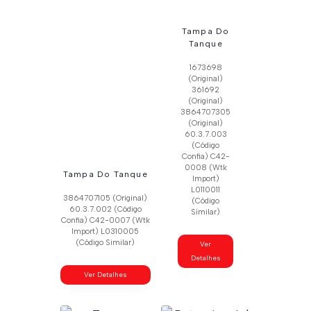
Tampa Do
Tanque
1673698
(Original)
361692
(Original)
3864707305
(Original)
60.3.7.003
(Código
Confia) C42-
0008 (Wtk
Tampa Do Tanque
Import)
L0110011
3864707105 (Original)
(Código
60.3.7.002 (Código
Similar)
Confia) C42-0007 (Wtk
Import) L0310005
(Código Similar)
Ver
Detalhes
Ver Detalhes