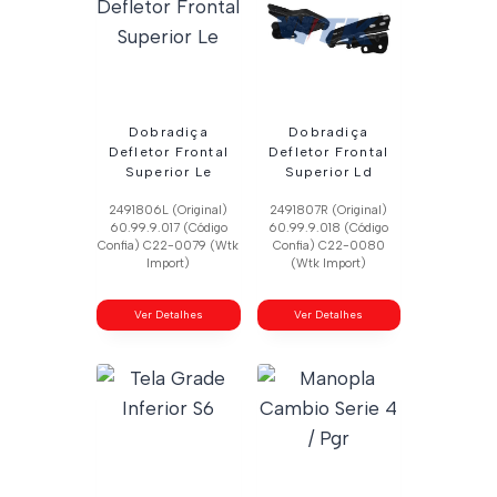
Dobradiça
Dobradiça
Defletor Frontal
Defletor Frontal
Superior Le
Superior Ld
2491806L (Original)
2491807R (Original)
60.99.9.017 (Código
60.99.9.018 (Código
Confia) C22-0079 (Wtk
Confia) C22-0080
Import)
(Wtk Import)
Ver Detalhes
Ver Detalhes