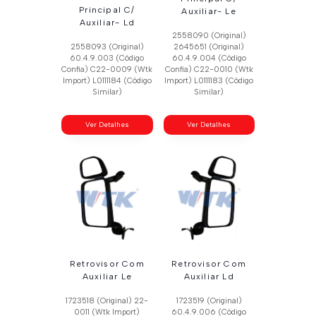
Principal C/
Auxiliar- Le
Auxiliar- Ld
2558090 (Original)
2558093 (Original)
2645651 (Original)
60.4.9.003 (Código
60.4.9.004 (Código
Confia) C22-0009 (Wtk
Confia) C22-0010 (Wtk
Import) L0111184 (Código
Import) L0111183 (Código
Similar)
Similar)
Ver Detalhes
Ver Detalhes
Retrovisor Com
Retrovisor Com
Auxiliar Le
Auxiliar Ld
1723518 (Original) 22-
1723519 (Original)
0011 (Wtk Import)
60.4.9.006 (Código