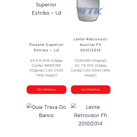
Lente Retrovisor
Pisante Superior
Auxiliar Fh
Estribo – Ld
2010/2014
60.5.8.008 (Código
20360811 (Original)
Confia) 84185798
60.7.8.002 (Código
(Original) C32-0035
Confia) C32-0042 (Wtk
(Wtk Import)
Import)
Ver Detalhes
Ver Detalhes