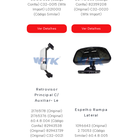
Confia) C32-0015 (Wtk
Confia) 82359208
Import) L0210013
(Original) C32-0020
(Código Similar)
(Wtk Import)
Ver Detalhes
Ver Detalhes
Retrovisor
Principal C/
Auxiliar- Le
Espelho Rampa
21765178 (Original)
Lateral
21765376 (Original)
60.4.8.004 (Código
Confia) 82943538
1096643 (Original)
(Original) 82943739
2.73053 (Código
(Original) C32-0021
Similar) 60.4.8.005