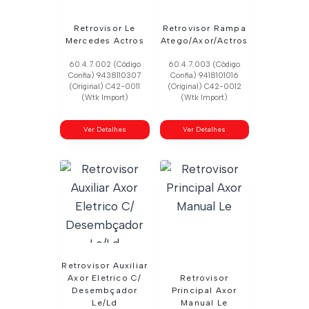
Retrovisor Le
Retrovisor Rampa
Mercedes Actros
Atego/Axor/Actros
60.4.7.002 (Código
60.4.7.003 (Código
Confia) 9438110307
Confia) 9418101016
(Original) C42-0011
(Original) C42-0012
(Wtk Import)
(Wtk Import)
Ver Detalhes
Ver Detalhes
Retrovisor Auxiliar
Axor Eletrico C/
Retrovisor
Desembçador
Principal Axor
Le/Ld
Manual Le