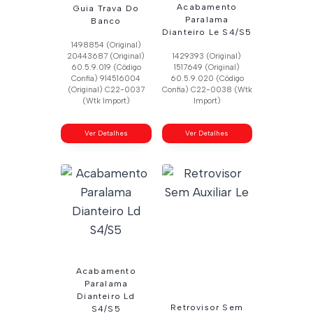
Acabamento
Guia Trava Do
Paralama
Banco
Dianteiro Le S4/S5
1498854 (Original)
20443687 (Original)
1429393 (Original)
60.5.9.019 (Código
1517649 (Original)
Confia) 914516004
60.5.9.020 (Código
(Original) C22-0037
Confia) C22-0038 (Wtk
(Wtk Import)
Import)
Ver Detalhes
Ver Detalhes
Acabamento
Paralama
Dianteiro Ld
Retrovisor Sem
S4/S5