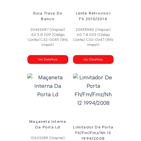
Guia Trava Do
Lente Retrovisor
Banco
Fh 2010/2014
20443687 (Original)
20455986 (Original)
60.5.8.009 (Código
60.7.8.003 (Código
Confia) C32-0045 (Wtk
Confia) C32-0047 (Wtk
Import)
Import)
Ver Detalhes
Ver Detalhes
Maçaneta Interna
Da Porta Ld
Limitador De Porta
Fh/Fm/Fmz/Nh 12
1063328R (Original)
1994/2008