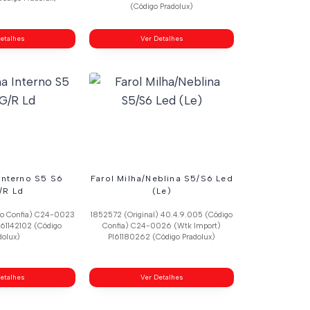
(Código Pradolux)
etalhes
Ver Detalhes
 Interno S5 S6
Farol Milha/Neblina S5/S6 Led
/R Ld
(Le)
go Confia) C24-0023
1852572 (Original) 40.4.9.005 (Código
l61142102 (Código
Confia) C24-0026 (Wtk Import)
dolux)
Pl61180262 (Código Pradolux)
etalhes
Ver Detalhes