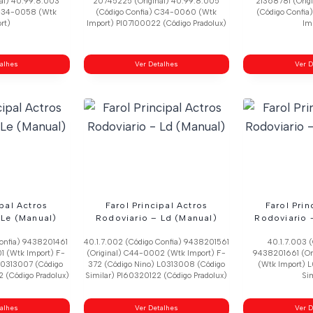
al) 40.99.8.003
20745225 (Original) 40.99.8.005
21368781 (Orig
 C34-0058 (Wtk
(Código Confia) C34-0060 (Wtk
(Código Confi
rt)
Import) Pl07100022 (Código Pradolux)
Im
talhes
Ver Detalhes
Ver D
ipal Actros
Farol Principal Actros
Farol Prin
 Le (Manual)
Rodoviario – Ld (Manual)
Rodoviario –
Confia) 9438201461
40.1.7.002 (Código Confia) 9438201561
40.1.7.003 (
1 (Wtk Import) F-
(Original) C44-0002 (Wtk Import) F-
9438201661 (Or
 L0313007 (Código
372 (Código Nino) L0313008 (Código
(Wtk Import) 
 (Código Pradolux)
Similar) Pl60320122 (Código Pradolux)
Sim
talhes
Ver Detalhes
Ver D