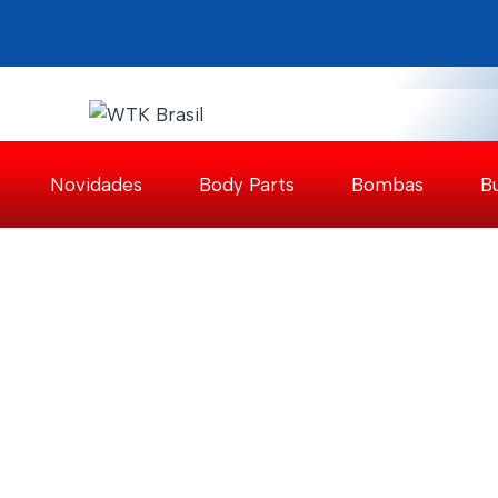
Pular
para
o
Conteúdo
Novidades
Body Parts
Bombas
B