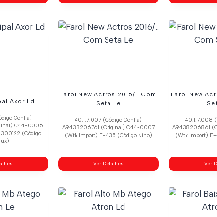
Farol New Actros 2016/… Com
Farol New Ac
pal Axor Ld
Seta Le
Se
ódigo Confia)
40.1.7.007 (Código Confia)
40.1.7.008 (
ginal) C44-0006
A9438206761 (Original) C44-0007
A9438206861 (O
0300122 (Código
(Wtk Import) F-435 (Código Nino)
(Wtk Import) F-
lux)
talhes
Ver Detalhes
Ver D