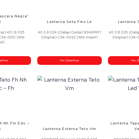
ascara Negra”
d
Lanterna Seta Fmx Le
Lanterna 
nal) 40.1.8.025
40.3.8.024 (Código Confia) 82449957
40.3.8.025 (Códi
 C34-0012 (Wtk
(Original) C34-0032 (Wtk Import)
(Original) C34-
rt)
talhes
Ver Detalhes
Ver D
Fh Nh Fm Edc –
Lanterna Tap
h
Lanterna Externa Teto Vm
V