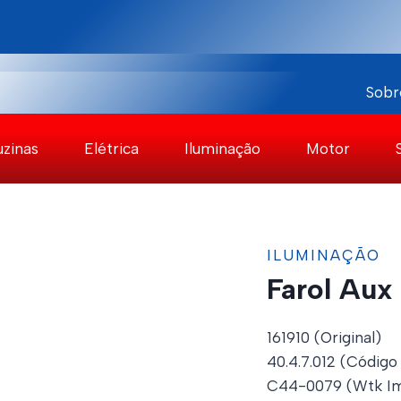
Sobr
uzinas
Elétrica
Iluminação
Motor
ILUMINAÇÃO
Farol Aux
161910 (Original)
40.4.7.012 (Código
C44-0079 (Wtk Im