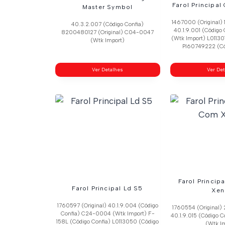
Farol Principal
Master Symbol
1467000 (Original) 
40.3.2.007 (Código Confia)
40.1.9.001 (Código
8200480127 (Original) C04-0047
(Wtk Import) L01130
(Wtk Import)
Pl60749222 (Có
Ver Detalhes
Ver De
Farol Princip
Farol Principal Ld S5
Xen
1760597 (Original) 40.1.9.004 (Código
1760554 (Original) 
Confia) C24-0004 (Wtk Import) F-
40.1.9.015 (Código
158L (Código Confia) L0113050 (Código
(Wtk I