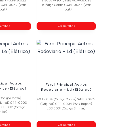
inal) 40.99.8.022
21368779 (Original) 40.99.8.023
a) C34-0062 (Wtk
(Código Confia) C34-0063 (Wtk
port)
Import)
etalhes
Ver Detalhes
cipal Actros
Farol Principal Actros
 Le (Elétrico)
Rodoviario – Ld (Elétrico)
Código Confia)
40.1.7.004 (Código Confia) 9438201761
iginal) C44-0003
(Original) C44-0004 (Wtk Import)
L0313032 (Código
L0313031 (Código Similar)
ilar)
etalhes
Ver Detalhes