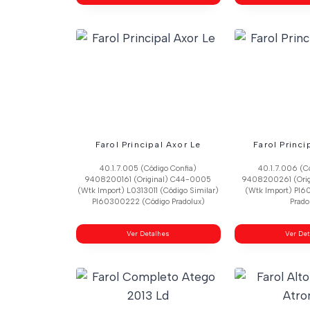
Farol Principal Axor Le
Farol Princi
40.1.7.005 (Código Confia)
40.1.7.006 (C
9408200161 (Original) C44-0005
9408200261 (Ori
(Wtk Import) L0313011 (Código Similar)
(Wtk Import) Pl6
Pl60300222 (Código Pradolux)
Prado
Ver Detalhes
Ver De