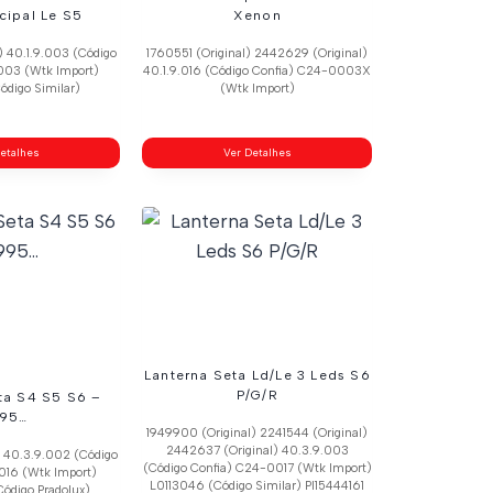
ncipal Le S5
Xenon
) 40.1.9.003 (Código
1760551 (Original) 2442629 (Original)
003 (Wtk Import)
40.1.9.016 (Código Confia) C24-0003X
ódigo Similar)
(Wtk Import)
etalhes
Ver Detalhes
Lanterna Seta Ld/Le 3 Leds S6
P/G/R
ta S4 S5 S6 –
995…
1949900 (Original) 2241544 (Original)
2442637 (Original) 40.3.9.003
) 40.3.9.002 (Código
(Código Confia) C24-0017 (Wtk Import)
016 (Wtk Import)
L0113046 (Código Similar) Pl15444161
ódigo Pradolux)