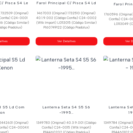
 C/ Pisca S4 Le
Farol Principal C/ Pisca S4 Ld
Farol Pri
1732509 (Original)
1467003 (Original) 1732510 (Original)
1760596 (Original
 Confia) C24-0001
40.1.9.002 (Código Confia) C24-0002
Confia) C24-0
16 (Código Similar)
(Wtk Import) L0113015 (Código Similar)
L0113049 (C
digo Pradolux)
Pl60749122 (Código Pradolux)
talhes
Ver Detalhes
Ver D
al S5 Ld Com
Lanterna Seta S4 S5 S6
Lanterna Se
on
-1995…
1
2442631 (Original)
1349783 (Original) 40.3.9.001 (Código
1349784 (Original
 Confia) C24-0004X
Confia) C24-0015 (Wtk Import)
Confia) C24-0
mport)
Pl14460202 (Código Pradolux)
Pl14460102 (C