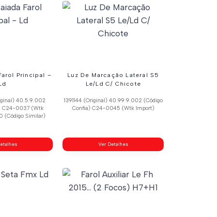
arol Principal –
Luz De Marcação Lateral S5
Ld
Le/Ld C/ Chicote
ginal) 40.5.9.002
1391144 (Original) 40.99.9.002 (Código
a) C24-0037 (Wtk
Confia) C24-0045 (Wtk Import)
0 (Código Similar)
etalhes
Ver Detalhes