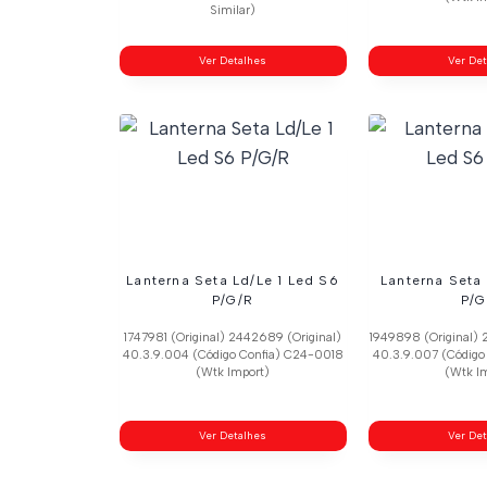
Similar)
Ver Detalhes
Ver De
Lanterna Seta Ld/Le 1 Led S6
Lanterna Seta
P/G/R
P/G
1747981 (Original) 2442689 (Original)
1949898 (Original) 
40.3.9.004 (Código Confia) C24-0018
40.3.9.007 (Código
(Wtk Import)
(Wtk I
Ver Detalhes
Ver De