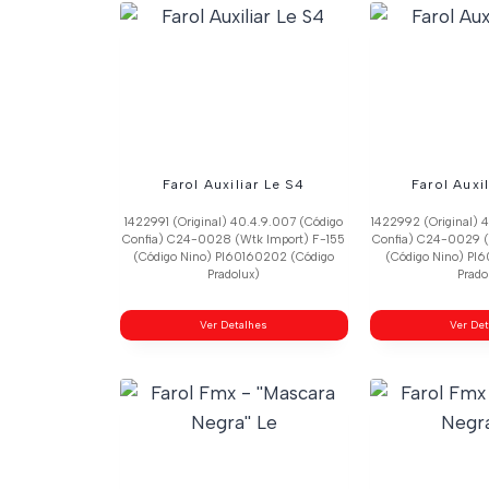
Farol Auxiliar Le S4
Farol Auxi
1422991 (Original) 40.4.9.007 (Código
1422992 (Original) 
Confia) C24-0028 (Wtk Import) F-155
Confia) C24-0029 (
(Código Nino) Pl60160202 (Código
(Código Nino) Pl
Pradolux)
Prado
Ver Detalhes
Ver De