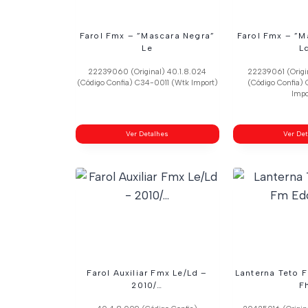
Farol Fmx – ”Mascara Negra”
Farol Fmx – ”M
Le
L
22239060 (Original) 40.1.8.024
22239061 (Origi
(Código Confia) C34-0011 (Wtk Import)
(Código Confia)
Impo
Ver Detalhes
Ver De
Farol Auxiliar Fmx Le/Ld –
Lanterna Teto 
2010/…
F