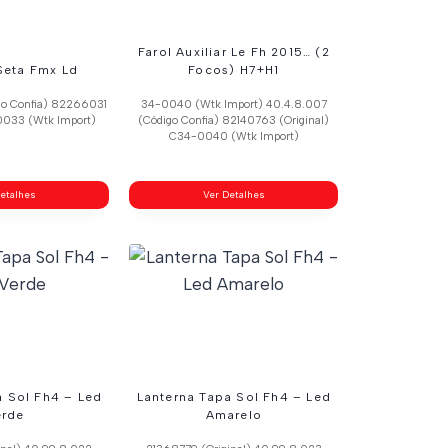
Farol Auxiliar Le Fh 2015… (2
Seta Fmx Ld
Focos) H7+H1
go Confia) 82266031
34-0040 (Wtk Import) 40.4.8.007
0033 (Wtk Import)
(Código Confia) 82140763 (Original)
C34-0040 (Wtk Import)
etalhes
Ver Detalhes
a Sol Fh4 – Led
Lanterna Tapa Sol Fh4 – Led
erde
Amarelo