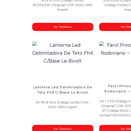
40.4.8.009 (Código Confia)
20425016 (Origin
82266036 (Original) C34-0042 (Wtk
(Código Confia)
Import)
Impo
Ver Detalhes
Ver De
Farol Princ
Lanterna Led Delimitadora De
Rodoviario –
Teto Fh4 C/Base Le Bivolt
40.1.7.001 (Código 
40.99.8.006 (Código Confia) C34-
(Original) C44-000
0064 (Wtk Import)
317 (Código Nino)
Similar) Pl60320222
Ver Detalhes
Ver De