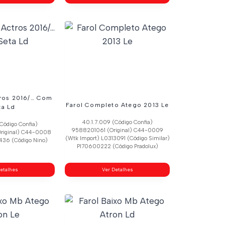
tros 2016/… Com
Farol Completo Atego 2013 Le
ta Ld
40.1.7.009 (Código Confia)
Código Confia)
9588201061 (Original) C44-0009
riginal) C44-0008
(Wtk Import) L0313091 (Código Similar)
436 (Código Nino)
Pl70600222 (Código Pradolux)
etalhes
Ver Detalhes