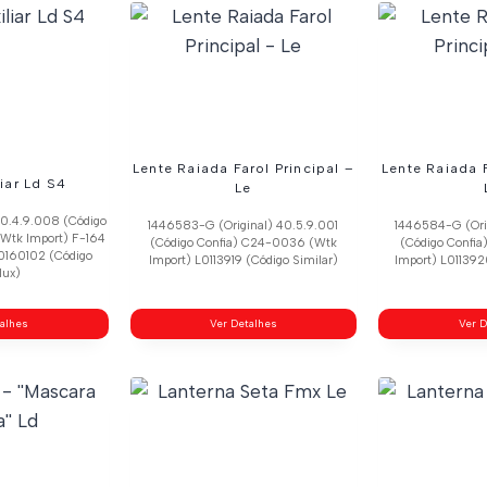
Lente Raiada Farol Principal –
Lente Raiada F
liar Ld S4
Le
40.4.9.008 (Código
1446583-G (Original) 40.5.9.001
1446584-G (Ori
Wtk Import) F-164
(Código Confia) C24-0036 (Wtk
(Código Confi
60160102 (Código
Import) L0113919 (Código Similar)
Import) L011392
lux)
talhes
Ver Detalhes
Ver D