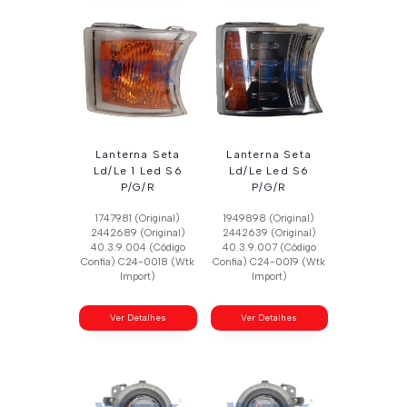
Lanterna Seta
Lanterna Seta
Ld/Le 1 Led S6
Ld/Le Led S6
P/G/R
P/G/R
1747981 (Original)
1949898 (Original)
2442689 (Original)
2442639 (Original)
40.3.9.004 (Código
40.3.9.007 (Código
Confia) C24-0018 (Wtk
Confia) C24-0019 (Wtk
Import)
Import)
Ver Detalhes
Ver Detalhes