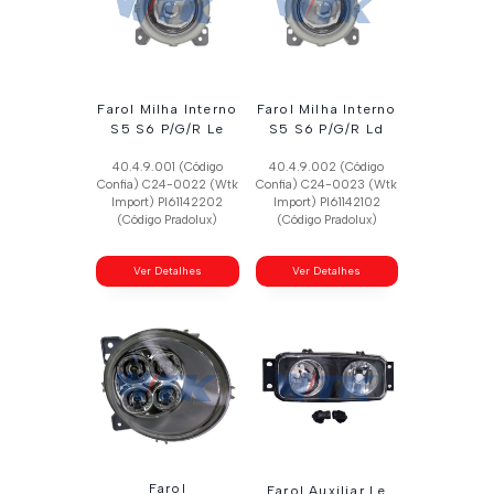
Farol Milha Interno
Farol Milha Interno
S5 S6 P/G/R Le
S5 S6 P/G/R Ld
40.4.9.001 (Código
40.4.9.002 (Código
Confia) C24-0022 (Wtk
Confia) C24-0023 (Wtk
Import) Pl61142202
Import) Pl61142102
(Código Pradolux)
(Código Pradolux)
Ver Detalhes
Ver Detalhes
Farol
Farol Auxiliar Le