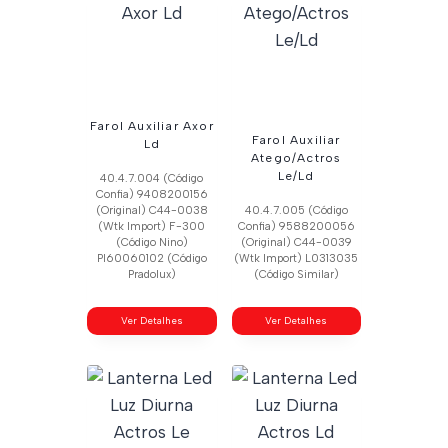
Farol Auxiliar Axor
Farol Auxiliar
Ld
Atego/Actros
Le/Ld
40.4.7.004 (Código
Confia) 9408200156
(Original) C44-0038
40.4.7.005 (Código
(Wtk Import) F-300
Confia) 9588200056
(Código Nino)
(Original) C44-0039
Pl60060102 (Código
(Wtk Import) L0313035
Pradolux)
(Código Similar)
Ver Detalhes
Ver Detalhes