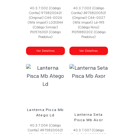
40.3.7.002 (Código
40.3.7.003 (Código
Confia) 9738200421
Confia) A9738200521
(Original) C44-0026
(Original) C44-0027
(Wtk Import) L0313144
(Wtk Import) Ld-195
(Código Similar)
(Código Nino)
Pl05760121 (Código
Pl05880202 (Código
Pradolux)
Pradolux)
Ver Detalhes
Ver Detalhes
Lanterna Pisca Mb
Lanterna Seta
Atego Ld
Pisca Mb Axor
40.3.7.004 (Código
Confia) A9738200621
40.3.7.007 (Código