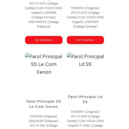
40.1.9.002 (Código
Confia) C24-0002 (Wtk
1760596 (Original)
Import) L0113015
40.1.9.003 (Código
(Código Similar)
Confia) C24-0003 (Wtk
Pl60749122 (Código
Import) L0113049
Pradolux)
(Código Similar)
Ver Detalhes
Ver Detalhes
Farol Principal Ld
Farol Principal S5
S5
Le Com Xenon
1760597 (Original)
1760551 (Original)
40.1.9.004 (Código
2442629 (Original)
Confia) C24-0004 (Wtk
40.1.9.016 (Código
Import) F-158L (Código