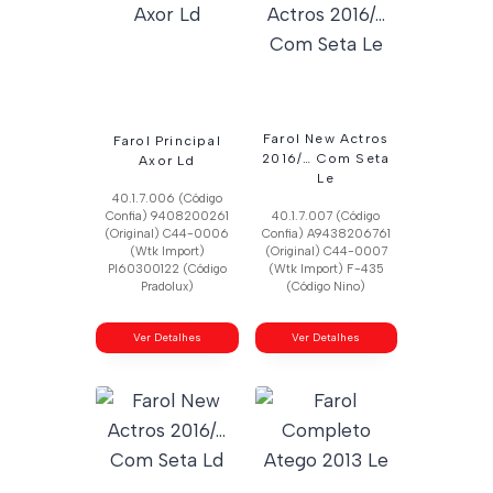
Farol New Actros
Farol Principal
2016/… Com Seta
Axor Ld
Le
40.1.7.006 (Código
Confia) 9408200261
40.1.7.007 (Código
(Original) C44-0006
Confia) A9438206761
(Wtk Import)
(Original) C44-0007
Pl60300122 (Código
(Wtk Import) F-435
Pradolux)
(Código Nino)
Ver Detalhes
Ver Detalhes