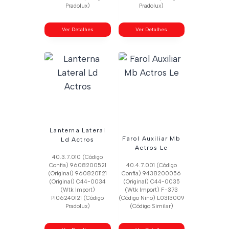
Pradolux)
Pradolux)
Ver Detalhes
Ver Detalhes
Lanterna Lateral
Farol Auxiliar Mb
Ld Actros
Actros Le
40.3.7.010 (Código
Confia) 9608200521
40.4.7.001 (Código
(Original) 9608201121
Confia) 9438200056
(Original) C44-0034
(Original) C44-0035
(Wtk Import)
(Wtk Import) F-373
Pl06240121 (Código
(Código Nino) L0313009
Pradolux)
(Código Similar)