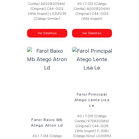
Confia) A0028205861
40.1.7.013 (Código
(Original) C44-0012
Confia) A0028206161
(Wtk Import) L0313039
(Original) C44-0013
(Código Similar)
(Wtk Import)
Ver Detalhes
Ver Detalhes
Farol Principal
Atego Lente Lisa
Le
40.1.7.015 (Código
Farol Baixo Mb
Confia) 9738202861
Atego Atron Ld
(Original) C44-0015
(Wtk Import) F-101El
40.1.7.014 (Código
(Código Nino) L0313913