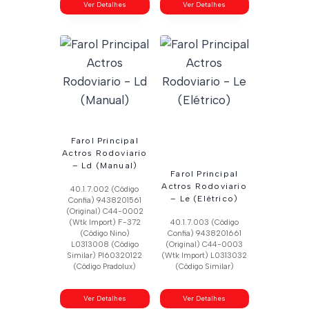
Ver Detalhes
Ver Detalhes
Farol Principal
Actros Rodoviario
– Ld (Manual)
Farol Principal
Actros Rodoviario
40.1.7.002 (Código
– Le (Elétrico)
Confia) 9438201561
(Original) C44-0002
(Wtk Import) F-372
40.1.7.003 (Código
(Código Nino)
Confia) 9438201661
L0313008 (Código
(Original) C44-0003
Similar) Pl60320122
(Wtk Import) L0313032
(Código Pradolux)
(Código Similar)
Ver Detalhes
Ver Detalhes