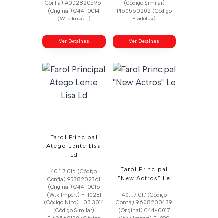
Confia) A0028205961
(Código Similar)
(Original) C44-0014
Pl60560202 (Código
(Wtk Import)
Pradolux)
Ver Detalhes
Ver Detalhes
Farol Principal
Atego Lente Lisa
Ld
Farol Principal
40.1.7.016 (Código
”New Actros” Le
Confia) 9738202361
(Original) C44-0016
(Wtk Import) F-102El
40.1.7.017 (Código
(Código Nino) L0313014
Confia) 9608200439
(Código Similar)
(Original) C44-0017