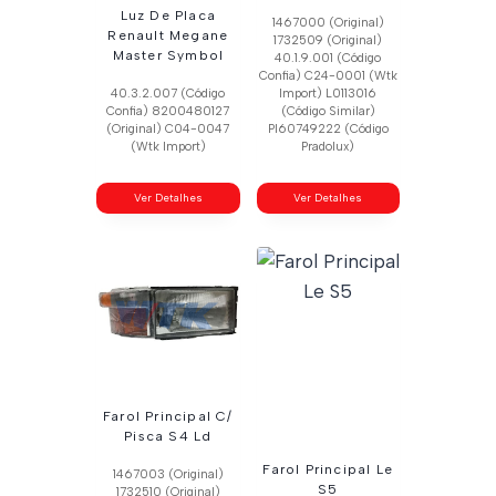
Luz De Placa
1467000 (Original)
Renault Megane
1732509 (Original)
Master Symbol
40.1.9.001 (Código
Confia) C24-0001 (Wtk
40.3.2.007 (Código
Import) L0113016
Confia) 8200480127
(Código Similar)
(Original) C04-0047
Pl60749222 (Código
(Wtk Import)
Pradolux)
Ver Detalhes
Ver Detalhes
Farol Principal C/
Pisca S4 Ld
Farol Principal Le
1467003 (Original)
S5
1732510 (Original)