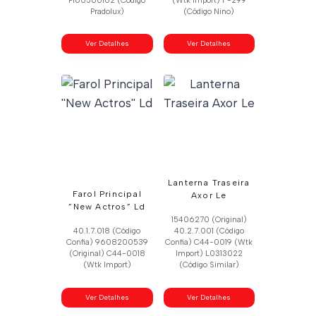
Pl60560102 (Código
(Wtk Import) F-299
Pradolux)
(Código Nino)
Ver Detalhes
Ver Detalhes
Lanterna Traseira
Farol Principal
Axor Le
”New Actros” Ld
15406270 (Original)
40.1.7.018 (Código
40.2.7.001 (Código
Confia) 9608200539
Confia) C44-0019 (Wtk
(Original) C44-0018
Import) L0313022
(Wtk Import)
(Código Similar)
Ver Detalhes
Ver Detalhes