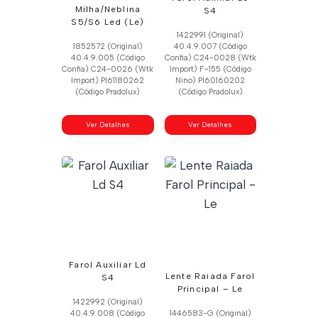
Milha/Neblina
S4
S5/S6 Led (Le)
1422991 (Original)
1852572 (Original)
40.4.9.007 (Código
40.4.9.005 (Código
Confia) C24-0028 (Wtk
Confia) C24-0026 (Wtk
Import) F-155 (Código
Import) Pl61180262
Nino) Pl60160202
(Código Pradolux)
(Código Pradolux)
Ver Detalhes
Ver Detalhes
Farol Auxiliar Ld
Lente Raiada Farol
S4
Principal – Le
1422992 (Original)
40.4.9.008 (Código
1446583-G (Original)