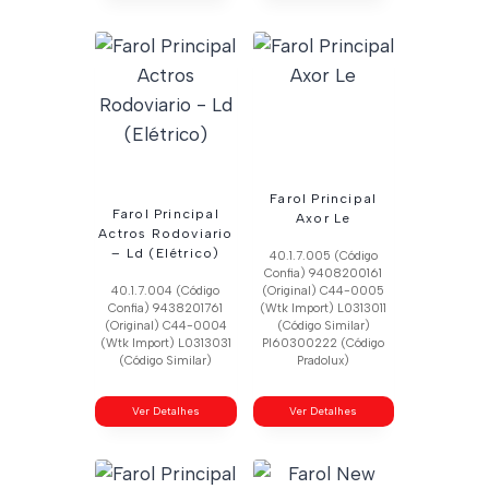
Farol Principal
Farol Principal
Axor Le
Actros Rodoviario
– Ld (Elétrico)
40.1.7.005 (Código
Confia) 9408200161
40.1.7.004 (Código
(Original) C44-0005
Confia) 9438201761
(Wtk Import) L0313011
(Original) C44-0004
(Código Similar)
(Wtk Import) L0313031
Pl60300222 (Código
(Código Similar)
Pradolux)
Ver Detalhes
Ver Detalhes