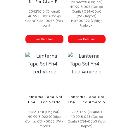
Nh Fm Edc – Fh
20745225 (Original)
40.99.8.005 (Código
20425016 (Original)
Confia) C34-0060
40.99.8.003 (Código
(Wtk Import)
Confia) C34-0058 (Wtk
Pl07100022 (Código
Import)
Pradolux)
Ver Detalhes
Ver Detalhes
Lanterna Tapa Sol
Lanterna Tapa Sol
Fh4 – Led Verde
Fh4 – Led Amarelo
21368781 (Original)
21368779 (Original)
40.99.8.022 (Código
40.99.8.023 (Código
Confia) C34-0062 (Wtk
Confia) C34-0063 (Wtk
Import)
Import)