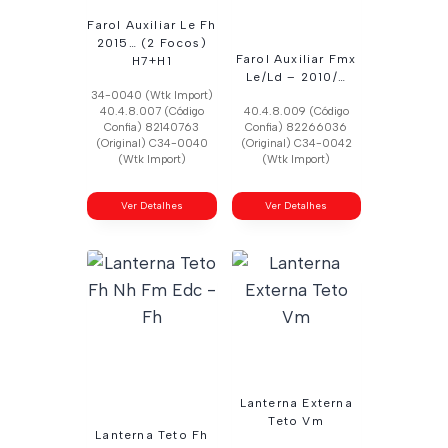
Farol Auxiliar Le Fh
2015… (2 Focos)
Farol Auxiliar Fmx
H7+H1
Le/Ld – 2010/…
34-0040 (Wtk Import)
40.4.8.007 (Código
40.4.8.009 (Código
Confia) 82140763
Confia) 82266036
(Original) C34-0040
(Original) C34-0042
(Wtk Import)
(Wtk Import)
Ver Detalhes
Ver Detalhes
Lanterna Externa
Teto Vm
Lanterna Teto Fh