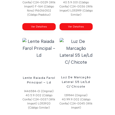
Confia) C24-0029 (Wtk
40.5.9.001 (Código
Import) F-164 (Código
Confia) C24-0036 (Wtk
Nino) Pl60160102
Import) L0113919 (Código
(Código Pradolux)
Similar)
Ver Detalhes
Ver Detalhes
Luz De Marcação
Lente Raiada Farol
Lateral S5 Le/Ld
Principal – Ld
C/ Chicote
1446584-G (Original)
40.5.9.002 (Código
1391144 (Original)
Confia) C24-0037 (Wtk
40.99.9.002 (Código
Import) L0113920
Confia) C24-0045 (Wtk
(Código Similar)
Import)