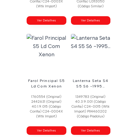
Confia) C24-0003X
Confia) L0113050
(Wtk Import)
(Código Similar)
Ver Detalhes
Ver Detalhes
Farol Principal S5
Lanterna Seta S4
Ld Com Xenon
S5 S6 -1995…
1760554 (Original)
1349783 (Original)
2442631 (Original)
40.3.9.001 (Código
40.1.9.015 (Código
Confia) C24-0015 (Wtk
Confia) C24-0004X
Import) Pl14460202
(Wtk Import)
(Código Pradolux)
Ver Detalhes
Ver Detalhes