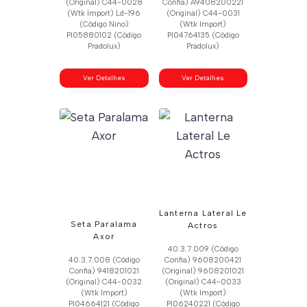
(Original) C44-0028
Confia) A9408200221
(Wtk Import) Ld-196
(Original) C44-0031
(Código Nino)
(Wtk Import)
Pl05880102 (Código
Pl04764135 (Código
Pradolux)
Pradolux)
Ver Detalhes
Ver Detalhes
Lanterna Lateral Le
Seta Paralama
Actros
Axor
40.3.7.009 (Código
40.3.7.008 (Código
Confia) 9608200421
Confia) 9418201021
(Original) 9608201021
(Original) C44-0032
(Original) C44-0033
(Wtk Import)
(Wtk Import)
Pl04664121 (Código
Pl06240221 (Código