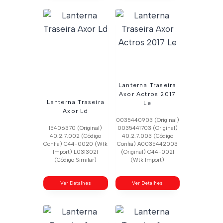
Lanterna Traseira
Axor Actros 2017
Lanterna Traseira
Le
Axor Ld
0035440903 (Original)
15406370 (Original)
0035441703 (Original)
40.2.7.002 (Código
40.2.7.003 (Código
Confia) C44-0020 (Wtk
Confia) A0035442003
Import) L0313021
(Original) C44-0021
(Código Similar)
(Wtk Import)
Ver Detalhes
Ver Detalhes