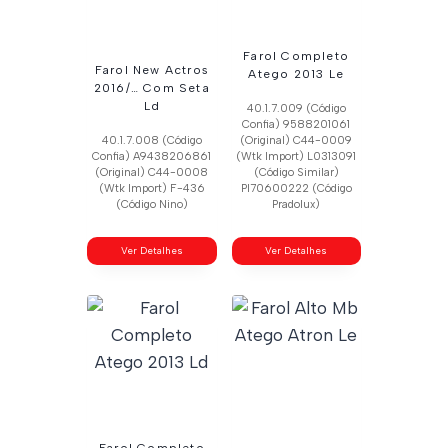
Farol Completo
Farol New Actros
Atego 2013 Le
2016/… Com Seta
Ld
40.1.7.009 (Código
Confia) 9588201061
40.1.7.008 (Código
(Original) C44-0009
Confia) A9438206861
(Wtk Import) L0313091
(Original) C44-0008
(Código Similar)
(Wtk Import) F-436
Pl70600222 (Código
(Código Nino)
Pradolux)
Ver Detalhes
Ver Detalhes
Farol Completo