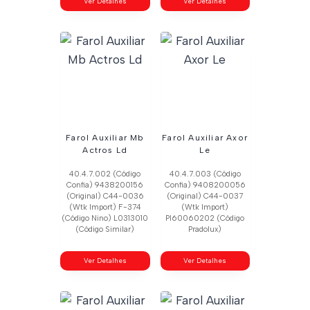
Ver Detalhes
Ver Detalhes
Farol Auxiliar Mb
Farol Auxiliar Axor
Actros Ld
Le
40.4.7.002 (Código
40.4.7.003 (Código
Confia) 9438200156
Confia) 9408200056
(Original) C44-0036
(Original) C44-0037
(Wtk Import) F-374
(Wtk Import)
(Código Nino) L0313010
Pl60060202 (Código
(Código Similar)
Pradolux)
Ver Detalhes
Ver Detalhes