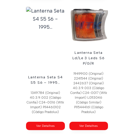
Lanterna Seta
Ld/Le 3 Leds S6
P/G/R
1949900 (Original)
Lanterna Seta S4
2241544 (Original)
S5 S6 – 1995…
2442637 (Original)
40.3.9.003 (Código
1349784 (Original)
Confia) C24-0017 (Wtk
40.3.9.002 (Código
Import) L0113046
Confia) C24-0016 (Wtk
(Código Similar)
Import) Pl14460102
Pl15444161 (Código
(Código Pradolux)
Pradolux)
Ver Detalhes
Ver Detalhes