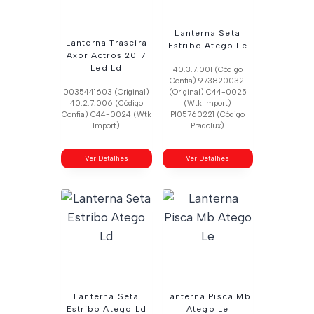
Lanterna Seta
Lanterna Traseira
Estribo Atego Le
Axor Actros 2017
Led Ld
40.3.7.001 (Código
Confia) 9738200321
0035441603 (Original)
(Original) C44-0025
40.2.7.006 (Código
(Wtk Import)
Confia) C44-0024 (Wtk
Pl05760221 (Código
Import)
Pradolux)
Ver Detalhes
Ver Detalhes
Lanterna Seta
Lanterna Pisca Mb
Estribo Atego Ld
Atego Le