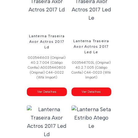
Lanterna Traseira
Lanterna Traseira
Axor Actros 2017
Axor Actros 2017
Ld
Led Le
0035441603 (Original)
40.2.7.004 (Código
0035441703L (Original)
Confia) A0035440803
40.2.7.005 (Código
(Original) C44-0022
Confia) C44-0023 (Wtk
(Wtk Import)
Import)
Ver Detalhes
Ver Detalhes