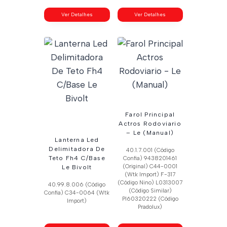
Ver Detalhes
Ver Detalhes
Farol Principal
Actros Rodoviario
– Le (Manual)
Lanterna Led
Delimitadora De
40.1.7.001 (Código
Teto Fh4 C/Base
Confia) 9438201461
(Original) C44-0001
Le Bivolt
(Wtk Import) F-317
(Código Nino) L0313007
40.99.8.006 (Código
(Código Similar)
Confia) C34-0064 (Wtk
Pl60320222 (Código
Import)
Pradolux)