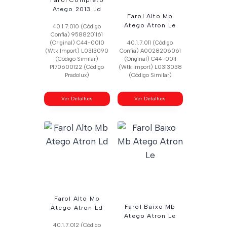
Atego 2013 Ld
Farol Alto Mb
Atego Atron Le
40.1.7.010 (Código
Confia) 9588201161
(Original) C44-0010
40.1.7.011 (Código
(Wtk Import) L0313090
Confia) A0028206061
(Código Similar)
(Original) C44-0011
Pl70600122 (Código
(Wtk Import) L0313038
Pradolux)
(Código Similar)
Ver Detalhes
Ver Detalhes
Farol Alto Mb
Farol Baixo Mb
Atego Atron Ld
Atego Atron Le
40.1.7.012 (Código