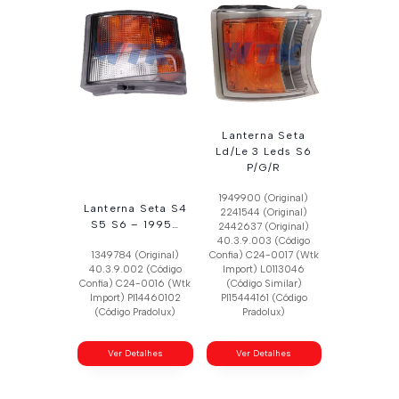
Lanterna Seta
Ld/Le 3 Leds S6
P/G/R
1949900 (Original)
Lanterna Seta S4
2241544 (Original)
S5 S6 – 1995…
2442637 (Original)
40.3.9.003 (Código
1349784 (Original)
Confia) C24-0017 (Wtk
40.3.9.002 (Código
Import) L0113046
Confia) C24-0016 (Wtk
(Código Similar)
Import) Pl14460102
Pl15444161 (Código
(Código Pradolux)
Pradolux)
Ver Detalhes
Ver Detalhes