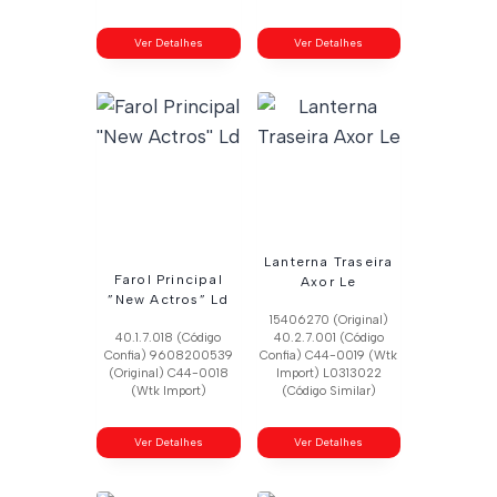
Ver Detalhes
Ver Detalhes
Lanterna Traseira
Farol Principal
Axor Le
”New Actros” Ld
15406270 (Original)
40.1.7.018 (Código
40.2.7.001 (Código
Confia) 9608200539
Confia) C44-0019 (Wtk
(Original) C44-0018
Import) L0313022
(Wtk Import)
(Código Similar)
Ver Detalhes
Ver Detalhes