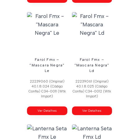
Farol Fmx –
Farol Fmx –
”Mascara Negra”
”Mascara Negra”
Le
Ld
22239060 (Original)
22239061 (Original)
40.1.8.024 (Código
40.1.8.025 (Código
Confia) C34-0011 (Wtk
Confia) C34-0012 (Wtk
Import)
Import)
Ver Detalhes
Ver Detalhes