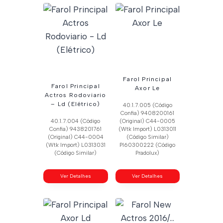
Farol Principal
Farol Principal
Axor Le
Actros Rodoviario
– Ld (Elétrico)
40.1.7.005 (Código
Confia) 9408200161
40.1.7.004 (Código
(Original) C44-0005
Confia) 9438201761
(Wtk Import) L0313011
(Original) C44-0004
(Código Similar)
(Wtk Import) L0313031
Pl60300222 (Código
(Código Similar)
Pradolux)
Ver Detalhes
Ver Detalhes