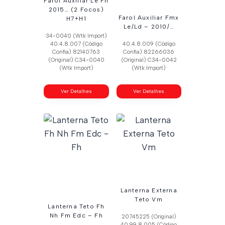
Farol Auxiliar Le Fh
2015… (2 Focos)
Farol Auxiliar Fmx
H7+H1
Le/Ld – 2010/…
34-0040 (Wtk Import)
40.4.8.007 (Código
40.4.8.009 (Código
Confia) 82140763
Confia) 82266036
(Original) C34-0040
(Original) C34-0042
(Wtk Import)
(Wtk Import)
Ver Detalhes
Ver Detalhes
Lanterna Externa
Teto Vm
Lanterna Teto Fh
Nh Fm Edc – Fh
20745225 (Original)
40.99.8.005 (Código