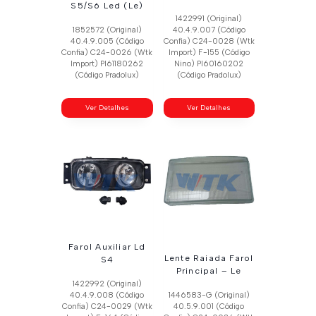
S5/S6 Led (Le)
1422991 (Original)
1852572 (Original)
40.4.9.007 (Código
40.4.9.005 (Código
Confia) C24-0028 (Wtk
Confia) C24-0026 (Wtk
Import) F-155 (Código
Import) Pl61180262
Nino) Pl60160202
(Código Pradolux)
(Código Pradolux)
Ver Detalhes
Ver Detalhes
Farol Auxiliar Ld
Lente Raiada Farol
S4
Principal – Le
1422992 (Original)
40.4.9.008 (Código
1446583-G (Original)
Confia) C24-0029 (Wtk
40.5.9.001 (Código