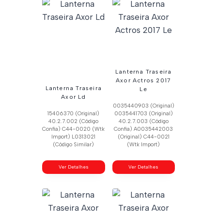
Lanterna Traseira
Axor Actros 2017
Lanterna Traseira
Le
Axor Ld
0035440903 (Original)
15406370 (Original)
0035441703 (Original)
40.2.7.002 (Código
40.2.7.003 (Código
Confia) C44-0020 (Wtk
Confia) A0035442003
Import) L0313021
(Original) C44-0021
(Código Similar)
(Wtk Import)
Ver Detalhes
Ver Detalhes