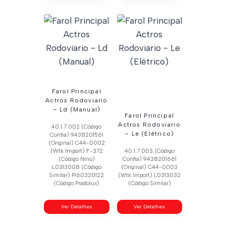
Farol Principal
Actros Rodoviario
– Ld (Manual)
Farol Principal
Actros Rodoviario
40.1.7.002 (Código
– Le (Elétrico)
Confia) 9438201561
(Original) C44-0002
(Wtk Import) F-372
40.1.7.003 (Código
(Código Nino)
Confia) 9438201661
L0313008 (Código
(Original) C44-0003
Similar) Pl60320122
(Wtk Import) L0313032
(Código Pradolux)
(Código Similar)
Ver Detalhes
Ver Detalhes