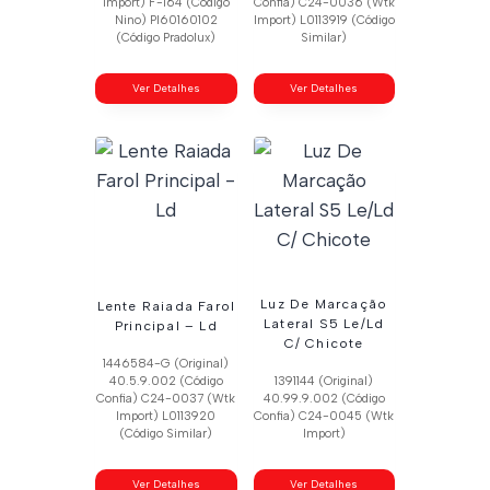
Import) F-164 (Código
Confia) C24-0036 (Wtk
Nino) Pl60160102
Import) L0113919 (Código
(Código Pradolux)
Similar)
Ver Detalhes
Ver Detalhes
Luz De Marcação
Lente Raiada Farol
Lateral S5 Le/Ld
Principal – Ld
C/ Chicote
1446584-G (Original)
40.5.9.002 (Código
1391144 (Original)
Confia) C24-0037 (Wtk
40.99.9.002 (Código
Import) L0113920
Confia) C24-0045 (Wtk
(Código Similar)
Import)
Ver Detalhes
Ver Detalhes