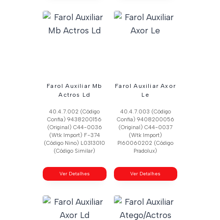
Farol Auxiliar Mb
Farol Auxiliar Axor
Actros Ld
Le
40.4.7.002 (Código
40.4.7.003 (Código
Confia) 9438200156
Confia) 9408200056
(Original) C44-0036
(Original) C44-0037
(Wtk Import) F-374
(Wtk Import)
(Código Nino) L0313010
Pl60060202 (Código
(Código Similar)
Pradolux)
Ver Detalhes
Ver Detalhes