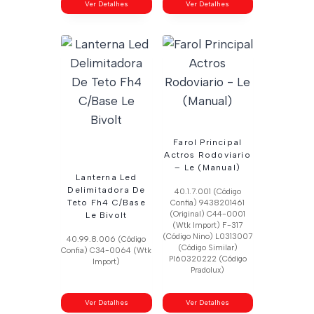
Ver Detalhes
Ver Detalhes
Farol Principal
Actros Rodoviario
– Le (Manual)
Lanterna Led
Delimitadora De
40.1.7.001 (Código
Teto Fh4 C/Base
Confia) 9438201461
(Original) C44-0001
Le Bivolt
(Wtk Import) F-317
(Código Nino) L0313007
40.99.8.006 (Código
(Código Similar)
Confia) C34-0064 (Wtk
Pl60320222 (Código
Import)
Pradolux)
Ver Detalhes
Ver Detalhes