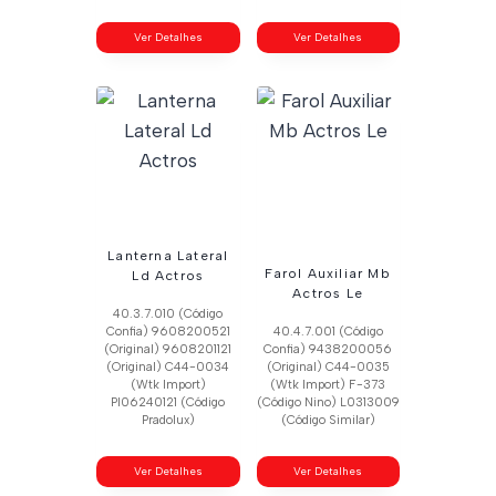
Ver Detalhes
Ver Detalhes
Lanterna Lateral
Farol Auxiliar Mb
Ld Actros
Actros Le
40.3.7.010 (Código
Confia) 9608200521
40.4.7.001 (Código
(Original) 9608201121
Confia) 9438200056
(Original) C44-0034
(Original) C44-0035
(Wtk Import)
(Wtk Import) F-373
Pl06240121 (Código
(Código Nino) L0313009
Pradolux)
(Código Similar)
Ver Detalhes
Ver Detalhes