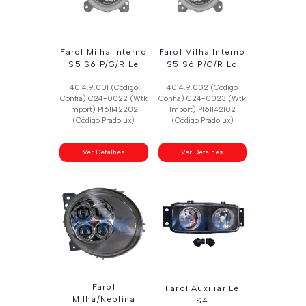
Farol Milha Interno
Farol Milha Interno
S5 S6 P/G/R Le
S5 S6 P/G/R Ld
40.4.9.001 (Código
40.4.9.002 (Código
Confia) C24-0022 (Wtk
Confia) C24-0023 (Wtk
Import) Pl61142202
Import) Pl61142102
(Código Pradolux)
(Código Pradolux)
Ver Detalhes
Ver Detalhes
Farol
Farol Auxiliar Le
Milha/Neblina
S4