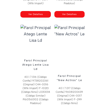
(Wtk Import)
Pradolux)
Ver Detalhes
Ver Detalhes
Farol Principal
Atego Lente Lisa
Ld
Farol Principal
40.1.7.016 (Código
”New Actros” Le
Confia) 9738202361
(Original) C44-0016
(Wtk Import) F-102El
40.1.7.017 (Código
(Código Nino) L0313014
Confia) 9608200439
(Código Similar)
(Original) C44-0017
Pl60560102 (Código
(Wtk Import) F-299
Pradolux)
(Código Nino)