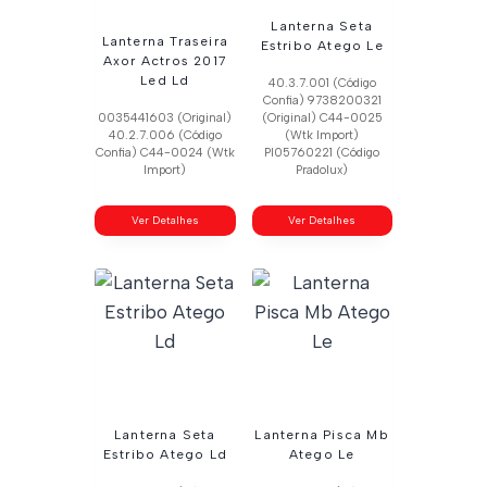
Lanterna Seta
Lanterna Traseira
Estribo Atego Le
Axor Actros 2017
Led Ld
40.3.7.001 (Código
Confia) 9738200321
0035441603 (Original)
(Original) C44-0025
40.2.7.006 (Código
(Wtk Import)
Confia) C44-0024 (Wtk
Pl05760221 (Código
Import)
Pradolux)
Ver Detalhes
Ver Detalhes
Lanterna Seta
Lanterna Pisca Mb
Estribo Atego Ld
Atego Le