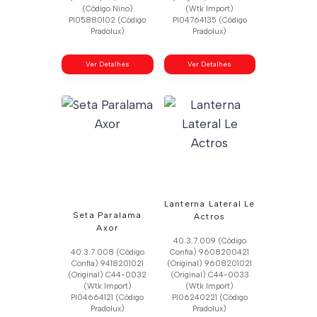
(Código Nino)
(Wtk Import)
Pl05880102 (Código
Pl04764135 (Código
Pradolux)
Pradolux)
Ver Detalhes
Ver Detalhes
Lanterna Lateral Le
Seta Paralama
Actros
Axor
40.3.7.009 (Código
40.3.7.008 (Código
Confia) 9608200421
Confia) 9418201021
(Original) 9608201021
(Original) C44-0032
(Original) C44-0033
(Wtk Import)
(Wtk Import)
Pl04664121 (Código
Pl06240221 (Código
Pradolux)
Pradolux)