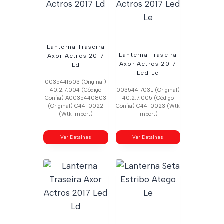
Lanterna Traseira
Lanterna Traseira
Axor Actros 2017
Axor Actros 2017
Ld
Led Le
0035441603 (Original)
40.2.7.004 (Código
0035441703L (Original)
Confia) A0035440803
40.2.7.005 (Código
(Original) C44-0022
Confia) C44-0023 (Wtk
(Wtk Import)
Import)
Ver Detalhes
Ver Detalhes