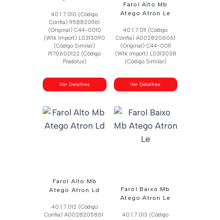
Farol Alto Mb
Atego Atron Le
40.1.7.010 (Código
Confia) 9588201161
(Original) C44-0010
40.1.7.011 (Código
(Wtk Import) L0313090
Confia) A0028206061
(Código Similar)
(Original) C44-0011
Pl70600122 (Código
(Wtk Import) L0313038
Pradolux)
(Código Similar)
Ver Detalhes
Ver Detalhes
Farol Alto Mb
Farol Baixo Mb
Atego Atron Ld
Atego Atron Le
40.1.7.012 (Código
Confia) A0028205861
40.1.7.013 (Código