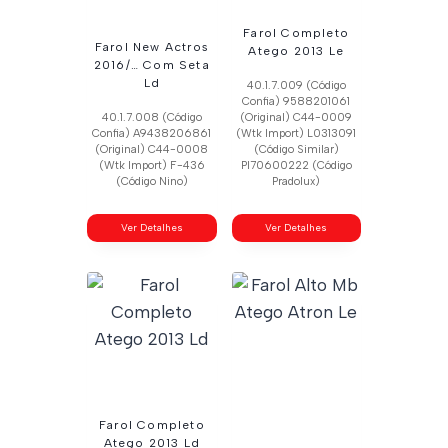
Farol Completo
Farol New Actros
Atego 2013 Le
2016/… Com Seta
Ld
40.1.7.009 (Código
Confia) 9588201061
40.1.7.008 (Código
(Original) C44-0009
Confia) A9438206861
(Wtk Import) L0313091
(Original) C44-0008
(Código Similar)
(Wtk Import) F-436
Pl70600222 (Código
(Código Nino)
Pradolux)
Ver Detalhes
Ver Detalhes
Farol Completo
Atego 2013 Ld