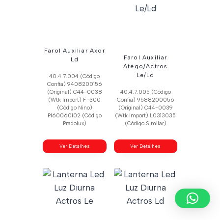
Farol Auxiliar Axor
Farol Auxiliar
Ld
Atego/Actros
Le/Ld
40.4.7.004 (Código
Confia) 9408200156
(Original) C44-0038
40.4.7.005 (Código
(Wtk Import) F-300
Confia) 9588200056
(Código Nino)
(Original) C44-0039
Pl60060102 (Código
(Wtk Import) L0313035
Pradolux)
(Código Similar)
Ver Detalhes
Ver Detalhes