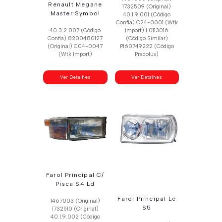
Renault Megane
1732509 (Original)
Master Symbol
40.1.9.001 (Código
Confia) C24-0001 (Wtk
40.3.2.007 (Código
Import) L0113016
Confia) 8200480127
(Código Similar)
(Original) C04-0047
Pl60749222 (Código
(Wtk Import)
Pradolux)
Ver Detalhes
Ver Detalhes
Farol Principal C/
Pisca S4 Ld
Farol Principal Le
1467003 (Original)
S5
1732510 (Original)
40.1.9.002 (Código