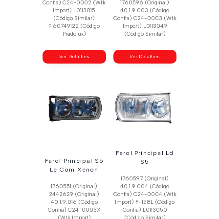
Confia) C24-0002 (Wtk
1760596 (Original)
Import) L0113015
40.1.9.003 (Código
(Código Similar)
Confia) C24-0003 (Wtk
Pl60749122 (Código
Import) L0113049
Pradolux)
(Código Similar)
Ver Detalhes
Ver Detalhes
Farol Principal Ld
Farol Principal S5
S5
Le Com Xenon
1760597 (Original)
1760551 (Original)
40.1.9.004 (Código
2442629 (Original)
Confia) C24-0004 (Wtk
40.1.9.016 (Código
Import) F-158L (Código
Confia) C24-0003X
Confia) L0113050
(Wtk Import)
(Código Similar)