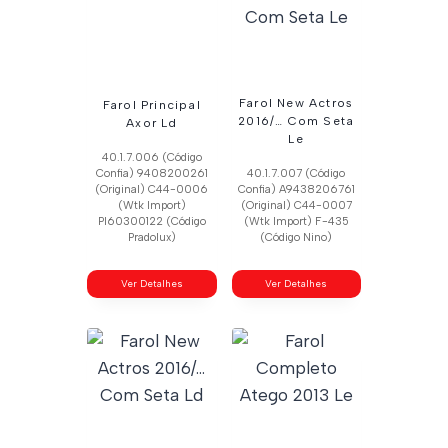
Farol New Actros
Farol Principal
2016/… Com Seta
Axor Ld
Le
40.1.7.006 (Código
Confia) 9408200261
40.1.7.007 (Código
(Original) C44-0006
Confia) A9438206761
(Wtk Import)
(Original) C44-0007
Pl60300122 (Código
(Wtk Import) F-435
Pradolux)
(Código Nino)
Ver Detalhes
Ver Detalhes