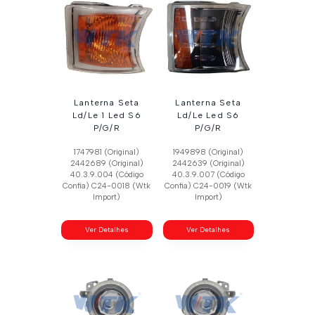
Lanterna Seta
Lanterna Seta
Ld/Le 1 Led S6
Ld/Le Led S6
P/G/R
P/G/R
1747981 (Original)
1949898 (Original)
2442689 (Original)
2442639 (Original)
40.3.9.004 (Código
40.3.9.007 (Código
Confia) C24-0018 (Wtk
Confia) C24-0019 (Wtk
Import)
Import)
Ver Detalhes
Ver Detalhes