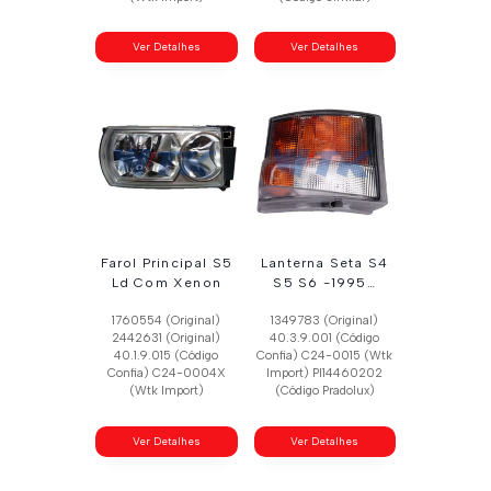
Ver Detalhes
Ver Detalhes
Farol Principal S5
Lanterna Seta S4
Ld Com Xenon
S5 S6 -1995…
1760554 (Original)
1349783 (Original)
2442631 (Original)
40.3.9.001 (Código
40.1.9.015 (Código
Confia) C24-0015 (Wtk
Confia) C24-0004X
Import) Pl14460202
(Wtk Import)
(Código Pradolux)
Ver Detalhes
Ver Detalhes