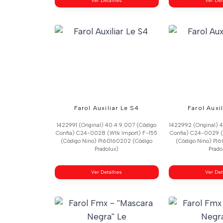
Ver Detalhes
Ver De
Farol Auxiliar Le S4
Farol Auxi
1422991 (Original) 40.4.9.007 (Código
1422992 (Original) 
Confia) C24-0028 (Wtk Import) F-155
Confia) C24-0029 (
(Código Nino) Pl60160202 (Código
(Código Nino) Pl
Pradolux)
Prado
Ver Detalhes
Ver De