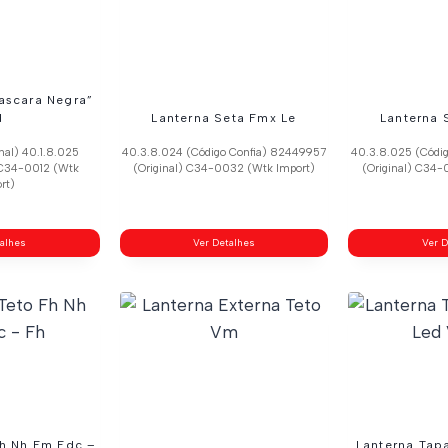
ascara Negra”
d
Lanterna Seta Fmx Le
Lanterna 
nal) 40.1.8.025
40.3.8.024 (Código Confia) 82449957
40.3.8.025 (Códi
 C34-0012 (Wtk
(Original) C34-0032 (Wtk Import)
(Original) C34-
rt)
talhes
Ver Detalhes
Ver D
Fh Nh Fm Edc –
Lanterna Tap