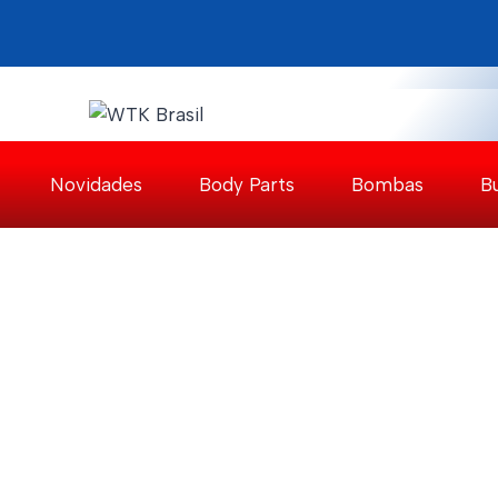
Pular
para
o
Conteúdo
Novidades
Body Parts
Bombas
B