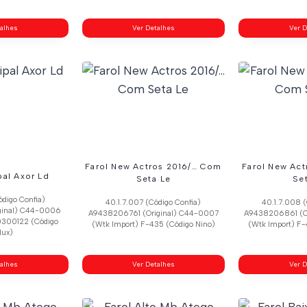
talhes
Ver Detalhes
Ver D
Farol New Actros 2016/… Com
Farol New Ac
pal Axor Ld
Seta Le
Se
ódigo Confia)
40.1.7.007 (Código Confia)
40.1.7.008 (
ginal) C44-0006
A9438206761 (Original) C44-0007
A9438206861 (O
0300122 (Código
(Wtk Import) F-435 (Código Nino)
(Wtk Import) F-
lux)
talhes
Ver Detalhes
Ver D