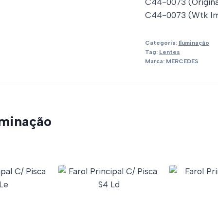
C44-0073 (Origina
C44-0073 (Wtk Im
Categoria:
Iluminação
Tag:
Lentes
Marca:
MERCEDES
uminação