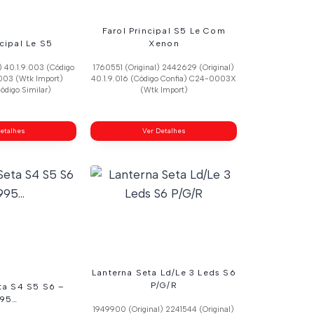
Farol Principal S5 Le Com
ncipal Le S5
Xenon
) 40.1.9.003 (Código
1760551 (Original) 2442629 (Original)
003 (Wtk Import)
40.1.9.016 (Código Confia) C24-0003X
ódigo Similar)
(Wtk Import)
etalhes
Ver Detalhes
Lanterna Seta Ld/Le 3 Leds S6
P/G/R
ta S4 S5 S6 –
995…
1949900 (Original) 2241544 (Original)