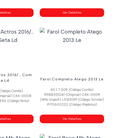
etalhes
Ver Detalhes
tros 2016/… Com
Farol Completo Atego 2013 Le
ta Ld
40.1.7.009 (Código Confia)
Código Confia)
9588201061 (Original) C44-0009
riginal) C44-0008
(Wtk Import) L0313091 (Código Similar)
436 (Código Nino)
Pl70600222 (Código Pradolux)
etalhes
Ver Detalhes