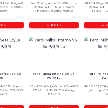
2442631 (Original)
1349783 (Original) 40.3.9.001 (Código
1349784 (Original
 Confia) C24-0004X
Confia) C24-0015 (Wtk Import)
Confia) C24-0
mport)
Pl14460202 (Código Pradolux)
Pl14460102 (C
talhes
Ver Detalhes
Ver D
 Ld/Le Led S6
Farol Milha Interno S5 S6
Farol Milha
/R
P/G/R Le
P/G
2442639 (Original)
40.4.9.001 (Código Confia) C24-0022
40.4.9.002 (Códi
 Confia) C24-0019
(Wtk Import) Pl61142202 (Código
(Wtk Import) P
mport)
Pradolux)
Pra