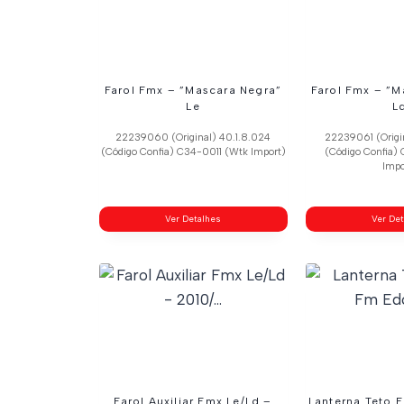
Farol Fmx – ”Mascara Negra”
Farol Fmx – ”M
Le
L
22239060 (Original) 40.1.8.024
22239061 (Origi
(Código Confia) C34-0011 (Wtk Import)
(Código Confia)
Impo
Ver Detalhes
Ver De
Farol Auxiliar Fmx Le/Ld –
Lanterna Teto 