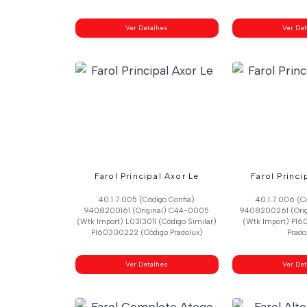
Ver Detalhes
Ver De
Farol Principal Axor Le
Farol Princi
40.1.7.005 (Código Confia)
40.1.7.006 (C
9408200161 (Original) C44-0005
9408200261 (Ori
(Wtk Import) L0313011 (Código Similar)
(Wtk Import) Pl6
Pl60300222 (Código Pradolux)
Prado
Ver Detalhes
Ver De