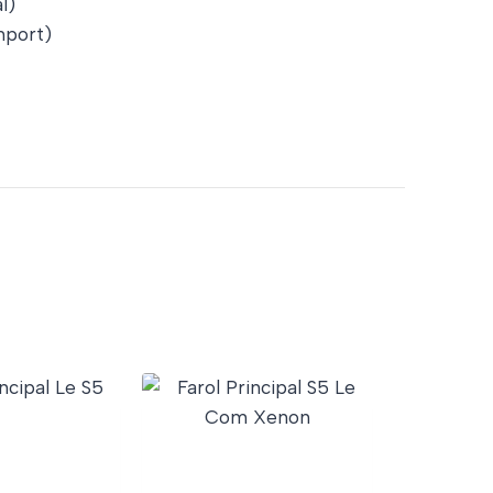
l)
port)