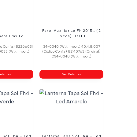
Farol Auxiliar Le Fh 2015… (2
Seta Fmx Ld
Focos) H7+H1
go Confia) 82266031
34-0040 (Wtk Import) 40.4.8.007
0033 (Wtk Import)
(Código Confia) 82140763 (Original)
C34-0040 (Wtk Import)
etalhes
Ver Detalhes
a Sol Fh4 – Led
Lanterna Tapa Sol Fh4 – Led