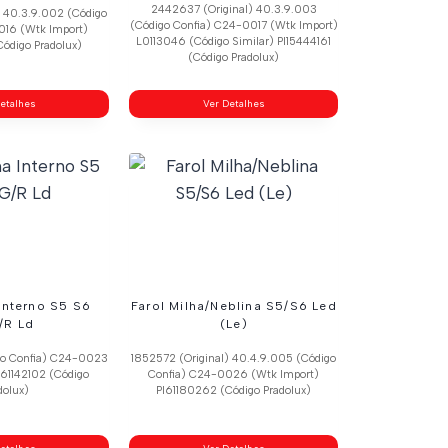
2442637 (Original) 40.3.9.003
) 40.3.9.002 (Código
(Código Confia) C24-0017 (Wtk Import)
016 (Wtk Import)
L0113046 (Código Similar) Pl15444161
ódigo Pradolux)
(Código Pradolux)
etalhes
Ver Detalhes
 Interno S5 S6
Farol Milha/Neblina S5/S6 Led
/R Ld
(Le)
go Confia) C24-0023
1852572 (Original) 40.4.9.005 (Código
l61142102 (Código
Confia) C24-0026 (Wtk Import)
dolux)
Pl61180262 (Código Pradolux)