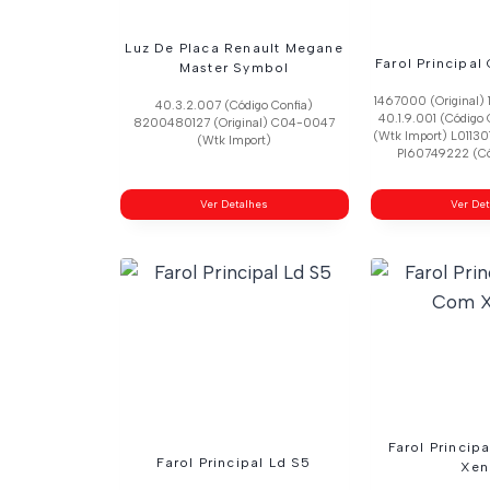
Luz De Placa Renault Megane
Farol Principal
Master Symbol
1467000 (Original) 
40.3.2.007 (Código Confia)
40.1.9.001 (Código
8200480127 (Original) C04-0047
(Wtk Import) L01130
(Wtk Import)
Pl60749222 (Có
Ver Detalhes
Ver De
Farol Princip
Farol Principal Ld S5
Xen