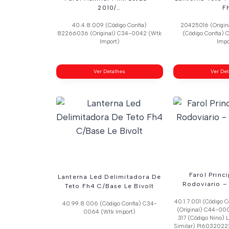
2010/…
F
40.4.8.009 (Código Confia)
20425016 (Origin
82266036 (Original) C34-0042 (Wtk
(Código Confia)
Import)
Impo
Ver Detalhes
Ver De
Farol Princ
Lanterna Led Delimitadora De
Rodoviario –
Teto Fh4 C/Base Le Bivolt
40.1.7.001 (Código 
40.99.8.006 (Código Confia) C34-
(Original) C44-000
0064 (Wtk Import)
317 (Código Nino)
Similar) Pl60320222