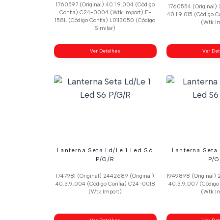
1760597 (Original) 40.1.9.004 (Código
1760554 (Original) 
Confia) C24-0004 (Wtk Import) F-
40.1.9.015 (Código
158L (Código Confia) L0113050 (Código
(Wtk I
Similar)
Ver Detalhes
Ver De
Lanterna Seta Ld/Le 1 Led S6
Lanterna Seta
P/G/R
P/G
1747981 (Original) 2442689 (Original)
1949898 (Original) 
40.3.9.004 (Código Confia) C24-0018
40.3.9.007 (Código
(Wtk Import)
(Wtk I