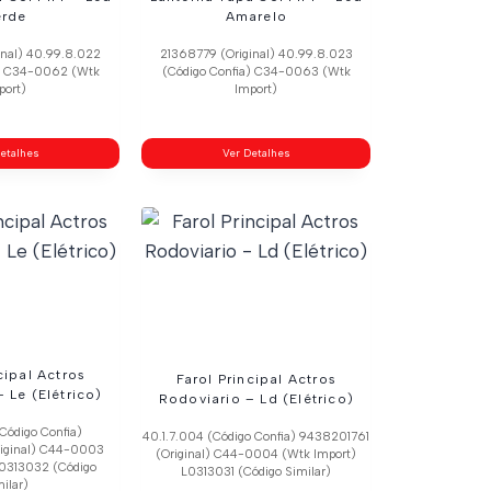
erde
Amarelo
inal) 40.99.8.022
21368779 (Original) 40.99.8.023
a) C34-0062 (Wtk
(Código Confia) C34-0063 (Wtk
port)
Import)
etalhes
Ver Detalhes
cipal Actros
Farol Principal Actros
 Le (Elétrico)
Rodoviario – Ld (Elétrico)
Código Confia)
40.1.7.004 (Código Confia) 9438201761
iginal) C44-0003
(Original) C44-0004 (Wtk Import)
L0313032 (Código
L0313031 (Código Similar)
ilar)