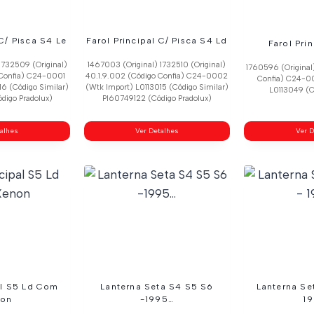
 C/ Pisca S4 Le
Farol Principal C/ Pisca S4 Ld
Farol Pri
1732509 (Original)
1467003 (Original) 1732510 (Original)
1760596 (Original
 Confia) C24-0001
40.1.9.002 (Código Confia) C24-0002
Confia) C24-0
16 (Código Similar)
(Wtk Import) L0113015 (Código Similar)
L0113049 (C
digo Pradolux)
Pl60749122 (Código Pradolux)
talhes
Ver Detalhes
Ver D
al S5 Ld Com
Lanterna Seta S4 S5 S6
Lanterna Se
on
-1995…
1