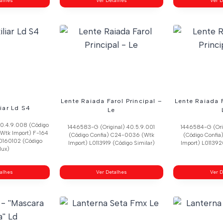
talhes
Ver Detalhes
Ver D
Lente Raiada Farol Principal –
Lente Raiada F
liar Ld S4
Le
40.4.9.008 (Código
1446583-G (Original) 40.5.9.001
1446584-G (Ori
Wtk Import) F-164
(Código Confia) C24-0036 (Wtk
(Código Confi
60160102 (Código
Import) L0113919 (Código Similar)
Import) L011392
lux)
talhes
Ver Detalhes
Ver D