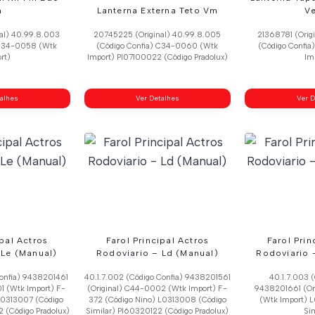
h
Lanterna Externa Teto Vm
V
al) 40.99.8.003
20745225 (Original) 40.99.8.005
21368781 (Orig
 C34-0058 (Wtk
(Código Confia) C34-0060 (Wtk
(Código Confi
rt)
Import) Pl07100022 (Código Pradolux)
Im
talhes
Ver Detalhes
Ver D
ipal Actros
Farol Principal Actros
Farol Prin
 Le (Manual)
Rodoviario – Ld (Manual)
Rodoviario –
Confia) 9438201461
40.1.7.002 (Código Confia) 9438201561
40.1.7.003 (
1 (Wtk Import) F-
(Original) C44-0002 (Wtk Import) F-
9438201661 (Or
 L0313007 (Código
372 (Código Nino) L0313008 (Código
(Wtk Import) 
 (Código Pradolux)
Similar) Pl60320122 (Código Pradolux)
Sim