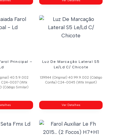
etalhes
Ver Detalhes
arol Principal –
Luz De Marcação Lateral S5
Ld
Le/Ld C/ Chicote
ginal) 40.5.9.002
1391144 (Original) 40.99.9.002 (Código
a) C24-0037 (Wtk
Confia) C24-0045 (Wtk Import)
0 (Código Similar)
etalhes
Ver Detalhes