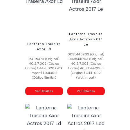
Lanterna Traseira
Axor Actros 2017
Lanterna Traseira
Le
Axor Ld
0035440903 (Original)
15406370 (Original)
0035441703 (Original)
40.2.7.002 (Código
40.2.7.003 (Código
Confia) C44-0020 (Wtk
Confia) A0035442003
Import) L0313021
(Original) C44-0021
(Código Similar)
(Wtk Import)
Ver Detalhes
Ver Detalhes