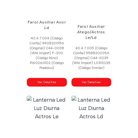
Farol Auxiliar Axor
Farol Auxiliar
Ld
Atego/Actros
Le/Ld
40.4.7.004 (Código
Confia) 9408200156
(Original) C44-0038
40.4.7.005 (Código
(Wtk Import) F-300
Confia) 9588200056
(Código Nino)
(Original) C44-0039
Pl60060102 (Código
(Wtk Import) L0313035
Pradolux)
(Código Similar)
Ver Detalhes
Ver Detalhes