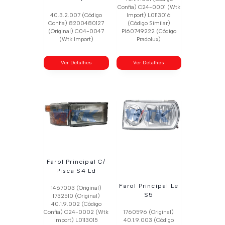
Confia) C24-0001 (Wtk
40.3.2.007 (Código
Import) L0113016
Confia) 8200480127
(Código Similar)
(Original) C04-0047
Pl60749222 (Código
(Wtk Import)
Pradolux)
Ver Detalhes
Ver Detalhes
Farol Principal C/
Pisca S4 Ld
Farol Principal Le
1467003 (Original)
S5
1732510 (Original)
40.1.9.002 (Código
Confia) C24-0002 (Wtk
1760596 (Original)
Import) L0113015
40.1.9.003 (Código