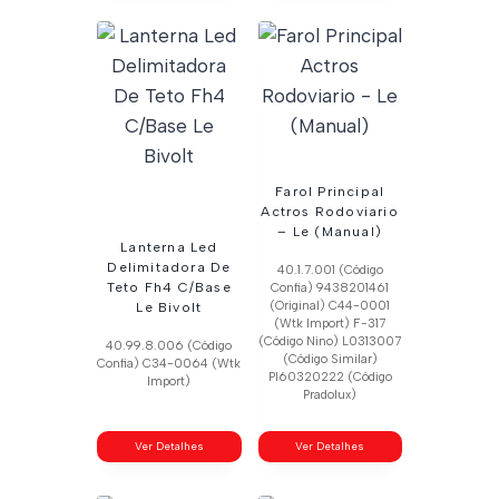
Farol Principal
Actros Rodoviario
– Le (Manual)
Lanterna Led
Delimitadora De
40.1.7.001 (Código
Teto Fh4 C/Base
Confia) 9438201461
(Original) C44-0001
Le Bivolt
(Wtk Import) F-317
(Código Nino) L0313007
40.99.8.006 (Código
(Código Similar)
Confia) C34-0064 (Wtk
Pl60320222 (Código
Import)
Pradolux)
Ver Detalhes
Ver Detalhes