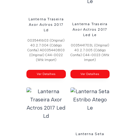
Lanterna Traseira
Lanterna Traseira
Axor Actros 2017
Axor Actros 2017
Ld
Led Le
0035441603 (Original)
40.2.7.004 (Código
0035441703L (Original)
Confia) A0035440803
40.2.7.005 (Código
(Original) C44-0022
Confia) C44-0023 (Wtk
(Wtk Import)
Import)
Ver Detalhes
Ver Detalhes
Lanterna Seta