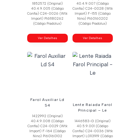
1852572 (Original)
40.4.9.007 (Código
40.4.9.005 (Código
Confia) C24-0028 (Wtk
Confia) C24-0026 (Wtk
Import) F-155 (Código
Import) Pl61180262
Nino) Pl60160202
(Código Pradolux)
(Código Pradolux)
Ver Detalhes
Ver Detalhes
Farol Auxiliar Ld
Lente Raiada Farol
S4
Principal – Le
1422992 (Original)
40.4.9.008 (Código
1446583-G (Original)
Confia) C24-0029 (Wtk
40.5.9.001 (Código
Import) F-164 (Código
Confia) C24-0036 (Wtk
Nino) Pl60160102
Import) L0113919 (Código