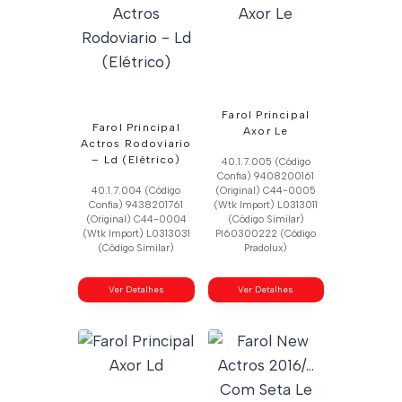
Farol Principal
Farol Principal
Axor Le
Actros Rodoviario
– Ld (Elétrico)
40.1.7.005 (Código
Confia) 9408200161
40.1.7.004 (Código
(Original) C44-0005
Confia) 9438201761
(Wtk Import) L0313011
(Original) C44-0004
(Código Similar)
(Wtk Import) L0313031
Pl60300222 (Código
(Código Similar)
Pradolux)
Ver Detalhes
Ver Detalhes