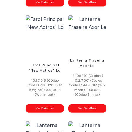
Ver Detalhes
Ver Detalhes
Lanterna Traseira
Farol Principal
Axor Le
”New Actros” Ld
15406270 (Original)
40.1.7.018 (Código
40.2.7.001 (Código
Confia) 9608200539
Confia) C44-0019 (Wtk
(Original) C44-0018
Import) L0313022
(Wtk Import)
(Código Similar)
Ver Detalhes
Ver Detalhes