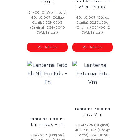
Farol Auxiliar Fmx
H7+H1
Le/Ld – 2010/…
34-0040 (Wtk Import)
40.4.8.007 (Código
40.4.8.009 (Código
Confia) 82140763
Confia) 82266036
(Original) C34-0040
(Original) C34-0042
(Wtk Import)
(Wtk Import)
Ver Detalhes
Ver Detalhes
Lanterna Externa
Teto Vm
Lanterna Teto Fh
Nh Fm Edc – Fh
20745225 (Original)
40.99.8.005 (Código
20425016 (Original)
Confia) C34-0060