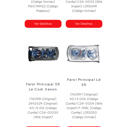
(Código Similar)
Confia) C24-0003 (Wtk
Pl60749122 (Código
Import) L0113049
Pradolux)
(Código Similar)
Ver Detalhes
Ver Detalhes
Farol Principal Ld
Farol Principal S5
S5
Le Com Xenon
1760597 (Original)
1760551 (Original)
40.1.9.004 (Código
2442629 (Original)
Confia) C24-0004 (Wtk
40.1.9.016 (Código
Import) F-158L (Código
Confia) C24-0003X
Confia) L0113050
(Wtk Import)
(Código Similar)