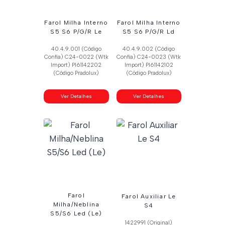
Farol Milha Interno
Farol Milha Interno
S5 S6 P/G/R Le
S5 S6 P/G/R Ld
40.4.9.001 (Código
40.4.9.002 (Código
Confia) C24-0022 (Wtk
Confia) C24-0023 (Wtk
Import) Pl61142202
Import) Pl61142102
(Código Pradolux)
(Código Pradolux)
Ver Detalhes
Ver Detalhes
Farol
Farol Auxiliar Le
Milha/Neblina
S4
S5/S6 Led (Le)
1422991 (Original)