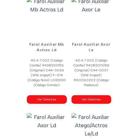
Farol Auxiliar Mb
Farol Auxiliar Axor
Actros Ld
Le
40.4.7.002 (Código
40.4.7.003 (Código
Confia) 9438200156
Confia) 9408200056
(Original) C44-0036
(Original) C44-0037
(Wtk Import) F-374
(Wtk Import)
(Código Nino) L0313010
Pl60060202 (Código
(Código Similar)
Pradolux)
Ver Detalhes
Ver Detalhes