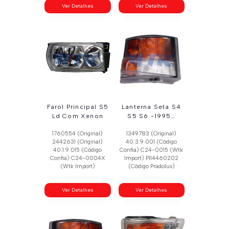
Ver Detalhes
Ver Detalhes
Farol Principal S5
Lanterna Seta S4
Ld Com Xenon
S5 S6 -1995…
1760554 (Original)
1349783 (Original)
2442631 (Original)
40.3.9.001 (Código
40.1.9.015 (Código
Confia) C24-0015 (Wtk
Confia) C24-0004X
Import) Pl14460202
(Wtk Import)
(Código Pradolux)
Ver Detalhes
Ver Detalhes