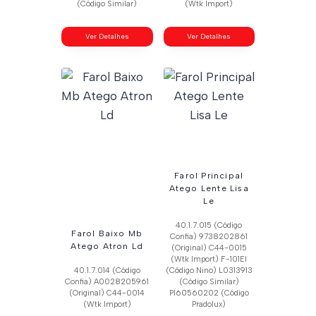
(Código Similar)
(Wtk Import)
Ver Detalhes
Ver Detalhes
Farol Principal
Atego Lente Lisa
Le
40.1.7.015 (Código
Farol Baixo Mb
Confia) 9738202861
Atego Atron Ld
(Original) C44-0015
(Wtk Import) F-101El
40.1.7.014 (Código
(Código Nino) L0313913
Confia) A0028205961
(Código Similar)
(Original) C44-0014
Pl60560202 (Código
(Wtk Import)
Pradolux)