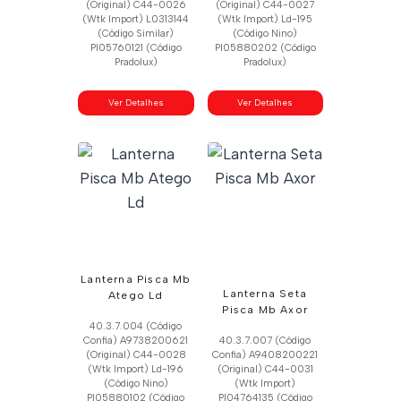
(Original) C44-0026
(Original) C44-0027
(Wtk Import) L0313144
(Wtk Import) Ld-195
(Código Similar)
(Código Nino)
Pl05760121 (Código
Pl05880202 (Código
Pradolux)
Pradolux)
Ver Detalhes
Ver Detalhes
Lanterna Pisca Mb
Lanterna Seta
Atego Ld
Pisca Mb Axor
40.3.7.004 (Código
Confia) A9738200621
40.3.7.007 (Código
(Original) C44-0028
Confia) A9408200221
(Wtk Import) Ld-196
(Original) C44-0031
(Código Nino)
(Wtk Import)
Pl05880102 (Código
Pl04764135 (Código