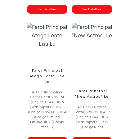
Ver Detalhes
Ver Detalhes
Farol Principal
Atego Lente Lisa
Ld
Farol Principal
40.1.7.016 (Código
”New Actros” Le
Confia) 9738202361
(Original) C44-0016
(Wtk Import) F-102El
40.1.7.017 (Código
(Código Nino) L0313014
Confia) 9608200439
(Código Similar)
(Original) C44-0017
Pl60560102 (Código
(Wtk Import) F-299
Pradolux)
(Código Nino)