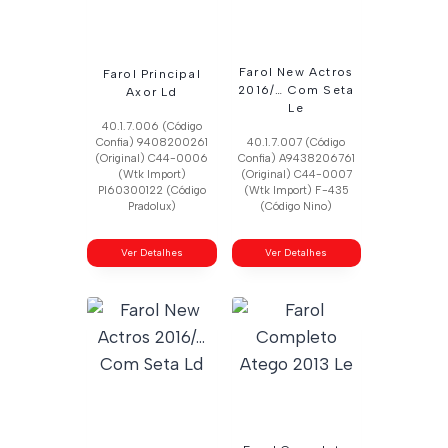
Farol New Actros
Farol Principal
2016/… Com Seta
Axor Ld
Le
40.1.7.006 (Código
Confia) 9408200261
40.1.7.007 (Código
(Original) C44-0006
Confia) A9438206761
(Wtk Import)
(Original) C44-0007
Pl60300122 (Código
(Wtk Import) F-435
Pradolux)
(Código Nino)
Ver Detalhes
Ver Detalhes