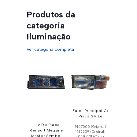
Produtos da
categoria
Iluminação
Ver categoria completa
Farol Principal C/
Pisca S4 Le
Luz De Placa
1467000 (Original)
Renault Megane
1732509 (Original)
Master Symbol
40.1.9.001 (Código