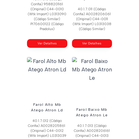
Confia) 9588201161
(Original) C44-0010
40.1.7.011 (Código
(Wtk Import) L0313090
Confia) A0028206061
(Código Similar)
(Original) C44-0011
Pl70600122 (Código
(Wtk Import) L0313038
Pradolux)
(Código Similar)
Ver Detalhes
Ver Detalhes
Farol Alto Mb
Farol Baixo Mb
Atego Atron Ld
Atego Atron Le
40.1.7.012 (Código
Confia) A0028205861
40.1.7.013 (Código
(Original) C44-0012
Confia) A0028206161
(Wtk Import) L0313039
(Original) C44-0013