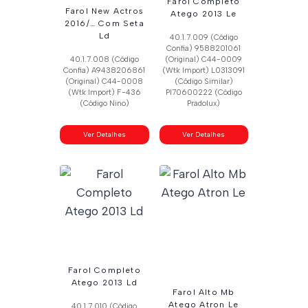
Farol Completo
Farol New Actros
Atego 2013 Le
2016/… Com Seta
Ld
40.1.7.009 (Código
Confia) 9588201061
40.1.7.008 (Código
(Original) C44-0009
Confia) A9438206861
(Wtk Import) L0313091
(Original) C44-0008
(Código Similar)
(Wtk Import) F-436
Pl70600222 (Código
(Código Nino)
Pradolux)
Ver Detalhes
Ver Detalhes
Farol Completo
Atego 2013 Ld
Farol Alto Mb
Atego Atron Le
40.1.7.010 (Código