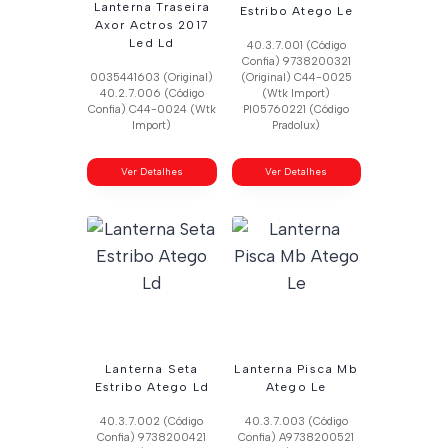
Lanterna Traseira
Estribo Atego Le
Axor Actros 2017
Led Ld
40.3.7.001 (Código
Confia) 9738200321
0035441603 (Original)
(Original) C44-0025
40.2.7.006 (Código
(Wtk Import)
Confia) C44-0024 (Wtk
Pl05760221 (Código
Import)
Pradolux)
Ver Detalhes
Ver Detalhes
Lanterna Seta
Lanterna Pisca Mb
Estribo Atego Ld
Atego Le
40.3.7.002 (Código
40.3.7.003 (Código
Confia) 9738200421
Confia) A9738200521