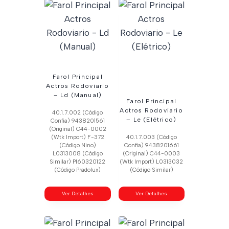
Farol Principal
Actros Rodoviario
– Ld (Manual)
Farol Principal
Actros Rodoviario
40.1.7.002 (Código
– Le (Elétrico)
Confia) 9438201561
(Original) C44-0002
(Wtk Import) F-372
40.1.7.003 (Código
(Código Nino)
Confia) 9438201661
L0313008 (Código
(Original) C44-0003
Similar) Pl60320122
(Wtk Import) L0313032
(Código Pradolux)
(Código Similar)
Ver Detalhes
Ver Detalhes