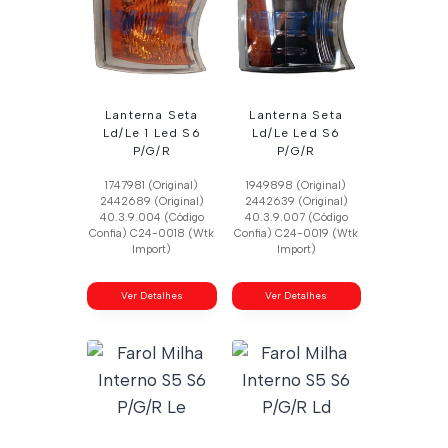
Lanterna Seta
Lanterna Seta
Ld/Le 1 Led S6
Ld/Le Led S6
P/G/R
P/G/R
1747981 (Original)
1949898 (Original)
2442689 (Original)
2442639 (Original)
40.3.9.004 (Código
40.3.9.007 (Código
Confia) C24-0018 (Wtk
Confia) C24-0019 (Wtk
Import)
Import)
Ver Detalhes
Ver Detalhes