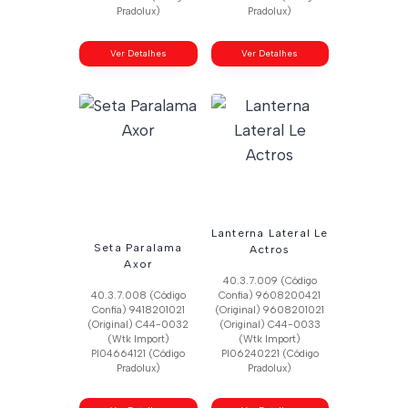
Pradolux)
Pradolux)
Ver Detalhes
Ver Detalhes
Lanterna Lateral Le
Seta Paralama
Actros
Axor
40.3.7.009 (Código
40.3.7.008 (Código
Confia) 9608200421
Confia) 9418201021
(Original) 9608201021
(Original) C44-0032
(Original) C44-0033
(Wtk Import)
(Wtk Import)
Pl04664121 (Código
Pl06240221 (Código
Pradolux)
Pradolux)