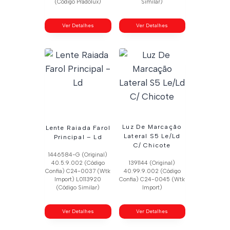
(Código Pradolux)
Similar)
Ver Detalhes
Ver Detalhes
Luz De Marcação
Lente Raiada Farol
Lateral S5 Le/Ld
Principal – Ld
C/ Chicote
1446584-G (Original)
40.5.9.002 (Código
1391144 (Original)
Confia) C24-0037 (Wtk
40.99.9.002 (Código
Import) L0113920
Confia) C24-0045 (Wtk
(Código Similar)
Import)
Ver Detalhes
Ver Detalhes