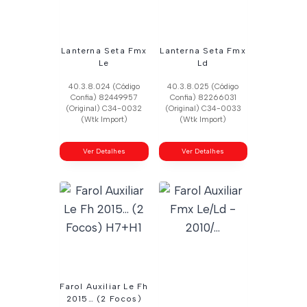
Lanterna Seta Fmx
Lanterna Seta Fmx
Le
Ld
40.3.8.024 (Código
40.3.8.025 (Código
Confia) 82449957
Confia) 82266031
(Original) C34-0032
(Original) C34-0033
(Wtk Import)
(Wtk Import)
Ver Detalhes
Ver Detalhes
Farol Auxiliar Le Fh
2015… (2 Focos)