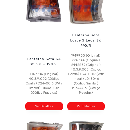
Lanterna Seta
Ld/Le 3 Leds S6
P/G/R
1949900 (Original)
Lanterna Seta S4
2241544 (Original)
S5 S6 – 1995…
2442637 (Original)
40.3.9.003 (Código
1349784 (Original)
Confia) C24-0017 (Wtk
40.3.9.002 (Código
Import) L0113046
Confia) C24-0016 (Wtk
(Código Similar)
Import) Pl14460102
Pl15444161 (Código
(Código Pradolux)
Pradolux)
Ver Detalhes
Ver Detalhes