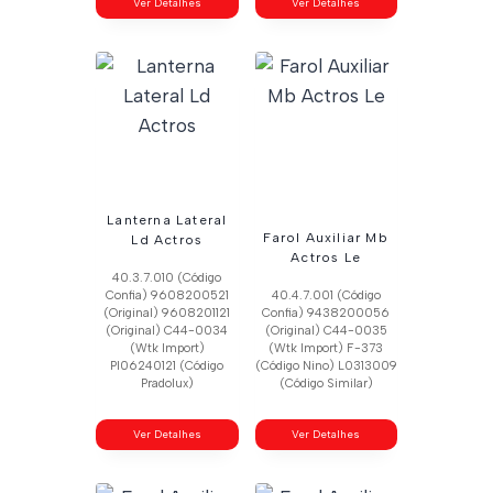
Ver Detalhes
Ver Detalhes
Lanterna Lateral
Farol Auxiliar Mb
Ld Actros
Actros Le
40.3.7.010 (Código
Confia) 9608200521
40.4.7.001 (Código
(Original) 9608201121
Confia) 9438200056
(Original) C44-0034
(Original) C44-0035
(Wtk Import)
(Wtk Import) F-373
Pl06240121 (Código
(Código Nino) L0313009
Pradolux)
(Código Similar)
Ver Detalhes
Ver Detalhes