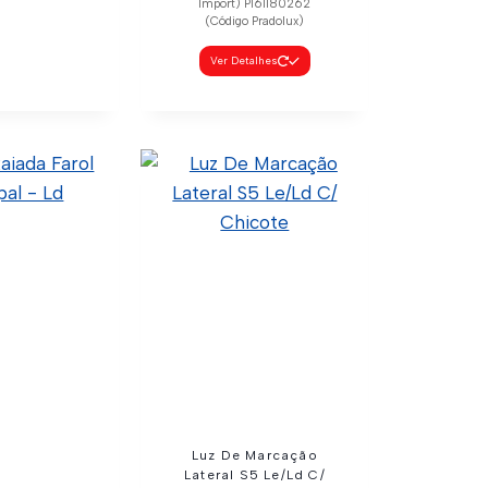
Import) Pl61180262
(Código Pradolux)
Ver Detalhes
lha Interno
P/G/R Ld
02 (Código
24-0023 (Wtk
142102 (Código
dolux)
talhes
Luz De Marcação
Lateral S5 Le/Ld C/