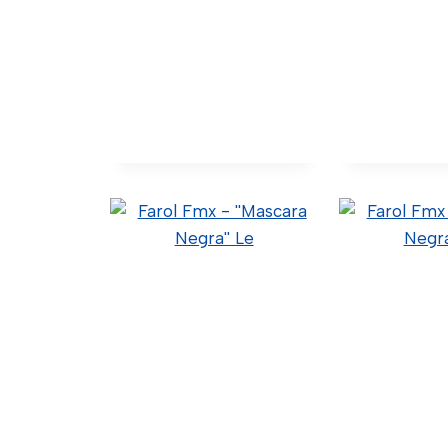
Farol Auxiliar Le S4
Farol Auxi
1422991 (Original)
1422992 (
40.4.9.007 (Código Confia)
40.4.9.00
C24-0028 (Wtk Import)
Confia) C24
F-155 (Código Nino)
Import) F-1
Pl60160202 (Código
Nino) Pl6016
Pradolux)
Prado
Ver Detalhes
Ver Deta