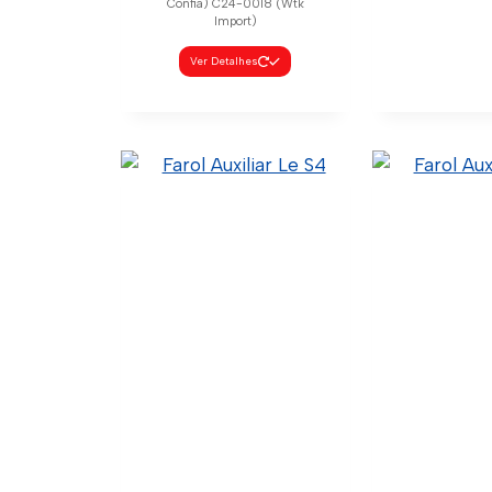
Confia) C24-0018 (Wtk
Import)
Ver Detalhes
Lanterna S
Led S6
1949898 (
2442639 (
40.3.9.007 (C
C24-0019 (W
Ver Deta