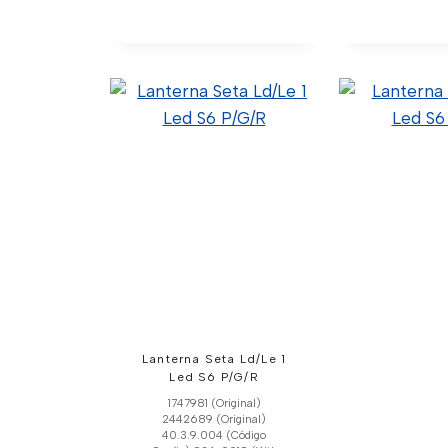
Farol Principal Ld S5
Farol Princ
Com X
1760597 (Original)
40.1.9.004 (Código Confia)
1760554 (
C24-0004 (Wtk Import)
2442631 (
F-158L (Código Confia)
40.1.9.015 (C
L0113050 (Código Similar)
C24-0004X (
Ver Detalhes
Ver Deta
Lanterna Seta Ld/Le 1
Led S6 P/G/R
1747981 (Original)
2442689 (Original)
40.3.9.004 (Código