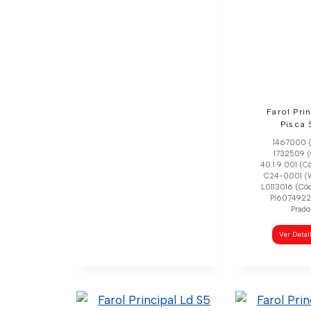
Farol Pri
Pisca 
1467000 (
1732509 (
40.1.9.001 (C
C24-0001 (W
L0113016 (Cód
Pl6074922
Prado
Ver Deta
Luz De Placa Renault
Megane Master