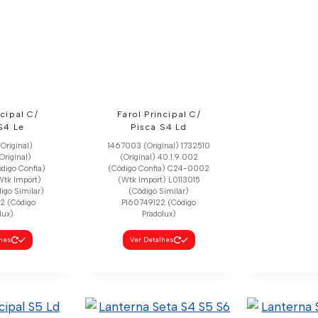
ncipal C/
Farol Principal C/
S4 Le
Pisca S4 Ld
Original)
1467003 (Original) 1732510
Original)
(Original) 40.1.9.002
ódigo Confia)
(Código Confia) C24-0002
tk Import)
(Wtk Import) L0113015
igo Similar)
(Código Similar)
2 (Código
Pl60749122 (Código
lux)
Pradolux)
lhes
Ver Detalhes
Farol Pri