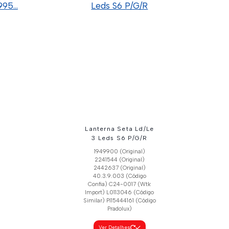
(Original)
Código Confia)
1760551 (Original)
(Wtk Import)
2442629 (Original)
ódigo Similar)
40.1.9.016 (Código Confia)
C24-0003X (Wtk Import)
talhes
Ver Detalhes
Lanterna Seta Ld/Le
3 Leds S6 P/G/R
1949900 (Original)
2241544 (Original)
2442637 (Original)
40.3.9.003 (Código
Confia) C24-0017 (Wtk
Import) L0113046 (Código
Similar) Pl15444161 (Código
Pradolux)
Ver Detalhes