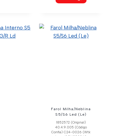
 Seta S4 S5
 1995…
(Original)
02 (Código
24-0016 (Wtk
Pl14460102
 Pradolux)
talhes
Farol Milha/Neblina
S5/S6 Led (Le)
1852572 (Original)
40.4.9.005 (Código
Confia) C24-0026 (Wtk