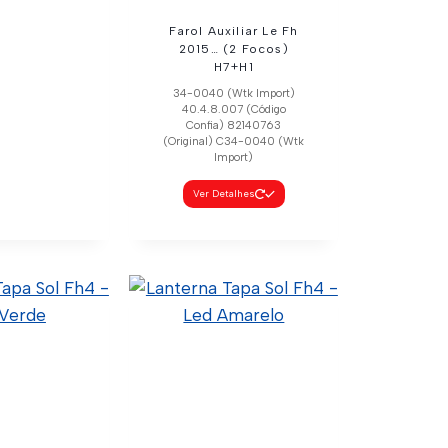
Farol Auxiliar Le Fh
2015… (2 Focos)
H7+H1
34-0040 (Wtk Import)
40.4.8.007 (Código
Confia) 82140763
(Original) C34-0040 (Wtk
Import)
Ver Detalhes
a Seta Fmx
Ld
25 (Código
 82266031
C34-0033 (Wtk
port)
talhes