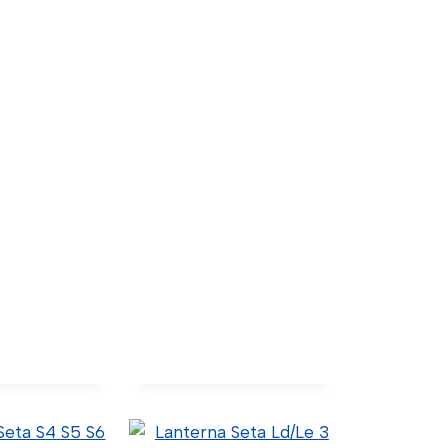
ncipal Le S5
Farol Principal S5 Le
Com Xenon