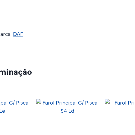
arca:
DAF
uminação