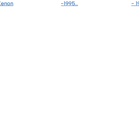
1760596 
40.1.9.003 (
C24-0003 
L0113049 (C
Ver De