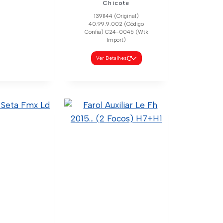
Chicote
1391144 (Original)
40.99.9.002 (Código
Confia) C24-0045 (Wtk
Import)
Ver Detalhes
iada Farol
pal – Ld
 (Original)
02 (Código
24-0037 (Wtk
13920 (Código
ilar)
talhes