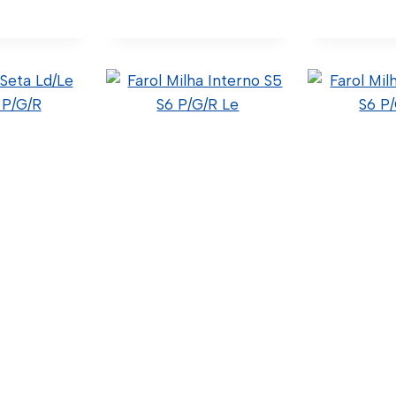
ipal S5 Ld
Lanterna Seta S4 S5
Lanterna
enon
S6 -1995…
S6 –
Original)
1349783 (Original)
1349784 
Original)
40.3.9.001 (Código Confia)
40.3.9.0
ódigo Confia)
C24-0015 (Wtk Import)
Confia) C
Wtk Import)
Pl14460202 (Código
Import) 
Pradolux)
(Código
lhes
Ver Detalhes
Ver De