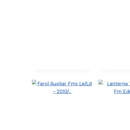
Farol Fmx –
Farol 
”Mascara Negra” Le
”Mascara 
22239060 (Original)
22239061 (
40.1.8.024 (Código Confia)
40.1.8.025 (C
C34-0011 (Wtk Import)
C34-0012 (W
Ver Detalhes
Ver Deta