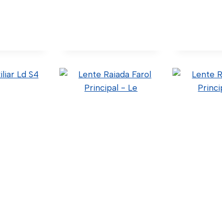
eta Ld/Le
Farol Milha Interno
Farol Mi
 P/G/R
S5 S6 P/G/R Le
S5 S6 
Original)
40.4.9.001 (Código Confia)
40.4.9.0
Original)
C24-0022 (Wtk Import)
Confia) C
ódigo Confia)
Pl61142202 (Código
Import) Pl61
tk Import)
Pradolux)
Pra
lhes
Ver Detalhes
Ver De