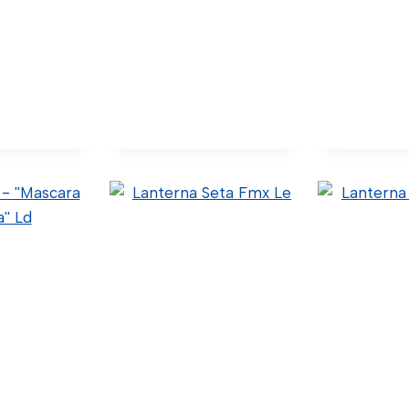
liar Ld S4
Lente Raiada Farol
Lente Ra
Principal – Le
Princi
Original)
8 (Código
1446583-G (Original)
1446584-G
-0029 (Wtk
40.5.9.001 (Código Confia)
40.5.9.0
64 (Código
C24-0036 (Wtk Import)
Confia) C
0102 (Código
L0113919 (Código Similar)
Import) L01
lux)
Sim
Ver Detalhes
lhes
Ver De