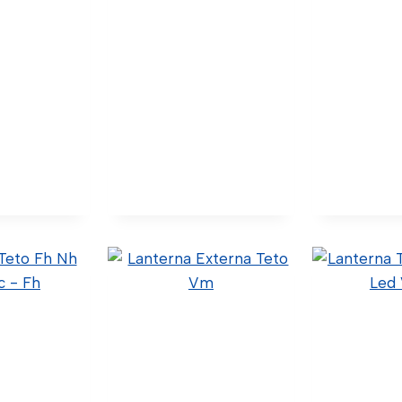
Fmx –
Lanterna Seta Fmx
Lantern
Negra” Ld
Le
Original)
40.3.8.024 (Código
40.3.8.0
ódigo Confia)
Confia) 82449957
Confia)
tk Import)
(Original) C34-0032 (Wtk
(Original) 
Import)
Im
lhes
Ver Detalhes
Ver De