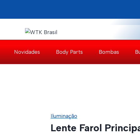
Pular
para
o
Conteúdo
Novidades
Body Parts
Bombas
B
Iluminação
Lente Farol Princip