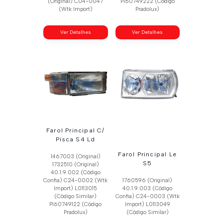
(Original) C04-0047
Pl60749222 (Código
(Wtk Import)
Pradolux)
Ver Detalhes
Ver Detalhes
Farol Principal C/
Pisca S4 Ld
Farol Principal Le
1467003 (Original)
S5
1732510 (Original)
40.1.9.002 (Código
Confia) C24-0002 (Wtk
1760596 (Original)
Import) L0113015
40.1.9.003 (Código
(Código Similar)
Confia) C24-0003 (Wtk
Pl60749122 (Código
Import) L0113049
Pradolux)
(Código Similar)