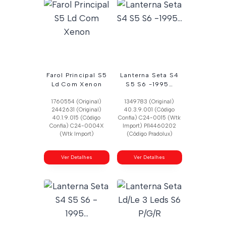
Farol Principal S5
Lanterna Seta S4
Ld Com Xenon
S5 S6 -1995…
1760554 (Original)
1349783 (Original)
2442631 (Original)
40.3.9.001 (Código
40.1.9.015 (Código
Confia) C24-0015 (Wtk
Confia) C24-0004X
Import) Pl14460202
(Wtk Import)
(Código Pradolux)
Ver Detalhes
Ver Detalhes