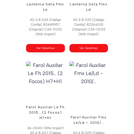
Lanterna Seta Fmx
Lanterna Seta Fmx
Le
Ld
40.3.8.024 (Código
40.3.8.025 (Código
Confia) 82449957
Confia) 82266031
(Original) C34-0032
(Original) C34-0033
(Wtk Import)
(Wtk Import)
Ver Detalhes
Ver Detalhes
Farol Auxiliar Le Fh
2015… (2 Focos)
Farol Auxiliar Fmx
H7+H1
Le/Ld – 2010/…
34-0040 (Wtk Import)
40.4.8.007 (Código
40.4.8.009 (Código