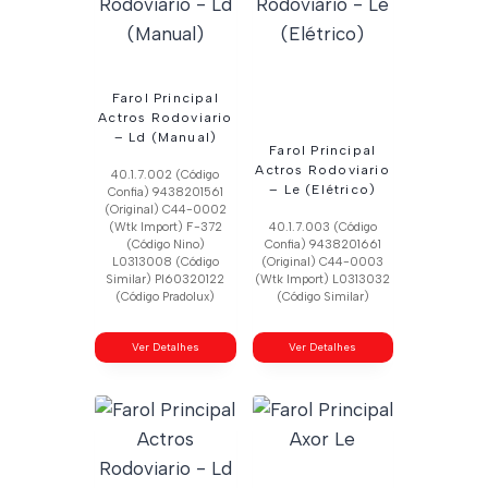
Farol Principal
Actros Rodoviario
– Ld (Manual)
Farol Principal
Actros Rodoviario
40.1.7.002 (Código
– Le (Elétrico)
Confia) 9438201561
(Original) C44-0002
(Wtk Import) F-372
40.1.7.003 (Código
(Código Nino)
Confia) 9438201661
L0313008 (Código
(Original) C44-0003
Similar) Pl60320122
(Wtk Import) L0313032
(Código Pradolux)
(Código Similar)
Ver Detalhes
Ver Detalhes