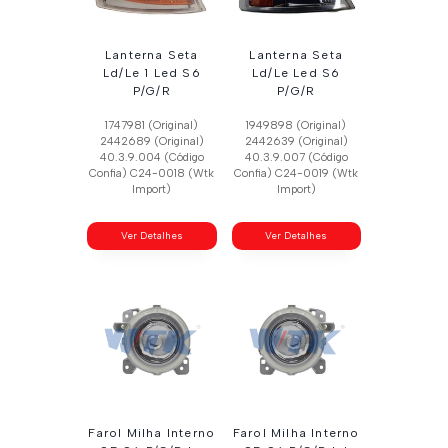
Lanterna Seta
Lanterna Seta
Ld/Le 1 Led S6
Ld/Le Led S6
P/G/R
P/G/R
1747981 (Original)
1949898 (Original)
2442689 (Original)
2442639 (Original)
40.3.9.004 (Código
40.3.9.007 (Código
Confia) C24-0018 (Wtk
Confia) C24-0019 (Wtk
Import)
Import)
Ver Detalhes
Ver Detalhes
Farol Milha Interno
Farol Milha Interno