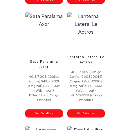
Lanterna Lateral Le
Seta Paralama
Actros
Axor
40.3.7.009 (Código
40.3.7.008 (Código
Confia) 9608200421
Confia) 9418201021
(Original) 9608201021
(Original) C44-0032
(Original) C44-0033
(Wtk Import)
(Wtk Import)
Pl04664121 (Código
Pl06240221 (Código
Pradolux)
Pradolux)
Ver Detalhes
Ver Detalhes