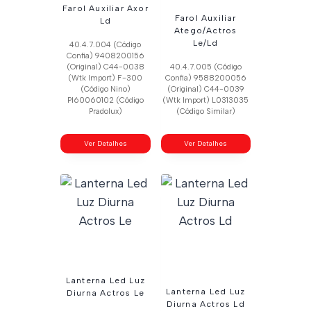
Farol Auxiliar Axor
Farol Auxiliar
Ld
Atego/Actros
Le/Ld
40.4.7.004 (Código
Confia) 9408200156
(Original) C44-0038
40.4.7.005 (Código
(Wtk Import) F-300
Confia) 9588200056
(Código Nino)
(Original) C44-0039
Pl60060102 (Código
(Wtk Import) L0313035
Pradolux)
(Código Similar)
Ver Detalhes
Ver Detalhes
Lanterna Led Luz
Lanterna Led Luz
Diurna Actros Le
Diurna Actros Ld