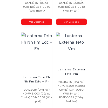
Confia) 82140763
Confia) 82266036
(Original) C34-0040
(Original) C34-0042
(Wtk Import)
(Wtk Import)
Ver Detalhes
Ver Detalhes
Lanterna Externa
Teto Vm
Lanterna Teto Fh
Nh Fm Edc – Fh
20745225 (Original)
40.99.8.005 (Código
20425016 (Original)
Confia) C34-0060
40.99.8.003 (Código
(Wtk Import)
Confia) C34-0058 (Wtk
Pl07100022 (Código
Import)
Pradolux)