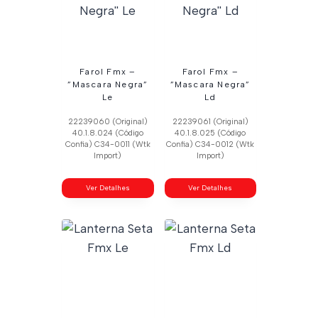
Farol Fmx –
Farol Fmx –
”Mascara Negra”
”Mascara Negra”
Le
Ld
22239060 (Original)
22239061 (Original)
40.1.8.024 (Código
40.1.8.025 (Código
Confia) C34-0011 (Wtk
Confia) C34-0012 (Wtk
Import)
Import)
Ver Detalhes
Ver Detalhes