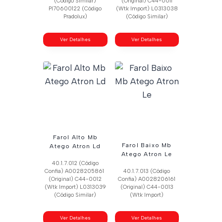
(Código Similar)
(Original) C44-0011
Pl70600122 (Código
(Wtk Import) L0313038
Pradolux)
(Código Similar)
Ver Detalhes
Ver Detalhes
Farol Alto Mb
Farol Baixo Mb
Atego Atron Ld
Atego Atron Le
40.1.7.012 (Código
Confia) A0028205861
40.1.7.013 (Código
(Original) C44-0012
Confia) A0028206161
(Wtk Import) L0313039
(Original) C44-0013
(Código Similar)
(Wtk Import)
Ver Detalhes
Ver Detalhes