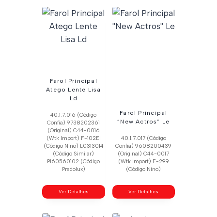
Farol Principal
Atego Lente Lisa
Ld
Farol Principal
40.1.7.016 (Código
”New Actros” Le
Confia) 9738202361
(Original) C44-0016
(Wtk Import) F-102El
40.1.7.017 (Código
(Código Nino) L0313014
Confia) 9608200439
(Código Similar)
(Original) C44-0017
Pl60560102 (Código
(Wtk Import) F-299
Pradolux)
(Código Nino)
Ver Detalhes
Ver Detalhes