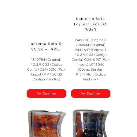
Lanterna Seta
Ld/Le 3 Leds S6
P/G/R
1949900 (Original)
Lanterna Seta S4
2241544 (Original)
S5 S6 – 1995…
2442637 (Original)
40.3.9.003 (Código
1349784 (Original)
Confia) C24-0017 (Wtk
40.3.9.002 (Código
Import) L0113046
Confia) C24-0016 (Wtk
(Código Similar)
Import) Pl14460102
Pl15444161 (Código
(Código Pradolux)
Pradolux)
Ver Detalhes
Ver Detalhes