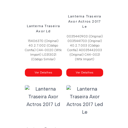
Lanterna Traseira
Axor Actros 2017
Lanterna Traseira
Le
Axor Ld
0035440903 (Original)
15406370 (Original)
0035441703 (Original)
40.2.7.002 (Código
40.2.7.003 (Código
Confia) C44-0020 (Wtk
Confia) A0035442003
Import) L0313021
(Original) C44-0021
(Código Similar)
(Wtk Import)
Ver Detalhes
Ver Detalhes