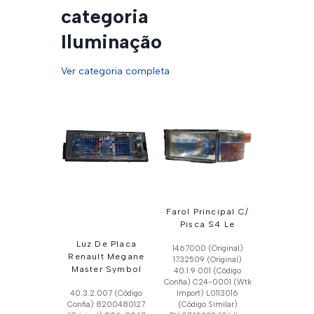
categoria
Iluminação
Ver categoria completa
Farol Principal C/
Pisca S4 Le
Luz De Placa
1467000 (Original)
Renault Megane
1732509 (Original)
Master Symbol
40.1.9.001 (Código
Confia) C24-0001 (Wtk
40.3.2.007 (Código
Import) L0113016
Confia) 8200480127
(Código Similar)