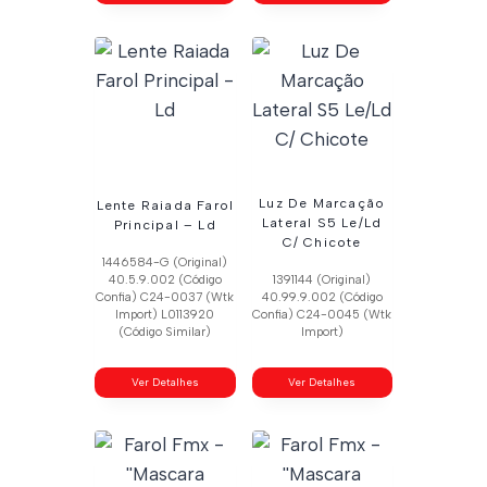
Luz De Marcação
Lente Raiada Farol
Lateral S5 Le/Ld
Principal – Ld
C/ Chicote
1446584-G (Original)
40.5.9.002 (Código
1391144 (Original)
Confia) C24-0037 (Wtk
40.99.9.002 (Código
Import) L0113920
Confia) C24-0045 (Wtk
(Código Similar)
Import)
Ver Detalhes
Ver Detalhes