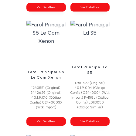
Ver Detalhes
Ver Detalhes
Farol Principal Ld
Farol Principal S5
S5
Le Com Xenon
1760597 (Original)
1760551 (Original)
40.1.9.004 (Código
2442629 (Original)
Confia) C24-0004 (Wtk
40.1.9.016 (Código
Import) F-158L (Código
Confia) C24-0003X
Confia) L0113050
(Wtk Import)
(Código Similar)
Ver Detalhes
Ver Detalhes