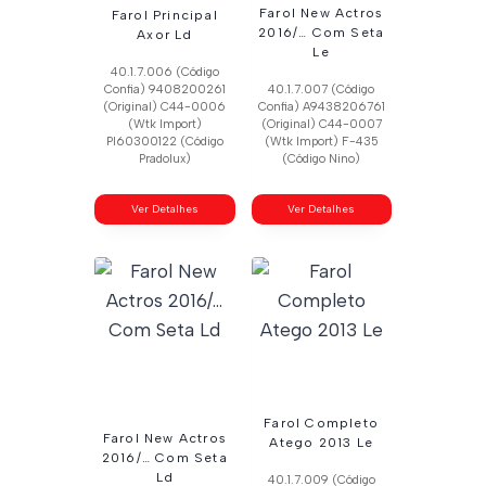
Farol New Actros
Farol Principal
2016/… Com Seta
Axor Ld
Le
40.1.7.006 (Código
Confia) 9408200261
40.1.7.007 (Código
(Original) C44-0006
Confia) A9438206761
(Wtk Import)
(Original) C44-0007
Pl60300122 (Código
(Wtk Import) F-435
Pradolux)
(Código Nino)
Ver Detalhes
Ver Detalhes
Farol Completo
Farol New Actros
Atego 2013 Le
2016/… Com Seta
Ld
40.1.7.009 (Código