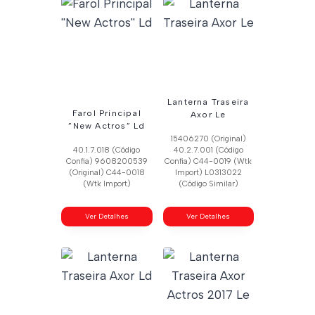
Lanterna Traseira
Farol Principal
Axor Le
”New Actros” Ld
15406270 (Original)
40.1.7.018 (Código
40.2.7.001 (Código
Confia) 9608200539
Confia) C44-0019 (Wtk
(Original) C44-0018
Import) L0313022
(Wtk Import)
(Código Similar)
Ver Detalhes
Ver Detalhes