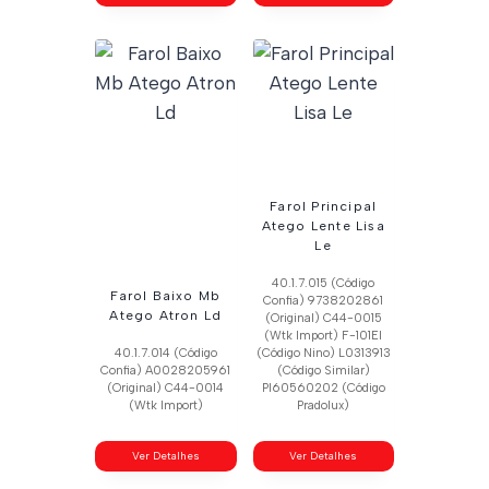
Farol Principal
Atego Lente Lisa
Le
40.1.7.015 (Código
Farol Baixo Mb
Confia) 9738202861
Atego Atron Ld
(Original) C44-0015
(Wtk Import) F-101El
40.1.7.014 (Código
(Código Nino) L0313913
Confia) A0028205961
(Código Similar)
(Original) C44-0014
Pl60560202 (Código
(Wtk Import)
Pradolux)
Ver Detalhes
Ver Detalhes