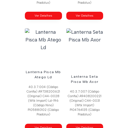
Pradolux)
Pradolux)
Ver Detalhes
Ver Detalhes
Lanterna Pisca Mb
Lanterna Seta
Atego Ld
Pisca Mb Axor
40.3.7.004 (Código
Confia) A9738200621
40.3.7.007 (Código
(Original) C44-0028
Confia) A9408200221
(Wtk Import) Ld-196
(Original) C44-0031
(Código Nino)
(Wtk Import)
Pl05880102 (Código
Pl04764135 (Código
Pradolux)
Pradolux)
Ver Detalhes
Ver Detalhes