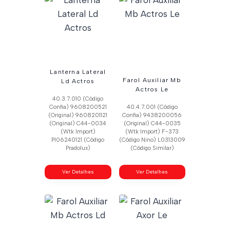
Lanterna Lateral
Farol Auxiliar Mb
Ld Actros
Actros Le
40.3.7.010 (Código
Confia) 9608200521
40.4.7.001 (Código
(Original) 9608201121
Confia) 9438200056
(Original) C44-0034
(Original) C44-0035
(Wtk Import)
(Wtk Import) F-373
Pl06240121 (Código
(Código Nino) L0313009
Pradolux)
(Código Similar)
Ver Detalhes
Ver Detalhes