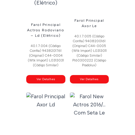
Farol Principal
Farol Principal
Axor Le
Actros Rodoviario
– Ld (Elétrico)
40.1.7.005 (Código
Confia) 9408200161
40.1.7.004 (Código
(Original) C44-0005
Confia) 9438201761
(Wtk Import) L0313011
(Original) C44-0004
(Código Similar)
(Wtk Import) L0313031
Pl60300222 (Código
(Código Similar)
Pradolux)
Ver Detalhes
Ver Detalhes