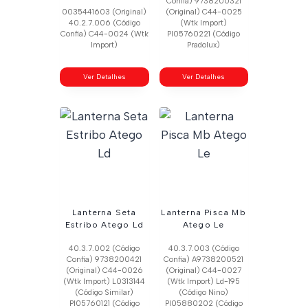
Confia) 9738200321
0035441603 (Original)
(Original) C44-0025
40.2.7.006 (Código
(Wtk Import)
Confia) C44-0024 (Wtk
Pl05760221 (Código
Import)
Pradolux)
Ver Detalhes
Ver Detalhes
Lanterna Seta
Lanterna Pisca Mb
Estribo Atego Ld
Atego Le
40.3.7.002 (Código
40.3.7.003 (Código
Confia) 9738200421
Confia) A9738200521
(Original) C44-0026
(Original) C44-0027
(Wtk Import) L0313144
(Wtk Import) Ld-195
(Código Similar)
(Código Nino)
Pl05760121 (Código
Pl05880202 (Código