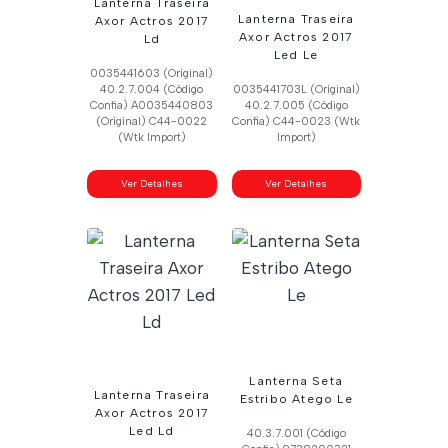
Lanterna Traseira
Lanterna Traseira
Axor Actros 2017
Axor Actros 2017
Ld
Led Le
0035441603 (Original)
40.2.7.004 (Código
0035441703L (Original)
Confia) A0035440803
40.2.7.005 (Código
(Original) C44-0022
Confia) C44-0023 (Wtk
(Wtk Import)
Import)
Ver Detalhes
Ver Detalhes
Lanterna Seta
Lanterna Traseira
Estribo Atego Le
Axor Actros 2017
Led Ld
40.3.7.001 (Código