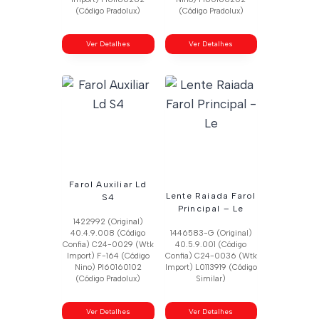
(Código Pradolux)
(Código Pradolux)
Ver Detalhes
Ver Detalhes
Farol Auxiliar Ld
Lente Raiada Farol
S4
Principal – Le
1422992 (Original)
40.4.9.008 (Código
1446583-G (Original)
Confia) C24-0029 (Wtk
40.5.9.001 (Código
Import) F-164 (Código
Confia) C24-0036 (Wtk
Nino) Pl60160102
Import) L0113919 (Código
(Código Pradolux)
Similar)
Ver Detalhes
Ver Detalhes