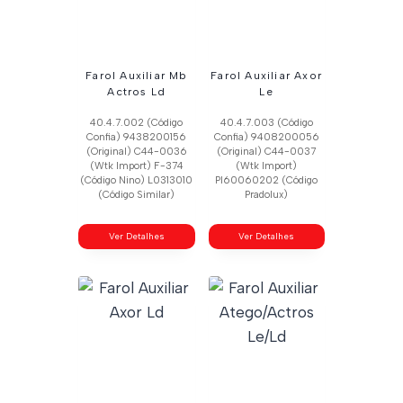
Farol Auxiliar Mb
Farol Auxiliar Axor
Actros Ld
Le
40.4.7.002 (Código
40.4.7.003 (Código
Confia) 9438200156
Confia) 9408200056
(Original) C44-0036
(Original) C44-0037
(Wtk Import) F-374
(Wtk Import)
(Código Nino) L0313010
Pl60060202 (Código
(Código Similar)
Pradolux)
Ver Detalhes
Ver Detalhes