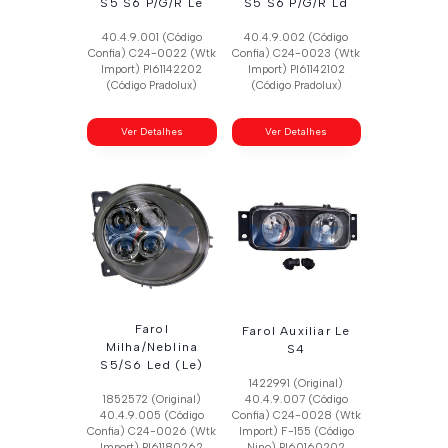
S5 S6 P/G/R Le
S5 S6 P/G/R Ld
40.4.9.001 (Código
40.4.9.002 (Código
Confia) C24-0022 (Wtk
Confia) C24-0023 (Wtk
Import) Pl61142202
Import) Pl61142102
(Código Pradolux)
(Código Pradolux)
Ver Detalhes
Ver Detalhes
Farol
Farol Auxiliar Le
Milha/Neblina
S4
S5/S6 Led (Le)
1422991 (Original)
1852572 (Original)
40.4.9.007 (Código
40.4.9.005 (Código
Confia) C24-0028 (Wtk
Confia) C24-0026 (Wtk
Import) F-155 (Código
Import) Pl61180262
Nino) Pl60160202