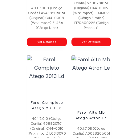
Confia) 9588201061
40.1.7.008 (Código
(Original) C44-0009
Confia) A9438206861
(Wtk Import) L0313091
(Original) C44-0008
(Código Similar)
(Wtk Import) F-436
Pl70600222 (Código
(Código Nino)
Pradolux)
Ver Detalhes
Ver Detalhes
Farol Completo
Atego 2013 Ld
Farol Alto Mb
Atego Atron Le
40.1.7.010 (Código
Confia) 9588201161
(Original) C44-0010
40.1.7.011 (Código
(Wtk Import) L0313090
Confia) A0028206061