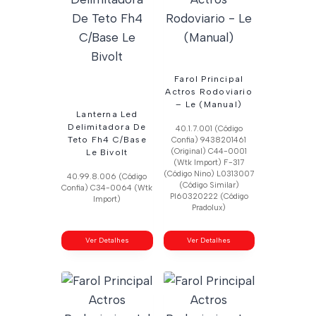
Farol Principal
Actros Rodoviario
– Le (Manual)
Lanterna Led
Delimitadora De
40.1.7.001 (Código
Teto Fh4 C/Base
Confia) 9438201461
(Original) C44-0001
Le Bivolt
(Wtk Import) F-317
(Código Nino) L0313007
40.99.8.006 (Código
(Código Similar)
Confia) C34-0064 (Wtk
Pl60320222 (Código
Import)
Pradolux)
Ver Detalhes
Ver Detalhes