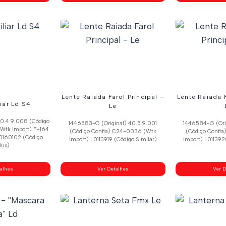
Lente Raiada Farol Principal –
Lente Raiada F
liar Ld S4
Le
40.4.9.008 (Código
1446583-G (Original) 40.5.9.001
1446584-G (Ori
Wtk Import) F-164
(Código Confia) C24-0036 (Wtk
(Código Confi
60160102 (Código
Import) L0113919 (Código Similar)
Import) L011392
lux)
talhes
Ver Detalhes
Ver D