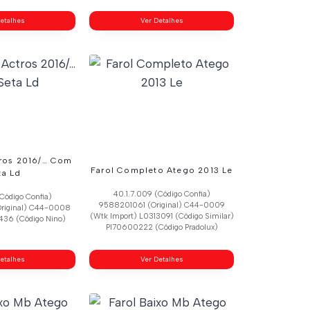
etalhes
Ver Detalhes
tros 2016/… Com
Farol Completo Atego 2013 Le
ta Ld
40.1.7.009 (Código Confia)
Código Confia)
9588201061 (Original) C44-0009
riginal) C44-0008
(Wtk Import) L0313091 (Código Similar)
436 (Código Nino)
Pl70600222 (Código Pradolux)
etalhes
Ver Detalhes