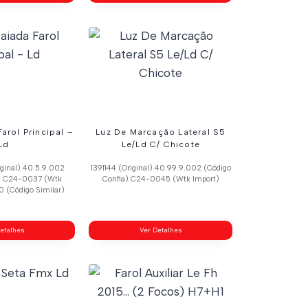
arol Principal –
Luz De Marcação Lateral S5
Ld
Le/Ld C/ Chicote
ginal) 40.5.9.002
1391144 (Original) 40.99.9.002 (Código
a) C24-0037 (Wtk
Confia) C24-0045 (Wtk Import)
0 (Código Similar)
etalhes
Ver Detalhes