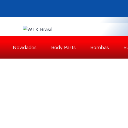
Pular
para
o
Conteúdo
Novidades
Body Parts
Bombas
B