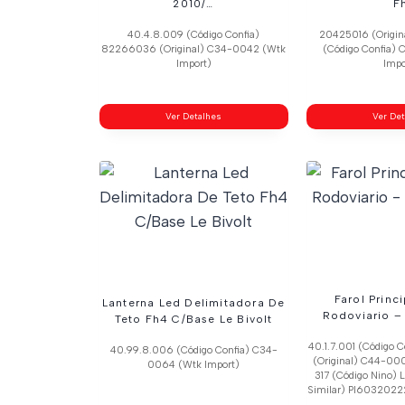
2010/…
F
40.4.8.009 (Código Confia)
20425016 (Origin
82266036 (Original) C34-0042 (Wtk
(Código Confia)
Import)
Impo
Ver Detalhes
Ver De
Farol Princ
Lanterna Led Delimitadora De
Rodoviario –
Teto Fh4 C/Base Le Bivolt
40.1.7.001 (Código 
40.99.8.006 (Código Confia) C34-
(Original) C44-000
0064 (Wtk Import)
317 (Código Nino)
Similar) Pl60320222