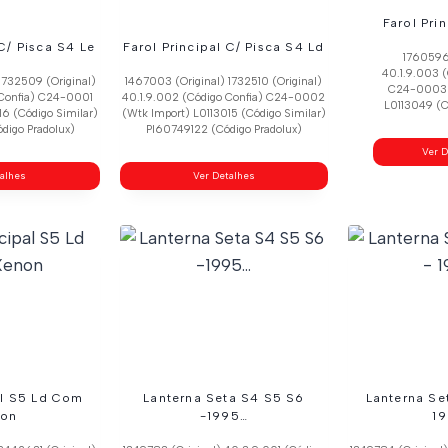
Farol Pri
 C/ Pisca S4 Le
Farol Principal C/ Pisca S4 Ld
1760596 
40.1.9.003 (
1732509 (Original)
1467003 (Original) 1732510 (Original)
C24-0003 
 Confia) C24-0001
40.1.9.002 (Código Confia) C24-0002
L0113049 (C
16 (Código Similar)
(Wtk Import) L0113015 (Código Similar)
digo Pradolux)
Pl60749122 (Código Pradolux)
Ver D
talhes
Ver Detalhes
al S5 Ld Com
Lanterna Seta S4 S5 S6
Lanterna Se
on
-1995…
1