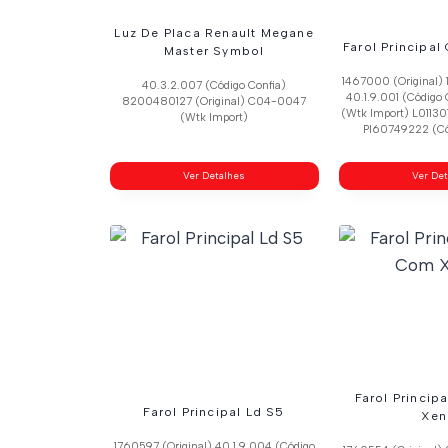
Luz De Placa Renault Megane
Farol Principal
Master Symbol
1467000 (Original) 
40.3.2.007 (Código Confia)
40.1.9.001 (Código
8200480127 (Original) C04-0047
(Wtk Import) L01130
(Wtk Import)
Pl60749222 (Có
Ver Detalhes
Ver De
Farol Princip
Farol Principal Ld S5
Xen
1760597 (Original) 40.1.9.004 (Código