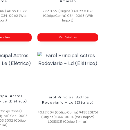
erde
Amarelo
inal) 40.99.8.022
21368779 (Original) 40.99.8.023
a) C34-0062 (Wtk
(Código Confia) C34-0063 (Wtk
port)
Import)
etalhes
Ver Detalhes
cipal Actros
Farol Principal Actros
 Le (Elétrico)
Rodoviario – Ld (Elétrico)
Código Confia)
40.1.7.004 (Código Confia) 9438201761
iginal) C44-0003
(Original) C44-0004 (Wtk Import)
L0313032 (Código
L0313031 (Código Similar)
ilar)