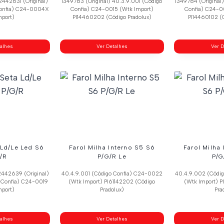
2442631 (Original)
1349783 (Original) 40.3.9.001 (Código
1349784 (Original
 Confia) C24-0004X
Confia) C24-0015 (Wtk Import)
Confia) C24-0
mport)
Pl14460202 (Código Pradolux)
Pl14460102 (C
talhes
Ver Detalhes
Ver D
 Ld/Le Led S6
Farol Milha Interno S5 S6
Farol Milha
/R
P/G/R Le
P/G
2442639 (Original)
40.4.9.001 (Código Confia) C24-0022
40.4.9.002 (Códi
 Confia) C24-0019
(Wtk Import) Pl61142202 (Código
(Wtk Import) P
mport)
Pradolux)
Pra
talhes
Ver Detalhes
Ver D