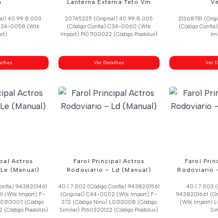
h
Lanterna Externa Teto Vm
V
al) 40.99.8.003
20745225 (Original) 40.99.8.005
21368781 (Orig
 C34-0058 (Wtk
(Código Confia) C34-0060 (Wtk
(Código Confi
rt)
Import) Pl07100022 (Código Pradolux)
Im
talhes
Ver Detalhes
Ver D
ipal Actros
Farol Principal Actros
Farol Prin
 Le (Manual)
Rodoviario – Ld (Manual)
Rodoviario –
Confia) 9438201461
40.1.7.002 (Código Confia) 9438201561
40.1.7.003 (
1 (Wtk Import) F-
(Original) C44-0002 (Wtk Import) F-
9438201661 (Or
 L0313007 (Código
372 (Código Nino) L0313008 (Código
(Wtk Import) 
 (Código Pradolux)
Similar) Pl60320122 (Código Pradolux)
Sim