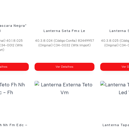
ascara Negra”
d
Lanterna Seta Fmx Le
Lanterna 
nal) 40.1.8.025
40.3.8.024 (Código Confia) 82449957
40.3.8.025 (Códi
 C34-0012 (Wtk
(Original) C34-0032 (Wtk Import)
(Original) C34-
rt)
talhes
Ver Detalhes
Ver D
Fh Nh Fm Edc –
Lanterna Tap