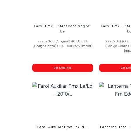
Farol Fmx – ”Mascara Negra”
Farol Fmx – ”M
Le
L
22239060 (Original) 40.1.8.024
22239061 (Origi
(Código Confia) C34-0011 (Wtk Import)
(Código Confia)
Impo
Ver Detalhes
Ver De
Farol Auxiliar Fmx Le/Ld –
Lanterna Teto 