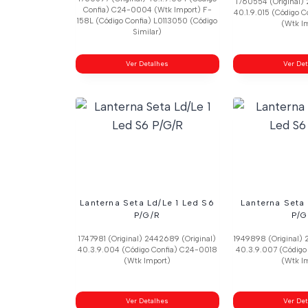
1760554 (Original) 
Confia) C24-0004 (Wtk Import) F-
40.1.9.015 (Código
158L (Código Confia) L0113050 (Código
(Wtk I
Similar)
Ver Detalhes
Ver De
Lanterna Seta Ld/Le 1 Led S6
Lanterna Seta
P/G/R
P/G
1747981 (Original) 2442689 (Original)
1949898 (Original) 
40.3.9.004 (Código Confia) C24-0018
40.3.9.007 (Código
(Wtk Import)
(Wtk I
Ver Detalhes
Ver De