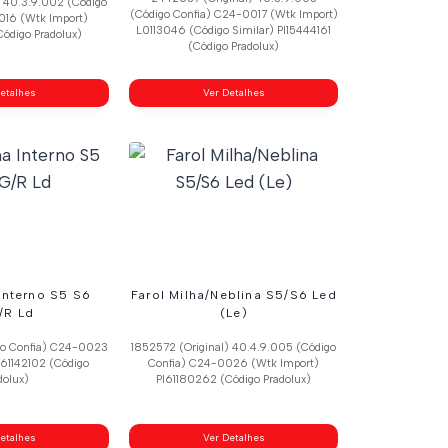
) 40.3.9.002 (Código
(Código Confia) C24-0017 (Wtk Import)
016 (Wtk Import)
L0113046 (Código Similar) Pl15444161
ódigo Pradolux)
(Código Pradolux)
etalhes
Ver Detalhes
 Interno S5 S6
Farol Milha/Neblina S5/S6 Led
/R Ld
(Le)
go Confia) C24-0023
1852572 (Original) 40.4.9.005 (Código
l61142102 (Código
Confia) C24-0026 (Wtk Import)
dolux)
Pl61180262 (Código Pradolux)
etalhes
Ver Detalhes