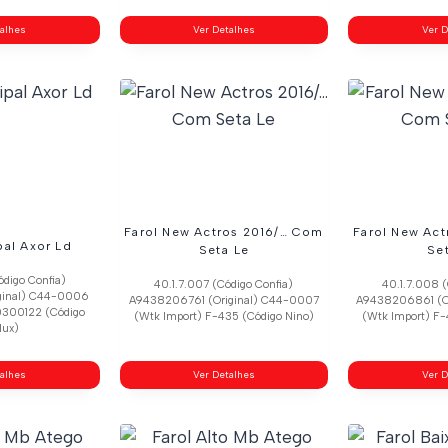
talhes
Ver Detalhes
Ver D
Farol New Actros 2016/… Com
Farol New Ac
pal Axor Ld
Seta Le
Se
ódigo Confia)
40.1.7.007 (Código Confia)
40.1.7.008 (
ginal) C44-0006
A9438206761 (Original) C44-0007
A9438206861 (O
0300122 (Código
(Wtk Import) F-435 (Código Nino)
(Wtk Import) F-
lux)
talhes
Ver Detalhes
Ver D