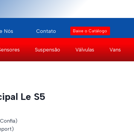
e Nós
Contato
Baixe o Catálogo
Sensores
Suspensão
Válvulas
Vans
cipal Le S5
 Confia)
port)