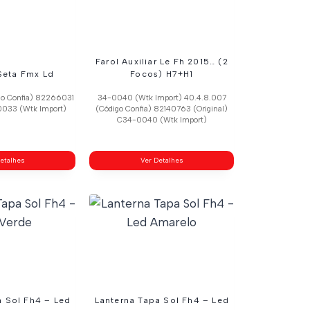
Farol Auxiliar Le Fh 2015… (2
Seta Fmx Ld
Focos) H7+H1
go Confia) 82266031
34-0040 (Wtk Import) 40.4.8.007
0033 (Wtk Import)
(Código Confia) 82140763 (Original)
C34-0040 (Wtk Import)
etalhes
Ver Detalhes
a Sol Fh4 – Led
Lanterna Tapa Sol Fh4 – Led