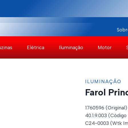
Sobr
uzinas
Elétrica
Iluminação
Motor
ILUMINAÇÃO
Farol Prin
1760596 (Original)
40.1.9.003 (Código
C24-0003 (Wtk Im