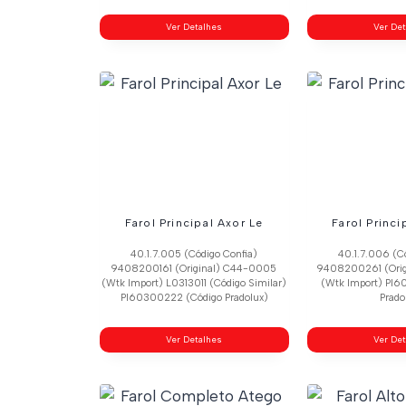
Ver Detalhes
Ver De
Farol Principal Axor Le
Farol Princi
40.1.7.005 (Código Confia)
40.1.7.006 (C
9408200161 (Original) C44-0005
9408200261 (Ori
(Wtk Import) L0313011 (Código Similar)
(Wtk Import) Pl6
Pl60300222 (Código Pradolux)
Prado
Ver Detalhes
Ver De