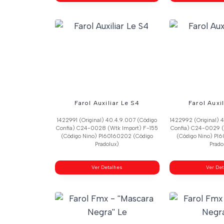
Farol Auxiliar Le S4
Farol Auxi
1422991 (Original) 40.4.9.007 (Código
1422992 (Original) 
Confia) C24-0028 (Wtk Import) F-155
Confia) C24-0029 (
(Código Nino) Pl60160202 (Código
(Código Nino) Pl
Pradolux)
Prado
Ver Detalhes
Ver De