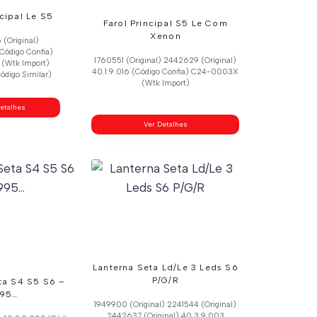
ncipal Le S5
Farol Principal S5 Le Com
Xenon
(Original)
Código Confia)
1760551 (Original) 2442629 (Original)
(Wtk Import)
40.1.9.016 (Código Confia) C24-0003X
ódigo Similar)
(Wtk Import)
etalhes
Ver Detalhes
Lanterna Seta Ld/Le 3 Leds S6
P/G/R
ta S4 S5 S6 –
995…
1949900 (Original) 2241544 (Original)
2442637 (Original) 40.3.9.003