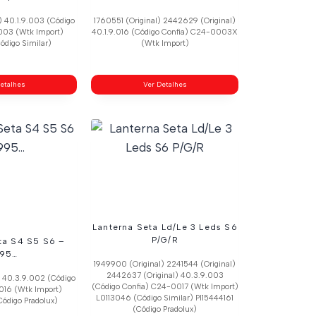
) 40.1.9.003 (Código
1760551 (Original) 2442629 (Original)
003 (Wtk Import)
40.1.9.016 (Código Confia) C24-0003X
ódigo Similar)
(Wtk Import)
etalhes
Ver Detalhes
Lanterna Seta Ld/Le 3 Leds S6
P/G/R
ta S4 S5 S6 –
995…
1949900 (Original) 2241544 (Original)
2442637 (Original) 40.3.9.003
) 40.3.9.002 (Código
(Código Confia) C24-0017 (Wtk Import)
016 (Wtk Import)
L0113046 (Código Similar) Pl15444161
ódigo Pradolux)
(Código Pradolux)