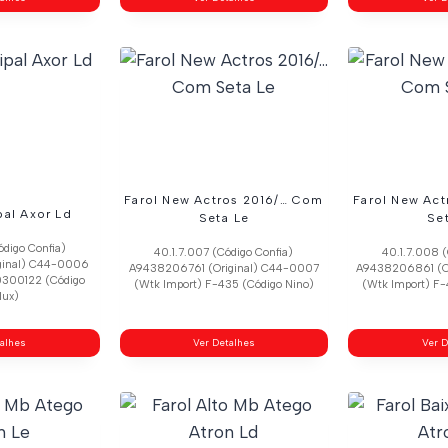
Farol New Actros 2016/… Com
Farol New Ac
pal Axor Ld
Seta Le
Se
ódigo Confia)
40.1.7.007 (Código Confia)
40.1.7.008 (
ginal) C44-0006
A9438206761 (Original) C44-0007
A9438206861 (O
0300122 (Código
(Wtk Import) F-435 (Código Nino)
(Wtk Import) F-
lux)
talhes
Ver Detalhes
Ver D