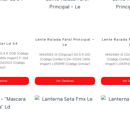
Lente Raiada Farol Principal –
Lente Raiada F
liar Ld S4
Le
40.4.9.008 (Código
1446583-G (Original) 40.5.9.001
1446584-G (Ori
Wtk Import) F-164
(Código Confia) C24-0036 (Wtk
(Código Confi
60160102 (Código
Import) L0113919 (Código Similar)
Import) L011392
lux)
talhes
Ver Detalhes
Ver D