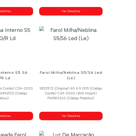
etalhes
Ver Detalhes
 Interno S5 S6
Farol Milha/Neblina S5/S6 Led
/R Ld
(Le)
go Confia) C24-0023
1852572 (Original) 40.4.9.005 (Código
l61142102 (Código
Confia) C24-0026 (Wtk Import)
dolux)
Pl61180262 (Código Pradolux)
etalhes
Ver Detalhes