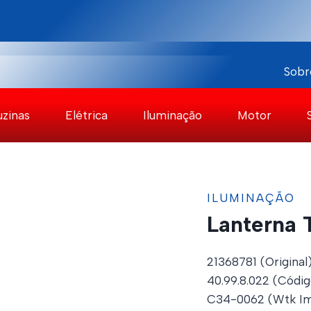
Sobr
uzinas
Elétrica
Iluminação
Motor
ILUMINAÇÃO
Lanterna 
21368781 (Original
40.99.8.022 (Códig
C34-0062 (Wtk Im