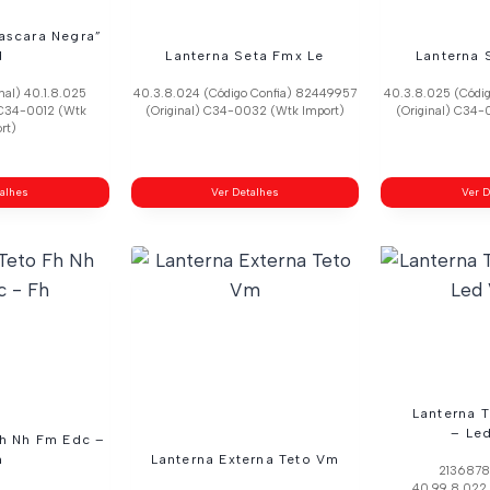
ascara Negra”
d
Lanterna Seta Fmx Le
Lanterna 
nal) 40.1.8.025
40.3.8.024 (Código Confia) 82449957
40.3.8.025 (Códi
 C34-0012 (Wtk
(Original) C34-0032 (Wtk Import)
(Original) C34-
rt)
talhes
Ver Detalhes
Ver D
Lanterna 
– Le
Fh Nh Fm Edc –
h
Lanterna Externa Teto Vm
21368781
40.99.8.022 