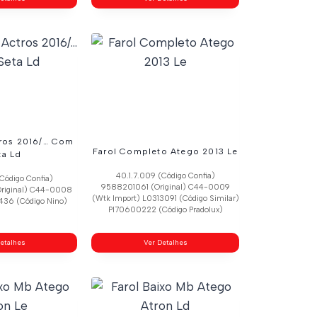
tros 2016/… Com
Farol Completo Atego 2013 Le
ta Ld
40.1.7.009 (Código Confia)
Código Confia)
9588201061 (Original) C44-0009
riginal) C44-0008
(Wtk Import) L0313091 (Código Similar)
436 (Código Nino)
Pl70600222 (Código Pradolux)
etalhes
Ver Detalhes