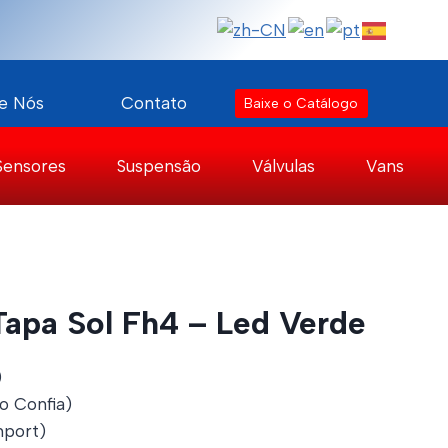
e Nós
Contato
Baixe o Catálogo
Sensores
Suspensão
Válvulas
Vans
Tapa Sol Fh4 – Led Verde
)
o Confia)
port)