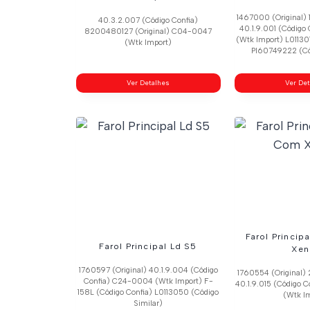
1467000 (Original) 
40.3.2.007 (Código Confia)
40.1.9.001 (Código
8200480127 (Original) C04-0047
(Wtk Import) L01130
(Wtk Import)
Pl60749222 (Có
Ver Detalhes
Ver De
Farol Princip
Farol Principal Ld S5
Xen
1760597 (Original) 40.1.9.004 (Código
1760554 (Original) 
Confia) C24-0004 (Wtk Import) F-
40.1.9.015 (Código
158L (Código Confia) L0113050 (Código
(Wtk I
Similar)