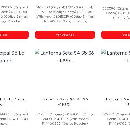
1732509 (Original)
1467003 (Original) 1732510 (Original)
1760596 (Original
 Confia) C24-0001
40.1.9.002 (Código Confia) C24-0002
Confia) C24-0
16 (Código Similar)
(Wtk Import) L0113015 (Código Similar)
L0113049 (C
digo Pradolux)
Pl60749122 (Código Pradolux)
talhes
Ver Detalhes
Ver D
al S5 Ld Com
Lanterna Seta S4 S5 S6
Lanterna Se
on
-1995…
1
2442631 (Original)
1349783 (Original) 40.3.9.001 (Código
1349784 (Original
 Confia) C24-0004X
Confia) C24-0015 (Wtk Import)
Confia) C24-0
mport)
Pl14460202 (Código Pradolux)
Pl14460102 (C