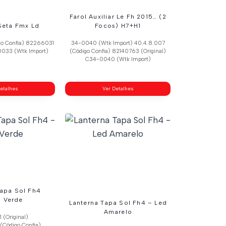
Farol Auxiliar Le Fh 2015… (2
Seta Fmx Ld
Focos) H7+H1
go Confia) 82266031
34-0040 (Wtk Import) 40.4.8.007
0033 (Wtk Import)
(Código Confia) 82140763 (Original)
C34-0040 (Wtk Import)
etalhes
Ver Detalhes
Tapa Sol Fh4
d Verde
Lanterna Tapa Sol Fh4 – Led
Amarelo
 (Original)
(Código Confia)