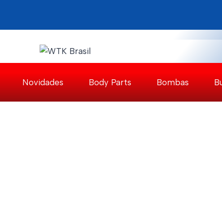
Pular
para
o
Conteúdo
Novidades
Body Parts
Bombas
B