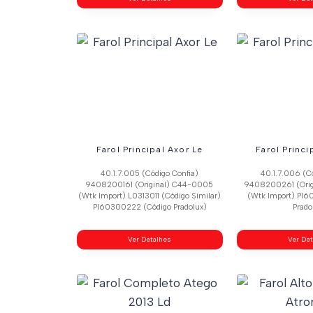
Farol Principal Axor Le
Farol Princi
40.1.7.005 (Código Confia)
40.1.7.006 (C
9408200161 (Original) C44-0005
9408200261 (Ori
(Wtk Import) L0313011 (Código Similar)
(Wtk Import) Pl6
Pl60300222 (Código Pradolux)
Prado
Ver Detalhes
Ver De