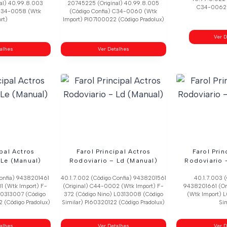
al) 40.99.8.003
20745225 (Original) 40.99.8.005
C34-0062 
 C34-0058 (Wtk
(Código Confia) C34-0060 (Wtk
rt)
Import) Pl07100022 (Código Pradolux)
Ver D
talhes
Ver Detalhes
ipal Actros
Farol Principal Actros
Farol Prin
 Le (Manual)
Rodoviario – Ld (Manual)
Rodoviario –
Confia) 9438201461
40.1.7.002 (Código Confia) 9438201561
40.1.7.003 (
1 (Wtk Import) F-
(Original) C44-0002 (Wtk Import) F-
9438201661 (Or
 L0313007 (Código
372 (Código Nino) L0313008 (Código
(Wtk Import) 
 (Código Pradolux)
Similar) Pl60320122 (Código Pradolux)
Sim
talhes
Ver Detalhes
Ver D