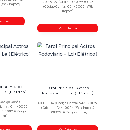
21368779 (Original) 40.99.8.023
(Wtk Import)
(Código Confia) C34-0063 (Wtk
Import)
etalhes
Ver Detalhes
cipal Actros
Farol Principal Actros
 Le (Elétrico)
Rodoviario – Ld (Elétrico)
Código Confia)
40.1.7.004 (Código Confia) 9438201761
iginal) C44-0003
(Original) C44-0004 (Wtk Import)
L0313032 (Código
L0313031 (Código Similar)
ilar)
etalhes
Ver Detalhes