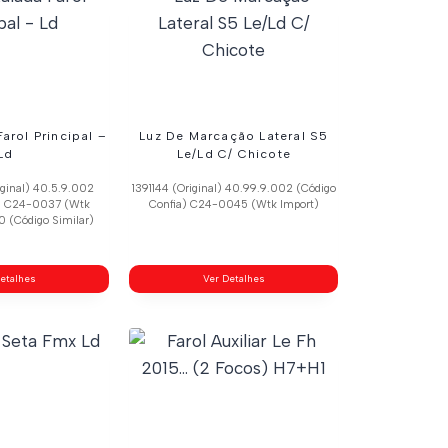
arol Principal –
Luz De Marcação Lateral S5
Ld
Le/Ld C/ Chicote
ginal) 40.5.9.002
1391144 (Original) 40.99.9.002 (Código
a) C24-0037 (Wtk
Confia) C24-0045 (Wtk Import)
0 (Código Similar)
etalhes
Ver Detalhes