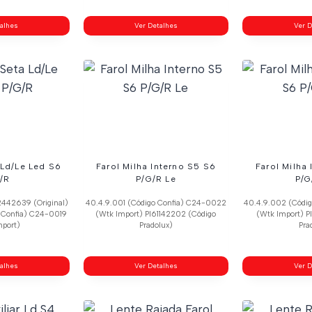
talhes
Ver Detalhes
Ver D
 Ld/Le Led S6
Farol Milha Interno S5 S6
Farol Milha
/R
P/G/R Le
P/G
2442639 (Original)
40.4.9.001 (Código Confia) C24-0022
40.4.9.002 (Códi
 Confia) C24-0019
(Wtk Import) Pl61142202 (Código
(Wtk Import) P
mport)
Pradolux)
Pra
talhes
Ver Detalhes
Ver D