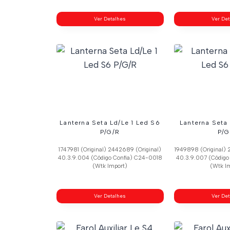
Ver Detalhes
Ver De
Lanterna Seta Ld/Le 1 Led S6
Lanterna Seta
P/G/R
P/G
1747981 (Original) 2442689 (Original)
1949898 (Original) 
40.3.9.004 (Código Confia) C24-0018
40.3.9.007 (Código
(Wtk Import)
(Wtk I
Ver Detalhes
Ver De