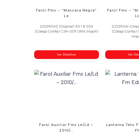
Farol Fmx – ”Mascara Negra”
Farol Fmx – ”M
Le
L
22239060 (Original) 40.1.8.024
22239061 (Origi
(Código Confia) C34-0011 (Wtk Import)
(Código Confia)
Impo
Ver Detalhes
Ver De
Farol Auxiliar Fmx Le/Ld –
Lanterna Teto 
2010/…
F