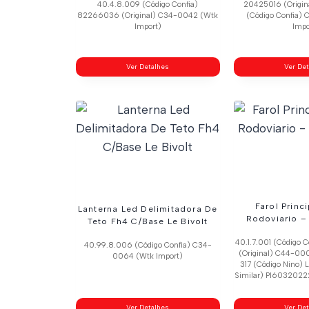
40.4.8.009 (Código Confia)
20425016 (Origin
82266036 (Original) C34-0042 (Wtk
(Código Confia)
Import)
Impo
Ver Detalhes
Ver De
Farol Princ
Lanterna Led Delimitadora De
Rodoviario –
Teto Fh4 C/Base Le Bivolt
40.1.7.001 (Código 
40.99.8.006 (Código Confia) C34-
(Original) C44-000
0064 (Wtk Import)
317 (Código Nino)
Similar) Pl60320222
Ver Detalhes
Ver De