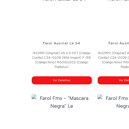
Farol Auxiliar Le S4
Farol Auxi
1422991 (Original) 40.4.9.007 (Código
1422992 (Original) 
Confia) C24-0028 (Wtk Import) F-155
Confia) C24-0029 (
(Código Nino) Pl60160202 (Código
(Código Nino) Pl
Pradolux)
Prado
Ver Detalhes
Ver De