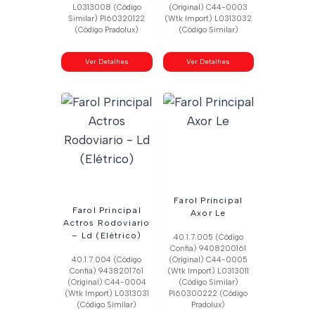
L0313008 (Código
(Original) C44-0003
Similar) Pl60320122
(Wtk Import) L0313032
(Código Pradolux)
(Código Similar)
Ver Detalhes
Ver Detalhes
Farol Principal
Farol Principal
Axor Le
Actros Rodoviario
– Ld (Elétrico)
40.1.7.005 (Código
Confia) 9408200161
40.1.7.004 (Código
(Original) C44-0005
Confia) 9438201761
(Wtk Import) L0313011
(Original) C44-0004
(Código Similar)
(Wtk Import) L0313031
Pl60300222 (Código
(Código Similar)
Pradolux)