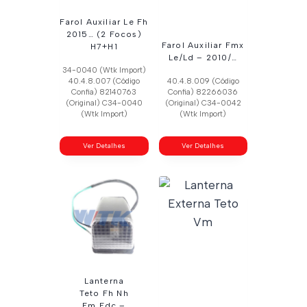
Farol Auxiliar Le Fh
2015… (2 Focos)
Farol Auxiliar Fmx
H7+H1
Le/Ld – 2010/…
34-0040 (Wtk Import)
40.4.8.007 (Código
40.4.8.009 (Código
Confia) 82140763
Confia) 82266036
(Original) C34-0040
(Original) C34-0042
(Wtk Import)
(Wtk Import)
Ver Detalhes
Ver Detalhes
Lanterna
Teto Fh Nh
Fm Edc –