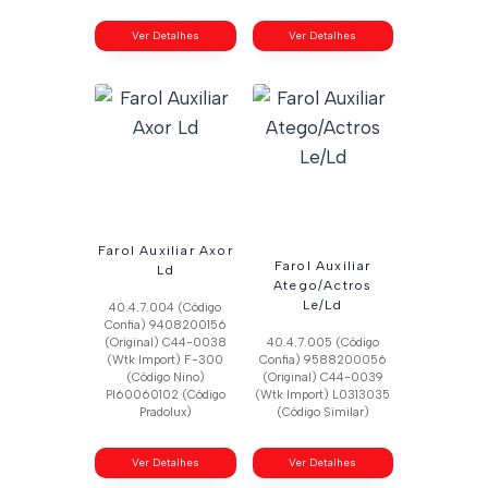
Ver Detalhes
Ver Detalhes
Farol Auxiliar Axor
Farol Auxiliar
Ld
Atego/Actros
Le/Ld
40.4.7.004 (Código
Confia) 9408200156
(Original) C44-0038
40.4.7.005 (Código
(Wtk Import) F-300
Confia) 9588200056
(Código Nino)
(Original) C44-0039
Pl60060102 (Código
(Wtk Import) L0313035
Pradolux)
(Código Similar)
Ver Detalhes
Ver Detalhes