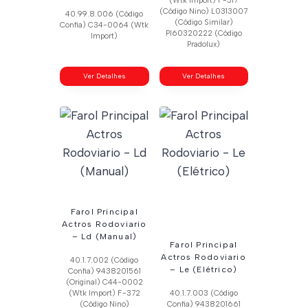
(Wtk Import) F-317
(Código Nino) L0313007
40.99.8.006 (Código
(Código Similar)
Confia) C34-0064 (Wtk
Pl60320222 (Código
Import)
Pradolux)
Ver Detalhes
Ver Detalhes
Farol Principal
Actros Rodoviario
– Ld (Manual)
Farol Principal
Actros Rodoviario
40.1.7.002 (Código
– Le (Elétrico)
Confia) 9438201561
(Original) C44-0002
(Wtk Import) F-372
40.1.7.003 (Código
(Código Nino)
Confia) 9438201661