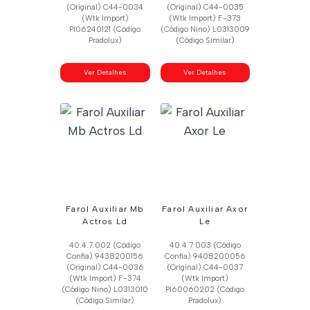
(Original) C44-0034
(Original) C44-0035
(Wtk Import)
(Wtk Import) F-373
Pl06240121 (Código
(Código Nino) L0313009
Pradolux)
(Código Similar)
Ver Detalhes
Ver Detalhes
Farol Auxiliar Mb
Farol Auxiliar Axor
Actros Ld
Le
40.4.7.002 (Código
40.4.7.003 (Código
Confia) 9438200156
Confia) 9408200056
(Original) C44-0036
(Original) C44-0037
(Wtk Import) F-374
(Wtk Import)
(Código Nino) L0313010
Pl60060202 (Código
(Código Similar)
Pradolux)