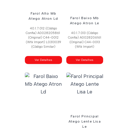
Farol Alto Mb
Farol Baixo Mb
Atego Atron Ld
Atego Atron Le
40.1.7.012 (Código
Confia) A0028205861
40.1.7.013 (Código
(Original) C44-0012
Confia) A0028206161
(Wtk Import) L0313039
(Original) C44-0013
(Código Similar)
(Wtk Import)
Ver Detalhes
Ver Detalhes
Farol Principal
Atego Lente Lisa
Le