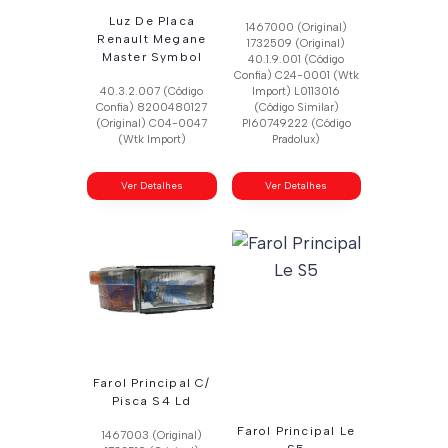
Luz De Placa
1467000 (Original)
Renault Megane
1732509 (Original)
Master Symbol
40.1.9.001 (Código
Confia) C24-0001 (Wtk
40.3.2.007 (Código
Import) L0113016
Confia) 8200480127
(Código Similar)
(Original) C04-0047
Pl60749222 (Código
(Wtk Import)
Pradolux)
Ver Detalhes
Ver Detalhes
Farol Principal C/
Pisca S4 Ld
Farol Principal Le
1467003 (Original)