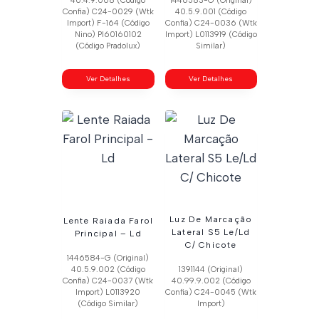
40.4.9.008 (Código
1446583-G (Original)
Confia) C24-0029 (Wtk
40.5.9.001 (Código
Import) F-164 (Código
Confia) C24-0036 (Wtk
Nino) Pl60160102
Import) L0113919 (Código
(Código Pradolux)
Similar)
Ver Detalhes
Ver Detalhes
Luz De Marcação
Lente Raiada Farol
Lateral S5 Le/Ld
Principal – Ld
C/ Chicote
1446584-G (Original)
40.5.9.002 (Código
1391144 (Original)
Confia) C24-0037 (Wtk
40.99.9.002 (Código
Import) L0113920
Confia) C24-0045 (Wtk
(Código Similar)
Import)