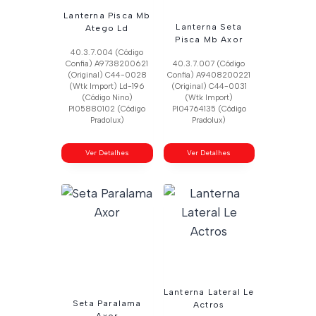
Lanterna Pisca Mb
Lanterna Seta
Atego Ld
Pisca Mb Axor
40.3.7.004 (Código
Confia) A9738200621
40.3.7.007 (Código
(Original) C44-0028
Confia) A9408200221
(Wtk Import) Ld-196
(Original) C44-0031
(Código Nino)
(Wtk Import)
Pl05880102 (Código
Pl04764135 (Código
Pradolux)
Pradolux)
Ver Detalhes
Ver Detalhes
Lanterna Lateral Le
Seta Paralama
Actros
Axor