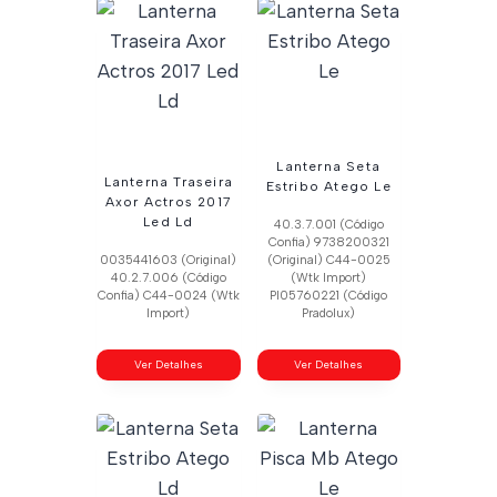
Lanterna Seta
Lanterna Traseira
Estribo Atego Le
Axor Actros 2017
Led Ld
40.3.7.001 (Código
Confia) 9738200321
0035441603 (Original)
(Original) C44-0025
40.2.7.006 (Código
(Wtk Import)
Confia) C44-0024 (Wtk
Pl05760221 (Código
Import)
Pradolux)
Ver Detalhes
Ver Detalhes