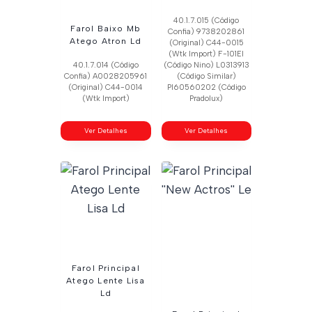
40.1.7.015 (Código
Farol Baixo Mb
Confia) 9738202861
Atego Atron Ld
(Original) C44-0015
(Wtk Import) F-101El
40.1.7.014 (Código
(Código Nino) L0313913
Confia) A0028205961
(Código Similar)
(Original) C44-0014
Pl60560202 (Código
(Wtk Import)
Pradolux)
Ver Detalhes
Ver Detalhes
Farol Principal
Atego Lente Lisa
Ld