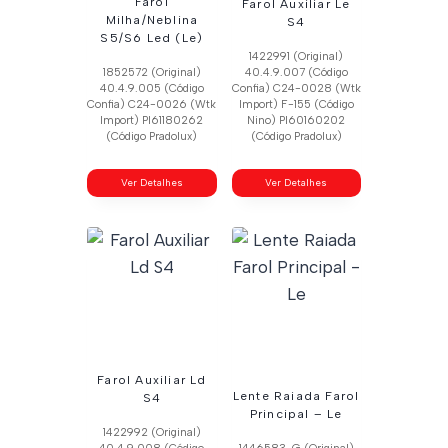
Farol
Farol Auxiliar Le
Milha/Neblina
S4
S5/S6 Led (Le)
1422991 (Original)
1852572 (Original)
40.4.9.007 (Código
40.4.9.005 (Código
Confia) C24-0028 (Wtk
Confia) C24-0026 (Wtk
Import) F-155 (Código
Import) Pl61180262
Nino) Pl60160202
(Código Pradolux)
(Código Pradolux)
Ver Detalhes
Ver Detalhes
Farol Auxiliar Ld
Lente Raiada Farol
S4
Principal – Le
1422992 (Original)