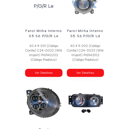
Farol Milha Interno
Farol Milha Interno
S5 S6 P/G/R Le
S5 S6 P/G/R Ld
40.4.9.001 (Código
40.4.9.002 (Código
Confia) C24-0022 (Wtk
Confia) C24-0023 (Wtk
Import) Pl61142202
Import) Pl61142102
(Código Pradolux)
(Código Pradolux)
Ver Detalhes
Ver Detalhes