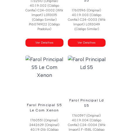
S5
1732510 (Original)
40.1.9.002 (Código
Confia) C24-0002 (Wtk
1760596 (Original)
Import) L0113015
40.1.9.003 (Código
(Código Similar)
Confia) C24-0003 (Wtk
Pl60749122 (Código
Import) L0113049
Pradolux)
(Código Similar)
Ver Detalhes
Ver Detalhes
Farol Principal Ld
Farol Principal S5
S5
Le Com Xenon
1760597 (Original)
1760551 (Original)
40.1.9.004 (Código
2442629 (Original)
Confia) C24-0004 (Wtk
40.1.9.016 (Código
Import) F-158L (Código