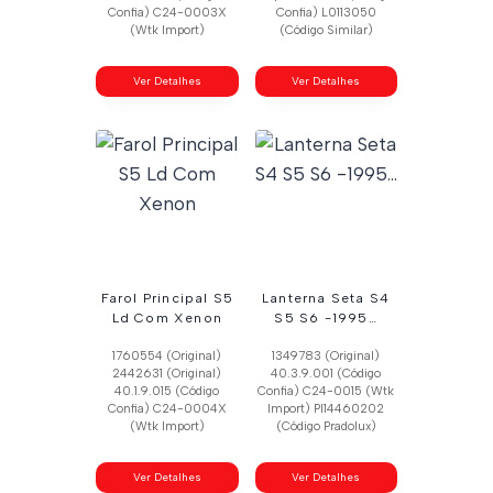
Confia) C24-0003X
Confia) L0113050
(Wtk Import)
(Código Similar)
Ver Detalhes
Ver Detalhes
Farol Principal S5
Lanterna Seta S4
Ld Com Xenon
S5 S6 -1995…
1760554 (Original)
1349783 (Original)
2442631 (Original)
40.3.9.001 (Código
40.1.9.015 (Código
Confia) C24-0015 (Wtk
Confia) C24-0004X
Import) Pl14460202
(Wtk Import)
(Código Pradolux)
Ver Detalhes
Ver Detalhes