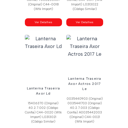
(Original) C44-0018
Import) L0313022
(Wtk Import)
(Código Similar)
Ver Detalhes
Ver Detalhes
Lanterna Traseira
Axor Actros 2017
Lanterna Traseira
Le
Axor Ld
0035440903 (Original)
15406370 (Original)
0035441703 (Original)
40.2.7.002 (Código
40.2.7.003 (Código
Confia) C44-0020 (Wtk
Confia) A0035442003
Import) L0313021
(Original) C44-0021
(Código Similar)
(Wtk Import)