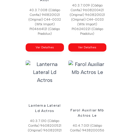
40.3.7.009 (Código
40.3.7.008 (Código
Confia) 9608200421
Confia) 9418201021
(Original) 9608201021
(Original) C44-0032
(Original) C44-0033
(Wtk Import)
(Wtk Import)
Pl04664121 (Código
Pl06240221 (Código
Pradolux)
Pradolux)
Ver Detalhes
Ver Detalhes
Lanterna Lateral
Farol Auxiliar Mb
Ld Actros
Actros Le
40.3.7.010 (Código
Confia) 9608200521
40.4.7.001 (Código
(Original) 9608201121
Confia) 9438200056