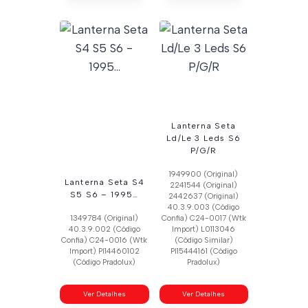
Lanterna Seta
Ld/Le 3 Leds S6
P/G/R
1949900 (Original)
Lanterna Seta S4
2241544 (Original)
S5 S6 – 1995…
2442637 (Original)
40.3.9.003 (Código
1349784 (Original)
Confia) C24-0017 (Wtk
40.3.9.002 (Código
Import) L0113046
Confia) C24-0016 (Wtk
(Código Similar)
Import) Pl14460102
Pl15444161 (Código
(Código Pradolux)
Pradolux)
Ver Detalhes
Ver Detalhes