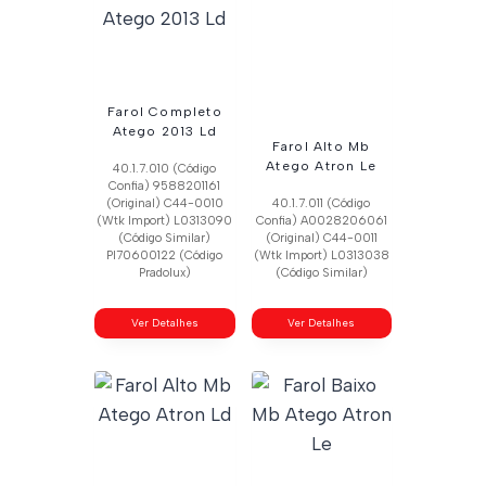
Farol Completo
Atego 2013 Ld
Farol Alto Mb
Atego Atron Le
40.1.7.010 (Código
Confia) 9588201161
(Original) C44-0010
40.1.7.011 (Código
(Wtk Import) L0313090
Confia) A0028206061
(Código Similar)
(Original) C44-0011
Pl70600122 (Código
(Wtk Import) L0313038
Pradolux)
(Código Similar)
Ver Detalhes
Ver Detalhes