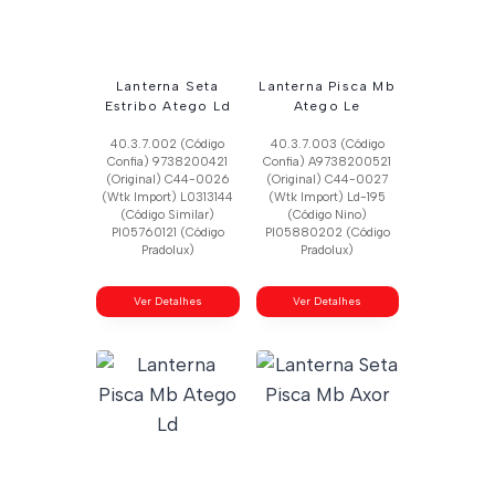
Lanterna Seta
Lanterna Pisca Mb
Estribo Atego Ld
Atego Le
40.3.7.002 (Código
40.3.7.003 (Código
Confia) 9738200421
Confia) A9738200521
(Original) C44-0026
(Original) C44-0027
(Wtk Import) L0313144
(Wtk Import) Ld-195
(Código Similar)
(Código Nino)
Pl05760121 (Código
Pl05880202 (Código
Pradolux)
Pradolux)
Ver Detalhes
Ver Detalhes