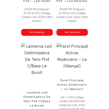
Fh4 – Led Verde
Fh4 – Led Amarelo
21368781 (Original)
21368779 (Original)
40.99.8.022 (Código
40.99.8.023 (Código
Confia) C34-0062 (Wtk
Confia) C34-0063 (Wtk
Import)
Import)
Ver Detalhes
Ver Detalhes
Farol Principal
Actros Rodoviario
– Le (Manual)
Lanterna Led
Delimitadora De
40.1.7.001 (Código
Teto Fh4 C/Base
Confia) 9438201461
(Original) C44-0001
Le Bivolt