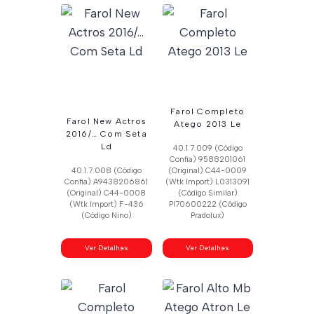
Farol Completo
Farol New Actros
Atego 2013 Le
2016/… Com Seta
Ld
40.1.7.009 (Código
Confia) 9588201061
40.1.7.008 (Código
(Original) C44-0009
Confia) A9438206861
(Wtk Import) L0313091
(Original) C44-0008
(Código Similar)
(Wtk Import) F-436
Pl70600222 (Código
(Código Nino)
Pradolux)
Ver Detalhes
Ver Detalhes