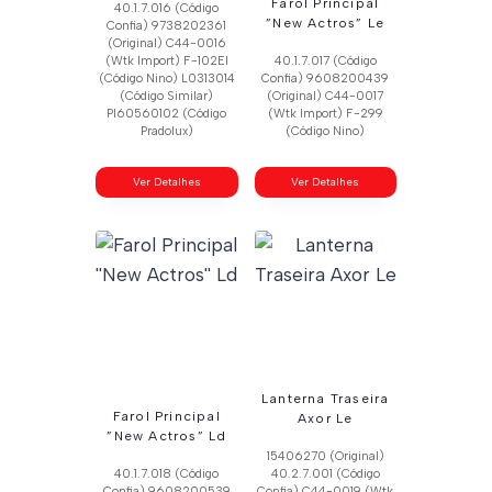
Farol Principal
40.1.7.016 (Código
”New Actros” Le
Confia) 9738202361
(Original) C44-0016
(Wtk Import) F-102El
40.1.7.017 (Código
(Código Nino) L0313014
Confia) 9608200439
(Código Similar)
(Original) C44-0017
Pl60560102 (Código
(Wtk Import) F-299
Pradolux)
(Código Nino)
Ver Detalhes
Ver Detalhes
Lanterna Traseira
Farol Principal
Axor Le
”New Actros” Ld
15406270 (Original)
40.1.7.018 (Código
40.2.7.001 (Código
Confia) 9608200539
Confia) C44-0019 (Wtk