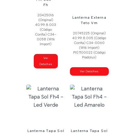
Fh
20425016
Lanterna Externa
(Original)
Teto Vm
40.99.8.003
(Código
20745225 (Original)
Confia) C34-
40.99.8.005 (Código
0058 (Wtk
Confia) C34-0060
Import)
(Wtk Import)
Pl07100022 (Código
Pradolux)
Ver
Detalhes
Ver Detalhes
Lanterna Tapa Sol
Lanterna Tapa Sol