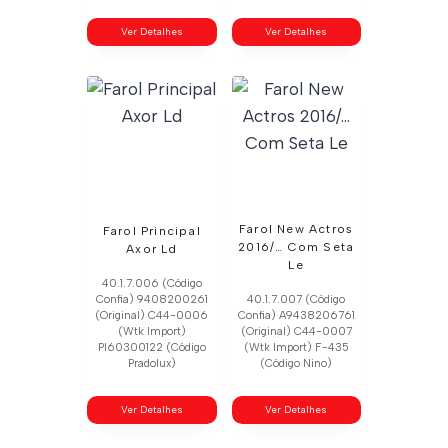
Ver Detalhes
Ver Detalhes
Farol New Actros
Farol Principal
2016/… Com Seta
Axor Ld
Le
40.1.7.006 (Código
Confia) 9408200261
40.1.7.007 (Código
(Original) C44-0006
Confia) A9438206761
(Wtk Import)
(Original) C44-0007
Pl60300122 (Código
(Wtk Import) F-435
Pradolux)
(Código Nino)
Ver Detalhes
Ver Detalhes