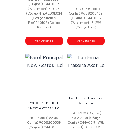
(Original) C44-0016
(Wtk Import) F-102El
40.1.7.017 (Código
(Código Nino) L0313014
Confia) 9608200439
(Código Similar)
(Original) C44-0017
Pl60560102 (Código
(Wtk Import) F-299
Pradolux)
(Código Nino)
Ver Detalhes
Ver Detalhes
Lanterna Traseira
Farol Principal
Axor Le
”New Actros” Ld
15406270 (Original)
40.1.7.018 (Código
40.2.7.001 (Código
Confia) 9608200539
Confia) C44-0019 (Wtk
(Original) C44-0018
Import) L0313022