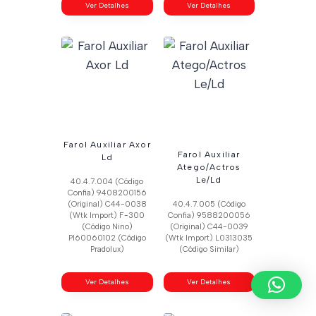
Ver Detalhes
Ver Detalhes
Farol Auxiliar Axor
Farol Auxiliar
Ld
Atego/Actros
Le/Ld
40.4.7.004 (Código
Confia) 9408200156
(Original) C44-0038
40.4.7.005 (Código
(Wtk Import) F-300
Confia) 9588200056
(Código Nino)
(Original) C44-0039
Pl60060102 (Código
(Wtk Import) L0313035
Pradolux)
(Código Similar)
Ver Detalhes
Ver Detalhes