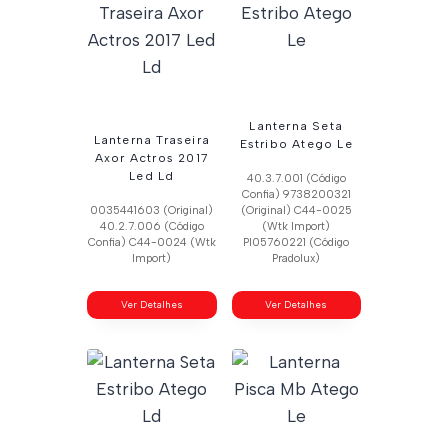
Lanterna Seta
Lanterna Traseira
Estribo Atego Le
Axor Actros 2017
Led Ld
40.3.7.001 (Código
Confia) 9738200321
0035441603 (Original)
(Original) C44-0025
40.2.7.006 (Código
(Wtk Import)
Confia) C44-0024 (Wtk
Pl05760221 (Código
Import)
Pradolux)
Ver Detalhes
Ver Detalhes