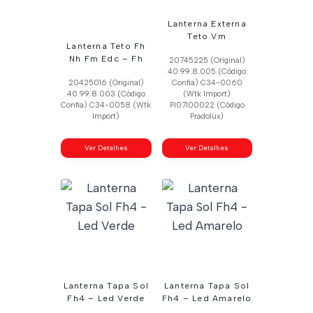
Lanterna Externa
Teto Vm
Lanterna Teto Fh
Nh Fm Edc – Fh
20745225 (Original)
40.99.8.005 (Código
20425016 (Original)
Confia) C34-0060
40.99.8.003 (Código
(Wtk Import)
Confia) C34-0058 (Wtk
Pl07100022 (Código
Import)
Pradolux)
Ver Detalhes
Ver Detalhes
Lanterna Tapa Sol
Lanterna Tapa Sol
Fh4 – Led Verde
Fh4 – Led Amarelo