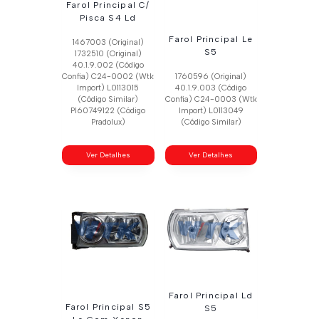
Farol Principal C/
Pisca S4 Ld
Farol Principal Le
1467003 (Original)
S5
1732510 (Original)
40.1.9.002 (Código
Confia) C24-0002 (Wtk
1760596 (Original)
Import) L0113015
40.1.9.003 (Código
(Código Similar)
Confia) C24-0003 (Wtk
Pl60749122 (Código
Import) L0113049
Pradolux)
(Código Similar)
Ver Detalhes
Ver Detalhes
Farol Principal Ld
Farol Principal S5
S5