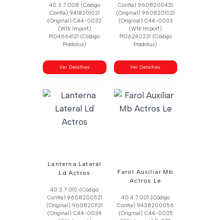
40.3.7.008 (Código
Confia) 9608200421
Confia) 9418201021
(Original) 9608201021
(Original) C44-0032
(Original) C44-0033
(Wtk Import)
(Wtk Import)
Pl04664121 (Código
Pl06240221 (Código
Pradolux)
Pradolux)
Ver Detalhes
Ver Detalhes
Lanterna Lateral
Farol Auxiliar Mb
Ld Actros
Actros Le
40.3.7.010 (Código
Confia) 9608200521
40.4.7.001 (Código
(Original) 9608201121
Confia) 9438200056
(Original) C44-0034
(Original) C44-0035