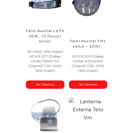
Farol Auxiliar Le Fh
2015… (2 Focos)
Farol Auxiliar Fmx
H7+H1
Le/Ld – 2010/…
34-0040 (Wtk Import)
40.4.8.007 (Código
40.4.8.009 (Código
Confia) 82140763
Confia) 82266036
(Original) C34-0040
(Original) C34-0042
(Wtk Import)
(Wtk Import)
Ver Detalhes
Ver Detalhes