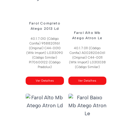
Farol Completo
Atego 2013 Ld
Farol Alto Mb
Atego Atron Le
40.1.7.010 (Código
Confia) 9588201161
(Original) C44-0010
40.1.7.011 (Código
(Wtk Import) L0313090
Confia) A0028206061
(Código Similar)
(Original) C44-0011
Pl70600122 (Código
(Wtk Import) L0313038
Pradolux)
(Código Similar)
Ver Detalhes
Ver Detalhes