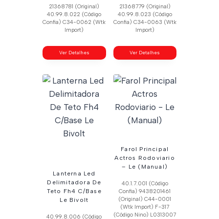
21368781 (Original)
21368779 (Original)
40.99.8.022 (Código
40.99.8.023 (Código
Confia) C34-0062 (Wtk
Confia) C34-0063 (Wtk
Import)
Import)
Ver Detalhes
Ver Detalhes
Farol Principal
Actros Rodoviario
– Le (Manual)
Lanterna Led
Delimitadora De
40.1.7.001 (Código
Teto Fh4 C/Base
Confia) 9438201461
(Original) C44-0001
Le Bivolt
(Wtk Import) F-317
(Código Nino) L0313007
40.99.8.006 (Código