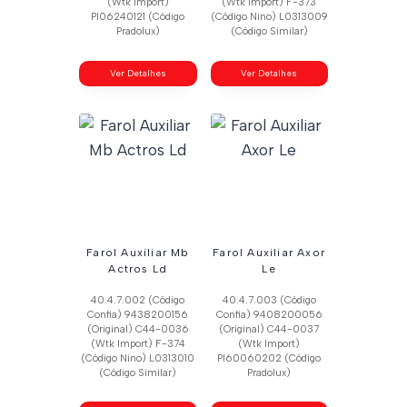
(Wtk Import)
(Wtk Import) F-373
Pl06240121 (Código
(Código Nino) L0313009
Pradolux)
(Código Similar)
Ver Detalhes
Ver Detalhes
Farol Auxiliar Mb
Farol Auxiliar Axor
Actros Ld
Le
40.4.7.002 (Código
40.4.7.003 (Código
Confia) 9438200156
Confia) 9408200056
(Original) C44-0036
(Original) C44-0037
(Wtk Import) F-374
(Wtk Import)
(Código Nino) L0313010
Pl60060202 (Código
(Código Similar)
Pradolux)