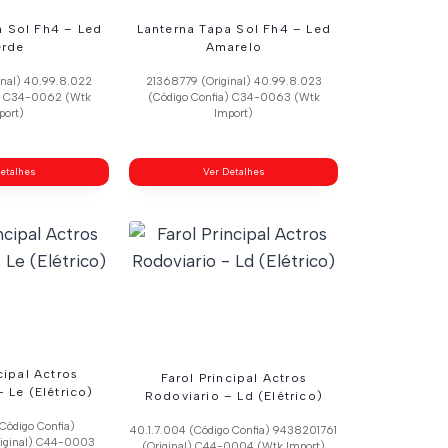
a Sol Fh4 – Led
Lanterna Tapa Sol Fh4 – Led
erde
Amarelo
inal) 40.99.8.022
21368779 (Original) 40.99.8.023
a) C34-0062 (Wtk
(Código Confia) C34-0063 (Wtk
port)
Import)
etalhes
Ver Detalhes
cipal Actros
Farol Principal Actros
 Le (Elétrico)
Rodoviario – Ld (Elétrico)
Código Confia)
40.1.7.004 (Código Confia) 9438201761
iginal) C44-0003
(Original) C44-0004 (Wtk Import)