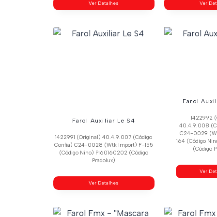
Ver Detalhes
Ver De
Farol Auxi
1422992 (
Farol Auxiliar Le S4
40.4.9.008 (C
C24-0029 (Wt
1422991 (Original) 40.4.9.007 (Código
164 (Código Ni
Confia) C24-0028 (Wtk Import) F-155
(Código P
(Código Nino) Pl60160202 (Código
Pradolux)
Ver De
Ver Detalhes