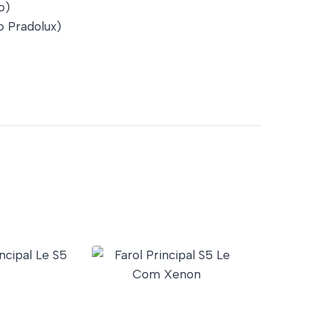
o)
o Pradolux)