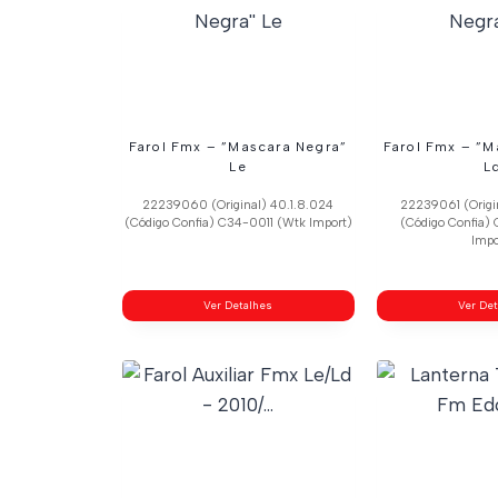
Farol Fmx – ”Mascara Negra”
Farol Fmx – ”M
Le
L
22239060 (Original) 40.1.8.024
22239061 (Origi
(Código Confia) C34-0011 (Wtk Import)
(Código Confia)
Impo
Ver Detalhes
Ver De