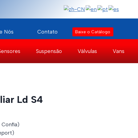
e Nós
Contato
Baixe o Catálogo
Sensores
Suspensão
Válvulas
Vans
liar Ld S4
 Confia)
port)