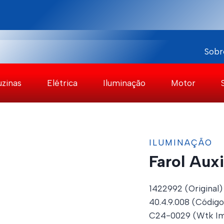
Sobr
uzinas
Elétrica
Iluminação
Motor
ILUMINAÇÃO
Farol Auxi
1422992 (Original)
40.4.9.008 (Código
C24-0029 (Wtk Im