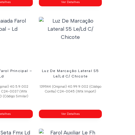
etalhes
Ver Detalhes
arol Principal –
Luz De Marcação Lateral S5
Ld
Le/Ld C/ Chicote
ginal) 40.5.9.002
1391144 (Original) 40.99.9.002 (Código
a) C24-0037 (Wtk
Confia) C24-0045 (Wtk Import)
0 (Código Similar)
etalhes
Ver Detalhes