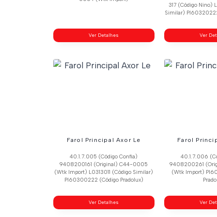
317 (Código Nino)
Similar) Pl60320222
Ver Detalhes
Ver De
Farol Principal Axor Le
Farol Princi
40.1.7.005 (Código Confia)
40.1.7.006 (C
9408200161 (Original) C44-0005
9408200261 (Ori
(Wtk Import) L0313011 (Código Similar)
(Wtk Import) Pl6
Pl60300222 (Código Pradolux)
Prado
Ver Detalhes
Ver De