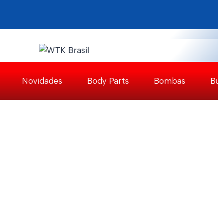
Pular
para
o
Conteúdo
Novidades
Body Parts
Bombas
B