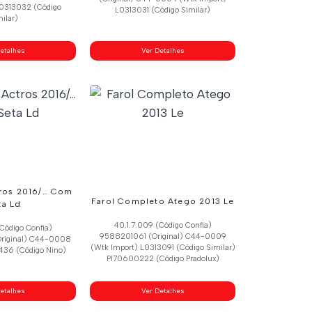
L0313032 (Código
L0313031 (Código Similar)
ilar)
etalhes
Ver Detalhes
tros 2016/… Com
Farol Completo Atego 2013 Le
ta Ld
40.1.7.009 (Código Confia)
Código Confia)
9588201061 (Original) C44-0009
riginal) C44-0008
(Wtk Import) L0313091 (Código Similar)
436 (Código Nino)
Pl70600222 (Código Pradolux)
etalhes
Ver Detalhes