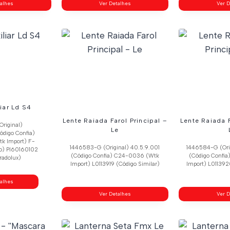
talhes
Ver Detalhes
Ver D
liar Ld S4
Lente Raiada Farol Principal –
Lente Raiada F
Original)
Le
ódigo Confia)
k Import) F-
1446583-G (Original) 40.5.9.001
1446584-G (Ori
no) Pl60160102
(Código Confia) C24-0036 (Wtk
(Código Confi
radolux)
Import) L0113919 (Código Similar)
Import) L011392
talhes
Ver Detalhes
Ver D