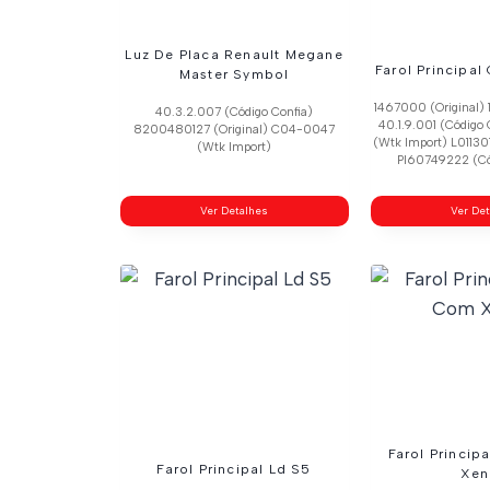
Luz De Placa Renault Megane
Farol Principal
Master Symbol
1467000 (Original) 
40.3.2.007 (Código Confia)
40.1.9.001 (Código
8200480127 (Original) C04-0047
(Wtk Import) L01130
(Wtk Import)
Pl60749222 (Có
Ver Detalhes
Ver De
Farol Princip
Farol Principal Ld S5
Xen