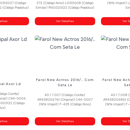
 L0313007 (Código
372 (Código Nino) L0313008 (Código
(Wtk Import) 
 (Código Pradolux)
Similar) Pl60320122 (Código Pradolux)
Sim
talhes
Ver Detalhes
Ver D
Farol New Actros 2016/… Com
Farol New Ac
pal Axor Ld
Seta Le
Se
ódigo Confia)
40.1.7.007 (Código Confia)
40.1.7.008 (
ginal) C44-0006
A9438206761 (Original) C44-0007
A9438206861 (O
0300122 (Código
(Wtk Import) F-435 (Código Nino)
(Wtk Import) F-
lux)
talhes
Ver Detalhes
Ver D