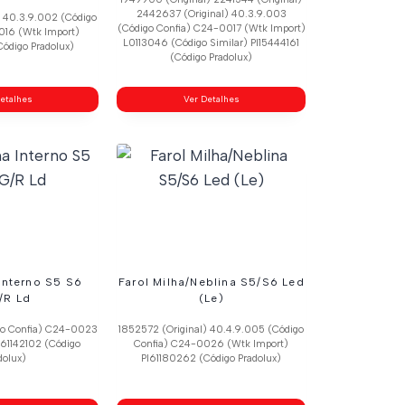
2442637 (Original) 40.3.9.003
) 40.3.9.002 (Código
(Código Confia) C24-0017 (Wtk Import)
016 (Wtk Import)
L0113046 (Código Similar) Pl15444161
ódigo Pradolux)
(Código Pradolux)
etalhes
Ver Detalhes
 Interno S5 S6
Farol Milha/Neblina S5/S6 Led
/R Ld
(Le)
go Confia) C24-0023
1852572 (Original) 40.4.9.005 (Código
l61142102 (Código
Confia) C24-0026 (Wtk Import)
dolux)
Pl61180262 (Código Pradolux)