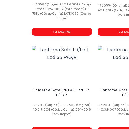
1760597 (Original) 40.1.9.004 (Código
1760554 (Original) 
Confia) C24-0004 (Wtk Import) F-
40.1.9.015 (Código
158L (Código Confia) L0113050 (Código
(Wtk I
Similar)
Ver Detalhes
Ver De
Lanterna Seta Ld/Le 1 Led S6
Lanterna Seta
P/G/R
P/G
1747981 (Original) 2442689 (Original)
1949898 (Original) 
40.3.9.004 (Código Confia) C24-0018
40.3.9.007 (Código
(Wtk Import)
(Wtk I