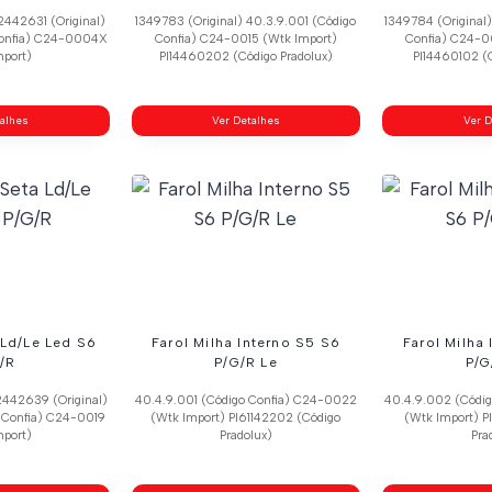
2442631 (Original)
1349783 (Original) 40.3.9.001 (Código
1349784 (Original
 Confia) C24-0004X
Confia) C24-0015 (Wtk Import)
Confia) C24-0
mport)
Pl14460202 (Código Pradolux)
Pl14460102 (C
talhes
Ver Detalhes
Ver D
 Ld/Le Led S6
Farol Milha Interno S5 S6
Farol Milha
/R
P/G/R Le
P/G
2442639 (Original)
40.4.9.001 (Código Confia) C24-0022
40.4.9.002 (Códi
 Confia) C24-0019
(Wtk Import) Pl61142202 (Código
(Wtk Import) P
mport)
Pradolux)
Pra