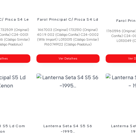
 C/ Pisca S4 Le
Farol Principal C/ Pisca S4 Ld
Farol Pri
1732509 (Original)
1467003 (Original) 1732510 (Original)
1760596 (Original
 Confia) C24-0001
40.1.9.002 (Código Confia) C24-0002
Confia) C24-0
16 (Código Similar)
(Wtk Import) L0113015 (Código Similar)
L0113049 (C
digo Pradolux)
Pl60749122 (Código Pradolux)
talhes
Ver Detalhes
Ver D
al S5 Ld Com
Lanterna Seta S4 S5 S6
Lanterna Se
on
-1995…
1