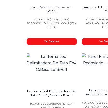
Farol Auxiliar Fmx Le/Ld –
Lanterna Teto 
2010/…
F
40.4.8.009 (Código Confia)
20425016 (Origin
82266036 (Original) C34-0042 (Wtk
(Código Confia)
Import)
Impo
Ver Detalhes
Ver De
Farol Princ
Lanterna Led Delimitadora De
Rodoviario –
Teto Fh4 C/Base Le Bivolt
40.1.7.001 (Código 
40.99.8.006 (Código Confia) C34-
(Original) C44-000
0064 (Wtk Import)