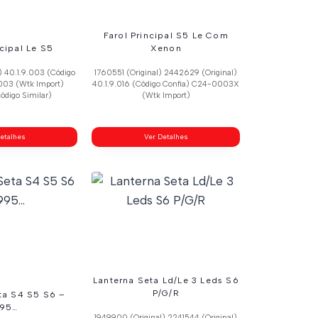
Farol Principal S5 Le Com
ncipal Le S5
Xenon
) 40.1.9.003 (Código
1760551 (Original) 2442629 (Original)
003 (Wtk Import)
40.1.9.016 (Código Confia) C24-0003X
ódigo Similar)
(Wtk Import)
etalhes
Ver Detalhes
Lanterna Seta Ld/Le 3 Leds S6
P/G/R
ta S4 S5 S6 –
995…
1949900 (Original) 2241544 (Original)