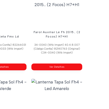
Farol Auxiliar Le Fh 2015… (2
Seta Fmx Ld
Focos) H7+H1
go Confia) 82266031
34-0040 (Wtk Import) 40.4.8.007
0033 (Wtk Import)
(Código Confia) 82140763 (Original)
C34-0040 (Wtk Import)
etalhes
Ver Detalhes