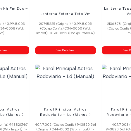
Fh Nh Fm Edc –
Lanterna Tap
h
Lanterna Externa Teto Vm
V
al) 40.99.8.003
20745225 (Original) 40.99.8.005
21368781 (Orig
 C34-0058 (Wtk
(Código Confia) C34-0060 (Wtk
(Código Confi
rt)
Import) Pl07100022 (Código Pradolux)
Im
talhes
Ver Detalhes
Ver D
ipal Actros
Farol Principal Actros
Farol Prin
 Le (Manual)
Rodoviario – Ld (Manual)
Rodoviario –
Confia) 9438201461
40.1.7.002 (Código Confia) 9438201561
40.1.7.003 (
1 (Wtk Import) F-
(Original) C44-0002 (Wtk Import) F-
9438201661 (Or