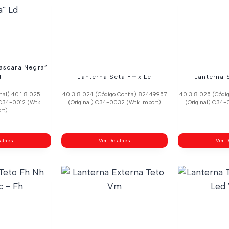
ascara Negra”
d
Lanterna Seta Fmx Le
Lanterna 
nal) 40.1.8.025
40.3.8.024 (Código Confia) 82449957
40.3.8.025 (Códi
 C34-0012 (Wtk
(Original) C34-0032 (Wtk Import)
(Original) C34-
rt)
talhes
Ver Detalhes
Ver D